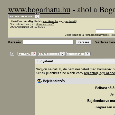
www.bogarhatu.hu
- ahol a Bog
Üdvözlünk,
Vendég
. Kérlek
jelentkezz be
vagy
regisztrálj
.
Nem érkezett meg az
aktiváló e-mail?
2026 Augusztus 08, 17:59:32
Jelentkezz be a felhasználóneveddel, j
Keresés:
Részletes ker
Figyelem!
Nagyon sajnáljuk, de nem nézheted meg bármelyik pro
Kérlek jelentkezz be alább vagy
regisztrálj egy azono
Bejelentkezés
Felhasználó
Jel
Bejelentkezve ma
Jegyezzen 