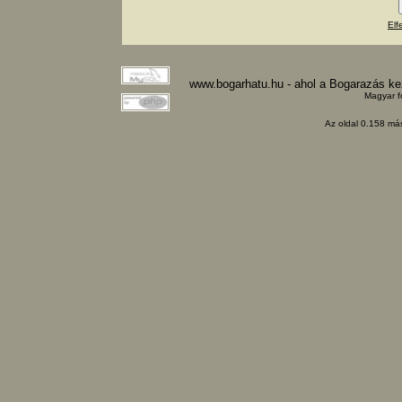
Elf
www.bogarhatu.hu - ahol a Bogarazás k
Magyar f
Az oldal 0.158 más