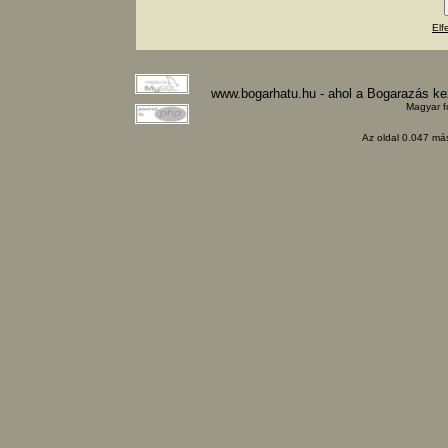
Elf
www.bogarhatu.hu - ahol a Bogarazás k
Magyar f
Az oldal 0.047 más