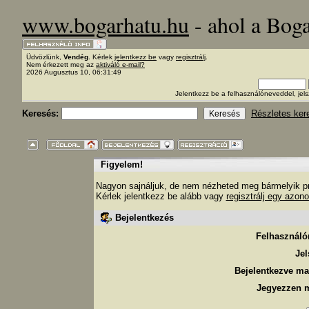
www.bogarhatu.hu
- ahol a Bog
Üdvözlünk,
Vendég
. Kérlek
jelentkezz be
vagy
regisztrálj
.
Nem érkezett meg az
aktiváló e-mail?
2026 Augusztus 10, 06:31:49
Jelentkezz be a felhasználóneveddel, j
Keresés:
Részletes ker
Figyelem!
Nagyon sajnáljuk, de nem nézheted meg bármelyik pro
Kérlek jelentkezz be alább vagy
regisztrálj egy azono
Bejelentkezés
Felhasználó
Jel
Bejelentkezve ma
Jegyezzen 