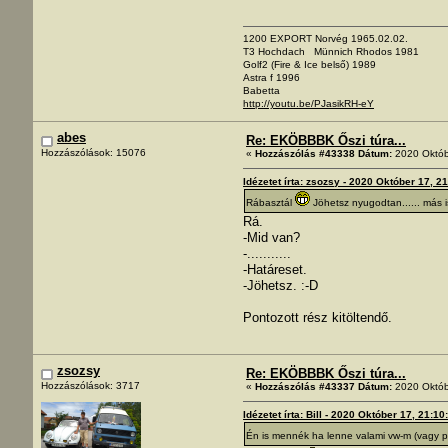
1200 EXPORT Norvég 1965.02.02.
T3 Hochdach Münnich Rhodos 1981
Golf2 (Fire & Ice belső) 1989
Astra f 1996
Babetta
http://youtu.be/PJasikRH-eY
abes
Re: EKÖBBBK Őszi túra...
Hozzászólások: 15076
«
Hozzászólás #43338 Dátum:
2020 Októb
Idézetet írta: zsozsy - 2020 Október 17, 2
Rábasztál
Jöhetsz nyugodtan...... más i
Rá.
-Mid van?
-...........
-Határeset.
-Jöhetsz. :-D
Pontozott rész kitöltendő.
zsozsy
Re: EKÖBBBK Őszi túra...
Hozzászólások: 3717
«
Hozzászólás #43337 Dátum:
2020 Októb
Idézetet írta: Bill - 2020 Október 17, 21:10
Én is mennék ha lenne valami vw-m (vagy