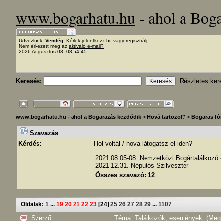
www.bogarhatu.hu
- ahol a Bog
Üdvözlünk,
Vendég
. Kérlek
jelentkezz be
vagy
regisztrálj
.
Nem érkezett meg az
aktiváló e-mail?
2026 Augusztus 08, 08:54:45
Keresés:
Részletes ker
www.bogarhatu.hu - ahol a Bogarazás kezdődik
>
Hová tartozol?
>
Bogaras f
Szavazás
Kérdés:
Hol voltál / hova látogatsz el idén?
2021.08.05-08. Nemzetközi Bogártalálkozó
2021.12.31. Néputós Szilveszter
Összes szavazó: 12
Oldalak:
1
...
19
20
21
22
23
[
24
]
25
26
27
28
29
...
1107
Szerző
Téma: Találkozók, események (Megt