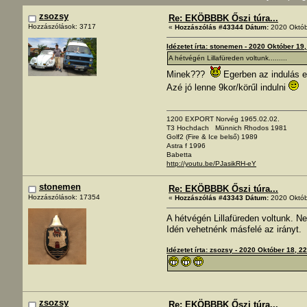
zsozsy
Re: EKÖBBBK Őszi túra...
Hozzászólások: 3717
«
Hozzászólás #43344 Dátum:
2020 Októb
Idézetet írta: stonemen - 2020 Október 19
A hétvégén Lillafüreden voltunk.........
Minek???
Egerben az indulás e
Azé jó lenne 9kor/körűl indulni
1200 EXPORT Norvég 1965.02.02.
T3 Hochdach Münnich Rhodos 1981
Golf2 (Fire & Ice belső) 1989
Astra f 1996
Babetta
http://youtu.be/PJasikRH-eY
stonemen
Re: EKÖBBBK Őszi túra...
Hozzászólások: 17354
«
Hozzászólás #43343 Dátum:
2020 Októb
A hétvégén Lillafüreden voltunk. N
Idén vehetnénk másfelé az irányt.
Idézetet írta: zsozsy - 2020 Október 18, 2
zsozsy
Re: EKÖBBBK Őszi túra...