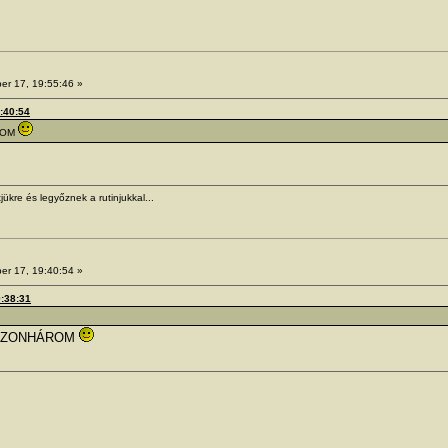
er 17, 19:55:46 »
9:40:54
ROM
jükre és legyőznek a rutinjukkal...
er 17, 19:40:54 »
9:38:31
SZONHÁROM