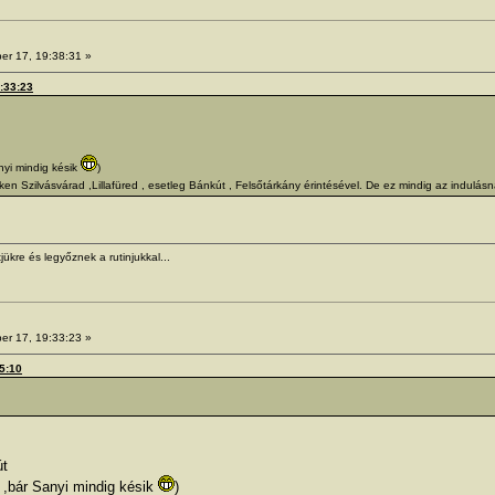
er 17, 19:38:31 »
9:33:23
yi mindig késik
)
 Szilvásvárad ,Lillafüred , esetleg Bánkút , Felsőtárkány érintésével. De ez mindig az indulásn
jükre és legyőznek a rutinjukkal...
er 17, 19:33:23 »
15:10
út
 ,bár Sanyi mindig késik
)