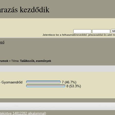
arazás kezdődik
Jelentkezz be a felhasználóneveddel, jelszavaddal és add
eső
órumok
> Téma:
Találkozók, események
 - Gyomaendrőd
7 (46.7%)
8 (53.3%)
ekintve 14812282 alkalommal)