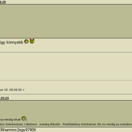
23:29
 úgy könnyebb
er 18, 09:06:02 »
9:33:23
yi mindig késik
)
 Szilvásvárad ,Lillafüred , esetleg Bánkút , Felsőtárkány érintésével. De ez mindig az indulásn
 06harminc2egy97909