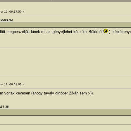
er 19, 06:17:50 »
, 06:01:03
lőtt megbeszéljük kinek mi az igénye(lehet készülni Bükkből
) ,képlékeny
er 19, 06:01:03 »
em voltak kevesen (ahogy tavaly október 23-án sem :-)).
2:57:38