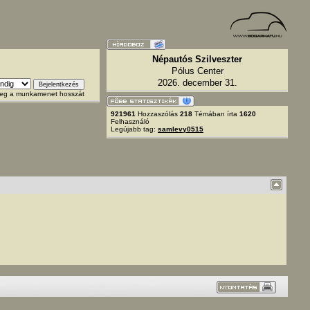
Népautós Szilveszter
Pólus Center
2026. december 31.
 meg a munkamenet hosszát
921961
Hozzaszólás
218
Témában írta
1620
Felhasználó
Legújabb tag:
samlevy0515