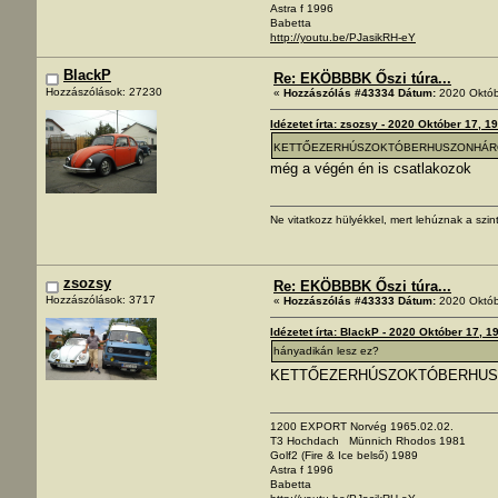
Astra f 1996
Babetta
http://youtu.be/PJasikRH-eY
BlackP
Re: EKÖBBBK Őszi túra...
Hozzászólások: 27230
«
Hozzászólás #43334 Dátum:
2020 Októb
Idézetet írta: zsozsy - 2020 Október 17, 1
KETTŐEZERHÚSZOKTÓBERHUSZONHÁ
még a végén én is csatlakozok
Ne vitatkozz hülyékkel, mert lehúznak a szint
zsozsy
Re: EKÖBBBK Őszi túra...
Hozzászólások: 3717
«
Hozzászólás #43333 Dátum:
2020 Októb
Idézetet írta: BlackP - 2020 Október 17, 1
hányadikán lesz ez?
KETTŐEZERHÚSZOKTÓBERHU
1200 EXPORT Norvég 1965.02.02.
T3 Hochdach Münnich Rhodos 1981
Golf2 (Fire & Ice belső) 1989
Astra f 1996
Babetta