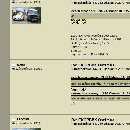
Hozzászólások: 3717
«
Hozzászólás #43342 Dátum:
2020 Októb
Idézetet írta: abes - 2020 Október 18, 21:
Jól
1200 EXPORT Norvég 1965.02.02.
T3 Hochdach Münnich Rhodos 1981
Golf2 (Fire & Ice belső) 1989
Astra f 1996
Babetta
http://youtu.be/PJasikRH-eY
abes
Re: EKÖBBBK Őszi túra...
Hozzászólások: 15076
«
Hozzászólás #43341 Dátum:
2020 Októb
Idézetet írta: zsozsy - 2020 Október 18, 0
pontok száma számít??? ,ha nem úgy kö
Nem. :-D
Idézetet írta: zsozsy - 2020 Október 18, 0
Kiegészíteném a telszámommal: 06harm
Jól
zsozsy
Re: EKÖBBBK Őszi túra...
Hozzászólások: 3717
«
Hozzászólás #43340 Dátum:
2020 Októb