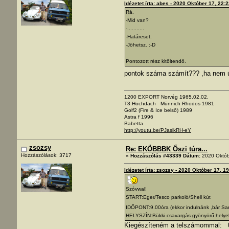
Idézetet írta: abes - 2020 Október 17, 22:
Rá.
-Mid van?
-...........
-Határeset.
-Jöhetsz. :-D
Pontozott rész kitöltendő.
pontok száma számít??? ,ha nem
1200 EXPORT Norvég 1965.02.02.
T3 Hochdach Münnich Rhodos 1981
Golf2 (Fire & Ice belső) 1989
Astra f 1996
Babetta
http://youtu.be/PJasikRH-eY
zsozsy
Re: EKÖBBBK Őszi túra...
Hozzászólások: 3717
«
Hozzászólás #43339 Dátum:
2020 Októb
Idézetet írta: zsozsy - 2020 Október 17, 1
Szóvwal!
START:Eger/Tesco parkoló/Shell kút
IDŐPONT:9.00óra (ekkor indulnánk ,bár San
HELYSZÍN:Bükki csavargás gyönyörű helyeken
Kiegészíteném a telszámommal: