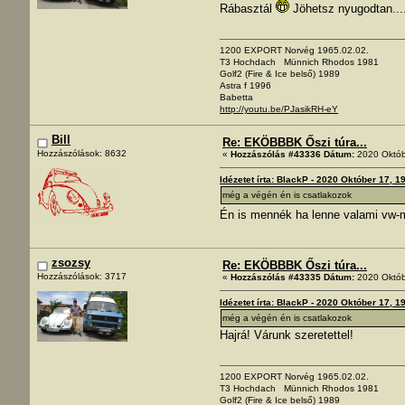
Rábasztál
Jöhetsz nyugodtan....
1200 EXPORT Norvég 1965.02.02.
T3 Hochdach Münnich Rhodos 1981
Golf2 (Fire & Ice belső) 1989
Astra f 1996
Babetta
http://youtu.be/PJasikRH-eY
Bill
Re: EKÖBBBK Őszi túra...
Hozzászólások: 8632
«
Hozzászólás #43336 Dátum:
2020 Októb
Idézetet írta: BlackP - 2020 Október 17, 1
még a végén én is csatlakozok
Én is mennék ha lenne valami vw
zsozsy
Re: EKÖBBBK Őszi túra...
Hozzászólások: 3717
«
Hozzászólás #43335 Dátum:
2020 Októb
Idézetet írta: BlackP - 2020 Október 17, 1
még a végén én is csatlakozok
Hajrá! Várunk szeretettel!
1200 EXPORT Norvég 1965.02.02.
T3 Hochdach Münnich Rhodos 1981
Golf2 (Fire & Ice belső) 1989