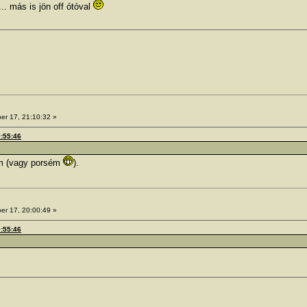
.. más is jön off ótóval
er 17, 21:10:32 »
9:55:46
-m (vagy porsém
).
er 17, 20:00:49 »
9:55:46