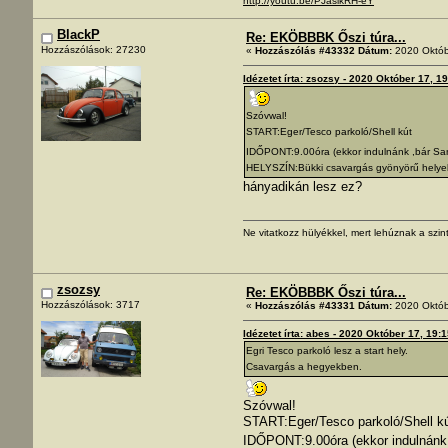
http://youtu.be/PJasikRH-eY
BlackP
Re: EKÖBBBK Őszi túra...
Hozzászólások: 27230
«
Hozzászólás #43332 Dátum:
2020 Októb
Idézetet írta: zsozsy - 2020 Október 17, 1
Szóvwal!
START:Eger/Tesco parkoló/Shell kút
IDŐPONT:9.00óra (ekkor indulnánk ,bár San
HELYSZÍN:Bükki csavargás gyönyörű helyeken
hányadikán lesz ez?
Ne vitatkozz hülyékkel, mert lehúznak a szint
zsozsy
Re: EKÖBBBK Őszi túra...
Hozzászólások: 3717
«
Hozzászólás #43331 Dátum:
2020 Októb
Idézetet írta: abes - 2020 Október 17, 19:
Egri Tesco parkoló lesz a start hely.
Csavargás a hegyekben.
Szóvwal!
START:Eger/Tesco parkoló/Shell k
IDŐPONT:9.00óra (ekkor indulnánk