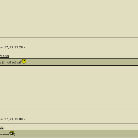
er 17, 22:23:29 »
1:15:09
s jön off ótóval
er 17, 21:15:09 »
:32
 porsém
).