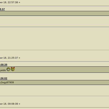
er 18, 22:57:38 »
25:37
er 18, 21:25:37 »
9:08:39
nnyebb
9:06:02
inc2egy97909
er 18, 09:08:39 »