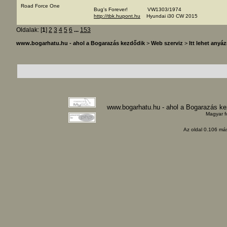
Road Force One
Bug's Forever! VW1303/1974
http://tbk.hupont.hu
Hyundai i30 CW 2015
Oldalak: [
1
]
2
3
4
5
6
...
153
www.bogarhatu.hu - ahol a Bogarazás kezdődik
>
Web szerviz
>
Itt lehet anyáz
www.bogarhatu.hu - ahol a Bogarazás k
Magyar f
Az oldal 0.106 más