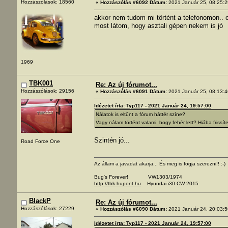
Hozzászólások: 18560
«
Hozzászólás #6092 Dátum:
2021 Január 25, 08:25:2
akkor nem tudom mi történt a telefonomon.. 
most látom, hogy asztali gépen nekem is jó
1969
TBK001
Re: Az új fórumot...
Hozzászólások: 29156
«
Hozzászólás #6091 Dátum:
2021 Január 25, 08:13:4
Idézetet írta: Typ117 - 2021 Január 24, 19:57:00
Nálatok is eltűnt a fórum háttér színe?
Vagy nálam történt valami, hogy fehér lett? Hiába frissít
Szintén jó...
Road Force One
Az állam a javadat akarja... És meg is fogja szerezni!! :-)
Bug's Forever! VW1303/1974
http://tbk.hupont.hu
Hyundai i30 CW 2015
BlackP
Re: Az új fórumot...
Hozzászólások: 27229
«
Hozzászólás #6090 Dátum:
2021 Január 24, 20:03:5
Idézetet írta: Typ117 - 2021 Január 24, 19:57:00