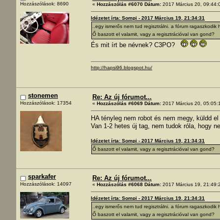
Hozzászólások: 8690
«
Hozzászólás #6070 Dátum:
2017 Március 20, 09:44:
Idézetet írta: Sompi - 2017 Március 19, 21:34:31
..egy ismerős nem tud regisztrálni. a fórum ragaszkodik 
Ő baszott el valamit, vagy a regisztrációval van gond?
És mit írt be névnek? C3PO?
http://hapsi96.blogspot.hu/
stonemen
Re: Az új fórumot...
Hozzászólások: 17354
«
Hozzászólás #6069 Dátum:
2017 Március 20, 05:05:
HA tényleg nem robot és nem megy, küldd el
Van 1-2 hetes új tag, nem tudok róla, hogy n
Idézetet írta: Sompi - 2017 Március 19, 21:34:31
Ő baszott el valamit, vagy a regisztrációval van gond?
sparkafer
Re: Az új fórumot...
Hozzászólások: 14097
«
Hozzászólás #6068 Dátum:
2017 Március 19, 21:49:
Idézetet írta: Sompi - 2017 Március 19, 21:34:31
..egy ismerős nem tud regisztrálni. a fórum ragaszkodik 
Ő baszott el valamit, vagy a regisztrációval van gond?