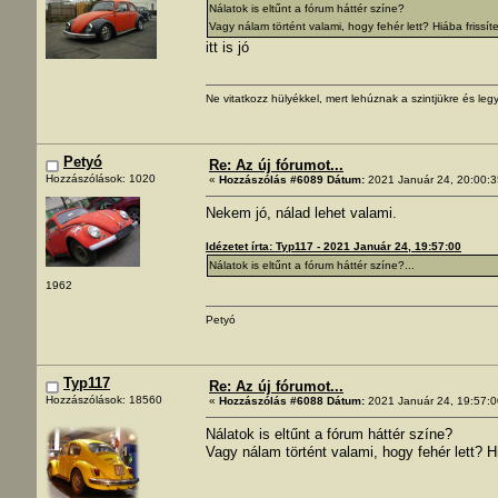
Nálatok is eltűnt a fórum háttér színe?
Vagy nálam történt valami, hogy fehér lett? Hiába frissít
itt is jó
Ne vitatkozz hülyékkel, mert lehúznak a szintjükre és legy
Petyó
Re: Az új fórumot...
Hozzászólások: 1020
«
Hozzászólás #6089 Dátum:
2021 Január 24, 20:00:3
Nekem jó, nálad lehet valami.
Idézetet írta: Typ117 - 2021 Január 24, 19:57:00
Nálatok is eltűnt a fórum háttér színe?...
1962
Petyó
Typ117
Re: Az új fórumot...
Hozzászólások: 18560
«
Hozzászólás #6088 Dátum:
2021 Január 24, 19:57:0
Nálatok is eltűnt a fórum háttér színe?
Vagy nálam történt valami, hogy fehér lett? H