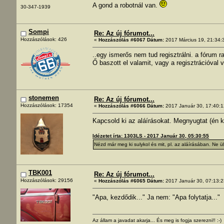
A gond a robotnál van.
30-347-1939
Sompi
Re: Az új fórumot...
Hozzászólások: 426
«
Hozzászólás #6067 Dátum:
2017 Március 19, 21:34:
..egy ismerős nem tud regisztrálni. a fórum 
Ő baszott el valamit, vagy a regisztrációval
stonemen
Re: Az új fórumot...
Hozzászólások: 17354
«
Hozzászólás #6066 Dátum:
2017 Január 30, 17:40:1
Kapcsold ki az aláírásokat. Megnyugtat (én k
Idézetet írta: 1303LS - 2017 Január 30, 05:30:55
Nézd már meg ki sulykol és mit, pl. az aláírásában. Ne ül
TBK001
Re: Az új fórumot...
Hozzászólások: 29156
«
Hozzászólás #6065 Dátum:
2017 Január 30, 07:13:2
"Apa, kezdődik..." Ja nem: "Apa folytatja..."
Az állam a javadat akarja... És meg is fogja szerezni!! :-)