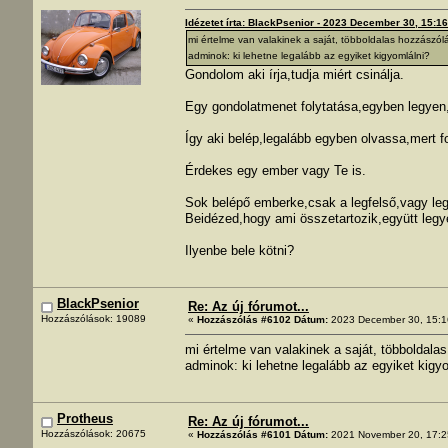
Idézetet írta: BlackPsenior - 2023 December 30, 15:1
mi értelme van valakinek a saját, többoldalas hozzászól
adminok: ki lehetne legalább az egyiket kigyomlálni?
Gondolom aki írja,tudja miért csinálja.
Egy gondolatmenet folytatása,egyben legyen
Így aki belép,legalább egyben olvassa,mert f
Érdekes egy ember vagy Te is.
Sok belépő emberke,csak a legfelső,vagy legu
Beidézed,hogy ami összetartozik,együtt legy
Ilyenbe bele kötni?
BlackPsenior
Re: Az új fórumot...
Hozzászólások: 19089
«
Hozzászólás #6102 Dátum:
2023 December 30, 15:1
mi értelme van valakinek a saját, többoldala
adminok: ki lehetne legalább az egyiket kigy
Protheus
Re: Az új fórumot...
Hozzászólások: 20675
«
Hozzászólás #6101 Dátum:
2021 November 20, 17:2