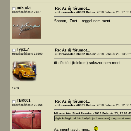
mikrobi
Re: Az új fórumot...
Hozzászólások: 2187
«
Hozzászólás #6083 Dátum:
2018 Február 23, 17:55:
Sopron, Znet... reggel nem ment..
Typ117
Re: Az új fórumot...
Hozzászólások: 18560
«
Hozzászólás #6082 Dátum:
2018 Február 23, 13:22:
itt délelött (telekom) sokszor nem ment
1969
TBK001
Re: Az új fórumot...
Hozzászólások: 29156
«
Hozzászólás #6081 Dátum:
2018 Február 23, 12:50:
Idézetet írta: BlackPsenior - 2018 Február 23, 12:03:4
digis kollégának két helyről (otthon-meló) még most se
Az imént javult meg...