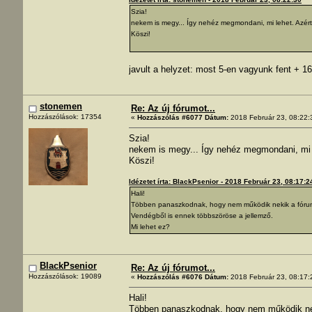
Szia!
nekem is megy... Így nehéz megmondani, mi lehet. Azért 
Köszi!
javult a helyzet: most 5-en vagyunk fent + 1
stonemen
Re: Az új fórumot...
Hozzászólások: 17354
«
Hozzászólás #6077 Dátum:
2018 Február 23, 08:22:
Szia!
nekem is megy... Így nehéz megmondani, mi l
Köszi!
Idézetet írta: BlackPsenior - 2018 Február 23, 08:17:2
Hali!
Többen panaszkodnak, hogy nem működik nekik a fórum
Vendégből is ennek többszöröse a jellemző.
Mi lehet ez?
BlackPsenior
Re: Az új fórumot...
Hozzászólások: 19089
«
Hozzászólás #6076 Dátum:
2018 Február 23, 08:17:
Hali!
Többen panaszkodnak, hogy nem működik nek