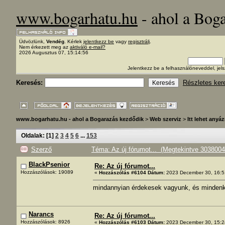
www.bogarhatu.hu
- ahol a Bog
Üdvözlünk,
Vendég
. Kérlek
jelentkezz be
vagy
regisztrálj
.
Nem érkezett meg az
aktiváló e-mail?
2026 Augusztus 07, 15:14:56
Jelentkezz be a felhasználóneveddel, j
Keresés:
Részletes ker
www.bogarhatu.hu - ahol a Bogarazás kezdődik
>
Web szerviz
>
Itt lehet anyáz
Oldalak: [
1
]
2
3
4
5
6
...
153
Szerző
Téma: Az új fórumot... (Megtekintve 3038004
BlackPsenior
Re: Az új fórumot...
Hozzászólások: 19089
«
Hozzászólás #6104 Dátum:
2023 December 30, 16:5
mindannyian érdekesek vagyunk, és mindenki
Narancs
Re: Az új fórumot...
Hozzászólások: 8926
«
Hozzászólás #6103 Dátum:
2023 December 30, 15:2