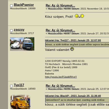
BlackPsenior
Re: Az új fórumot...
Hozzászólások: 19089
«
Hozzászólás #6098 Dátum:
2021 November 19, 10:5
Kösz szépen, Proti!
zsozsy
Re: Az új fórumot...
Hozzászólások: 3717
«
Hozzászólás #6097 Dátum:
2021 Január 27, 20:52:5
Idézetet írta: Typ117 - 2021 Január 25, 12:07:00
kössz, a sütik törlése segített (csak előtte sajnos bezár
Valamit valamiért
1200 EXPORT Norvég 1965.02.02.
T3 Hochdach Münnich Rhodos 1981
Golf2 (Fire & Ice belső) 1989
Astra f 1996
Babetta
http://youtu.be/PJasikRH-eY
Typ117
Re: Az új fórumot...
Hozzászólások: 18560
«
Hozzászólás #6096 Dátum:
2021 Január 25, 12:07:0
Idézetet írta: BlackP - 2021 Január 25, 11:36:40
ráközelíteni? az is okozhat ilyet. esetleg sütik törlése
kössz, a sütik törlése segített (csak előtte 