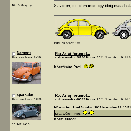
Szivesen, remelem most egy ideig maradhat
Pődör Gergely
Buzi, aki fékez! :-)))
Narancs
Re: Az új fórumot...
Hozzászólások: 8926
«
Hozzászólás #6100 Dátum:
2021 November 19, 18:0
Köszönöm Proti!
sparkafer
Re: Az új fórumot...
Hozzászólások: 14097
«
Hozzászólás #6099 Dátum:
2021 November 19, 14:1
Idézetet írta: BlackPsenior - 2021 November 19, 10:5
Kösz szépen, Proti!
Köszi srácok!!
30-347-1939