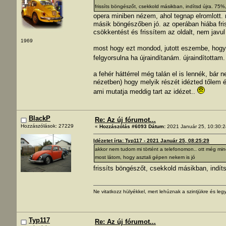
frissíts böngészőt, csekkold másikban, indítsd újra. 75
opera miniben nézem, ahol tegnap elromlott. ni
másik böngészőben jó. az operában hiába fri
csökkentést és frissítem az oldalt, nem javu
1969
most hogy ezt mondod, jutott eszembe, hogy t
felgyorsulna ha újraindítanám. újraindítottam
a fehér háttérrel még talán el is lennék, bár
nézetben) hogy melyik részét idézted tőlem és
ami mutatja meddig tart az idézet..
BlackP
Re: Az új fórumot...
Hozzászólások: 27229
«
Hozzászólás #6093 Dátum:
2021 Január 25, 10:30:2
Idézetet írta: Typ117 - 2021 Január 25, 08:25:29
akkor nem tudom mi történt a telefonomon.. ott még min
most látom, hogy asztali gépen nekem is jó
frissíts böngészőt, csekkold másikban, indí
Ne vitatkozz hülyékkel, mert lehúznak a szintjükre és legy
Typ117
Re: Az új fórumot...