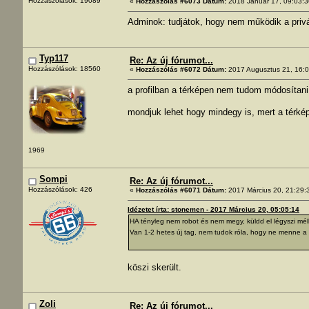
Hozzászólások: 19089
«
Hozzászólás #6073 Dátum:
2018 Január 17, 09:03:3
Adminok: tudjátok, hogy nem működik a priv
Typ117
Re: Az új fórumot...
Hozzászólások: 18560
«
Hozzászólás #6072 Dátum:
2017 Augusztus 21, 16:0
a profilban a térképen nem tudom módosítani,
mondjuk lehet hogy mindegy is, mert a térképe
1969
Sompi
Re: Az új fórumot...
Hozzászólások: 426
«
Hozzászólás #6071 Dátum:
2017 Március 20, 21:29:
Idézetet írta: stonemen - 2017 Március 20, 05:05:14
HA tényleg nem robot és nem megy, küldd el légyszi mé
Van 1-2 hetes új tag, nem tudok róla, hogy ne menne a
köszi skerült.
Zoli
Re: Az új fórumot...