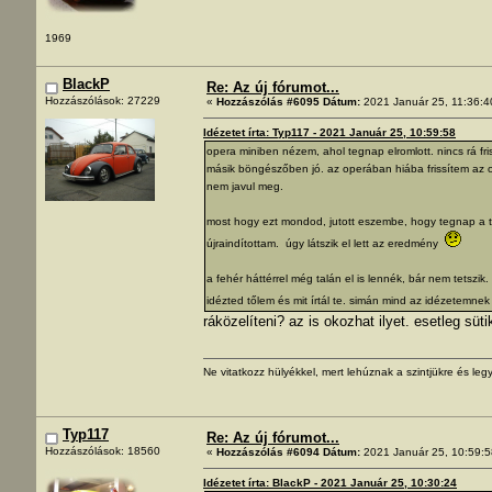
1969
BlackP
Re: Az új fórumot...
Hozzászólások: 27229
«
Hozzászólás #6095 Dátum:
2021 Január 25, 11:36:4
Idézetet írta: Typ117 - 2021 Január 25, 10:59:58
opera miniben nézem, ahol tegnap elromlott. nincs rá fris
másik böngészőben jó. az operában hiába frissítem az ol
nem javul meg.
most hogy ezt mondod, jutott eszembe, hogy tegnap a tel
újraindítottam. úgy látszik el lett az eredmény
a fehér háttérrel még talán el is lennék, bár nem tetsz
idézted tőlem és mit írtál te. simán mind az idézetemnek 
ráközelíteni? az is okozhat ilyet. esetleg süti
Ne vitatkozz hülyékkel, mert lehúznak a szintjükre és legy
Typ117
Re: Az új fórumot...
Hozzászólások: 18560
«
Hozzászólás #6094 Dátum:
2021 Január 25, 10:59:5
Idézetet írta: BlackP - 2021 Január 25, 10:30:24