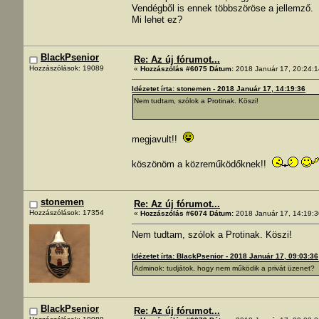
Vendégből is ennek többszöröse a jellemző.
Mi lehet ez?
BlackPsenior
Re: Az új fórumot...
Hozzászólások: 19089
«
Hozzászólás #6075 Dátum:
2018 Január 17, 20:24:1
Idézetet írta: stonemen - 2018 Január 17, 14:19:36
Nem tudtam, szólok a Protinak. Köszi!
megjavult!!
köszönöm a közreműködőknek!!
stonemen
Re: Az új fórumot...
Hozzászólások: 17354
«
Hozzászólás #6074 Dátum:
2018 Január 17, 14:19:3
Nem tudtam, szólok a Protinak. Köszi!
Idézetet írta: BlackPsenior - 2018 Január 17, 09:03:36
Adminok: tudjátok, hogy nem működik a privát üzenet?
BlackPsenior
Re: Az új fórumot...