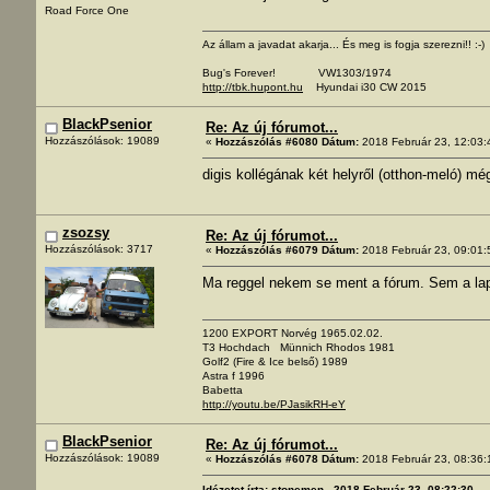
Road Force One
Az állam a javadat akarja... És meg is fogja szerezni!! :-)
Bug's Forever! VW1303/1974
http://tbk.hupont.hu
Hyundai i30 CW 2015
BlackPsenior
Re: Az új fórumot...
Hozzászólások: 19089
«
Hozzászólás #6080 Dátum:
2018 Február 23, 12:03:
digis kollégának két helyről (otthon-meló) 
zsozsy
Re: Az új fórumot...
Hozzászólások: 3717
«
Hozzászólás #6079 Dátum:
2018 Február 23, 09:01:
Ma reggel nekem se ment a fórum. Sem a la
1200 EXPORT Norvég 1965.02.02.
T3 Hochdach Münnich Rhodos 1981
Golf2 (Fire & Ice belső) 1989
Astra f 1996
Babetta
http://youtu.be/PJasikRH-eY
BlackPsenior
Re: Az új fórumot...
Hozzászólások: 19089
«
Hozzászólás #6078 Dátum:
2018 Február 23, 08:36:
Idézetet írta: stonemen - 2018 Február 23, 08:22:30