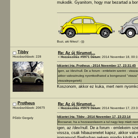
mukodik. Gyanitom, hogy mar bezartad a bon
Buzi, aki fékez! :-)))
Tibby
Re: Az új fórumot...
Hozzászólások: 228
«
Hozzászólás #5971 Dátum:
2014 November 18, 00:1
Idézetet írta: Protheus - 2014 November 17, 23:31:45
igen, az /dev/null. De a forum - emlekeim szerint - vis
akkor valoszinuleg nyomkodhatod a bongeszod "vissza" g
visszalepegetek)
Koszonom, akkor ez kuka, mert nem nyomkodt
Protheus
Re: Az új fórumot...
Hozzászólások: 20675
«
Hozzászólás #5970 Dátum:
2014 November 17, 23:3
Idézetet írta: Tibby - 2014 November 17, 23:23:14
Pődör Gergely
Bocsanat, ha a hozzaszolasom a tul nagy kep miatt nem
igen, az /dev/null. De a forum - emlekeim s
vissza, csak hibauzenetet kapsz, akkor valo
iromanyod (firefoxban nekem mindig kitolti a