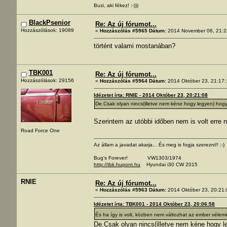
Buzi, aki fékez! :-)))
BlackPsenior
Re: Az új fórumot...
Hozzászólások: 19089
«
Hozzászólás #5965 Dátum:
2014 November 06, 21:2
történt valami mostanában?
TBK001
Re: Az új fórumot...
Hozzászólások: 29156
«
Hozzászólás #5964 Dátum:
2014 Október 23, 21:17:
Idézetet írta: RNIE - 2014 Október 23, 20:21:08
De.Csak olyan nincs(illetve nem kéne hogy legyen) hogy
Szerintem az utóbbi időben nem is volt erre 
Road Force One
Az állam a javadat akarja... És meg is fogja szerezni!! :-)
Bug's Forever! VW1303/1974
http://tbk.hupont.hu
Hyundai i30 CW 2015
RNIE
Re: Az új fórumot...
«
Hozzászólás #5963 Dátum:
2014 Október 23, 20:21:
Idézetet írta: TBK001 - 2014 Október 23, 20:06:58
És ha így is volt, közben nem változhat az ember vél
De.Csak olyan nincs(illetve nem kéne hogy l