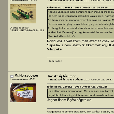
Hozzászólások: 24281
«
Hozzászólás #5955 Dátum:
2014 Október 21, 20:37:
Idézetet írta: 1303LS - 2014 Október 21, 20:25:10
Kedves Vaga még nem söröztem ezért indul ez most így
Ha nem tudsz leszakadni rólam kérj valakit meg, hogy 
Az, hogy mindent magadra veszel nem az én dolgom. M
De most már tényleg megkérlek tényleg ne velem foglalko
A busz is bogár
Az, hogy bolhából csinálod az elefántot szintén leszarom
"FOREVER"06-30-688-4298
játékotokat. De nem jó ez így keressetek hasznosabbat.
Nem kell válaszolni, sőt....
Rövid lesz a válaszom,mert azért az csak kel
Sajnállak,a nem létezö "klikkemmel" együtt.A
Világbéke.
Tóth Zoltán
Mr.Horsepower
Re: Az új fórumot...
Hozzászólások: 8581
«
Hozzászólás #5954 Dátum:
2014 Október 21, 20:33:
Idézetet írta: 1303LS - 2014 Október 21, 20:31:28
Elég ritkán iszok mostanában. Már úgy akár egy kortyot i
Legutóbb talán a legjobb bogaras barátommal ittunk meg
Jégbor finom.Egészségetekre.
A legönzetlenebb emberek azok, akik az észt osztják, me