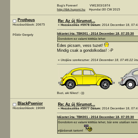
Bug's Forever! VW1303/1974
http://tbk.hupont.hu
Hyundai i30 CW 2015
Protheus
Re: Az új fórumot...
Hozzászólások: 20675
«
Hozzászólás #5978 Dátum:
2014 December 18, 07:4
Idézetet írta: TBK001 - 2014 December 18, 07:35:30
Pődör Gergely
Gondolom ez valami kititltás lehet
Edes picsam, vess tuzet!
Mindig csak a gondolkodas! :-P
«
Utoljára szerkesztve: 2014 December 18, 07:46:22 írt
Buzi, aki fékez! :-)))
BlackPsenior
Re: Az új fórumot...
Hozzászólások: 19089
«
Hozzászólás #5977 Dátum:
2014 December 18, 07:4
Idézetet írta: TBK001 - 2014 December 18, 07:35:30
Gondolom ez valami kititltás lehet, bár erre utalóan ne
eljárásnak tartom!