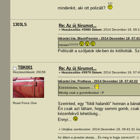
mindenkit, aki ott polizált?
1303LS
Re: Az új fórumot...
«
Hozzászólás #5980 Dátum:
2014 December 18, 09:1
Idézetet írta: BlackPsenior - 2014 December 18, 07:4
mivaan?????
Politizált a szóljatok ide-ben és kitiltották. S
TBK001
Re: Az új fórumot...
Hozzászólások: 29156
«
Hozzászólás #5979 Dátum:
2014 December 18, 07:4
Idézetet írta: Protheus - 2014 December 18, 07:42:22
Ééééééédes, faszom ...
Mindig csak a gondolkodas! :-P
Szerinted, egy "földi halandó" honnan a bánat
Road Force One
Én csak azt láttam, hogy semmi gomb, csak ol
kézenfekvő lehetőség...
Ennyi...
«
Utoljára szerkesztve: 2014 December 18, 09:41:31 ír
Az állam a javadat akarja... És meg is fogja szerezni!! :-)