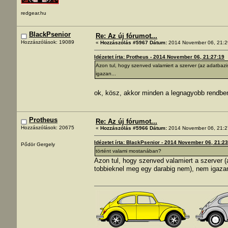
redgear.hu
BlackPsenior
Re: Az új fórumot...
Hozzászólások: 19089
«
Hozzászólás #5967 Dátum:
2014 November 06, 21:2
Idézetet írta: Protheus - 2014 November 06, 21:27:19
Azon tul, hogy szenved valamiert a szerver (az adatba
igazan...
ok, kösz, akkor minden a legnagyobb rendb
Protheus
Re: Az új fórumot...
Hozzászólások: 20675
«
Hozzászólás #5966 Dátum:
2014 November 06, 21:2
Idézetet írta: BlackPsenior - 2014 November 06, 21:2
Pődör Gergely
történt valami mostanában?
Azon tul, hogy szenved valamiert a szerver
tobbieknel meg egy darabig nem), nem igazan