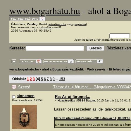
www.bogarhatu.hu
- ahol a Bog
Üdvözlünk,
Vendég
. Kérlek
jelentkezz be
vagy
regisztrálj
.
Nem érkezett meg az
aktiváló e-mail?
2026 Augusztus 07, 00:25:42
Jelentkezz be a felhasználóneveddel, j
Keresés:
Részletes ker
www.bogarhatu.hu - ahol a Bogarazás kezdődik
>
Web szerviz
>
Itt lehet anyáz
Oldalak:
1
2
3
[
4
]
5
6
7
8
9
...
153
Szerző
Téma: Az új fórumot... (Megtekintve 3036042
stonemen
Re: Az új fórumot...
Hozzászólások: 17354
«
Hozzászólás #5984 Dátum:
2015 Január 11, 09:01:2
Lassan összeszedem az idei találkozókat, az
Idézetet írta: BlackPsenior - 2015 Január 11, 08:09:56
a hírdobozban nem kellene 2015-re módosítani a dát