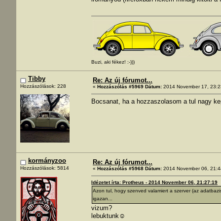
Buzi, aki fékez! :-)))
Tibby
Re: Az új fórumot...
Hozzászólások: 228
«
Hozzászólás #5969 Dátum:
2014 November 17, 23:2
Bocsanat, ha a hozzaszolasom a tul nagy ke
kormányzoo
Re: Az új fórumot...
Hozzászólások: 5814
«
Hozzászólás #5968 Dátum:
2014 November 06, 21:4
Idézetet írta: Protheus - 2014 November 06, 21:27:19
Azon tul, hogy szenved valamiert a szerver (az adatbaz
igazan...
vizum?
lebuktunk☺