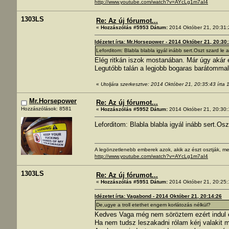
http://www.youtube.com/watch?v=AYcLg1m7aI4
1303LS
Re: Az új fórumot...
«
Hozzászólás #5953 Dátum:
2014 Október 21, 20:31:
Idézetet írta: Mr.Horsepower - 2014 Október 21, 20:30
Leforditom: Blabla blabla igyál inább sert.Oszt szard le 
Elég ritkán iszok mostanában. Már úgy akár e
Legutóbb talán a legjobb bogaras barátommal 
«
Utoljára szerkesztve: 2014 Október 21, 20:35:43 írta
Mr.Horsepower
Re: Az új fórumot...
Hozzászólások: 8581
«
Hozzászólás #5952 Dátum:
2014 Október 21, 20:30:
Leforditom: Blabla blabla igyál inább sert.Os
A legönzetlenebb emberek azok, akik az észt osztják, me
http://www.youtube.com/watch?v=AYcLg1m7aI4
1303LS
Re: Az új fórumot...
«
Hozzászólás #5951 Dátum:
2014 Október 21, 20:25:
Idézetet írta: Vagabond - 2014 Október 21, 20:14:26
De,ugye a troll etethet engem korlátozás nélkül?
Kedves Vaga még nem söröztem ezért indul 
Ha nem tudsz leszakadni rólam kérj valakit