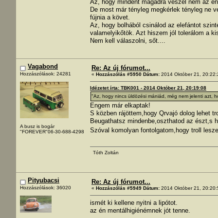
Az, hogy mindent magadra veszel nem az én
De most már tényleg megkérlek tényleg ne ve
fújnia a követ.
Az, hogy bolhából csinálod az elefántot szi
valamelyikőtök. Azt hiszem jól tolerálom a k
Nem kell válaszolni, sőt....
Vagabond
Re: Az új fórumot...
Hozzászólások: 24281
«
Hozzászólás #5950 Dátum:
2014 Október 21, 20:22:
Idézetet írta: TBK001 - 2014 Október 21, 20:19:08
"Az, hogy nincs üldözési mániád, még nem jelenti azt, h
Engem már elkaptak!
S közben rájöttem,hogy Qrvajó dolog lehet tro
Beugathatsz mindenbe,oszthatod az észt,s ha 
A busz is bogár
Szóval komolyan fontolgatom,hogy troll lesz
"FOREVER"06-30-688-4298
Tóth Zoltán
Pityubacsi
Re: Az új fórumot...
Hozzászólások: 36020
«
Hozzászólás #5949 Dátum:
2014 Október 21, 20:20:
ismét ki kellene nyitni a lipótot.
az én mentálhigiénémnek jót tenne.