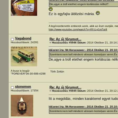
De,ugye a troll etethet engem korlátozás nélkül?
Ez is egyfajta üldözési mánia.
A legönzetlenebb emberek azok, akik az észt osztják, me
http://www.youtube.com/watch?v=AYcLg1m7aI4
Vagabond
Re: Az új fórumot...
Hozzászólások: 24281
«
Hozzászólás #5946 Dátum:
2014 Október 21, 20:14:
Idézetet írta: Mr.Horsepower - 2014 Október 21, 20:10
Szerintem:nem kell mindent véresen komolyan venni.És ha
De,ugye a troll etethet engem korlátozás nélk
A busz is bogár
Tóth Zoltán
"FOREVER"06-30-688-4298
stonemen
Re: Az új fórumot...
Hozzászólások: 17354
«
Hozzászólás #5945 Dátum:
2014 Október 21, 20:12:
Itt a megoldás, minden karakterrel egyet tudo
Idézetet írta: Mr.Horsepower - 2014 Október 21, 20:10
Szerintem:nem kell mindent véresen komolyan venni.És ha