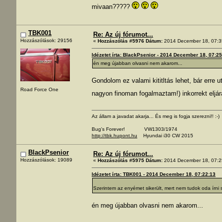
mivaan?????
TBK001
Re: Az új fórumot...
Hozzászólások: 29156
«
Hozzászólás #5976 Dátum:
2014 December 18, 07:3
Idézetet írta: BlackPsenior - 2014 December 18, 07:2
én meg újabban olvasni nem akarom...
Gondolom ez valami kititltás lehet, bár erre
Road Force One
nagyon finoman fogalmaztam!) inkorrekt eljá
Az állam a javadat akarja... És meg is fogja szerezni!! :-)
Bug's Forever! VW1303/1974
http://tbk.hupont.hu
Hyundai i30 CW 2015
BlackPsenior
Re: Az új fórumot...
Hozzászólások: 19089
«
Hozzászólás #5975 Dátum:
2014 December 18, 07:2
Idézetet írta: TBK001 - 2014 December 18, 07:22:13
Szerintem az enyémet sikerült, mert nem tudok oda írni 
én meg újabban olvasni nem akarom...