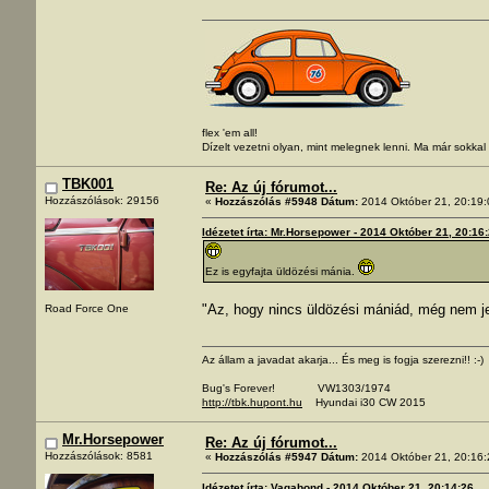
flex 'em all!
Dízelt vezetni olyan, mint melegnek lenni. Ma már sokka
TBK001
Re: Az új fórumot...
Hozzászólások: 29156
«
Hozzászólás #5948 Dátum:
2014 Október 21, 20:19:
Idézetet írta: Mr.Horsepower - 2014 Október 21, 20:16
Ez is egyfajta üldözési mánia.
"Az, hogy nincs üldözési mániád, még nem jel
Road Force One
Az állam a javadat akarja... És meg is fogja szerezni!! :-)
Bug's Forever! VW1303/1974
http://tbk.hupont.hu
Hyundai i30 CW 2015
Mr.Horsepower
Re: Az új fórumot...
Hozzászólások: 8581
«
Hozzászólás #5947 Dátum:
2014 Október 21, 20:16:
Idézetet írta: Vagabond - 2014 Október 21, 20:14:26