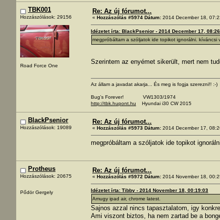
TBK001
Re: Az új fórumot...
Hozzászólások: 29156
«
Hozzászólás #5974 Dátum:
2014 December 18, 07:2
Idézetet írta: BlackPsenior - 2014 December 17, 08:2
megpróbáltam a szóljatok ide topikot ignorálni. kíváncsi v
Szerintem az enyémet sikerült, mert nem tud
Road Force One
Az állam a javadat akarja... És meg is fogja szerezni!! :-)
Bug's Forever! VW1303/1974
http://tbk.hupont.hu
Hyundai i30 CW 2015
BlackPsenior
Re: Az új fórumot...
Hozzászólások: 19089
«
Hozzászólás #5973 Dátum:
2014 December 17, 08:2
megpróbáltam a szóljatok ide topikot ignorálni
Protheus
Re: Az új fórumot...
Hozzászólások: 20675
«
Hozzászólás #5972 Dátum:
2014 November 18, 00:2
Idézetet írta: Tibby - 2014 November 18, 00:19:03
Pődör Gergely
Amugy ipad air, chrome latest.
Sajnos azzal nincs tapasztalatom, igy konkr
Ami viszont biztos, ha nem zartad be a bong