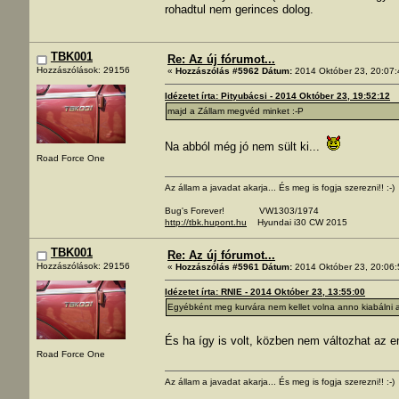
rohadtul nem gerinces dolog.
TBK001
Re: Az új fórumot...
Hozzászólások: 29156
«
Hozzászólás #5962 Dátum:
2014 Október 23, 20:07:
Idézetet írta: Pityubácsi - 2014 Október 23, 19:52:12
majd a Zállam megvéd minket :-P
Na abból még jó nem sült ki...
Road Force One
Az állam a javadat akarja... És meg is fogja szerezni!! :-)
Bug's Forever! VW1303/1974
http://tbk.hupont.hu
Hyundai i30 CW 2015
TBK001
Re: Az új fórumot...
Hozzászólások: 29156
«
Hozzászólás #5961 Dátum:
2014 Október 23, 20:06:
Idézetet írta: RNIE - 2014 Október 23, 13:55:00
Egyébként meg kurvára nem kellet volna anno kiabálni a
És ha így is volt, közben nem változhat a
Road Force One
Az állam a javadat akarja... És meg is fogja szerezni!! :-)