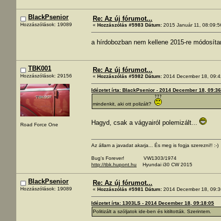
BlackPsenior
Re: Az új fórumot...
Hozzászólások: 19089
«
Hozzászólás #5983 Dátum:
2015 Január 11, 08:09:5
a hírdobozban nem kellene 2015-re módosít
TBK001
Re: Az új fórumot...
Hozzászólások: 29156
«
Hozzászólás #5982 Dátum:
2014 December 18, 09:4
Idézetet írta: BlackPsenior - 2014 December 18, 09:3
mindenkit, aki ott polizált?
Hagyd, csak a vágyairól polemizált...
Road Force One
Az állam a javadat akarja... És meg is fogja szerezni!! :-)
Bug's Forever! VW1303/1974
http://tbk.hupont.hu
Hyundai i30 CW 2015
BlackPsenior
Re: Az új fórumot...
Hozzászólások: 19089
«
Hozzászólás #5981 Dátum:
2014 December 18, 09:3
Idézetet írta: 1303LS - 2014 December 18, 09:18:05
Politizált a szóljatok ide-ben és kitiltották. Szerintem.