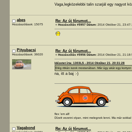
Vaga,legközelebbi talin szarjál egy nagyot k
abes
Re: Az új fórumot...
Hozzászólások: 15075
«
Hozzászólás #5957 Dátum:
2014 Október 21, 23:47:
Pityubacsi
Re: Az új fórumot...
Hozzászólások: 36020
«
Hozzászólás #5956 Dátum:
2014 Október 21, 21:18:
Idézetet írta: 1303LS - 2014 Október 21, 20:31:28
Elég ritkán iszok mostanában. Már úgy akár egy kortyot i
na, itt a baj :-)
flex 'em all!
Dízelt vezetni olyan, mint melegnek lenni. Ma már sokka
Vagabond
Re: Az új fórumot...