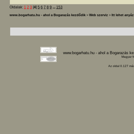
Oldalak:
1
2
3
[
4
]
5
6
7
8
9
...
153
www.bogarhatu.hu - ahol a Bogarazás kezdődik
>
Web szerviz
>
Itt lehet anyáz
www.bogarhatu.hu - ahol a Bogarazás k
Magyar f
Az oldal 0.127 más