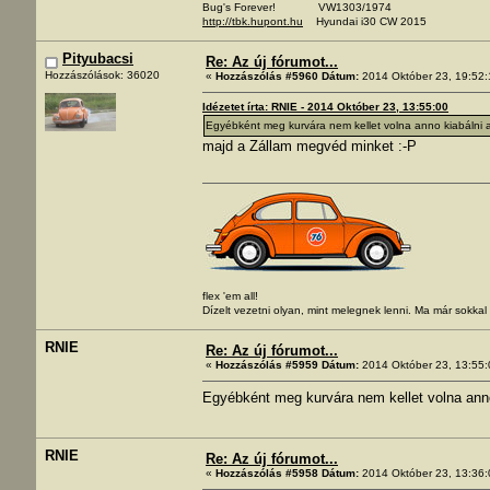
Bug's Forever! VW1303/1974
http://tbk.hupont.hu
Hyundai i30 CW 2015
Pityubacsi
Re: Az új fórumot...
Hozzászólások: 36020
«
Hozzászólás #5960 Dátum:
2014 Október 23, 19:52:
Idézetet írta: RNIE - 2014 Október 23, 13:55:00
Egyébként meg kurvára nem kellet volna anno kiabálni a
majd a Zállam megvéd minket :-P
flex 'em all!
Dízelt vezetni olyan, mint melegnek lenni. Ma már sokka
RNIE
Re: Az új fórumot...
«
Hozzászólás #5959 Dátum:
2014 Október 23, 13:55:
Egyébként meg kurvára nem kellet volna anno
RNIE
Re: Az új fórumot...
«
Hozzászólás #5958 Dátum:
2014 Október 23, 13:36: