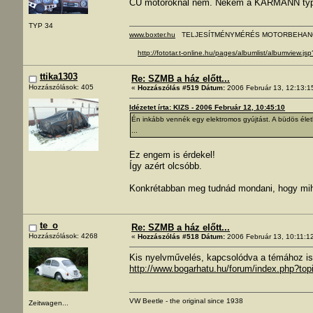
CU motoroknál nem. Nekem a KARMANN typ3-a
TYP 34
www.boxter.hu
TELJESÍTMÉNYMÉRÉS MOTORBEHAN
http://fototar.t-online.hu/pages/albumlist/albumview.j
ttika1303
Re: SZMB a ház előtt...
Hozzászólások: 405
«
Hozzászólás #519 Dátum:
2006 Február 13, 12:13:1
Idézetet írta: KIZS - 2006 Február 12, 10:45:10
Én inkább vennék egy elektromos gyújtást. A büdös éle
...
Ez engem is érdekel!
Így azért olcsóbb.
Konkrétabban meg tudnád mondani, hogy mihe
te_o
Re: SZMB a ház előtt...
Hozzászólások: 4268
«
Hozzászólás #518 Dátum:
2006 Február 13, 10:11:1
Kis nyelvművelés, kapcsolódva a témához is.
http://www.bogarhatu.hu/forum/index.php?t
VW Beetle - the original since 1938
Zeitwagen...