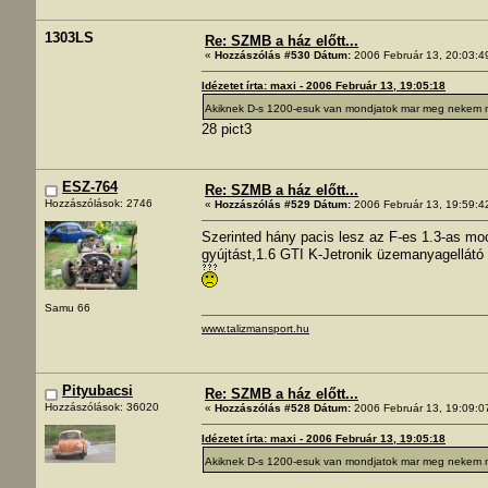
1303LS
Re: SZMB a ház előtt...
«
Hozzászólás #530 Dátum:
2006 Február 13, 20:03:4
Idézetet írta: maxi - 2006 Február 13, 19:05:18
Akiknek D-s 1200-esuk van mondjatok mar meg nekem mi
28 pict3
ESZ-764
Re: SZMB a ház előtt...
Hozzászólások: 2746
«
Hozzászólás #529 Dátum:
2006 Február 13, 19:59:4
Szerinted hány pacis lesz az F-es 1.3-as mo
gyújtást,1.6 GTI K-Jetronik üzemanyagellátó 
Samu 66
www.talizmansport.hu
Pityubacsi
Re: SZMB a ház előtt...
Hozzászólások: 36020
«
Hozzászólás #528 Dátum:
2006 Február 13, 19:09:0
Idézetet írta: maxi - 2006 Február 13, 19:05:18
Akiknek D-s 1200-esuk van mondjatok mar meg nekem mi