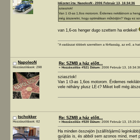
Idézetet írta: NapoleoN - 2006 Február 13, 16:34:36
sziasztok!
Van 1 t3-as 1,6os motorom. Érdemes nekilátnom a henger
még átszerelni, hogy optimálisan működjön? Vagy ez so
van 1,6-os henger dugo szettem ha erdekel!
"A vadászat többek szemében a férfiasság, az erő, a hat
NapoleoN
Re: SZMB a ház előtt...
Hozzászólások: 298
«
Hozzászólás #521 Dátum:
2006 Február 13, 16:34:3
sziasztok!
Van 1 t3-as 1,6os motorom. Érdemes nekilátn
vele néhány plusz LE-t? Miket kell még átsz
tschokker
Re: SZMB a ház előtt...
Hozzászólások: 62
«
Hozzászólás #520 Dátum:
2006 Február 13, 15:20:0
Ha minden összejön (szállítójármű leginkább
gyújtás is, és abból sem azonos mind, mert p