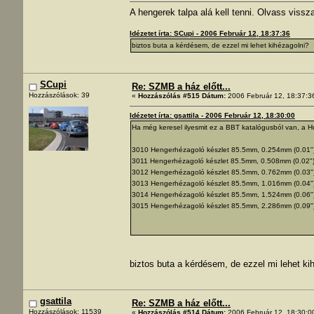
A hengerek talpa alá kell tenni. Olvass viss
Idézetet írta: SCupi - 2006 Február 12, 18:37:36
biztos buta a kérdésem, de ezzel mi lehet kihézagolni?
SCupi
Re: SZMB a ház előtt...
Hozzászólások: 39
«
Hozzászólás #515 Dátum:
2006 Február 12, 18:37:3
Idézetet írta: gsattila - 2006 Február 12, 18:30:00
Ha még keresel ilyesmit ez a BBT katalógusból van, a Hu
3010 Hengerhézagoló készlet 85.5mm, 0.254mm (0.01"
3011 Hengerhézagoló készlet 85.5mm, 0.508mm (0.02"
3012 Hengerhézagoló készlet 85.5mm, 0.762mm (0.03"
3013 Hengerhézagoló készlet 85.5mm, 1.016mm (0.04"
3014 Hengerhézagoló készlet 85.5mm, 1.524mm (0.06"
3015 Hengerhézagoló készlet 85.5mm, 2.286mm (0.09"
biztos buta a kérdésem, de ezzel mi lehet ki
gsattila
Re: SZMB a ház előtt...
Hozzászólások: 11539
«
Hozzászólás #514 Dátum:
2006 Február 12, 18:30:0