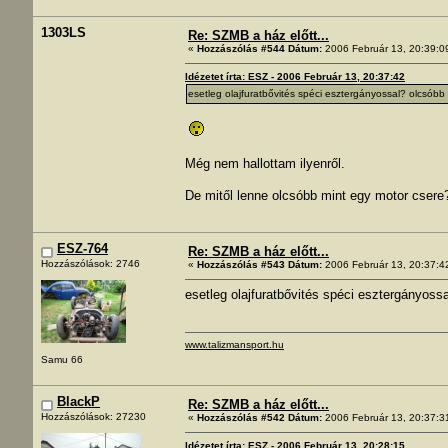
1303LS
Re: SZMB a ház előtt...
«
Hozzászólás #544 Dátum:
2006 Február 13, 20:39:0
Idézetet írta: ESZ - 2006 Február 13, 20:37:42
esetleg olajfuratbővités spéci esztergányossal? olcsóbb
Még nem hallottam ilyenről.
De mitől lenne olcsóbb mint egy motor csere
ESZ-764
Re: SZMB a ház előtt...
Hozzászólások: 2746
«
Hozzászólás #543 Dátum:
2006 Február 13, 20:37:4
esetleg olajfuratbővités spéci esztergányoss
www.talizmansport.hu
Samu 66
BlackP
Re: SZMB a ház előtt...
Hozzászólások: 27230
«
Hozzászólás #542 Dátum:
2006 Február 13, 20:37:3
Idézetet írta: ESZ - 2006 Február 13, 20:28:15