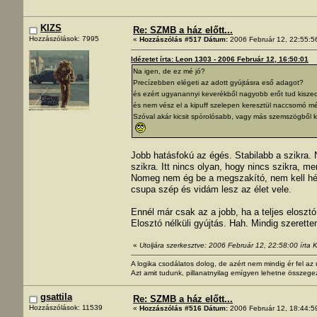
KIZS
Re: SZMB a ház előtt...
Hozzászólások: 7995
«
Hozzászólás #517 Dátum:
2006 Február 12, 22:55:5
Idézetet írta: Leon 1303 - 2006 Február 12, 16:50:01
Na igen, de ez mé jó?
Precízebben elégeti az adott gyújtásra eső adagot?
és ezért ugyanannyi keverékből nagyobb erőt tud kisze
és nem vész el a kipuff szelepen keresztül naccsomó m
Szóval akár kicsit spórolósabb, vagy más szemszögből k
Jobb hatásfokú az égés. Stabilabb a szikra.
szikra. Itt nincs olyan, hogy nincs szikra, mer
Nomeg nem ég be a megszakító, nem kell héz
csupa szép és vidám lesz az élet vele.
Ennél már csak az a jobb, ha a teljes eloszt
Elosztó nélküli gyújtás. Hah. Mindig szerette
«
Utoljára szerkesztve: 2006 Február 12, 22:58:00 írta 
A logika csodálatos dolog, de azért nem mindig ér fel a
Azt amit tudunk, pillanatnyilag emígyen lehetne összege
gsattila
Re: SZMB a ház előtt...
Hozzászólások: 11539
«
Hozzászólás #516 Dátum:
2006 Február 12, 18:44:5