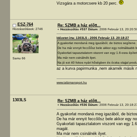
Vizsgára a motorcsere kb 20 perc.
ESZ-764
Re: SZMB a ház előtt...
Hozzászólások: 2746
«
Hozzászólás #537 Dátum:
2006 Február 13, 20:20:5
Idézetet írta: 1303LS - 2006 Február 13, 20:18:27
A gyakorlat mondaná meg igazából, de biztos segítene.
De ha már ennyit feccőősz bele akkor egy nolmálisabb b
Gyakorlati tapasztalatom viszont van egy 1.6-osra építet
Ma már nem csinálnék ilyet.
Samu 66
Na jó ezt 40 fokos nyári hőségben és ócska olajjal produ
az a kurva papirmunka ,nem akarnék másik m
www.talizmansport.hu
1303LS
Re: SZMB a ház előtt...
«
Hozzászólás #536 Dátum:
2006 Február 13, 20:18:2
A gyakorlat mondaná meg igazából, de biztos
De ha már ennyit feccőősz bele akkor egy no
Gyakorlati tapasztalatom viszont van egy 1.6
magát.
Ma már nem csinálnék ilyet.