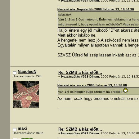
«
Hozzászólás #524 Dátum:
2006 Február 13, 17:53:3
Idézetet írta: NapoleoN - 2006 Február 13, 16:34:36
sziasztok!
Van 1 t3-as 1,6os motorom. Érdemes nekilátnom a henger
még átszerelni, hogy optimálisan működjön? Vagy ez so
Ha jól értem egy jól működő "D"-st akarsz áté
Mert akkor inkább ne.
A hengerfej nem lesz jó.A szívócső nem lesz
Egyáltalán milyen állapotban vannak a heng
SZVSZ Újítsd fel szép lassan inkább azt az 
NapoleoN
Re: SZMB a ház előtt...
Hozzászólások: 298
«
Hozzászólás #523 Dátum:
2006 Február 13, 16:38:5
Idézetet írta: maxi - 2006 Február 13, 16:36:08
van 1,6-os henger dugo szettem ha erdekel!
Az nem, csak hogy érdemes-e nekiállnom szere
maxi
Re: SZMB a ház előtt...
Hozzászólások: 9435
«
Hozzászólás #522 Dátum:
2006 Február 13, 16:36:0