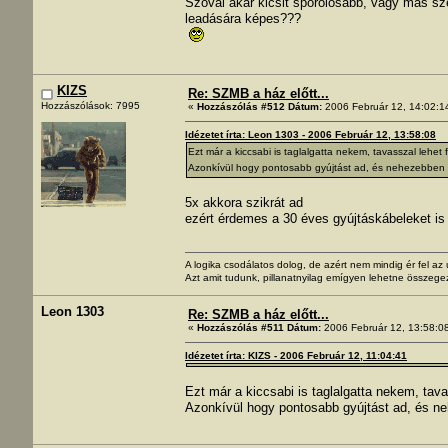
Szóval akár kicsit spórolósabb, vagy más sze
leadására képes???
KIZS
Re: SZMB a ház előtt...
Hozzászólások: 7995
«
Hozzászólás #512 Dátum:
2006 Február 12, 14:02:1
Idézetet írta: Leon 1303 - 2006 Február 12, 13:58:08
Ezt már a kiccsabi is taglalgatta nekem, tavasszal lehe
Azonkívül hogy pontosabb gyújtást ad, és nehezebben 
5x akkora szikrát ad
ezért érdemes a 30 éves gyújtáskábeleket is 
A logika csodálatos dolog, de azért nem mindig ér fel a
Azt amit tudunk, pillanatnyilag emígyen lehetne összege
Leon 1303
Re: SZMB a ház előtt...
«
Hozzászólás #511 Dátum:
2006 Február 12, 13:58:0
Idézetet írta: KIZS - 2006 Február 12, 11:04:41
Ezt már a kiccsabi is taglalgatta nekem, tav
Azonkívül hogy pontosabb gyújtást ad, és n