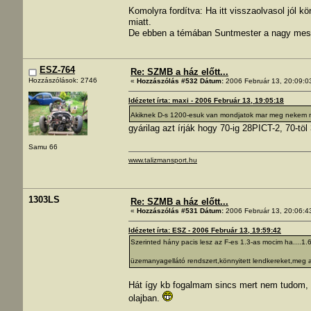
Komolyra fordítva: Ha itt visszaolvasol jól k
miatt.
De ebben a témában Suntmester a nagy mest
ESZ-764
Re: SZMB a ház előtt...
Hozzászólások: 2746
«
Hozzászólás #532 Dátum:
2006 Február 13, 20:09:0
Idézetet írta: maxi - 2006 Február 13, 19:05:18
Akiknek D-s 1200-esuk van mondjatok mar meg nekem mi
gyárilag azt írják hogy 70-ig 28PICT-2, 70-töl
Samu 66
www.talizmansport.hu
1303LS
Re: SZMB a ház előtt...
«
Hozzászólás #531 Dátum:
2006 Február 13, 20:06:4
Idézetet írta: ESZ - 2006 Február 13, 19:59:42
Szerinted hány pacis lesz az F-es 1.3-as mocim ha....1
üzemanyagellátó rendszert,könnyitett lendkereket,meg 
Hát így kb fogalmam sincs mert nem tudom, 
olajban.