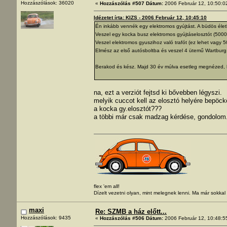
Hozzászólások: 36020
«
Hozzászólás #507 Dátum:
2006 Február 12, 10:50:0
Idézetet írta: KIZS - 2006 Február 12, 10:45:10
Én inkább vennék egy elektromos gyújtást. A büdös éle
Veszel egy kocka busz elektromos gyújtáselosztót (5000 f
Veszel elektromos gyuszihoz való trafót (ez lehet vagy 5
Elmész az első autósboltba és veszel 4 ütemű Wartburg 
Berakod és kész. Majd 30 év múlva esetleg megnézed, h
na, ezt a verziót fejtsd ki bővebben légyszi.
melyik cuccot kell az elosztó helyére bepöck
a kocka gy.elosztót???
a többi már csak madzag kérdése, gondolom.
flex 'em all!
Dízelt vezetni olyan, mint melegnek lenni. Ma már sokka
maxi
Re: SZMB a ház előtt...
Hozzászólások: 9435
«
Hozzászólás #506 Dátum:
2006 Február 12, 10:48:5