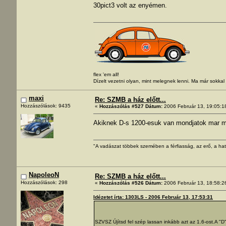
30pict3 volt az enyémen.
flex 'em all!
Dízelt vezetni olyan, mint melegnek lenni. Ma már sokka
maxi
Re: SZMB a ház előtt...
Hozzászólások: 9435
«
Hozzászólás #527 Dátum:
2006 Február 13, 19:05:1
Akiknek D-s 1200-esuk van mondjatok mar m
"A vadászat többek szemében a férfiasság, az erő, a hat
NapoleoN
Re: SZMB a ház előtt...
Hozzászólások: 298
«
Hozzászólás #526 Dátum:
2006 Február 13, 18:58:2
Idézetet írta: 1303LS - 2006 Február 13, 17:53:31
SZVSZ Újítsd fel szép lassan inkább azt az 1.6-ost.A "