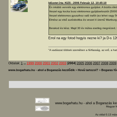
Idézetet írta: KIZS - 2006 Február 12, 10:45:10
Én inkább vennék egy elektromos gyújtást. A büdös éle
Veszel egy kocka busz elektromos gyújtáselosztót (5000 f
Veszel elektromos gyuszihoz való trafót (ez lehet vagy 5
Elmész az első autósboltba és veszel 4 ütemű Wartburg 
Berakod és kész. Majd 30 év múlva esetleg megnézed, h
Errol na egy fotod hogyis nezne ki? ja D-s 12
"A vadászat többek szemében a férfiasság, az erő, a hat
Oldalak:
1
...
1999
2000
2001
2002
2003
[
2004
]
2005
2006
2007
2008
2009
www.bogarhatu.hu - ahol a Bogarazás kezdődik
>
Hová tartozol?
>
Bogaras f
www.bogarhatu.hu - ahol a Bogarazás k
Magyar f
Az oldal 0.13 máso