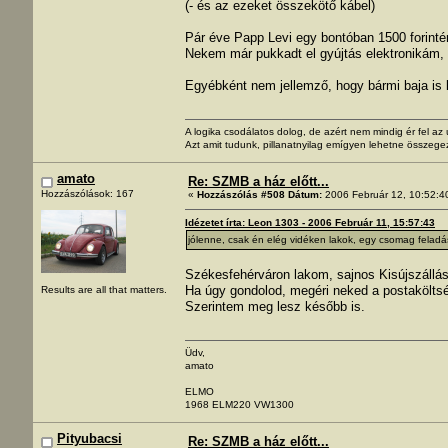
(- és az ezeket összekötő kábel)
Pár éve Papp Levi egy bontóban 1500 forintért 
Nekem már pukkadt el gyújtás elektronikám, ez
Egyébként nem jellemző, hogy bármi baja is 
A logika csodálatos dolog, de azért nem mindig ér fel a
Azt amit tudunk, pillanatnyilag emígyen lehetne összege
amato
Re: SZMB a ház előtt...
Hozzászólások: 167
«
Hozzászólás #508 Dátum:
2006 Február 12, 10:52:4
Idézetet írta: Leon 1303 - 2006 Február 11, 15:57:43
jólenne, csak én elég vidéken lakok, egy csomag feladá
Székesfehérváron lakom, sajnos Kisújszállás
Ha úgy gondolod, megéri neked a postaköltsé
Results are all that matters.
Szerintem meg lesz később is.
Üdv,
amato
ELMO
1968 ELM220 VW1300
Pityubacsi
Re: SZMB a ház előtt...