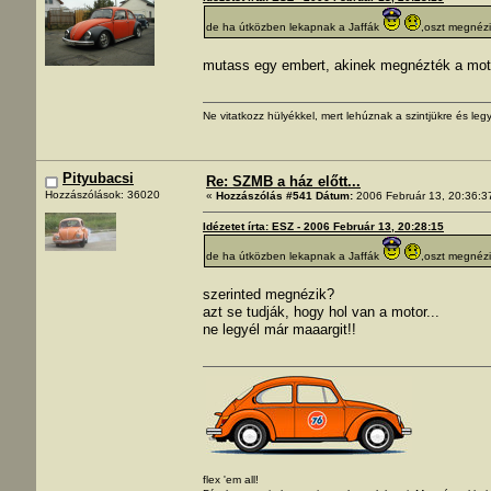
de ha útközben lekapnak a Jaffák
,oszt megnéz
mutass egy embert, akinek megnézték a mot
Ne vitatkozz hülyékkel, mert lehúznak a szintjükre és legy
Pityubacsi
Re: SZMB a ház előtt...
Hozzászólások: 36020
«
Hozzászólás #541 Dátum:
2006 Február 13, 20:36:3
Idézetet írta: ESZ - 2006 Február 13, 20:28:15
de ha útközben lekapnak a Jaffák
,oszt megnéz
szerinted megnézik?
azt se tudják, hogy hol van a motor...
ne legyél már maaargit!!
flex 'em all!