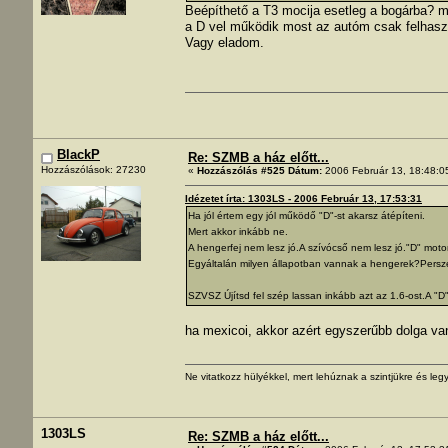
Beépíthető a T3 mocija esetleg a bogárba? 
a D vel működik most az autóm csak felhaszn
Vagy eladom.
BlackP
Re: SZMB a ház előtt...
Hozzászólások: 27230
«
Hozzászólás #525 Dátum:
2006 Február 13, 18:48:0
Idézetet írta: 1303LS - 2006 Február 13, 17:53:31
Ha jól értem egy jól működő "D"-st akarsz átépíteni.
Mert akkor inkább ne.
A hengerfej nem lesz jó.A szívócső nem lesz jó."D" mot
Egyáltalán milyen állapotban vannak a hengerek?Pers
SZVSZ Újítsd fel szép lassan inkább azt az 1.6-ost.A "
ha mexicoi, akkor azért egyszerűbb dolga v
Ne vitatkozz hülyékkel, mert lehúznak a szintjükre és legy
1303LS
Re: SZMB a ház előtt...