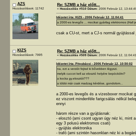
AZS
Re: SZMB a ház előtt...
Hozzászólások: 11742
«
Hozzászólás #510 Dátum:
2006 Február 12, 13:44:4
Idézetet írta: KIZS - 2006 Február 12, 11:04:41
a 2000-es levegős ... mocikat gyárilag elektromos (Hall j
csak a CU-st, mert a CJ-s normál gyújtással j
KIZS
Re: SZMB a ház előtt...
Hozzászólások: 7995
«
Hozzászólás #509 Dátum:
2006 Február 12, 11:04:4
Idézetet írta: Pityubácsi - 2006 Február 12, 10:50:02
na, ezt a verziót fejtsd ki bővebben légyszi.
melyik cuccot kell az elosztó helyére bepöckölni?
a kocka gy.elosztót???
a többi már csak madzag kérdése, gondolom...
a 2000-es levegős és a vizesboxer mocikat gy
ez viszont mindenféle farigcsálás nélkül bel
ennyi
három része van a gyújtásnak:
- elosztó (ami csont ugyan úgy néz ki, mint 
egy 3 polusú elektromos csati)
- gyújtás elektronika
- trafó (ami szintén hasonlóan néz ki a bogá