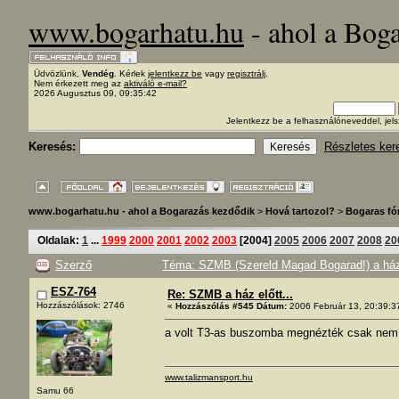
www.bogarhatu.hu
- ahol a Bog
Üdvözlünk,
Vendég
. Kérlek
jelentkezz be
vagy
regisztrálj
.
Nem érkezett meg az
aktiváló e-mail?
2026 Augusztus 09, 09:35:42
Jelentkezz be a felhasználóneveddel, j
Keresés:
Részletes ker
www.bogarhatu.hu - ahol a Bogarazás kezdődik
>
Hová tartozol?
>
Bogaras f
Oldalak:
1
...
1999
2000
2001
2002
2003
[
2004
]
2005
2006
2007
2008
20
Szerző
Téma: SZMB (Szereld Magad Bogarad!) a ház 
ESZ-764
Re: SZMB a ház előtt...
Hozzászólások: 2746
«
Hozzászólás #545 Dátum:
2006 Február 13, 20:39:3
a volt T3-as buszomba megnézték csak nem t
www.talizmansport.hu
Samu 66