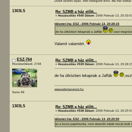
Dízelt vezetni olyan, mint melegnek lenni. Ma már sokka
1303LS
Re: SZMB a ház előtt...
«
Hozzászólás #540 Dátum:
2006 Február 13, 20:33:0
Idézetet írta: ESZ - 2006 Február 13, 20:28:15
de ha útközben lekapnak a Jaffák
,oszt megnéz
Valamit valamiért.
ESZ-764
Re: SZMB a ház előtt...
Hozzászólások: 2746
«
Hozzászólás #539 Dátum:
2006 Február 13, 20:28:1
de ha útközben lekapnak a Jaffák
,osz
www.talizmansport.hu
Samu 66
1303LS
Re: SZMB a ház előtt...
«
Hozzászólás #538 Dátum:
2006 Február 13, 20:25:5
Idézetet írta: ESZ - 2006 Február 13, 20:20:50
az a kurva papirmunka ,nem akarnék másik mocát belé r