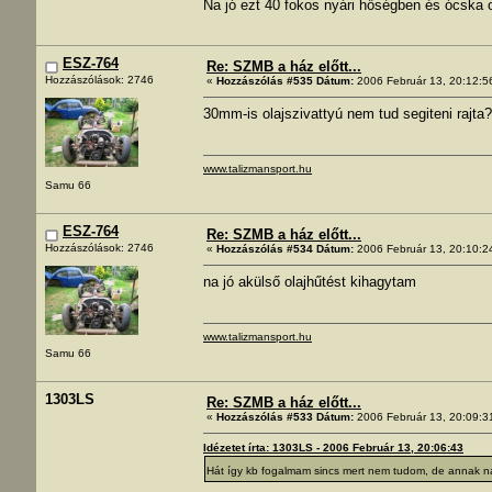
Na jó ezt 40 fokos nyári hőségben és ócska ol
ESZ-764
Re: SZMB a ház előtt...
Hozzászólások: 2746
«
Hozzászólás #535 Dátum:
2006 Február 13, 20:12:5
30mm-is olajszivattyú nem tud segiteni rajta?
www.talizmansport.hu
Samu 66
ESZ-764
Re: SZMB a ház előtt...
Hozzászólások: 2746
«
Hozzászólás #534 Dátum:
2006 Február 13, 20:10:2
na jó akülső olajhűtést kihagytam
www.talizmansport.hu
Samu 66
1303LS
Re: SZMB a ház előtt...
«
Hozzászólás #533 Dátum:
2006 Február 13, 20:09:3
Idézetet írta: 1303LS - 2006 Február 13, 20:06:43
Hát így kb fogalmam sincs mert nem tudom, de annak na