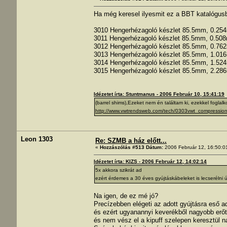
Ha még keresel ilyesmit ez a BBT katalógusbó
3010 Hengerhézagoló készlet 85.5mm, 0.25
3011 Hengerhézagoló készlet 85.5mm, 0.50
3012 Hengerhézagoló készlet 85.5mm, 0.76
3013 Hengerhézagoló készlet 85.5mm, 1.01
3014 Hengerhézagoló készlet 85.5mm, 1.52
3015 Hengerhézagoló készlet 85.5mm, 2.28
Idézetet írta: Stuntmanus - 2006 Február 10, 15:41:19
(barrel shims),Ezeket nem én találtam ki, ezekkel foglalkoz
http://www.vwtrendsweb.com/tech/0303vwt_compression
Leon 1303
Re: SZMB a ház előtt...
«
Hozzászólás #513 Dátum:
2006 Február 12, 16:50:0
Idézetet írta: KIZS - 2006 Február 12, 14:02:14
5x akkora szikrát ad
ezért érdemes a 30 éves gyújtáskábeleket is lecserélni 
Na igen, de ez mé jó?
Precízebben elégeti az adott gyújtásra eső a
és ezért ugyanannyi keverékből nagyobb erőt
és nem vész el a kipuff szelepen keresztül