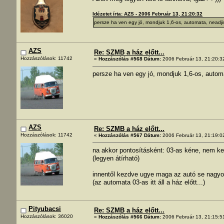
Idézetet írta: AZS - 2006 Február 13, 21:20:32
persze ha ven egy jó, mondjuk 1,6-os, automata, neadjis
AZS
Re: SZMB a ház előtt...
Hozzászólások: 11742
«
Hozzászólás #568 Dátum:
2006 Február 13, 21:20:3
persze ha ven egy jó, mondjuk 1,6-os, automa
AZS
Re: SZMB a ház előtt...
Hozzászólások: 11742
«
Hozzászólás #567 Dátum:
2006 Február 13, 21:19:0
na akkor pontosításként: 03-as kéne, nem kel
(legyen átírható)
innentől kezdve ugye maga az autó se nagyon
(az automata 03-as itt áll a ház előtt...)
Pityubacsi
Re: SZMB a ház előtt...
Hozzászólások: 36020
«
Hozzászólás #566 Dátum:
2006 Február 13, 21:15:5