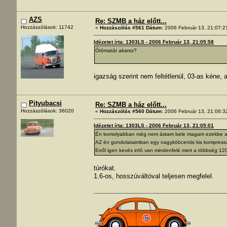
AZS
Re: SZMB a ház előtt...
Hozzászólások: 11742
«
Hozzászólás #561 Dátum:
2006 Február 13, 21:07:2
Idézetet írta: 1303LS - 2006 Február 13, 21:05:58
Ótómatát akarsz?
igazság szerint nem feltétlenül, 03-as kéne, 
Pityubacsi
Re: SZMB a ház előtt...
Hozzászólások: 36020
«
Hozzászólás #560 Dátum:
2006 Február 13, 21:06:3
Idézetet írta: 1303LS - 2006 Február 13, 21:05:01
Én komolyabban még nem ástam bele magam ezekbe a d
AZ én gondolataimban egy nagyköbcentis kis kompresszi
Erről igen kevés infó van mindenfelé mert a többség 12
túrókat.
1.6-os, hosszúváltóval teljesen megfelel.