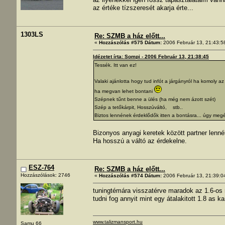
az értéke tízszeresét akarja érte...
1303LS
Re: SZMB a ház előtt...
«
Hozzászólás #575 Dátum:
2006 Február 13, 21:43:5
Idézetet írta: Sompi - 2006 Február 13, 21:38:45
Tessék. Itt van ez!
Valaki ajánlotta hogy tud infót a járgányról ha komoly a
ha megvan lehet bontani
Szépnek tűnt benne a ülés (ha még nem ázott szét)
Szép a tetőkárpit, Hosszúváltó, stb..
Biztos lennének érdeklődők itten a bontásra... úgy meg
Bizonyos anyagi keretek között partner lenné
Ha hosszú a váltó az érdekelne.
ESZ-764
Re: SZMB a ház előtt...
Hozzászólások: 2746
«
Hozzászólás #574 Dátum:
2006 Február 13, 21:39:0
tuningtémára visszatérve maradok az 1.6-os 
tudni fog annyit mint egy átalakitott 1.8 as k
www.talizmansport.hu
Samu 66