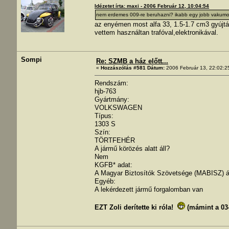
Idézetet írta: maxi - 2006 Február 12, 10:04:54
nem erdemes 009-re beruhazni? ikabb egy jobb vakum
az enyémen most alfa 33, 1.5-1.7 cm3 gyújtás
vettem használtan trafóval,elektronikával.
Sompi
Re: SZMB a ház előtt...
«
Hozzászólás #581 Dátum:
2006 Február 13, 22:02:2
Rendszám:
hjb-763
Gyártmány:
VOLKSWAGEN
Típus:
1303 S
Szín:
TÖRTFEHÉR
A jármű körözés alatt áll?
Nem
KGFB* adat:
A Magyar Biztosítók Szövetsége (MABISZ) ál
Egyéb:
A lekérdezett jármű forgalomban van
EZT Zoli derítette ki róla!
(mámint a 03-