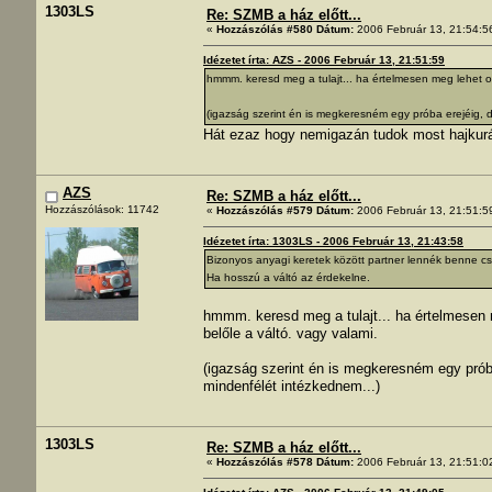
1303LS
Re: SZMB a ház előtt...
«
Hozzászólás #580 Dátum:
2006 Február 13, 21:54:5
Idézetet írta: AZS - 2006 Február 13, 21:51:59
hmmm. keresd meg a tulajt... ha értelmesen meg lehet ol
(igazság szerint én is megkeresném egy próba erejéig, d
Hát ezaz hogy nemigazán tudok most hajkurá
AZS
Re: SZMB a ház előtt...
Hozzászólások: 11742
«
Hozzászólás #579 Dátum:
2006 Február 13, 21:51:5
Idézetet írta: 1303LS - 2006 Február 13, 21:43:58
Bizonyos anyagi keretek között partner lennék benne csa
Ha hosszú a váltó az érdekelne.
hmmm. keresd meg a tulajt... ha értelmesen 
belőle a váltó. vagy valami.
(igazság szerint én is megkeresném egy próba
mindenfélét intézkednem...)
1303LS
Re: SZMB a ház előtt...
«
Hozzászólás #578 Dátum:
2006 Február 13, 21:51:0