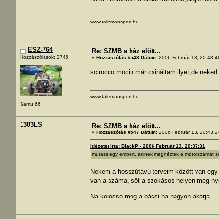
www.talizmansport.hu
ESZ-764
Re: SZMB a ház előtt...
Hozzászólások: 2746
«
Hozzászólás #548 Dátum:
2006 Február 13, 20:43:4
scirocco mocin már csináltam ilyet,de neked 
www.talizmansport.hu
Samu 66
1303LS
Re: SZMB a ház előtt...
«
Hozzászólás #547 Dátum:
2006 Február 13, 20:43:2
Idézetet írta: BlackP - 2006 Február 13, 20:37:31
mutass egy embert, akinek megnézték a motorszámát si
Nekem a hosszútávú terveim között van egy
van a száma, sőt a szokásos helyen még n
Na keresse meg a bácsi ha nagyon akarja.