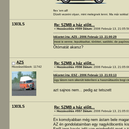
flex 'em all!
Dízelt vezetni olyan, mint melegnek lenni. Ma már sokka
1303LS
Re: SZMB a ház előtt...
«
Hozzászólás #559 Dátum:
2006 Február 13, 21:05:5
Idézetet írta: AZS - 2006 Február 13, 21:00:29
most is venne, lepukkadtat, töröttet, satöbbi, de papíros
Ótómatát akarsz?
AZS
Re: SZMB a ház előtt...
Hozzászólások: 11742
«
Hozzászólás #558 Dátum:
2006 Február 13, 21:05:0
Idézetet írta: ESZ - 2006 Február 13, 21:03:13
úgy látom nem sikerült kideríteni a használtautós bogi c
azt sajnos nem... pedig az tetszett
1303LS
Re: SZMB a ház előtt...
«
Hozzászólás #557 Dátum:
2006 Február 13, 21:05:0
Én komolyabban még nem ástam bele magam 
AZ én gondolataimban egy nagyköbcentis kis
Erről igen kevés infó van mindenfelé mert a