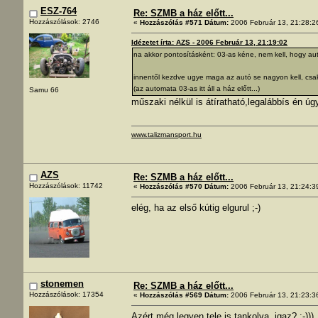
ESZ-764
Re: SZMB a ház előtt...
Hozzászólások: 2746
«
Hozzászólás #571 Dátum:
2006 Február 13, 21:28:2
Idézetet írta: AZS - 2006 Február 13, 21:19:02
na akkor pontosításként: 03-as kéne, nem kell, hogy aut
innentől kezdve ugye maga az autó se nagyon kell, csak
(az automata 03-as itt áll a ház előtt...)
Samu 66
műszaki nélkül is átíratható,legalábbís én úg
www.talizmansport.hu
AZS
Re: SZMB a ház előtt...
Hozzászólások: 11742
«
Hozzászólás #570 Dátum:
2006 Február 13, 21:24:3
elég, ha az első kútig elgurul ;-)
stonemen
Re: SZMB a ház előtt...
Hozzászólások: 17354
«
Hozzászólás #569 Dátum:
2006 Február 13, 21:23:3
Azért még legyen tele is tankolva, igaz? :-)))