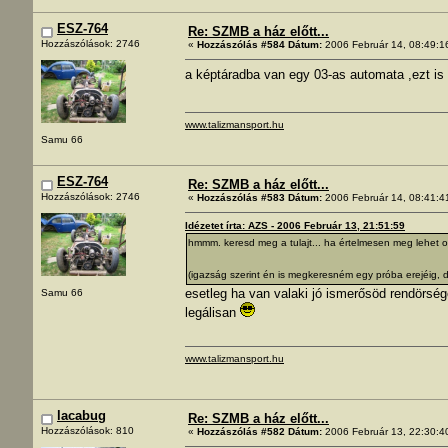
ESZ-764
Re: SZMB a ház előtt...
Hozzászólások: 2746
«
Hozzászólás #584 Dátum:
2006 Február 14, 08:49:1
a képtáradba van egy 03-as automata ,ezt is
www.talizmansport.hu
Samu 66
ESZ-764
Re: SZMB a ház előtt...
Hozzászólások: 2746
«
Hozzászólás #583 Dátum:
2006 Február 14, 08:41:4
Idézetet írta: AZS - 2006 Február 13, 21:51:59
hmmm. keresd meg a tulajt... ha értelmesen meg lehet ol
(igazság szerint én is megkeresném egy próba erejéig, d
esetleg ha van valaki jó ismerősöd rendörs
Samu 66
legálisan
www.talizmansport.hu
lacabug
Re: SZMB a ház előtt...
Hozzászólások: 810
«
Hozzászólás #582 Dátum:
2006 Február 13, 22:30:4