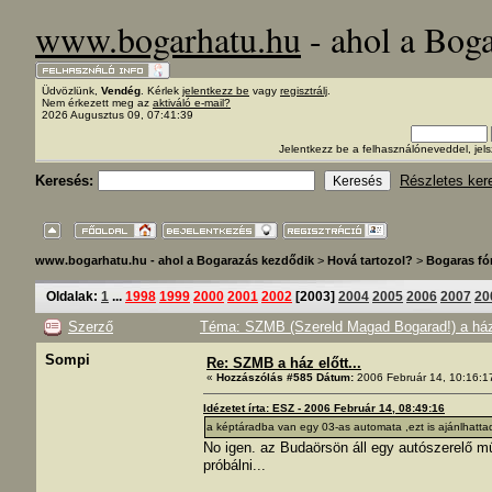
www.bogarhatu.hu
- ahol a Bog
Üdvözlünk,
Vendég
. Kérlek
jelentkezz be
vagy
regisztrálj
.
Nem érkezett meg az
aktiváló e-mail?
2026 Augusztus 09, 07:41:39
Jelentkezz be a felhasználóneveddel, j
Keresés:
Részletes ker
www.bogarhatu.hu - ahol a Bogarazás kezdődik
>
Hová tartozol?
>
Bogaras f
Oldalak:
1
...
1998
1999
2000
2001
2002
[
2003
]
2004
2005
2006
2007
20
Szerző
Téma: SZMB (Szereld Magad Bogarad!) a ház 
Sompi
Re: SZMB a ház előtt...
«
Hozzászólás #585 Dátum:
2006 Február 14, 10:16:1
Idézetet írta: ESZ - 2006 Február 14, 08:49:16
a képtáradba van egy 03-as automata ,ezt is ajánlhatt
No igen. az Budaörsön áll egy autószerelő műh
próbálni...