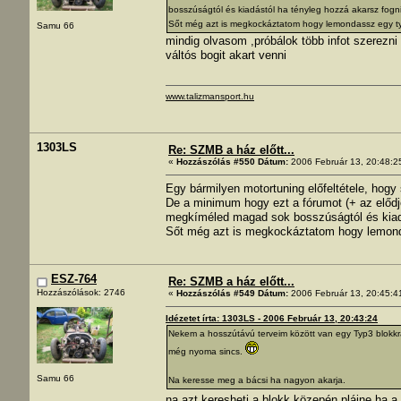
bosszúságtól és kiadástól ha tényleg hozzá akarsz fogni
Sőt még azt is megkockáztatom hogy lemondassz egy ty
Samu 66
mindig olvasom ,próbálok több infot szerezni
váltós bogit akart venni
www.talizmansport.hu
1303LS
Re: SZMB a ház előtt...
«
Hozzászólás #550 Dátum:
2006 Február 13, 20:48:2
Egy bármilyen motortuning előfeltétele, ho
De a minimum hogy ezt a fórumot (+ az előd
megkíméled magad sok bosszúságtól és kiadá
Sőt még azt is megkockáztatom hogy lemond
ESZ-764
Re: SZMB a ház előtt...
Hozzászólások: 2746
«
Hozzászólás #549 Dátum:
2006 Február 13, 20:45:4
Idézetet írta: 1303LS - 2006 Február 13, 20:43:24
Nekem a hosszútávú terveim között van egy Typ3 blokk
még nyoma sincs.
Samu 66
Na keresse meg a bácsi ha nagyon akarja.
na azt keresheti a blokk közepén,plájne ha a v