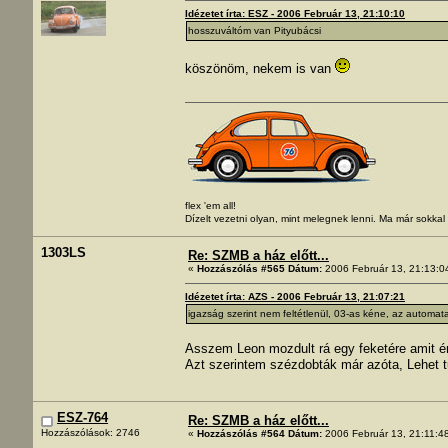
Idézetet írta: ESZ - 2006 Február 13, 21:10:10
hosszuváltóm van Pityubácsi
köszönöm, nekem is van
flex 'em all!
Dízelt vezetni olyan, mint melegnek lenni. Ma már sokka
1303LS
Re: SZMB a ház előtt...
«
Hozzászólás #565 Dátum:
2006 Február 13, 21:13:0
Idézetet írta: AZS - 2006 Február 13, 21:07:21
igazság szerint nem feltétlenül, 03-as kéne, az automata 
Asszem Leon mozdult rá egy feketére amit én
Azt szerintem szézdobták már azóta, Lehet t
ESZ-764
Re: SZMB a ház előtt...
Hozzászólások: 2746
«
Hozzászólás #564 Dátum:
2006 Február 13, 21:11:4