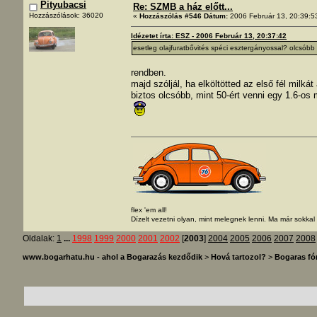
Pityubacsi
Re: SZMB a ház előtt...
Hozzászólások: 36020
«
Hozzászólás #546 Dátum:
2006 Február 13, 20:39:5
Idézetet írta: ESZ - 2006 Február 13, 20:37:42
esetleg olajfuratbővités spéci esztergányossal? olcsóbb
rendben.
majd szóljál, ha elköltötted az első fél milkát
biztos olcsóbb, mint 50-ért venni egy 1.6-o
flex 'em all!
Dízelt vezetni olyan, mint melegnek lenni. Ma már sokka
Oldalak:
1
...
1998
1999
2000
2001
2002
[
2003
]
2004
2005
2006
2007
2008
www.bogarhatu.hu - ahol a Bogarazás kezdődik
>
Hová tartozol?
>
Bogaras f