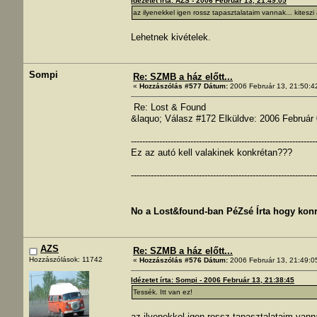
Idézetet írta: AZS - 2006 Február 13, 21:49:05
az ilyenekkel igen rossz tapasztalataim vannak... kiteszi
Lehetnek kivételek.
Sompi
Re: SZMB a ház előtt...
«
Hozzászólás #577 Dátum:
2006 Február 13, 21:50:4
Re: Lost & Found
&laquo; Válasz #172 Elküldve: 2006 Februá
-----------------------------------------------------------------
Ez az autó kell valakinek konkrétan???
-----------------------------------------------------------------
No a Lost&found-ban PéZsé Írta hogy konr
AZS
Re: SZMB a ház előtt...
Hozzászólások: 11742
«
Hozzászólás #576 Dátum:
2006 Február 13, 21:49:0
Idézetet írta: Sompi - 2006 Február 13, 21:38:45
Tessék. Itt van ez!
az ilyenekkel igen rossz tapasztalataim vanna