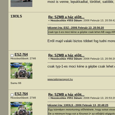
most is venne, lepukkadtat, töröttet, satöbbi,
1303LS
Re: SZMB a ház előtt...
«
Hozzászólás #553 Dátum:
2006 Február 13, 20:59:4
Idézetet írta: ESZ - 2006 Február 13, 20:56:20
csak typ-1-es moci kéne a gépbe csak lehet AB vagy AR 
Erről majd valaki biztos többet fog tudni mo
ESZ-764
Re: SZMB a ház előtt...
Hozzászólások: 2746
«
Hozzászólás #552 Dátum:
2006 Február 13, 20:56:2
csak typ-1-es moci kéne a gépbe csak lehet 
www.talizmansport.hu
Samu 66
ESZ-764
Re: SZMB a ház előtt...
Hozzászólások: 2746
«
Hozzászólás #551 Dátum:
2006 Február 13, 20:53:2
Idézetet írta: 1303LS - 2006 Február 13, 20:48:25
Egy bármilyen motortuning előfeltétele, hogy sokat ol
De a minimum hogy ezt a fórumot (+ az elődjét) végig