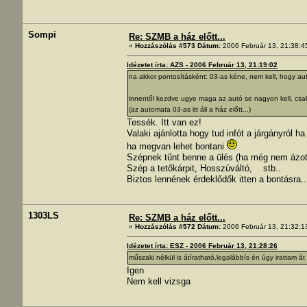
Sompi
Re: SZMB a ház előtt...
«
Hozzászólás #573 Dátum:
2006 Február 13, 21:38:4
Idézetet írta: AZS - 2006 Február 13, 21:19:02
na akkor pontosításként: 03-as kéne, nem kell, hogy aut
innentől kezdve ugye maga az autó se nagyon kell, csak
(az automata 03-as itt áll a ház előtt...)
Tessék. Itt van ez!
Valaki ajánlotta hogy tud infót a járgányról 
ha megvan lehet bontani
Szépnek tűnt benne a ülés (ha még nem ázot
Szép a tetőkárpit, Hosszúváltó, stb..
Biztos lennének érdeklődők itten a bontásra.
1303LS
Re: SZMB a ház előtt...
«
Hozzászólás #572 Dátum:
2006 Február 13, 21:32:1
Idézetet írta: ESZ - 2006 Február 13, 21:28:26
műszaki nélkül is átíratható,legalábbís én úgy irattam á
Igen
Nem kell vizsga