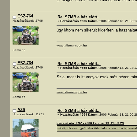
ESZ-764
Re: SZMB a ház előtt...
Hozzászólások: 2746
«
Hozzászólás #556 Dátum:
2006 Február 13, 21:03:1
úgy látom nem sikerült kideríteni a használta
www.talizmansport.hu
Samu 66
ESZ-764
Re: SZMB a ház előtt...
Hozzászólások: 2746
«
Hozzászólás #555 Dátum:
2006 Február 13, 21:02:1
Szia most is itt vagyok csak más néven mint
www.talizmansport.hu
Samu 66
AZS
Re: SZMB a ház előtt...
Hozzászólások: 11742
«
Hozzászólás #554 Dátum:
2006 Február 13, 21:00:2
Idézetet írta: ESZ - 2006 Február 13, 20:53:29
mindig olvasom ,próbálok több infot szerezni a tapaszta