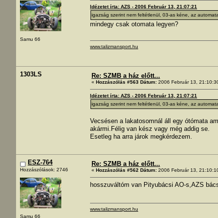
Idézetet írta: AZS - 2006 Február 13, 21:07:21
igazság szerint nem feltétlenül, 03-as kéne, az automata 
mindegy csak otomata legyen?
Samu 66
www.talizmansport.hu
1303LS
Re: SZMB a ház előtt...
«
Hozzászólás #563 Dátum:
2006 Február 13, 21:10:3
Idézetet írta: AZS - 2006 Február 13, 21:07:21
igazság szerint nem feltétlenül, 03-as kéne, az automata 
Vecsésen a lakatosomnál áll egy ótómata ami
akármi.Félig van kész vagy még addig se.
Esetleg ha arra járok megkérdezem.
ESZ-764
Re: SZMB a ház előtt...
Hozzászólások: 2746
«
Hozzászólás #562 Dátum:
2006 Február 13, 21:10:1
hosszuváltóm van Pityubácsi AO-s,AZS bácsi 
www.talizmansport.hu
Samu 66