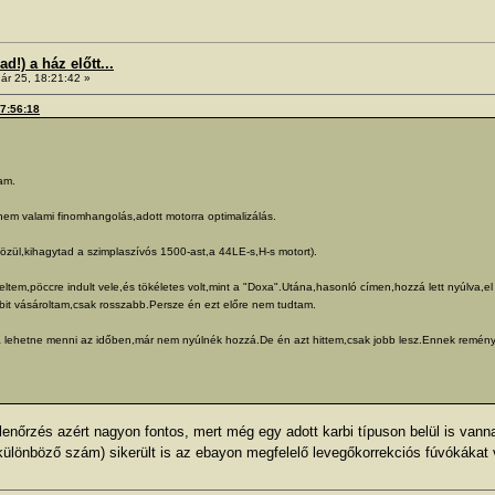
!) a ház előtt...
ár 25, 18:21:42 »
17:56:18
am.
nem valami finomhangolás,adott motorra optimalizálás.
zül,kihagytad a szimplaszívós 1500-ast,a 44LE-s,H-s motort).
eltem,pöccre indult vele,és tökéletes volt,mint a "Doxa".Utána,hasonló címen,hozzá lett nyúlva,el l
rbit vásároltam,csak rosszabb.Persze én ezt előre nem tudtam.
sza lehetne menni az időben,már nem nyúlnék hozzá.De én azt hittem,csak jobb lesz.Ennek remén
lenőrzés azért nagyon fontos, mert még egy adott karbi típuson belül is vanna
3 különböző szám) sikerült is az ebayon megfelelő levegőkorrekciós fúvókák