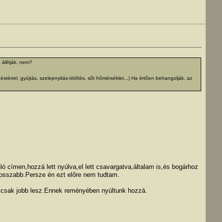
 állítják, nem?
térrel, gyújtás, szelepnyitás-öblítés, sőt hőmérséklet...) Ha értően behangolják, az
ló címen,hozzá lett nyúlva,el lett csavargatva,általam is,és bogárhoz
 rosszabb.Persze én ezt előre nem tudtam.
m,csak jobb lesz.Ennek reményében nyúltunk hozzá.