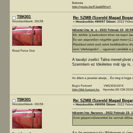
Babetta
http://youtu.be/PJasikRH-eY
TBK001
Re: SZMB (Szereld Magad Bogarad
Hozzászólások: 29156
«
Hozzászólás #80057 Dátum:
2022 Febru
Idézetet írta: te_o - 2022 Február 23, 20:5
Kb. kétféle új karburátort lehet ma kapni ú
És van alapvetően négyféle gyári motor (1,2 
Ráadásul adott autó adott beállításához lét
nem "eltekergetés"... ugyanazt csinálták a 
Road Force One
A tavalyi zselici Talira menet-jövet
Szerintem ez tökéletes mát így is,
Az állam a javadat akarja... És meg is fogja s
Bug's Forever! VW1303/1974
http://tbk.hupont.hu
Hyundai i30 CW 2015
TBK001
Re: SZMB (Szereld Magad Bogarad
Hozzászólások: 29156
«
Hozzászólás #80056 Dátum:
2022 Febru
Idézetet írta: Narancs - 2022 Február 23, 
Azok géppel,műszerekkel be vannak állítva,
Az én progresszív Weberem is úgy ér