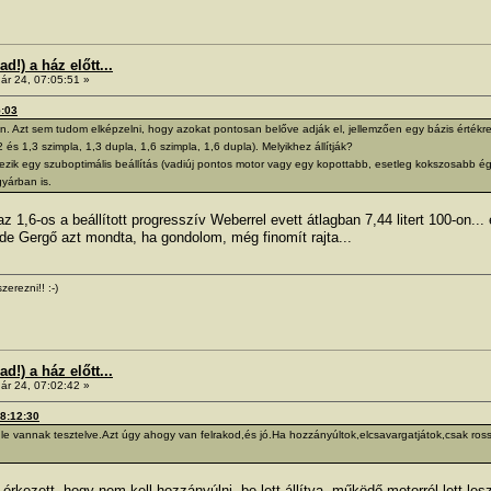
!) a ház előtt...
ár 24, 07:05:51 »
5:03
jan. Azt sem tudom elképzelni, hogy azokat pontosan belőve adják el, jellemzően egy bázis értékre
és 1,3 szimpla, 1,3 dupla, 1,6 szimpla, 1,6 dupla). Melyikhez állítják?
ezik egy szuboptimális beállítás (vadiúj pontos motor vagy egy kopottabb, esetleg kokszosabb égés
gyárban is.
 az 1,6-os a beállított progresszív Weberrel evett átlagban 7,44 litert 100-on..
 de Gergő azt mondta, ha gondolom, még finomít rajta...
zerezni!! :-)
!) a ház előtt...
ár 24, 07:02:42 »
18:12:30
le vannak tesztelve.Azt úgy ahogy van felrakod,és jó.Ha hozzányúltok,elcsavargatjátok,csak ros
kezett, hogy nem kell hozzányúlni, be lett állítva, működő motorról lett les