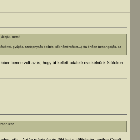
 állítják, nem?
térrel, gyújtás, szelepnyitás-öblítés, sőt hőmérséklet...) Ha értően behangolják, az
. ebben benne volt az is, hogy át kellett odafelé evickélnünk Siófokon...
szabb lesz.
zedve, stb... Aztán mégis ég és föld lett a különbség, amikor Gergő