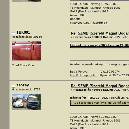
1200 EXPORT Norvég 1965.02.02.
T3 Hochdach Münnich Rhodos 1981
Golf2 (Fire & Ice belső) 1989
Astra f 1996
Babetta
http://youtu.be/PJasikRH-eY
TBK001
Re: SZMB (Szereld Magad Bogarad
Hozzászólások: 29156
«
Hozzászólás #80059 Dátum:
2022 Febru
Idézetet írta: zsozsy - 2022 Február 24, 0
Az állam a javadat akarja... És meg is fogja s
Road Force One
Bug's Forever! VW1303/1974
http://tbk.hupont.hu
Hyundai i30 CW 2015
zsozsy
Re: SZMB (Szereld Magad Bogarad
Hozzászólások: 3717
«
Hozzászólás #80058 Dátum:
2022 Febru
Idézetet írta: TBK001 - 2022 Február 24, 0
...... ez tökéletes már így is, de Gergő azt
1200 EXPORT Norvég 1965.02.02.
T3 Hochdach Münnich Rhodos 1981
Golf2 (Fire & Ice belső) 1989
Astra f 1996