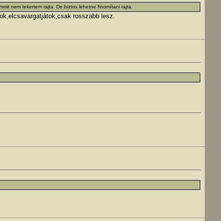
it nem tekertem rajta. De biztos lehetne finomítani rajta.
ok,elcsavargatjátok,csak rosszabb lesz.