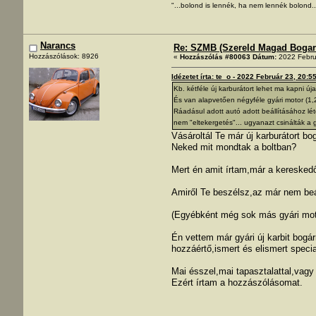
"...bolond is lennék, ha nem lennék bolond..
Narancs
Re: SZMB (Szereld Magad Bogarad
Hozzászólások: 8926
«
Hozzászólás #80063 Dátum:
2022 Febru
Idézetet írta: te_o - 2022 Február 23, 20:5
Kb. kétféle új karburátort lehet ma kapni ú
És van alapvetően négyféle gyári motor (1,2 
Ráadásul adott autó adott beállításához lét
nem "eltekergetés"... ugyanazt csinálták a 
Vásároltál Te már új karburátort bo
Neked mit mondtak a boltban?
Mert én amit írtam,már a kereskedő
Amiről Te beszélsz,az már nem beá
(Egyébként még sok más gyári moto
Én vettem már gyári új karbit bogár
hozzáértő,ismert és elismert speci
Mai ésszel,mai tapasztalattal,vag
Ezért írtam a hozzászólásomat.