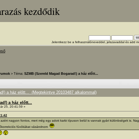
arazás kezdődik
Jelentkezz be a felhasználóneveddel, jelszavaddal és add
eső
órumok
> Téma:
SZMB (Szereld Magad Bogarad!) a ház előtt...
) a ház előtt... (Megtekintve 20103487 alkalommal)
!) a ház előtt...
ár 25, 20:41:59 »
21:42
azért nagyon fontos, mert még egy adott karbi típuson belül is vannak gyári különbségek is. Nagy
egőkorrekciós fúvókákat vásárolnom