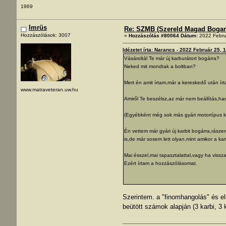
1969
Imrüs
Re: SZMB (Szereld Magad Bogarad
Hozzászólások: 3007
«
Hozzászólás #80064 Dátum:
2022 Febru
Idézetet írta: Narancs - 2022 Február 25, 
Vásároltál Te már új karburátort bogárra?
Neked mit mondtak a boltban?
Mert én amit írtam,már a kereskedő után írt
www.matraveteran.uw.hu
Amiről Te beszélsz,az már nem beállítás,ha
(Egyébként még sok más gyári motortípus kö
Én vettem már gyári új karbit bogárra,rászer
is,de már sosem lett olyan,mint amikor a ka
Mai ésszel,mai tapasztalattal,vagy ha vis
Ezért írtam a hozzászólásomat.
Szerintem. a "finomhangolás" és el
beütött számok alapján (3 karbi, 