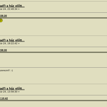
!) a ház előtt...
ár 24, 22:48:34 »
3:58:30
!) a ház előtt...
ár 24, 19:22:42 »
3:58:30
zerezni!! :-)
!) a ház előtt...
ár 24, 13:58:30 »
2:10:42