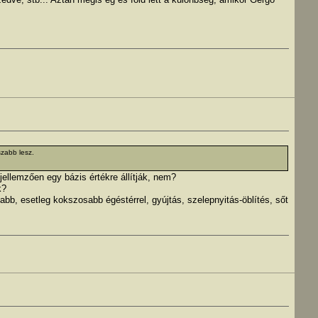
szabb lesz.
jellemzően egy bázis értékre állítják, nem?
k?
abb, esetleg kokszosabb égéstérrel, gyújtás, szelepnyitás-öblítés, sőt