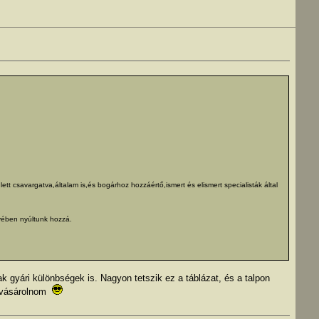
ett csavargatva,általam is,és bogárhoz hozzáértő,ismert és elismert specialisták által
yében nyúltunk hozzá.
k gyári különbségek is. Nagyon tetszik ez a táblázat, és a talpon
at vásárolnom