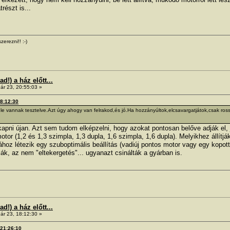
trészt is...
zerezni!! :-)
!) a ház előtt...
ár 23, 20:55:03 »
18:12:30
le vannak tesztelve.Azt úgy ahogy van felrakod,és jó.Ha hozzányúltok,elcsavargatjátok,csak ros
 kapni újan. Azt sem tudom elképzelni, hogy azokat pontosan belőve adják el, 
tor (1,2 és 1,3 szimpla, 1,3 dupla, 1,6 szimpla, 1,6 dupla). Melyikhez állítjá
ához létezik egy szuboptimális beállítás (vadiúj pontos motor vagy egy kopott
ák, az nem "eltekergetés"... ugyanazt csinálták a gyárban is.
!) a ház előtt...
ár 23, 18:12:30 »
 21:26:10