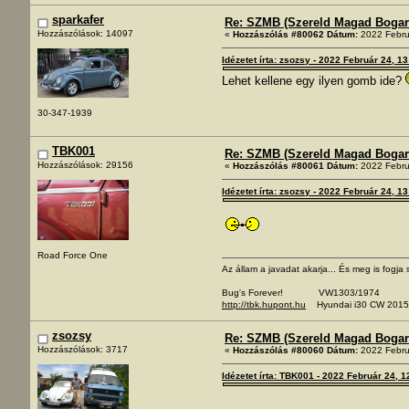
sparkafer
Re: SZMB (Szereld Magad Bogarad
Hozzászólások: 14097
«
Hozzászólás #80062 Dátum:
2022 Febru
Idézetet írta: zsozsy - 2022 Február 24, 1
Lehet kellene egy ilyen gomb ide?
30-347-1939
TBK001
Re: SZMB (Szereld Magad Bogarad
Hozzászólások: 29156
«
Hozzászólás #80061 Dátum:
2022 Febru
Idézetet írta: zsozsy - 2022 Február 24, 1
Road Force One
Az állam a javadat akarja... És meg is fogja s
Bug's Forever! VW1303/1974
http://tbk.hupont.hu
Hyundai i30 CW 2015
zsozsy
Re: SZMB (Szereld Magad Bogarad
Hozzászólások: 3717
«
Hozzászólás #80060 Dátum:
2022 Febru
Idézetet írta: TBK001 - 2022 Február 24, 1