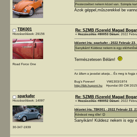
Pesterzsébet nekem közel van. Szimpla karbi
Azok géppel,műszerekkel be vannak 
TBK001
Re: SZMB (Szereld Magad Bogarad
Hozzászólások: 29156
«
Hozzászólás #80053 Dátum:
2022 Febru
Idézetet írta: sparkafer - 2022 Február 23,
Sanyikám! Küldesz nekem is egy elérhetős
Természetesen Bélám!
Road Force One
Az állam a javadat akarja... És meg is fogja s
Bug's Forever! VW1303/1974
http://tbk.hupont.hu
Hyundai i30 CW 2015
sparkafer
Re: SZMB (Szereld Magad Bogarad
Hozzászólások: 14097
«
Hozzászólás #80052 Dátum:
2022 Febru
Idézetet írta: TBK001 - 2022 Február 22, 2
Kérdezd meg tőle! 😉
Sanyikám! Küldesz nekem is egy e
30-347-1939