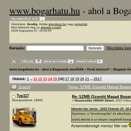
www.bogarhatu.hu
- ahol a Bog
Üdvözlünk,
Vendég
. Kérlek
jelentkezz be
vagy
regisztrálj
.
Nem érkezett meg az
aktiváló e-mail?
2026 Augusztus 07, 15:04:55
Keresés:
Részletes ker
www.bogarhatu.hu - ahol a Bogarazás kezdődik
>
Hová tartozol?
>
Bogaras f
Oldalak:
1
...
11
12
13
14
15
[
16
]
17
18
19
20
21
...
2017
Szerző
Téma: SZMB (Szereld Magad Bogarad!
Typ117
Re: SZMB (Szereld Magad Bogarad
Hozzászólások: 18560
«
Hozzászólás #80065 Dátum:
2022 Febru
Idézetet írta: Imrüs - 2022 Február 25, 18:
Szerintem. a "finomhangolás" és ellenőrzés 
szám) sikerült is az ebayon megfelelő lev
Aztamindenségit mennyi féle van