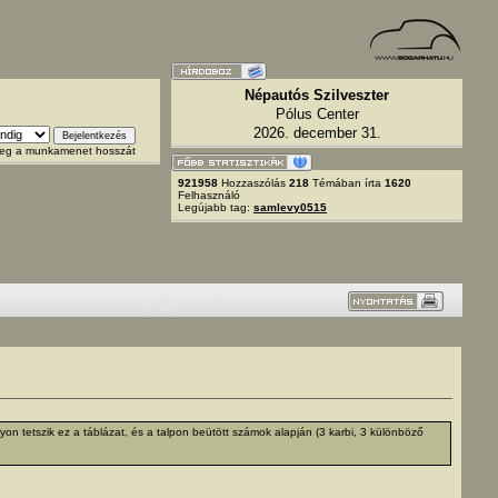
Népautós Szilveszter
Pólus Center
2026. december 31.
 meg a munkamenet hosszát
921958
Hozzaszólás
218
Témában írta
1620
Felhasználó
Legújabb tag:
samlevy0515
on tetszik ez a táblázat, és a talpon beütött számok alapján (3 karbi, 3 különböző