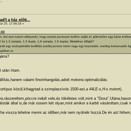
."
!) a ház előtt...
ár 25, 17:56:18 »
5:03
jan. Azt sem tudom elképzelni, hogy azokat pontosan belőve adják el, jellemzően egy bázis értékre
és 1,3 szimpla, 1,3 dupla, 1,6 szimpla, 1,6 dupla). Melyikhez állítják?
ezik egy szuboptimális beállítás (vadiúj pontos motor vagy egy kopottabb, esetleg kokszosabb égés
gyárban is.
gárra?
 után írtam.
llítás,hanem valami finomhangolás,adott motorra optimalizálás.
rtípus közül,kihagytad a szimplaszívós 1500-ast,a 44LE-s,H-s motort).
ra,rászereltem,pöccre indult vele,és tökéletes volt,mint a "Doxa".Utána,hason
alisták által is,de már sosem lett olyan,mint amikor a karbit vásároltam,csak
y ha vissza lehetne menni az időben,már nem nyúlnék hozzá.De én azt hitte