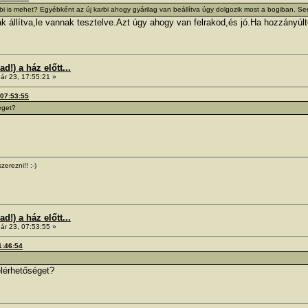
 is mehet? Egyébként az új karbi ahogy gyárilag van beállítva úgy dolgozik most a bogiban. Semm
állítva,le vannak tesztelve.Azt úgy ahogy van felrakod,és jó.Ha hozzányúlt
!) a ház előtt...
ár 23, 17:55:21 »
 07:53:55
éget?
zerezni!! :-)
!) a ház előtt...
ár 23, 07:53:55 »
1:46:54
lérhetőséget?