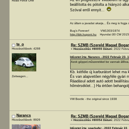
Road Force One
beállította és pótolta a hiányzó alka
Szóval erről ennyit...
Az állam a javadat akarja... És meg is fogja s
Bug's Forever! VW1303/1974
http://tbk.hupont.hu
Hyundai i30 CW 2015
te_o
Re: SZMB (Szereld Magad Bogarad
Hozzászólások: 4268
«
Hozzászólás #80055 Dátum:
2022 Febru
Idézetet írta: Narancs - 2022 Február 23, 
Azok géppel,műszerekkel be vannak állítva,
Kb. kétféle új karburátort lehet ma
És van alapvetően négyféle gyári mo
Zeitwagen...
Ráadásul adott autó adott beállítás
hőmérséklet...) Ha értően behangolj
VW Beetle - the original since 1938
Narancs
Re: SZMB (Szereld Magad Bogarad
Hozzászólások: 8926
«
Hozzászólás #80054 Dátum:
2022 Febru
Idézetet írta: sparkafer - 2022 Február 22,