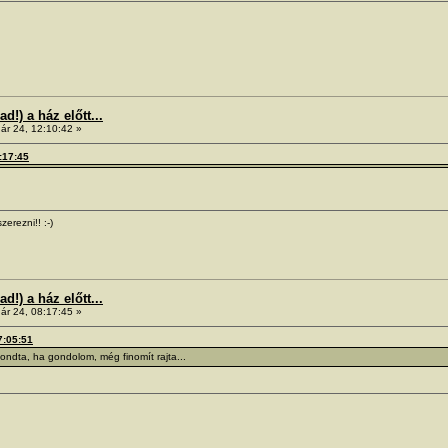
!) a ház előtt...
ár 24, 12:10:42 »
8:17:45
zerezni!! :-)
!) a ház előtt...
ár 24, 08:17:45 »
7:05:51
 mondta, ha gondolom, még finomít rajta...