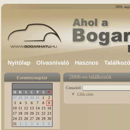
2026. aug
Nyitólap
Olvasnivaló
Hasznos
Találkoz
2006-os találkozók
Eseménynaptár
Címszűrő
H
K
S
C
P
S
V
#
Cikk címe
27
28
29
30
31
1
2
3
4
5
6
7
8
9
10
11
12
13
14
15
16
17
18
19
20
21
22
23
24
25
26
27
28
29
30
31
1
2
3
4
5
6