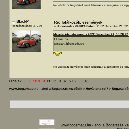
Ne vitatkozz hülyékkel, mert lehúznak a szintjükre és legy
BlackP
Re: Találkozók, események
Hozzászólások: 27229
«
Hozzászólás #43824 Dátum:
2022 December 21, 22:
Idézetet írta: stonemen - 2022 December 21, 19:28:22
Elírtam. :-)
Mindjárt átírom pólusra.
Ne vitatkozz hülyékkel, mert lehúznak a szintjükre és legy
Oldalak:
1
...
6
7
8
9
10
[
11
]
12
13
14
15
16
...
1107
www.bogarhatu.hu - ahol a Bogarazás kezdődik
>
Hová tartozol?
>
Bogaras f
www.bogarhatu.hu - ahol a Bogarazás k
Magyar f