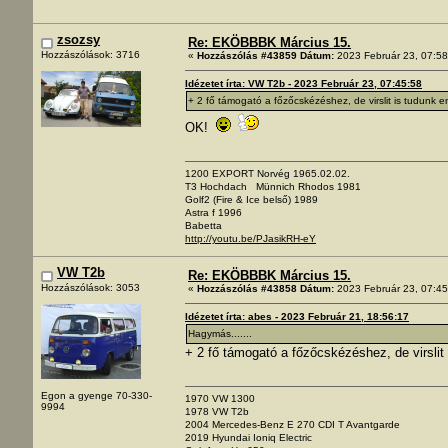
zsozsy
Re: EKÖBBBK Március 15.
Hozzászólások: 3716
«
Hozzászólás #43859 Dátum:
2023 Február 23, 07:58
Idézetet írta: VW T2b - 2023 Február 23, 07:45:58
+ 2 fő támogató a főzőcskézéshez, de virslit is tudunk 
OK!
1200 EXPORT Norvég 1965.02.02.
T3 Hochdach Münnich Rhodos 1981
Golf2 (Fire & Ice belső) 1989
Astra f 1996
Babetta
http://youtu.be/PJasikRH-eY
VW T2b
Re: EKÖBBBK Március 15.
Hozzászólások: 3053
«
Hozzászólás #43858 Dátum:
2023 Február 23, 07:45
Idézetet írta: abes - 2023 Február 21, 18:56:17
Hagymás.......
+ 2 fő támogató a főzőcskézéshez, de virslit
Egon a gyenge 70-330-
1970 VW 1300
9994
1978 VW T2b
2004 Mercedes-Benz E 270 CDI T Avantgarde
2019 Hyundai Ioniq Electric