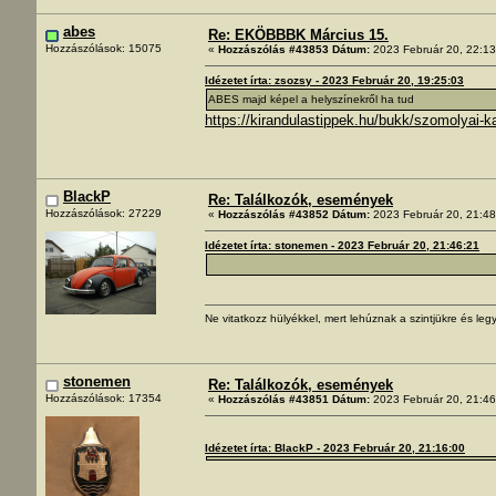
abes
Re: EKÖBBBK Március 15.
Hozzászólások: 15075
«
Hozzászólás #43853 Dátum:
2023 Február 20, 22:13
Idézetet írta: zsozsy - 2023 Február 20, 19:25:03
ABES majd képel a helyszínekről ha tud
https://kirandulastippek.hu/bukk/szomolyai-
BlackP
Re: Találkozók, események
Hozzászólások: 27229
«
Hozzászólás #43852 Dátum:
2023 Február 20, 21:48
Idézetet írta: stonemen - 2023 Február 20, 21:46:21
Ne vitatkozz hülyékkel, mert lehúznak a szintjükre és legy
stonemen
Re: Találkozók, események
Hozzászólások: 17354
«
Hozzászólás #43851 Dátum:
2023 Február 20, 21:46
Idézetet írta: BlackP - 2023 Február 20, 21:16:00