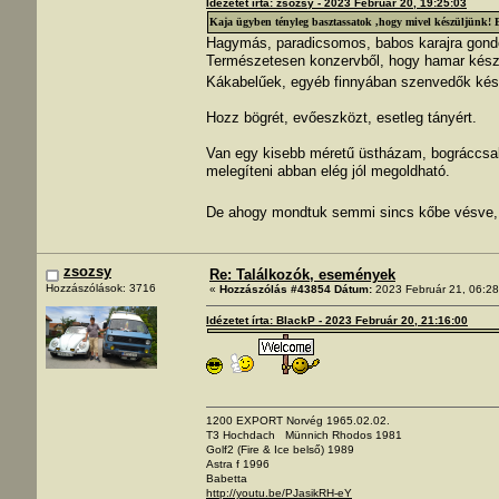
Idézetet írta: zsozsy - 2023 Február 20, 19:25:03
Kaja ügyben tényleg basztassatok ,hogy mivel készüljünk! Bog
Hagymás, paradicsomos, babos karajra gondol
Természetesen konzervből, hogy hamar kész
Kákabelűek, egyéb finnyában szenvedők ké
Hozz bögrét, evőeszközt, esetleg tányért.
Van egy kisebb méretű üstházam, bográccsal 
melegíteni abban elég jól megoldható.
De ahogy mondtuk semmi sincs kőbe vésve,
zsozsy
Re: Találkozók, események
Hozzászólások: 3716
«
Hozzászólás #43854 Dátum:
2023 Február 21, 06:28
Idézetet írta: BlackP - 2023 Február 20, 21:16:00
1200 EXPORT Norvég 1965.02.02.
T3 Hochdach Münnich Rhodos 1981
Golf2 (Fire & Ice belső) 1989
Astra f 1996
Babetta
http://youtu.be/PJasikRH-eY