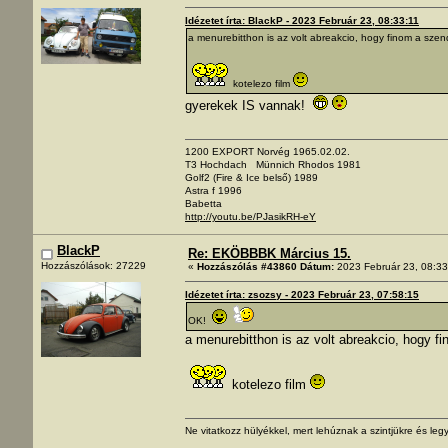
Idézetet írta: BlackP - 2023 Február 23, 08:33:11
a menurebitthon is az volt abreakcio, hogy finom a szendv
kotelezo film
gyerekek IS vannak!
1200 EXPORT Norvég 1965.02.02.
T3 Hochdach Münnich Rhodos 1981
Golf2 (Fire & Ice belső) 1989
Astra f 1996
Babetta
http://youtu.be/PJasikRH-eY
BlackP
Re: EKÖBBBK Március 15.
Hozzászólások: 27229
«
Hozzászólás #43860 Dátum:
2023 Február 23, 08:33
Idézetet írta: zsozsy - 2023 Február 23, 07:58:15
OK!
a menurebitthon is az volt abreakcio, hogy fi
kotelezo film
Ne vitatkozz hülyékkel, mert lehúznak a szintjükre és legy