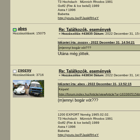
T3 Hochdach Münnich Rhodos 1981
Golf2 (Fire & Ice belső) 1989
Astra f 1996
Babetta
http://youtu.be/PJasikRH-eY
abes
Re: Találkozók, események
Hozzászólások: 15075
«
Hozzászólás #43835 Dátum:
2022 December 31, 15:
Idézetet írta: zsozsy - 2022 December 31, 14:54:21
(m)ennyi bogár vót???
Utána még jöttek.
zsozsy
Re: Találkozók, események
Hozzászólások: 3716
«
Hozzászólás #43834 Dátum:
2022 December 31, 14:
Idézetet írta: abes - 2022 December 31, 13:52:15
Képek!
http://forum.index.hu/Article/viewArticle?a=163360515
(m)ennyi bogár vót???
1200 EXPORT Norvég 1965.02.02.
T3 Hochdach Münnich Rhodos 1981
Golf2 (Fire & Ice belső) 1989
Astra f 1996
Babetta
http://youtu.be/PJasikRH-eY