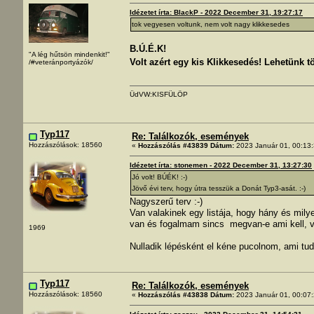
Idézetet írta: BlackP - 2022 December 31, 19:27:17
tok vegyesen voltunk, nem volt nagy klikkesedes
B.Ú.É.K!
"A lég hűtsön mindenkit!"
Volt azért egy kis Klikkesedés! Lehetünk t
/#veteránportyázók/
ÜdVW:KISFÜLÖP
Typ117
Re: Találkozók, események
Hozzászólások: 18560
«
Hozzászólás #43839 Dátum:
2023 Január 01, 00:13:
Idézetet írta: stonemen - 2022 December 31, 13:27:30
Jó volt! BÚÉK! :-)
Jövő évi terv, hogy útra tesszük a Donát Typ3-asát. :-)
Nagyszerű terv :-)
Van valakinek egy listája, hogy hány és mi
van és fogalmam sincs megvan-e ami kell, 
1969
Nulladik lépésként el kéne pucolnom, ami tud
Typ117
Re: Találkozók, események
Hozzászólások: 18560
«
Hozzászólás #43838 Dátum:
2023 Január 01, 00:07: