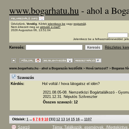
www.bogarhatu.hu
- ahol a Bog
Üdvözlünk,
Vendég
. Kérlek
jelentkezz be
vagy
regisztrálj
.
Nem érkezett meg az
aktiváló e-mail?
2026 Augusztus 06, 13:51:04
Jelentkezz be a felhasználóneveddel, j
Keresés:
Részletes ker
www.bogarhatu.hu - ahol a Bogarazás kezdődik
>
Hová tartozol?
>
Bogaras f
Szavazás
Kérdés:
Hol voltál / hova látogatsz el idén?
2021.08.05-08. Nemzetközi Bogártalálkozó - Gyom
2021.12.31. Néputós Szilveszter
Összes szavazó: 12
Oldalak:
1
...
6
7
8
9
10
[
11
]
12
13
14
15
16
...
1107
Szerző
Téma: Találkozók, események (Megtekintve 