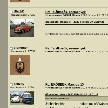
BlackP
Re: Találkozók, események
Hozzászólások: 27229
«
Hozzászólás #43850 Dátum:
2023 Február 20, 21:16
Idézetet írta: stonemen - 2023 Február 20, 20:10:25
Ne vitatkozz hülyékkel, mert lehúznak a szintjükre és legy
stonemen
Re: Találkozók, események
Hozzászólások: 17354
«
Hozzászólás #43849 Dátum:
2023 Február 20, 20:10
zsozsy
Re: EKÖBBBK Március 15.
Hozzászólások: 3716
«
Hozzászólás #43848 Dátum:
2023 Február 20, 19:25
Idézetet írta: abes - 2023 Február 20, 11:01:17
mivan?Mivan?MIVAN!!
Uhhhhhhhhhhh............. ,akkor közkíVWána