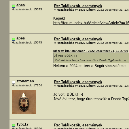
abes
Re: Találkozók, események
Hozzászólások: 15075
«
Hozzászólás #43833 Dátum:
2022 December 31, 13:
Képek!
http://forum.index.hu/Article/viewArticle?a
abes
Re: Találkozók, események
Hozzászólások: 15075
«
Hozzászólás #43832 Dátum:
2022 December 31, 13:
Idézetet írta: stonemen - 2022 December 31, 13:27:30
Jó volt! BÚÉK! :-)
Jövő évi terv, hogy útra tesszük a Donát Typ3-asát. :-)
Nekem a 2024-es terv a Bogár visszatétele...
stonemen
Re: Találkozók, események
Hozzászólások: 17354
«
Hozzászólás #43831 Dátum:
2022 December 31, 13:
Jó volt! BÚÉK! :-)
Jövő évi terv, hogy útra tesszük a Donát Typ3
Typ117
Re: Találkozók, események
Hozzászólások: 18560
«
Hozzászólás #43830 Dátum:
2022 December 31, 13: