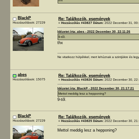
thx
BlackP
Re: Találkozók, események
Hozzászólások: 27229
«
Hozzászólás #43827 Dátum:
2022 December 31, 00:
Idézetet írta: abes - 2022 December 30, 22:11:26
9-től.
thx
Ne vitatkozz hülyékkel, mert lehúznak a szintjükre és legy
abes
Re: Találkozók, események
Hozzászólások: 15075
«
Hozzászólás #43826 Dátum:
2022 December 30, 22:
Idézetet írta: BlackP - 2022 December 30, 21:17:21
Mettol meddig lesz a hepponing?
9-től.
BlackP
Re: Találkozók, események
Hozzászólások: 27229
«
Hozzászólás #43825 Dátum:
2022 December 30, 21:
Mettol meddig lesz a hepponing?