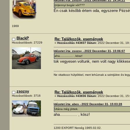
Idézetet írta: zsozsy - 2022 December 31, 14:54:21
(m)ennyi bogár vót???
Én csak később értem oda, egyszerre Pézsév
1969
BlackP
Re: Találkozók, események
Hozzászólások: 27229
«
Hozzászólás #43837 Dátum:
2022 December 31, 19:
Idézetet írta: zsozsy - 2022 December 31, 15:06:07
aha............... , kösz!
tok vegyesen voltunk, nem volt nagy klikkes
Ne vitatkozz hülyékkel, mert lehúznak a szintjükre és legy
zsozsy
Re: Találkozók, események
Hozzászólások: 3716
«
Hozzászólás #43836 Dátum:
2022 December 31, 15:
Idézetet írta: abes - 2022 December 31, 15:03:28
Utána még jöttek.
aha............... , kösz!
1200 EXPORT Norvég 1965.02.02.