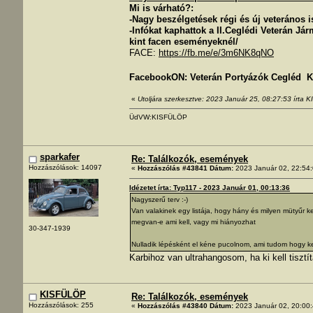
Mi is várható?:
-Nagy beszélgetések régi és új veterános 
-Infókat kaphattok a II.Ceglédi Veterán J
kint facen eseményeknél/
FACE:
https://fb.me/e/3m6NK8qNO
FacebookON: Veterán Portyázók Cegléd Ke
«
Utoljára szerkesztve: 2023 Január 25, 08:27:53 írta
ÜdVW:KISFÜLÖP
sparkafer
Re: Találkozók, események
Hozzászólások: 14097
«
Hozzászólás #43841 Dátum:
2023 Január 02, 22:54:
Idézetet írta: Typ117 - 2023 Január 01, 00:13:36
Nagyszerű terv :-)
Van valakinek egy listája, hogy hány és milyen mütyű
megvan-e ami kell, vagy mi hiányozhat
30-347-1939
Nulladik lépésként el kéne pucolnom, ami tudom hogy ke
Karbihoz van ultrahangosom, ha ki kell tisztít
KISFÜLÖP
Re: Találkozók, események
Hozzászólások: 255
«
Hozzászólás #43840 Dátum:
2023 Január 02, 20:00: