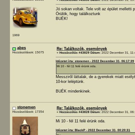
Jó sokan voltak. Tele volt az épület melletti p
Örülök, hogy találkoztunk
BUÉK!
1969
abes
Re: Találkozók, események
Hozzászólások: 15075
«
Hozzászólás #43829 Dátum:
2022 December 31, 11:
Idézetet írta: stonemen - 2022 December 31, 06:17:39
Mi 10 - fél 11 felé érünk oda.
Messziről láttalak, de a gyerekek miatt esély
10-kor leléptünk.
BUÉK mindenkinek.
stonemen
Re: Találkozók, események
Hozzászólások: 17354
«
Hozzászólás #43828 Dátum:
2022 December 31, 06:
Mi 10 - fél 11 felé érünk oda.
Idézetet írta: BlackP - 2022 December 31, 00:20:31