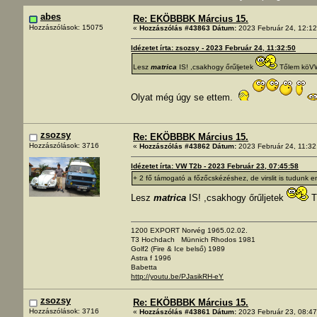
abes
Re: EKÖBBBK Március 15.
Hozzászólások: 15075
«
Hozzászólás #43863 Dátum:
2023 Február 24, 12:12
Idézetet írta: zsozsy - 2023 Február 24, 11:32:50
Lesz
matrica
IS! ,csakhogy őrűljetek
Tőlem köVW
Olyat még úgy se ettem.
zsozsy
Re: EKÖBBBK Március 15.
Hozzászólások: 3716
«
Hozzászólás #43862 Dátum:
2023 Február 24, 11:32
Idézetet írta: VW T2b - 2023 Február 23, 07:45:58
+ 2 fő támogató a főzőcskézéshez, de virslit is tudunk 
Lesz
matrica
IS! ,csakhogy őrűljetek
T
1200 EXPORT Norvég 1965.02.02.
T3 Hochdach Münnich Rhodos 1981
Golf2 (Fire & Ice belső) 1989
Astra f 1996
Babetta
http://youtu.be/PJasikRH-eY
zsozsy
Re: EKÖBBBK Március 15.
Hozzászólások: 3716
«
Hozzászólás #43861 Dátum:
2023 Február 23, 08:47