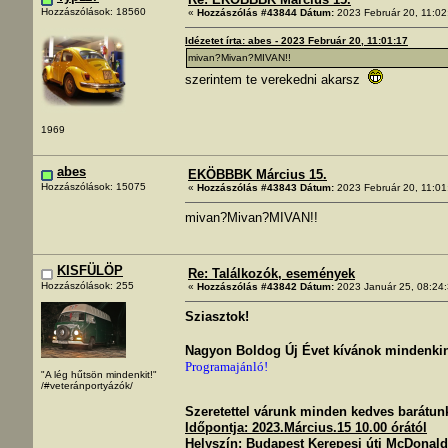
Hozzászólások: 18560
«
Hozzászólás #43844 Dátum:
2023 Február 20, 11:02
Idézetet írta: abes - 2023 Február 20, 11:01:17
mivan?Mivan?MIVAN!!
szerintem te verekedni akarsz
1969
abes
EKÖBBBK Március 15.
Hozzászólások: 15075
«
Hozzászólás #43843 Dátum:
2023 Február 20, 11:01
mivan?Mivan?MIVAN!!
KISFÜLÖP
Re: Találkozók, események
Hozzászólások: 255
«
Hozzászólás #43842 Dátum:
2023 Január 25, 08:24:
Sziasztok!
Nagyon Boldog Új Évet kívánok mindenki
Programajánló!
"A lég hűtsön mindenkit!"
/#veteránportyázók/
Szeretettel várunk minden kedves barátun
Időpontja: 2023.Március.15 10.00 órától
Helyszín: Budapest Kerepesi úti McDonalds