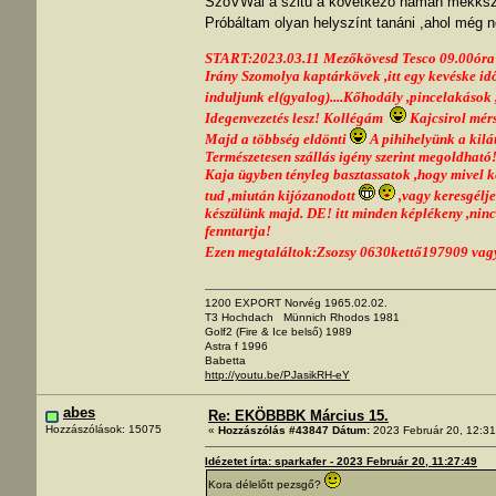
SzóVWal a szitu a következő hamán mekksz
Próbáltam olyan helyszínt tanáni ,ahol még
START:2023.03.11 Mezőkövesd Tesco 09.00óra
Irány Szomolya kaptárkövek ,itt egy kevéske idő
induljunk el(gyalog)....Kőhodály ,pincelakások
Idegenvezetés lesz! Kollégám
Kajcsirol mér
Majd a többség eldönti
A pihihelyünk a kilát
Természetesen szállás igény szerint megoldható!
Kaja ügyben tényleg basztassatok ,hogy mivel ké
tud ,miután kijózanodott
,vagy keresgélj
készülünk majd. DE! itt minden képlékeny ,nin
fenntartja!
Ezen megtaláltok:Zsozsy 0630kettő197909 vagy í
1200 EXPORT Norvég 1965.02.02.
T3 Hochdach Münnich Rhodos 1981
Golf2 (Fire & Ice belső) 1989
Astra f 1996
Babetta
http://youtu.be/PJasikRH-eY
abes
Re: EKÖBBBK Március 15.
Hozzászólások: 15075
«
Hozzászólás #43847 Dátum:
2023 Február 20, 12:31
Idézetet írta: sparkafer - 2023 Február 20, 11:27:49
Kora délelőtt pezsgő?