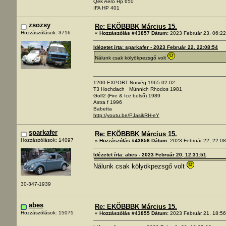
Qek Aero Hp 650
IFA HP 401
zsozsy
Re: EKÖBBBK Március 15.
Hozzászólások: 3716
«
Hozzászólás #43857 Dátum:
2023 Február 23, 06:22
Idézetet írta: sparkafer - 2023 Február 22, 22:08:54
Nálunk csak kölyökpezsgő volt
1200 EXPORT Norvég 1965.02.02.
T3 Hochdach Münnich Rhodos 1981
Golf2 (Fire & Ice belső) 1989
Astra f 1996
Babetta
http://youtu.be/PJasikRH-eY
sparkafer
Re: EKÖBBBK Március 15.
Hozzászólások: 14097
«
Hozzászólás #43856 Dátum:
2023 Február 22, 22:08
Idézetet írta: abes - 2023 Február 20, 12:31:51
Nálunk csak kölyökpezsgő volt
30-347-1939
abes
Re: EKÖBBBK Március 15.
Hozzászólások: 15075
«
Hozzászólás #43855 Dátum:
2023 Február 21, 18:56