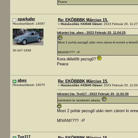
Peace
sparkafer
Re: EKÖBBBK Március 15.
Hozzászólások: 14097
«
Hozzászólás #43846 Dátum:
2023 Február 20, 11:27
Idézetet írta: abes - 2023 Február 20, 11:04:25
Most 2 pohár pezsgő után nem zárom ki ennek a lehet
30-347-1939
MIVAN!!??? :-P
Kora délelőtt pezsgő?
Peace
abes
Re: EKÖBBBK Március 15.
Hozzászólások: 15075
«
Hozzászólás #43845 Dátum:
2023 Február 20, 11:04
Idézetet írta: Typ117 - 2023 Február 20, 11:02:30
szerintem te verekedni akarsz
Most 2 pohár pezsgő után nem zárom ki enn
MIVAN!!??? :-P
Typ117
Re: EKÖBBBK Március 15.