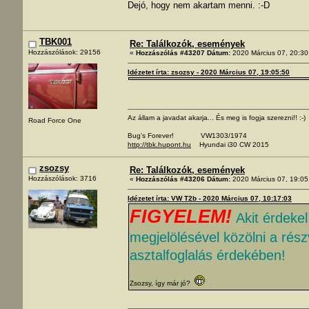
Dejó, hogy nem akartam menni. :-D
TBK001
Re: Találkozók, események
Hozzászólások: 29156
«
Hozzászólás #43207 Dátum:
2020 Március 07, 20:30
Idézetet írta: zsozsy - 2020 Március 07, 19:05:50
Az állam a javadat akarja... És meg is fogja szerezni!! :-)
Road Force One
Bug's Forever! VW1303/1974
http://tbk.hupont.hu
Hyundai i30 CW 2015
zsozsy
Re: Találkozók, események
Hozzászólások: 3716
«
Hozzászólás #43206 Dátum:
2020 Március 07, 19:05
Idézetet írta: VW T2b - 2020 Március 07, 10:17:03
FIGYELEM!
Akit érdeke
megjelölésével közölni a rés
asztalfoglalás érdekében!
Zsozsy, így már jó?