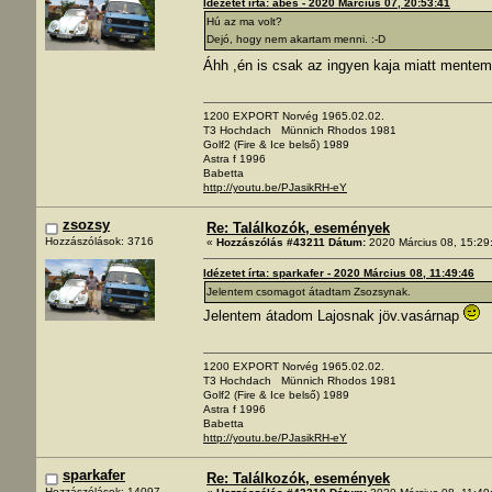
Idézetet írta: abes - 2020 Március 07, 20:53:41
Hú az ma volt?
Dejó, hogy nem akartam menni. :-D
Áhh ,én is csak az ingyen kaja miatt mente
1200 EXPORT Norvég 1965.02.02.
T3 Hochdach Münnich Rhodos 1981
Golf2 (Fire & Ice belső) 1989
Astra f 1996
Babetta
http://youtu.be/PJasikRH-eY
zsozsy
Re: Találkozók, események
Hozzászólások: 3716
«
Hozzászólás #43211 Dátum:
2020 Március 08, 15:29
Idézetet írta: sparkafer - 2020 Március 08, 11:49:46
Jelentem csomagot átadtam Zsozsynak.
Jelentem átadom Lajosnak jöv.vasárnap
1200 EXPORT Norvég 1965.02.02.
T3 Hochdach Münnich Rhodos 1981
Golf2 (Fire & Ice belső) 1989
Astra f 1996
Babetta
http://youtu.be/PJasikRH-eY
sparkafer
Re: Találkozók, események
Hozzászólások: 14097