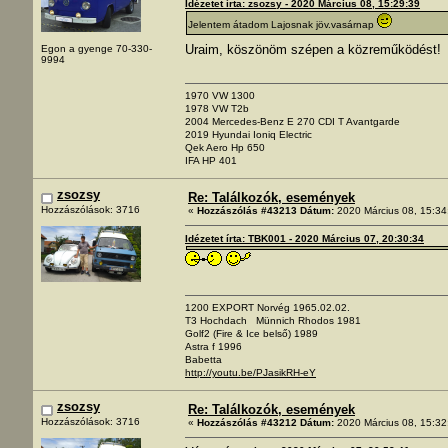
Idézetet írta: zsozsy - 2020 Március 08, 15:29:39
Jelentem átadom Lajosnak jöv.vasárnap
Uraim, köszönöm szépen a közreműködést
Egon a gyenge 70-330-
9994
1970 VW 1300
1978 VW T2b
2004 Mercedes-Benz E 270 CDI T Avantgarde
2019 Hyundai Ioniq Electric
Qek Aero Hp 650
IFA HP 401
zsozsy
Re: Találkozók, események
Hozzászólások: 3716
«
Hozzászólás #43213 Dátum:
2020 Március 08, 15:34
Idézetet írta: TBK001 - 2020 Március 07, 20:30:34
1200 EXPORT Norvég 1965.02.02.
T3 Hochdach Münnich Rhodos 1981
Golf2 (Fire & Ice belső) 1989
Astra f 1996
Babetta
http://youtu.be/PJasikRH-eY
zsozsy
Re: Találkozók, események
Hozzászólások: 3716
«
Hozzászólás #43212 Dátum:
2020 Március 08, 15:32