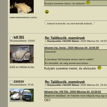
Kutyám szeretne menni, és elviszem.
www.matraveteran.uw.hu
"...bolond is lennék, ha nem lennék bolond..."
kdf 001
Re: Találkozók, események
Hozzászólások: 12042
«
Hozzászólás #43196 Dátum:
2020 Március 04, 19:02
Idézetet írta: Imrüs - 2020 Március 04, 10:00:59
Sziasztok!
A szombati Téli börzére tervez menni valaki?
Én készülök, de még semmi sem biztos ...
ERŐ AZ ÖRÖM ÁLTAL
Kutyám szeretne menni, és elviszem.
zsozsy
Re: Találkozók, események
Hozzászólások: 3716
«
Hozzászólás #43195 Dátum:
2020 Március 04, 10:31
Idézetet írta: VW T2b - 2020 Március 04, 10:26:52
Majdnem eltaláltad, de helyette most elégedj meg egy a
OK!!