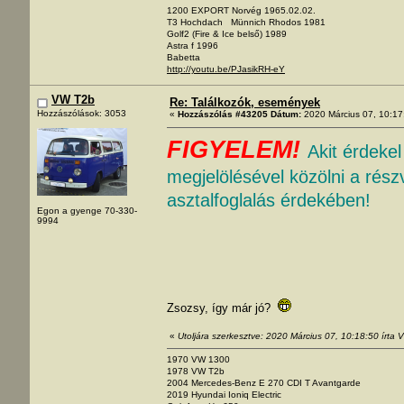
1200 EXPORT Norvég 1965.02.02.
T3 Hochdach Münnich Rhodos 1981
Golf2 (Fire & Ice belső) 1989
Astra f 1996
Babetta
http://youtu.be/PJasikRH-eY
VW T2b
Re: Találkozók, események
Hozzászólások: 3053
«
Hozzászólás #43205 Dátum:
2020 Március 07, 10:17
FIGYELEM!
Akit érdeke
megjelölésével közölni a rész
asztalfoglalás érdekében!
Egon a gyenge 70-330-
9994
Zsozsy, így már jó?
«
Utoljára szerkesztve: 2020 Március 07, 10:18:50 írta
1970 VW 1300
1978 VW T2b
2004 Mercedes-Benz E 270 CDI T Avantgarde
2019 Hyundai Ioniq Electric