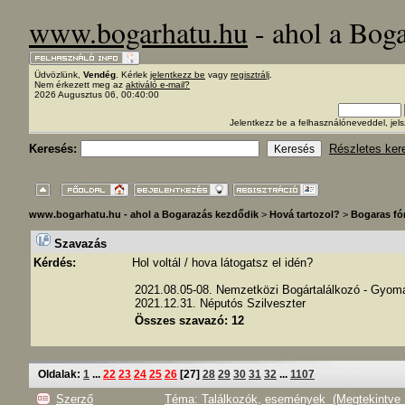
www.bogarhatu.hu
- ahol a Bog
Üdvözlünk,
Vendég
. Kérlek
jelentkezz be
vagy
regisztrálj
.
Nem érkezett meg az
aktiváló e-mail?
2026 Augusztus 06, 00:40:00
Jelentkezz be a felhasználóneveddel, j
Keresés:
Részletes ker
www.bogarhatu.hu - ahol a Bogarazás kezdődik
>
Hová tartozol?
>
Bogaras f
Szavazás
Kérdés:
Hol voltál / hova látogatsz el idén?
2021.08.05-08. Nemzetközi Bogártalálkozó - Gyom
2021.12.31. Néputós Szilveszter
Összes szavazó: 12
Oldalak:
1
...
22
23
24
25
26
[
27
]
28
29
30
31
32
...
1107
Szerző
Téma: Találkozók, események (Megtekintve 