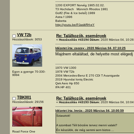
1200 EXPORT Norvég 1965.02.02.
T3 Hochdach Münnich Rhodos 1981
Golf2 (Fire & Ice belső) 1989
Astra f 1996
Babetta
http://youtu.be/PJasikRH-eY
VW T2b
Re: Találkozók, események
Hozzászólások: 3053
«
Hozzászólás #43194 Dátum:
2020 Március 04, 10:26
Idézetet írta: zsozsy - 2020 Március 04, 07:10:25
Majdnem eltaláltad, de helyette most elégedj
1970 VW 1300
1978 VW T2b
Egon a gyenge 70-330-
9994
2004 Mercedes-Benz E 270 CDI T Avantgarde
2019 Hyundai Ioniq Electric
Qek Aero Hp 650
IFA HP 401
TBK001
Re: Találkozók, események
Hozzászólások: 29156
«
Hozzászólás #43193 Dátum:
2020 Március 04, 10:04
Idézetet írta: Imrüs - 2020 Március 04, 10:00:59
Sziasztok!
A szombati Téli börzére tervez menni valaki?
Én készülök, de még semmi sem biztos ...
Road Force One