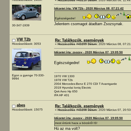
«
Hozzászólás #43210 Dátum:
2020 Március 08, 11:49
Idézetet írta: VW T2b - 2020 Március 08, 07:21:42
Egészségedre!
Jelentem csomagot átadtam Zsozsynak.
30-347-1939
VW T2b
Re: Találkozók, események
Hozzászólások: 3053
«
Hozzászólás #43209 Dátum:
2020 Március 08, 07:21
Idézetet írta: zsozsy - 2020 Március 07, 19:05:50
Egészségedre!
Egon a gyenge 70-330-
1970 VW 1300
9994
1978 VW T2b
2004 Mercedes-Benz E 270 CDI T Avantgarde
2019 Hyundai Ioniq Electric
Qek Aero Hp 650
IFA HP 401
abes
Re: Találkozók, események
Hozzászólások: 15075
«
Hozzászólás #43208 Dátum:
2020 Március 07, 20:53
Idézetet írta: zsozsy - 2020 Március 07, 19:05:50
most értünk haza a börzéről IS!
Hú az ma volt?