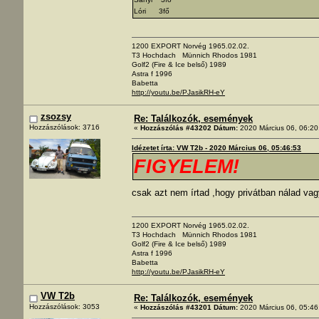
Lóri 3fő
1200 EXPORT Norvég 1965.02.02.
T3 Hochdach Münnich Rhodos 1981
Golf2 (Fire & Ice belső) 1989
Astra f 1996
Babetta
http://youtu.be/PJasikRH-eY
zsozsy
Re: Találkozók, események
Hozzászólások: 3716
«
Hozzászólás #43202 Dátum:
2020 Március 06, 06:20
Idézetet írta: VW T2b - 2020 Március 06, 05:46:53
FIGYELEM!
csak azt nem írtad ,hogy privátban nálad vag
1200 EXPORT Norvég 1965.02.02.
T3 Hochdach Münnich Rhodos 1981
Golf2 (Fire & Ice belső) 1989
Astra f 1996
Babetta
http://youtu.be/PJasikRH-eY
VW T2b
Re: Találkozók, események
Hozzászólások: 3053
«
Hozzászólás #43201 Dátum:
2020 Március 06, 05:46