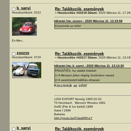
b_sanyi
Re: Találkozók, események
Hozzászólások: 2012
«
Hozzászólás #43218 Dátum:
2020 Március 11, 17:28
Idézetet írta: zsozsy - 2020 Március 11, 13:19:58
Köszöntük az infót!
Ex-Mex...
zsozsy
Re: Találkozók, események
Hozzászólások: 3716
«
Hozzászólás #43217 Dátum:
2020 Március 11, 13:19
Idézetet írta: b_sanyi - 2020 Március 11, 13:14:30
FRISSÍTÉS, ha valakit érdekel:
1/ A Messzer július végéig Szolnokon marad.
2/ A vasútmodell kiállítás elmarad.
Köszöntük az infót!
1200 EXPORT Norvég 1965.02.02.
T3 Hochdach Münnich Rhodos 1981
Golf2 (Fire & Ice belső) 1989
Astra f 1996
Babetta
http://youtu.be/PJasikRH-eY
b_sanyi
Re: Találkozók, események