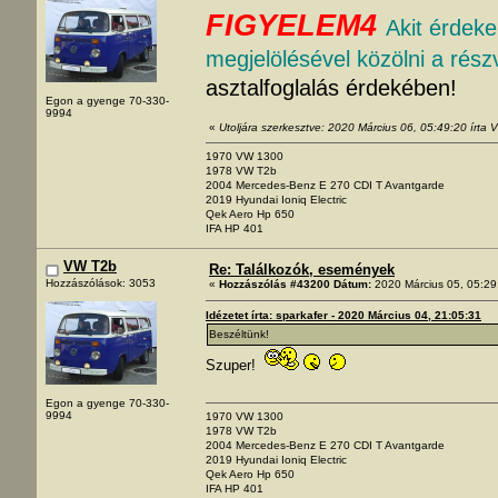
FIGYELEM4
Akit érdeke
megjelölésével közölni a rész
asztalfoglalás érdekében!
Egon a gyenge 70-330-
9994
«
Utoljára szerkesztve: 2020 Március 06, 05:49:20 írta
1970 VW 1300
1978 VW T2b
2004 Mercedes-Benz E 270 CDI T Avantgarde
2019 Hyundai Ioniq Electric
Qek Aero Hp 650
IFA HP 401
VW T2b
Re: Találkozók, események
Hozzászólások: 3053
«
Hozzászólás #43200 Dátum:
2020 Március 05, 05:29
Idézetet írta: sparkafer - 2020 Március 04, 21:05:31
Beszéltünk!
Szuper!
Egon a gyenge 70-330-
9994
1970 VW 1300
1978 VW T2b
2004 Mercedes-Benz E 270 CDI T Avantgarde
2019 Hyundai Ioniq Electric
Qek Aero Hp 650
IFA HP 401