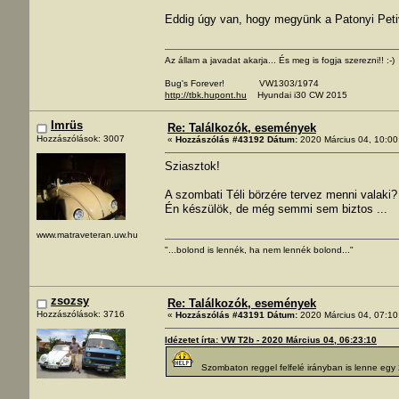
Eddig úgy van, hogy megyünk a Patonyi Petiv
Az állam a javadat akarja... És meg is fogja szerezni!! :-)
Bug's Forever! VW1303/1974
http://tbk.hupont.hu
Hyundai i30 CW 2015
Imrüs
Re: Találkozók, események
Hozzászólások: 3007
«
Hozzászólás #43192 Dátum:
2020 Március 04, 10:00
Sziasztok!
A szombati Téli börzére tervez menni valaki?
Én készülök, de még semmi sem biztos ...
www.matraveteran.uw.hu
"...bolond is lennék, ha nem lennék bolond..."
zsozsy
Re: Találkozók, események
Hozzászólások: 3716
«
Hozzászólás #43191 Dátum:
2020 Március 04, 07:10
Idézetet írta: VW T2b - 2020 Március 04, 06:23:10
Szombaton reggel felfelé irányban is lenne egy 2