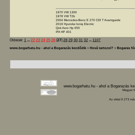
1970 VW 1300
1978 VW T2b
2004 Mercedes-Benz E 270 CDI T Avantgarde
2019 Hyundai Ioniq Electric
Qek Aero Hp 650
IFA HP 401
Oldalak:
1
...
22
23
24
25
26
[
27
]
28
29
30
31
32
...
1107
www.bogarhatu.hu - ahol a Bogarazás kezdődik
>
Hová tartozol?
>
Bogaras f
www.bogarhatu.hu - ahol a Bogarazás k
Magyar f
Az oldal 0.273 más