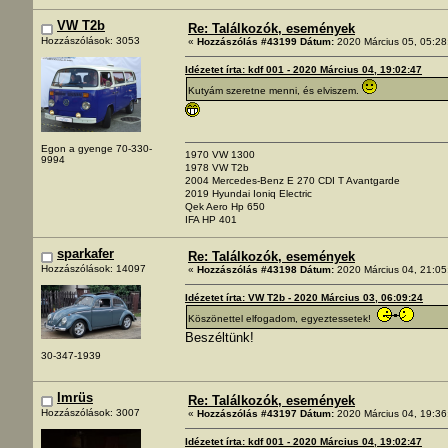
VW T2b
Re: Találkozók, események
Hozzászólások: 3053
«
Hozzászólás #43199 Dátum:
2020 Március 05, 05:28
Idézetet írta: kdf 001 - 2020 Március 04, 19:02:47
Kutyám szeretne menni, és elviszem.
Egon a gyenge 70-330-
1970 VW 1300
9994
1978 VW T2b
2004 Mercedes-Benz E 270 CDI T Avantgarde
2019 Hyundai Ioniq Electric
Qek Aero Hp 650
IFA HP 401
sparkafer
Re: Találkozók, események
Hozzászólások: 14097
«
Hozzászólás #43198 Dátum:
2020 Március 04, 21:05
Idézetet írta: VW T2b - 2020 Március 03, 06:09:24
Köszönettel elfogadom, egyeztessetek!
Beszéltünk!
30-347-1939
Imrüs
Re: Találkozók, események
Hozzászólások: 3007
«
Hozzászólás #43197 Dátum:
2020 Március 04, 19:36
Idézetet írta: kdf 001 - 2020 Március 04, 19:02:47