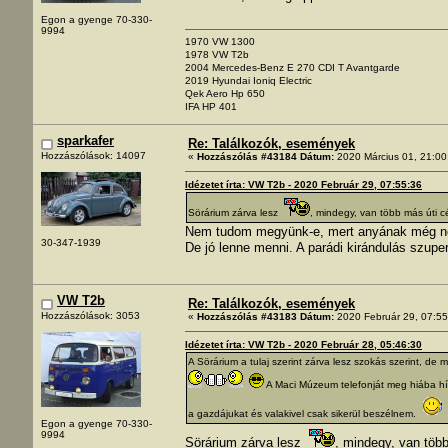
Egon a gyenge 70-330-
9994
1970 VW 1300
1978 VW T2b
2004 Mercedes-Benz E 270 CDI T Avantgarde
2019 Hyundai Ioniq Electric
Qek Aero Hp 650
IFA HP 401
sparkafer
Re: Találkozók, események
Hozzászólások: 14097
«
Hozzászólás #43184 Dátum:
2020 Március 01, 21:00
Idézetet írta: VW T2b - 2020 Február 29, 07:55:36
Sörárium zárva lesz
, mindegy, van több más úti cé
Nem tudom megyünk-e, mert anyának még nem
30-347-1939
De jó lenne menni. A parádi kirándulás szuper
VW T2b
Re: Találkozók, események
Hozzászólások: 3053
«
Hozzászólás #43183 Dátum:
2020 Február 29, 07:55
Idézetet írta: VW T2b - 2020 Február 28, 05:46:30
A Sörárium a tulaj szerint zárva lesz szokás szerint, de
A Maci Múzeum telefonját meg hiába hí
a gazdájukat és valakivel csak sikerül beszélnem.
Egon a gyenge 70-330-
9994
Sörárium zárva lesz
, mindegy, van több