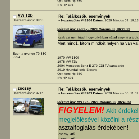
Qek Aero Hp 650
IFA HP 401
VW T2b
Re: Találkozók, események
Hozzászólások: 3053
«
Hozzászólás #43204 Dátum:
2020 Március 07, 10:13
Idézetet írta: zsozsy - 2020 Március 06, 06:20:29
csak azt nem írtad ,hogy privátban nálad vagy itt a topi
Mert mind1, látom mindkét helyen ha van val
Egon a gyenge 70-330-
9994
1970 VW 1300
1978 VW T2b
2004 Mercedes-Benz E 270 CDI T Avantgarde
2019 Hyundai Ioniq Electric
Qek Aero Hp 650
IFA HP 401
zsozsy
Re: Találkozók, események
Hozzászólások: 3716
«
Hozzászólás #43203 Dátum:
2020 Március 06, 11:57
Idézetet írta: VW T2b - 2020 Március 06, 05:46:53
FIGYELEM!
Akit érdeke
megjelölésével közölni a rés
asztalfoglalás érdekében!
Zsozsy 3fő
Sanyi 3fő