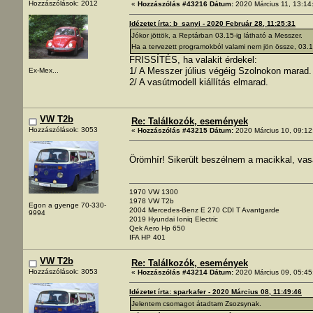
Hozzászólások: 2012
«
Hozzászólás #43216 Dátum:
2020 Március 11, 13:14
Idézetet írta: b_sanyi - 2020 Február 28, 11:25:31
Jókor jöttök, a Reptárban 03.15-ig látható a Messzer.
Ha a tervezett programokból valami nem jön össze, 03.13-
FRISSÍTÉS, ha valakit érdekel:
1/ A Messzer július végéig Szolnokon marad.
Ex-Mex...
2/ A vasútmodell kiállítás elmarad.
VW T2b
Re: Találkozók, események
Hozzászólások: 3053
«
Hozzászólás #43215 Dátum:
2020 Március 10, 09:12
Örömhír! Sikerült beszélnem a macikkal, va
1970 VW 1300
1978 VW T2b
Egon a gyenge 70-330-
2004 Mercedes-Benz E 270 CDI T Avantgarde
9994
2019 Hyundai Ioniq Electric
Qek Aero Hp 650
IFA HP 401
VW T2b
Re: Találkozók, események
Hozzászólások: 3053
«
Hozzászólás #43214 Dátum:
2020 Március 09, 05:45
Idézetet írta: sparkafer - 2020 Március 08, 11:49:46
Jelentem csomagot átadtam Zsozsynak.