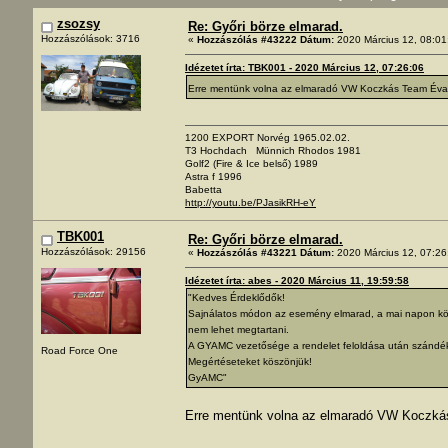
zsozsy
Re: Győri börze elmarad.
Hozzászólások: 3716
«
Hozzászólás #43222 Dátum:
2020 Március 12, 08:01
Idézetet írta: TBK001 - 2020 Március 12, 07:26:06
Erre mentünk volna az elmaradó VW Koczkás Team Évadny
1200 EXPORT Norvég 1965.02.02.
T3 Hochdach Münnich Rhodos 1981
Golf2 (Fire & Ice belső) 1989
Astra f 1996
Babetta
http://youtu.be/PJasikRH-eY
TBK001
Re: Győri börze elmarad.
Hozzászólások: 29156
«
Hozzászólás #43221 Dátum:
2020 Március 12, 07:26
Idézetet írta: abes - 2020 Március 11, 19:59:58
"Kedves Érdeklődők!
Sajnálatos módon az esemény elmarad, a mai napon közö
nem lehet megtartani.
A GYAMC vezetősége a rendelet feloldása után szándéko
Road Force One
Megértéseteket köszönjük!
GyAMC"
Erre mentünk volna az elmaradó VW Koczkás 