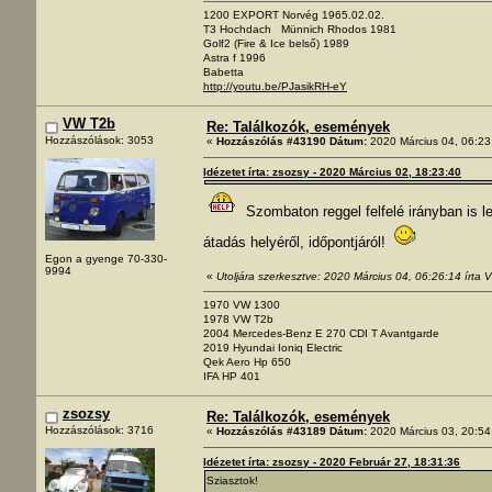
1200 EXPORT Norvég 1965.02.02.
T3 Hochdach Münnich Rhodos 1981
Golf2 (Fire & Ice belső) 1989
Astra f 1996
Babetta
http://youtu.be/PJasikRH-eY
VW T2b
Re: Találkozók, események
Hozzászólások: 3053
«
Hozzászólás #43190 Dátum:
2020 Március 04, 06:23
Idézetet írta: zsozsy - 2020 Március 02, 18:23:40
Szombaton reggel felfelé irányban is 
átadás helyéről, időpontjáról!
Egon a gyenge 70-330-
9994
«
Utoljára szerkesztve: 2020 Március 04, 06:26:14 írta
1970 VW 1300
1978 VW T2b
2004 Mercedes-Benz E 270 CDI T Avantgarde
2019 Hyundai Ioniq Electric
Qek Aero Hp 650
IFA HP 401
zsozsy
Re: Találkozók, események
Hozzászólások: 3716
«
Hozzászólás #43189 Dátum:
2020 Március 03, 20:54
Idézetet írta: zsozsy - 2020 Február 27, 18:31:36
Sziasztok!