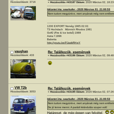
Hozzászólások: 3716
«
Hozzászólás #43187 Dátum:
2020 Március 02, 18:23
Idézetet írta: sparkafer - 2020 Március 01, 21:00:53
Nem tudom megyünk-e, mert anyának még nem említette
1200 EXPORT Norvég 1965.02.02.
T3 Hochdach Münnich Rhodos 1981
Golf2 (Fire & Ice belső) 1989
Astra f 1996
Babetta
http://youtu.be/PJasikRH-eY
vaughan
Re: Találkozók, események
Hozzászólások: 433
«
Hozzászólás #43186 Dátum:
2020 Március 02, 09:48
VW T2b
Re: Találkozók, események
Hozzászólások: 3053
«
Hozzászólás #43185 Dátum:
2020 Március 02, 07:26
Idézetet írta: sparkafer - 2020 Március 01, 21:00:53
Nem tudom megyünk-e, mert anyának még nem említette
De jó lenne menni. A parádi kirándulás szuper volt!
Határeset, de még éppen van felvétel.