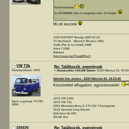
Közkívwánatra
Az EKÖBBBK idén is megtartja márc.15 túráját
..............
Mi ott leszünk
1200 EXPORT Norvég 1965.02.02.
T3 Hochdach Münnich Rhodos 1981
Golf2 (Fire & Ice belső) 1989
Astra f 1996
Babetta
http://youtu.be/PJasikRH-eY
VW T2b
Re: Találkozók, események
Hozzászólások: 3053
«
Hozzászólás #43188 Dátum:
2020 Március 03, 06:09
Idézetet írta: zsozsy - 2020 Március 02, 18:23:40
Köszönettel elfogadom, egyeztessetek!
1970 VW 1300
Egon a gyenge 70-330-
1978 VW T2b
9994
2004 Mercedes-Benz E 270 CDI T Avantgarde
2019 Hyundai Ioniq Electric
Qek Aero Hp 650
IFA HP 401
zsozsy
Re: Találkozók, események