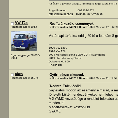
Az állam a javadat akarja... És meg is fogja szerezni!! :-)
Bug's Forever! VW1303/1974
http://tbk.hupont.hu
Hyundai i30 CW 2015
VW T2b
Re: Találkozók, események
Hozzászólások: 3053
«
Hozzászólás #43220 Dátum:
2020 Március 12, 06:39
Vasárnapi túránkra eddig 20 fő a létszám 8 
1970 VW 1300
1978 VW T2b
2004 Mercedes-Benz E 270 CDI T Avantgarde
Egon a gyenge 70-330-
2019 Hyundai Ioniq Electric
9994
Qek Aero Hp 650
IFA HP 401
abes
Győri börze elmarad.
Hozzászólások: 15075
«
Hozzászólás #43219 Dátum:
2020 Március 11, 19:59
"Kedves Érdeklődők!
Sajnálatos módon az esemény elmarad, a mai
fő feletti kültéri rendezvényeket nem lehet me
A GYAMC vezetősége a rendelet feloldása ut
mindenkit!
Megértéseteket köszönjük!
GyAMC"