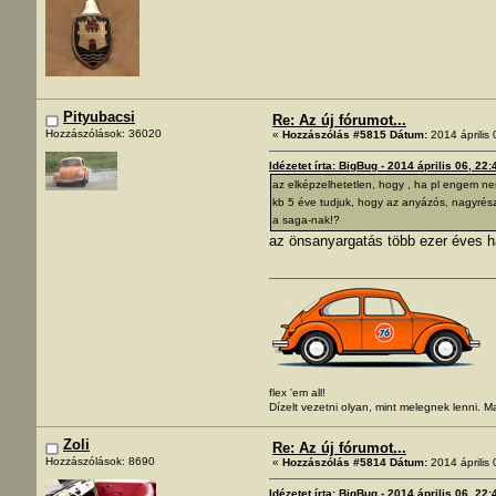
Pityubacsi
Re: Az új fórumot...
Hozzászólások: 36020
«
Hozzászólás #5815 Dátum:
2014 április 
Idézetet írta: BigBug - 2014 április 06, 22:
az elképzelhetetlen, hogy , ha pl engem n
kb 5 éve tudjuk, hogy az anyázós, nagyrész
a saga-nak!?
az önsanyargatás több ezer éves h
flex 'em all!
Dízelt vezetni olyan, mint melegnek lenni. 
Zoli
Re: Az új fórumot...
Hozzászólások: 8690
«
Hozzászólás #5814 Dátum:
2014 április 
Idézetet írta: BigBug - 2014 április 06, 22: