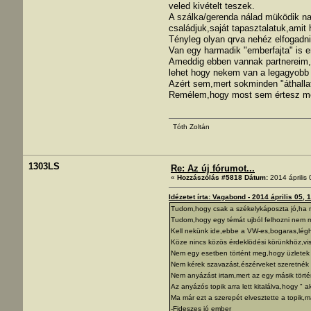
veled kivételt teszek.
A szálka/gerenda nálad müködik na
családjuk,saját tapasztalatuk,amit
Tényleg olyan qrva nehéz elfogad
Van egy harmadik "emberfajta" is er
Ameddig ebben vannak partnereim,ad
lehet hogy nekem van a legagyobb 
Azért sem,mert sokminden "áthall
Remélem,hogy most sem értesz meg
Tóth Zoltán
1303LS
Re: Az új fórumot...
«
Hozzászólás #5818 Dátum:
2014 április 
Idézetet írta: Vagabond - 2014 április 05, 
Tudom,hogy csak a székelykáposzta jó,ha mi
Tudom,hogy egy témát ujból felhozni nem 
Kell nekünk ide,ebbe a VW-es,bogaras,lég
Köze nincs közös érdeklödési körünkhöz,visz
Nem egy esetben történt meg,hogy üzletek h
Nem kérek szavazást,észérveket szeretnék k
Nem anyázást irtam,mert az egy másik törté
Az anyázós topik arra lett kitalálva,hogy "
Ma már ezt a szerepét elvesztette a topik,ma
-Fideszes jó ember