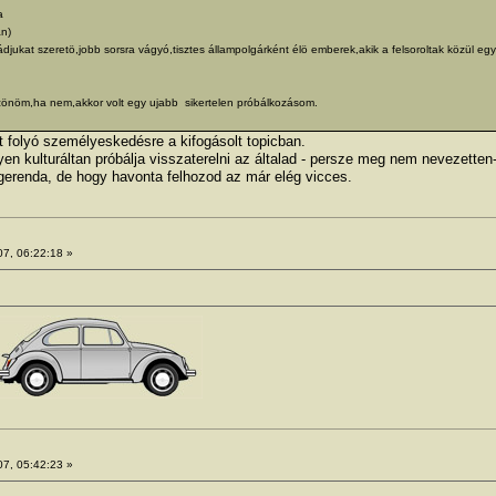
a
an)
ládjukat szeretö,jobb sorsra vágyó,tisztes állampolgárként élö emberek,akik a felsoroltak közül egy
szönöm,ha nem,akkor volt egy ujabb sikertelen próbálkozásom.
 folyó személyeskedésre a kifogásolt topicban.
yen kulturáltan próbálja visszaterelni az általad - persze meg nem nevezetten-
erenda, de hogy havonta felhozod az már elég vicces.
07, 06:22:18 »
07, 05:42:23 »