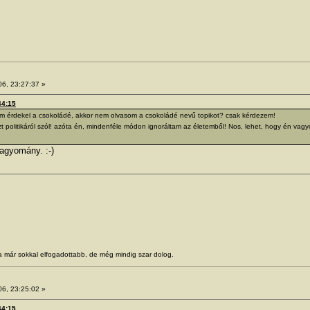
06, 23:27:37 »
44:15
em érdekel a csokoládé, akkor nem olvasom a csokoládé nevű topikot? csak kérdezem!
t politikáról szól! azóta én, mindenféle módon ignoráltam az életemből! Nos, lehet, hogy én va
agyomány. :-)
Ma már sokkal elfogadottabb, de még mindig szar dolog.
06, 23:25:02 »
44:15