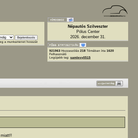
Népautós Szilveszter
Pólus Center
2026. december 31.
 meg a munkamenet hosszát
921963
Hozzaszólás
218
Témában írta
1620
Felhasználó
Legújabb tag:
samlevy0515
miatt!!