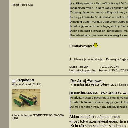
A szálka/gerenda nálad müködik napi 24 órá
Road Force One
megosztani veled,Te nem vagy hajlandó még
Tényleg olyan qrva nehéz elfogadni,hogy 
Van egy harmadik "emberfajta" is errefelé,ak
Ameddig ebben vannak partnereim,addig igen
lehet hogy nekem van a legagyobb pofám,ez
Azért sem,mert sokminden "áthallatszik" m
Remélem,hogy most sem értesz meg,és kapo
Csatlakozom!
Az állam a javadat akarja... És meg is fogja s
Bug's Forever! VW1303/1974
http://tbk.hupont.hu
Hyundai i30 CW 2015
Vagabond
Re: Az új fórumot...
Hozzászólások: 24281
«
Hozzászólás #5819 Dátum:
2014 április 
Idézetet írta: 1303LS - 2014 április 07, 10
Felhívnám tisztes figyelmed a most folyó s
Szintén felhívnám arra is, hogy milyen kultu
Az még rendben van, hogy szálka/gerenda,
A busz is bogár "FOREVER"06-30-688-
Akkor menjünk szépen sorban:
4298
-most folyó személyeskedés:Nem m
-Kulturált visszaterelés:Mindenne