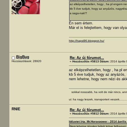
az elképzelhetetlen, hogy , ha pl engem n
kb 5 éve tudjuk, hogy az anyázós, nagyrész
a saga-nak!?
Én sem értem.
Már el is felejtettem, hogy van oly
http://hapsi96.blogspot.hu/
BigBug
Re: Az új fórumot...
Hozzászólások: 28920
«
Hozzászólás #5813 Dátum:
2014 április 
az elképzelhetetlen, hogy , ha pl
kb 5 éve tudjuk, hogy az anyázós, 
nem lehetne, hogy nem nézi és ak
sokkal rosszabb, ha volt de már nincs, ann
ui: ha nagy leszek, transportert veszek.........
RNIE
Re: Az új fórumot...
«
Hozzászólás #5812 Dátum:
2014 április 
Idézetet írta: Mr.Horsepower - 2014 április
Nem lehetne tényleg békét kötve felhagyni 