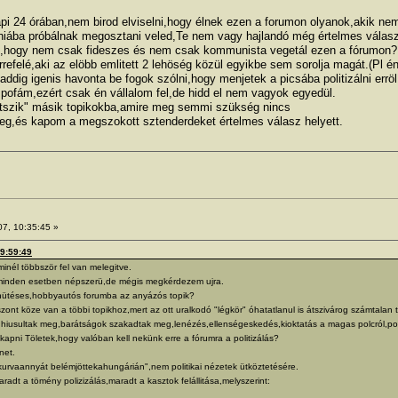
pi 24 órában,nem birod elviselni,hogy élnek ezen a forumon olyanok,akik nem
 hiába próbálnak megosztani veled,Te nem vagy hajlandó még értelmes válasz
ni,hogy nem csak fideszes és nem csak kommunista vegetál ezen a fórumon?
refelé,aki az elöbb emlitett 2 lehöség közül egyikbe sem sorolja magát.(Pl én
dig igenis havonta be fogok szólni,hogy menjetek a picsába politizálni erröl
pofám,ezért csak én vállalom fel,de hidd el nem vagyok egyedül.
atszik" másik topikokba,amire meg semmi szükség nincs
,és kapom a megszokott sztenderdeket értelmes válasz helyett.
07, 10:35:45 »
19:59:49
nél többször fel van melegitve.
minden esetben népszerü,de mégis megkérdezem ujra.
hütéses,hobbyautós forumba az anyázós topik?
ont köze van a többi topikhoz,mert az ott uralkodó "légkör" óhatatlanul is átszivárog számtalan 
iusultak meg,barátságok szakadtak meg,lenézés,ellenségeskedés,kioktatás a magas polcról,polit
apni Töletek,hogy valóban kell nekünk erre a fórumra a politizálás?
net.
 akurvaannyát belémjöttekahungárián",nem politikai nézetek ütköztetésére.
radt a tömény polizizálás,maradt a kasztok felállitása,melyszerint: