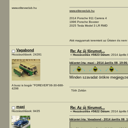
www.elitevwclub.hu
www.elitevwclub.hu
2014 Porsche 911 Carrera 4
1996 Porsche Boxster
2025 Tesla Model 3 LR RWD
Akit magyarnak teremtett az Úristen és nem
Vagabond
Re: Az új fórumot...
Hozzászólások: 24281
«
Hozzászólás #5823 Dátum:
2014 április 
Idézetet írta: maxi - 2014 április 08, 19:06
Minden szavadat örökre megjegy
A busz is bogár "FOREVER"06-30-688-
4298
Tóth Zoltán
maxi
Re: Az új fórumot...
Hozzászólások: 9435
«
Hozzászólás #5822 Dátum:
2014 április 
Idézetet írta: Vagabond - 2014 április 08, 