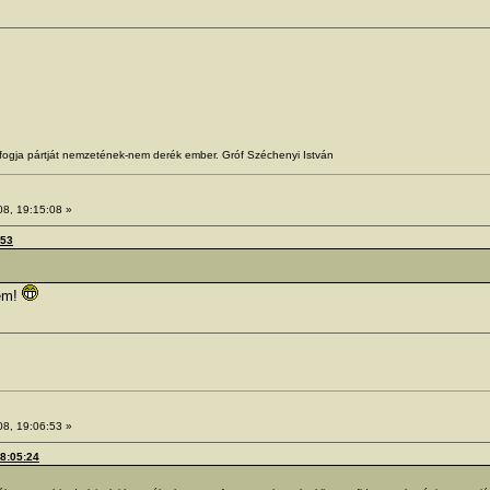
 fogja pártját nemzetének-nem derék ember. Gróf Széchenyi István
08, 19:15:08 »
:53
zem!
08, 19:06:53 »
18:05:24