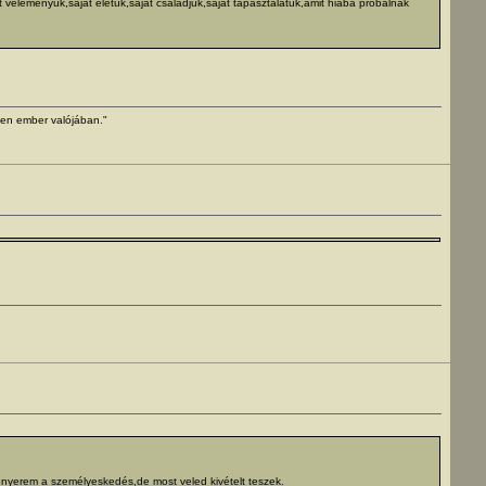
véleményük,saját életük,saját családjuk,saját tapasztalatuk,amit hiába próbálnak
yen ember valójában."
enyerem a személyeskedés,de most veled kivételt teszek.