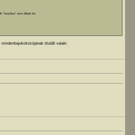
ik "kasztba" sem álltak be.
 mindenbajokokózójának titulált valaki.