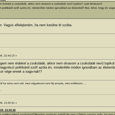
em érdekel a csokoládé, akkor nem olvasom a csokoládé nevű topikot? csak kérdezem!
t politikáról szól! azóta én, mindenféle módon ignoráltam az életemből! Nos, lehet, hogy én va
an. Vagyis elfelejteném, ha nem kerülne itt szóba.
06, 22:44:15 »
 engem nem érdekel a csokoládé, akkor nem olvasom a csokoládé nevű topiko
nagyrészt politikáról szól! azóta én, mindenféle módon ignoráltam az életemb
kor vége ennek a saga-nak!?
ál ha soha nem volt, mert vágyakozni nem fáj annyira, mint emlékezni.....
..
06, 13:35:31 »
 05, 23:05:38
a politikai jellegű anyázással?Mondjuk vasárnap estétől.Ha nyer a Fidesz nagyon azért, ha nem 