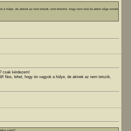
gyok a hülye, de akinek az nem tetszik, nem lehetne, hogy nem nézi és akkor vége ennek
t? csak kérdezem!
ől! Nos, lehet, hogy én vagyok a hülye, de akinek az nem tetszik,
akkor azért?