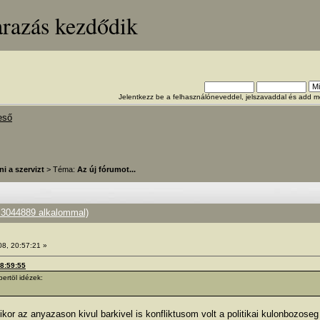
arazás kezdődik
Jelentkezz be a felhasználóneveddel, jelszavaddal és add
eső
ni a szervizt
> Téma:
Az új fórumot...
e 3044889 alkalommal)
08, 20:57:21 »
18:59:55
ertöl idézek:
r az anyazason kivul barkivel is konfliktusom volt a politikai kulonbozoseg 