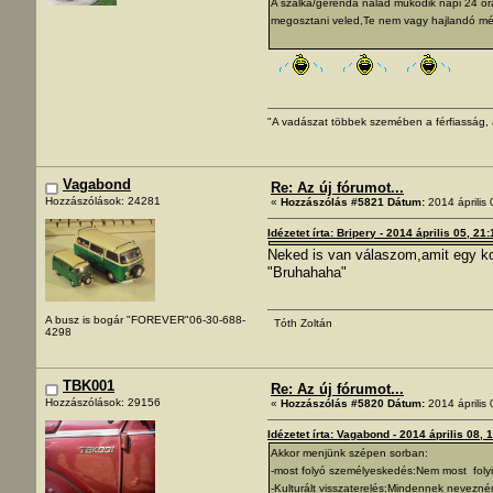
A szálka/gerenda nálad müködik napi 24 órá
megosztani veled,Te nem vagy hajlandó még
"A vadászat többek szemében a férfiasság, a
Vagabond
Re: Az új fórumot...
Hozzászólások: 24281
«
Hozzászólás #5821 Dátum:
2014 április 
Idézetet írta: Bripery - 2014 április 05, 21
Neked is van válaszom,amit egy k
"Bruhahaha"
A busz is bogár "FOREVER"06-30-688-
Tóth Zoltán
4298
TBK001
Re: Az új fórumot...
Hozzászólások: 29156
«
Hozzászólás #5820 Dátum:
2014 április 
Idézetet írta: Vagabond - 2014 április 08, 
Akkor menjünk szépen sorban:
-most folyó személyeskedés:Nem most folyi
-Kulturált visszaterelés:Mindennek nevezné