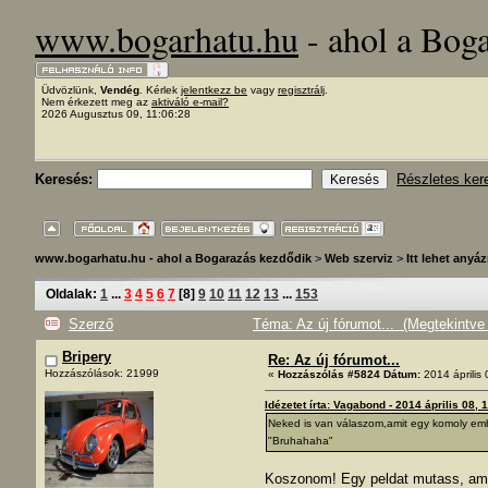
www.bogarhatu.hu
- ahol a Bog
Üdvözlünk,
Vendég
. Kérlek
jelentkezz be
vagy
regisztrálj
.
Nem érkezett meg az
aktiváló e-mail?
2026 Augusztus 09, 11:06:28
Keresés:
Részletes ker
www.bogarhatu.hu - ahol a Bogarazás kezdődik
>
Web szerviz
>
Itt lehet anyáz
Oldalak:
1
...
3
4
5
6
7
[
8
]
9
10
11
12
13
...
153
Szerző
Téma: Az új fórumot... (Megtekintv
Bripery
Re: Az új fórumot...
Hozzászólások: 21999
«
Hozzászólás #5824 Dátum:
2014 április 
Idézetet írta: Vagabond - 2014 április 08, 
Neked is van válaszom,amit egy komoly emb
"Bruhahaha"
Koszonom! Egy peldat mutass, amiko