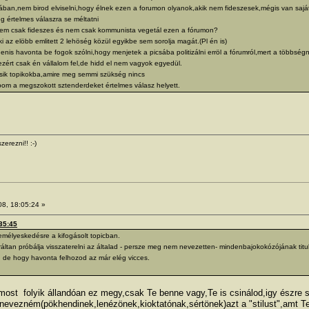
ban,nem birod elviselni,hogy élnek ezen a forumon olyanok,akik nem fideszesek,mégis van saját 
 értelmes válaszra se méltatni
nem csak fideszes és nem csak kommunista vegetál ezen a fórumon?
i az elöbb emlitett 2 lehöség közül egyikbe sem sorolja magát.(Pl én is)
is havonta be fogok szólni,hogy menjetek a picsába politizálni erröl a fórumról,mert a többségn
ért csak én vállalom fel,de hidd el nem vagyok egyedül.
ásik topikokba,amire meg semmi szükség nincs
m a megszokott sztenderdeket értelmes válasz helyett.
zerezni!! :-)
08, 18:05:24 »
:35:45
zemélyeskedésre a kifogásolt topicban.
ráltan próbálja visszaterelni az általad - persze meg nem nevezetten- mindenbajokokózójának titulá
 de hogy havonta felhozod az már elég vicces.
ost folyik állandóan ez megy,csak Te benne vagy,Te is csinálod,igy észre
k nevezném(pökhendinek,lenézönek,kioktatónak,sértönek)azt a "stilust",amt