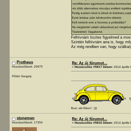
-nemfideszes agymosott,ostoba,kommunist
-és több alternativa nincs(az emlitett topikb
Pedig ezeken kivül is élnek itt értelmes,csa
Ezek leirása után kérdezném töletek:
Kell nekünk erre a forumra a politizálás?
Ha megtisztel valaki válaszával,azt megkö
Tisztelettel: Vagabond.
Felhívnám tisztes figyelmed a most
Szintén felhívnám arra is, hogy mil
Az még rendben van, hogy szálka/g
Protheus
Re: Az új fórumot...
Hozzászólások: 20675
«
Hozzászólás #5817 Dátum:
2014 április 
Pődör Gergely
Buzi, aki fékez! :-)))
stonemen
Re: Az új fórumot...
Hozzászólások: 17354
«
Hozzászólás #5816 Dátum:
2014 április 