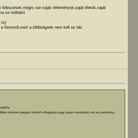
 fideszesek,mégis van saját véleményük,saját életük,saját
ra se méltatni
 is)
 a fórumról,mert a többségnek nem kell ez ide.
topikba.
ikai nézetek alapján történö elfogadás,vagy éppen elutasitás volt az eredmény.