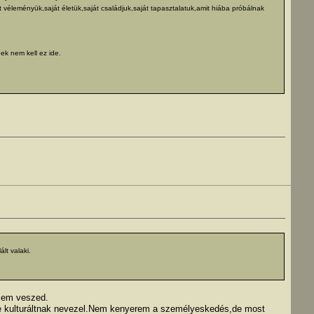
véleményük,saját életük,saját családjuk,saját tapasztalatuk,amit hiába próbálnak
ek nem kell ez ide.
lt valaki.
 sem veszed.
 Te kulturáltnak nevezel.Nem kenyerem a személyeskedés,de most