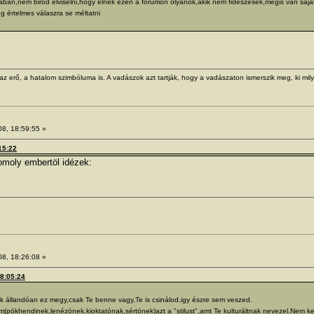
ban,nem birod elviselni,hogy élnek ezen a forumon olyanok,akik nem fideszesek,mégis van saját 
 értelmes válaszra se méltatni
z erő, a hatalom szimbóluma is. A vadászok azt tartják, hogy a vadászaton ismerszik meg, ki mil
08, 18:59:55 »
:15:22
omoly embertöl idézek:
08, 18:26:08 »
18:05:24
k állandóan ez megy,csak Te benne vagy,Te is csinálod,igy észre sem veszed.
m(pökhendinek,lenézönek,kioktatónak,sértönek)azt a "stilust",amt Te kulturáltnak nevezel.Nem k