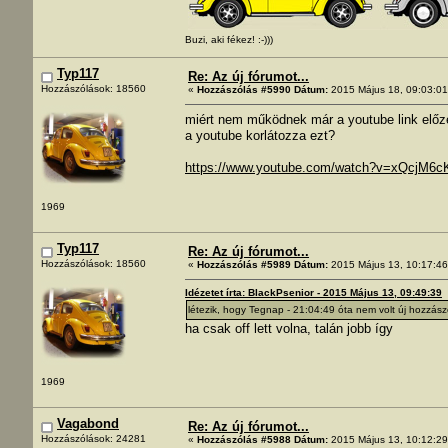
Buzi, aki fékez! :-)))
Typ117
Re: Az új fórumot...
Hozzászólások: 18560
«
Hozzászólás #5990 Dátum:
2015 Május 18, 09:03:01
miért nem működnek már a youtube link elő
a youtube korlátozza ezt?
https://www.youtube.com/watch?v=xQcjM6
1969
Typ117
Re: Az új fórumot...
Hozzászólások: 18560
«
Hozzászólás #5989 Dátum:
2015 Május 13, 10:17:46
Idézetet írta: BlackPsenior - 2015 Május 13, 09:49:39
létezik, hogy Tegnap - 21:04:49 óta nem volt új hozzás
ha csak off lett volna, talán jobb így
1969
Vagabond
Re: Az új fórumot...
Hozzászólások: 24281
«
Hozzászólás #5988 Dátum:
2015 Május 13, 10:12:29