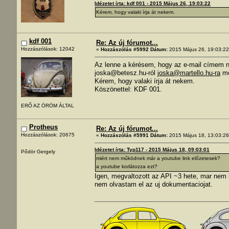
Idézetet írta: kdf 001 - 2015 Május 26, 19:03:22
Kérem, hogy valaki írja át nekem.
kdf 001
Re: Az új fórumot...
Hozzászólások: 12042
«
Hozzászólás #5992 Dátum:
2015 Május 26, 19:03:22
Az lenne a kérésem, hogy az e-mail címem n
joska@betesz.hu-ról
joska@martello.hu-ra
mó
Kérem, hogy valaki írja át nekem.
Köszönettel: KDF 001.
ERŐ AZ ÖRÖM ÁLTAL
Protheus
Re: Az új fórumot...
Hozzászólások: 20675
«
Hozzászólás #5991 Dátum:
2015 Május 18, 13:03:26
Idézetet írta: Typ117 - 2015 Május 18, 09:03:01
Pődör Gergely
miért nem működnek már a youtube link előzetesek?
a youtube korlátozza ezt?
Igen, megvaltozott az API ~3 hete, mar nem l
nem olvastam el az uj dokumentaciojat.