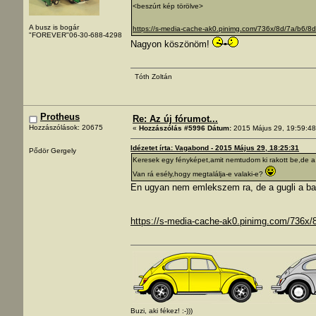
<beszúrt kép törölve>
A busz is bogár
https://s-media-cache-ak0.pinimg.com/736x/8d/7a/b
"FOREVER"06-30-688-4298
Nagyon köszönöm!
Tóth Zoltán
Protheus
Re: Az új fórumot...
Hozzászólások: 20675
«
Hozzászólás #5996 Dátum:
2015 Május 29, 19:59:48
Idézetet írta: Vagabond - 2015 Május 29, 18:25:31
Pődör Gergely
Keresek egy fényképet,amit nemtudom ki rakott be,de a l
Van rá esély,hogy megtalálja-e valaki-e?
En ugyan nem emlekszem ra, de a gugli a bar
https://s-media-cache-ak0.pinimg.com/736x
Buzi, aki fékez! :-)))