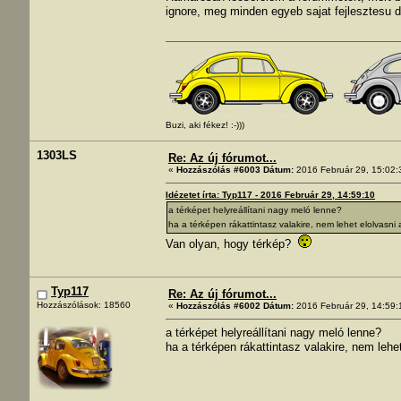
ignore, meg minden egyeb sajat fejlesztesu dol
Buzi, aki fékez! :-)))
1303LS
Re: Az új fórumot...
«
Hozzászólás #6003 Dátum:
2016 Február 29, 15:02:
Idézetet írta: Typ117 - 2016 Február 29, 14:59:10
a térképet helyreállítani nagy meló lenne?
ha a térképen rákattintasz valakire, nem lehet elolvasni 
Van olyan, hogy térkép?
Typ117
Re: Az új fórumot...
Hozzászólások: 18560
«
Hozzászólás #6002 Dátum:
2016 Február 29, 14:59:
a térképet helyreállítani nagy meló lenne?
ha a térképen rákattintasz valakire, nem lehet