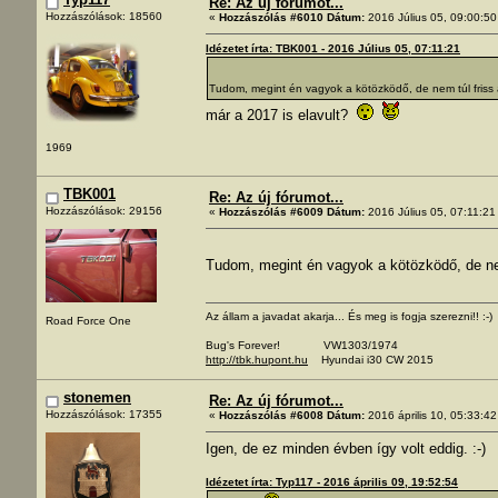
Re: Az új fórumot...
Hozzászólások: 18560
«
Hozzászólás #6010 Dátum:
2016 Július 05, 09:00:50
Idézetet írta: TBK001 - 2016 Július 05, 07:11:21
Tudom, megint én vagyok a kötözködő, de nem túl friss
már a 2017 is elavult?
1969
TBK001
Re: Az új fórumot...
Hozzászólások: 29156
«
Hozzászólás #6009 Dátum:
2016 Július 05, 07:11:21
Tudom, megint én vagyok a kötözködő, de nem
Az állam a javadat akarja... És meg is fogja szerezni!! :-)
Road Force One
Bug's Forever! VW1303/1974
http://tbk.hupont.hu
Hyundai i30 CW 2015
stonemen
Re: Az új fórumot...
Hozzászólások: 17355
«
Hozzászólás #6008 Dátum:
2016 április 10, 05:33:42
Igen, de ez minden évben így volt eddig. :-)
Idézetet írta: Typ117 - 2016 április 09, 19:52:54