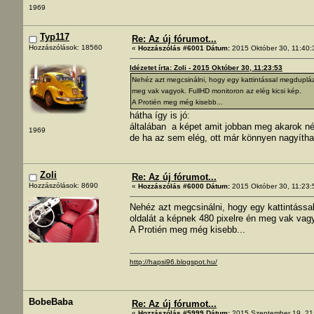
1969
Typ117
Re: Az új fórumot...
Hozzászólások: 18560
«
Hozzászólás #6001 Dátum:
2015 Október 30, 11:40:
Idézetet írta: Zoli - 2015 Október 30, 11:23:53
Nehéz azt megcsinálni, hogy egy kattintással megdupláz
meg vak vagyok. FullHD monitoron az elég kicsi kép.
A Protién meg még kisebb...
hátha így is jó:
általában a képet amit jobban meg akarok né
1969
de ha az sem elég, ott már könnyen nagyíthat
Zoli
Re: Az új fórumot...
Hozzászólások: 8690
«
Hozzászólás #6000 Dátum:
2015 Október 30, 11:23:
Nehéz azt megcsinálni, hogy egy kattintássa
oldalát a képnek 480 pixelre én meg vak vagy
A Protién meg még kisebb...
http://hapsi96.blogspot.hu/
BobeBaba
Re: Az új fórumot...
«
Hozzászólás #5999 Dátum:
2015 Szeptember 19, 21