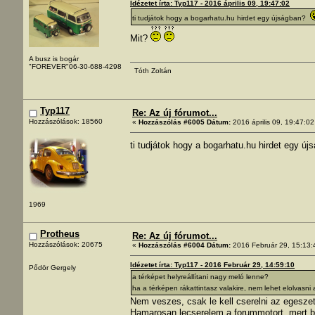
Idézetet írta: Typ117 - 2016 április 09, 19:47:02
ti tudjátok hogy a bogarhatu.hu hirdet egy újságban?
Mit?
A busz is bogár
"FOREVER"06-30-688-4298
Tóth Zoltán
Typ117
Re: Az új fórumot...
Hozzászólások: 18560
«
Hozzászólás #6005 Dátum:
2016 április 09, 19:47:02
ti tudjátok hogy a bogarhatu.hu hirdet egy 
1969
Protheus
Re: Az új fórumot...
Hozzászólások: 20675
«
Hozzászólás #6004 Dátum:
2016 Február 29, 15:13:
Idézetet írta: Typ117 - 2016 Február 29, 14:59:10
Pődör Gergely
a térképet helyreállítani nagy meló lenne?
ha a térképen rákattintasz valakire, nem lehet elolvasni 
Nem veszes, csak le kell cserelni az egeszet 
Hamarosan lecserelem a forummotort, mert borz