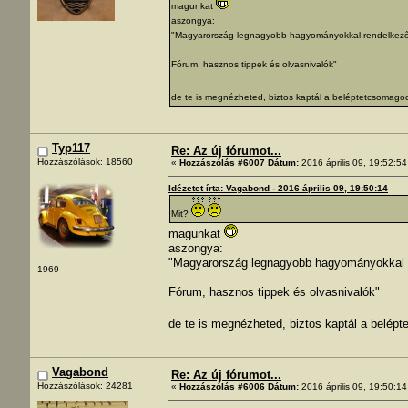
magunkat
aszongya:
"Magyarország legnagyobb hagyományokkal rendelkező
Fórum, hasznos tippek és olvasnivalók"
de te is megnézheted, biztos kaptál a beléptetcsomago
Typ117
Re: Az új fórumot...
Hozzászólások: 18560
«
Hozzászólás #6007 Dátum:
2016 április 09, 19:52:54
Idézetet írta: Vagabond - 2016 április 09, 19:50:14
Mit?
magunkat
aszongya:
"Magyarország legnagyobb hagyományokkal 
1969
Fórum, hasznos tippek és olvasnivalók"
de te is megnézheted, biztos kaptál a belép
Vagabond
Re: Az új fórumot...
Hozzászólások: 24281
«
Hozzászólás #6006 Dátum:
2016 április 09, 19:50:14