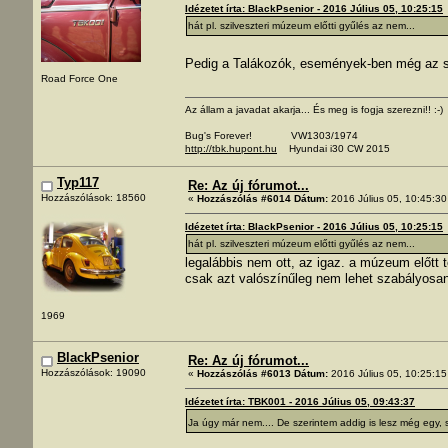
Idézetet írta: BlackPsenior - 2016 Július 05, 10:25:15
hát pl. szilveszteri múzeum előtti gyűlés az nem...
Pedig a Talákozók, események-ben még az s
Road Force One
Az állam a javadat akarja... És meg is fogja szerezni!! :-)
Bug's Forever! VW1303/1974
http://tbk.hupont.hu
Hyundai i30 CW 2015
Typ117
Re: Az új fórumot...
Hozzászólások: 18560
«
Hozzászólás #6014 Dátum:
2016 Július 05, 10:45:30
Idézetet írta: BlackPsenior - 2016 Július 05, 10:25:15
hát pl. szilveszteri múzeum előtti gyűlés az nem...
legalábbis nem ott, az igaz. a múzeum előtt te
csak azt valószínűleg nem lehet szabályosan
1969
BlackPsenior
Re: Az új fórumot...
Hozzászólások: 19090
«
Hozzászólás #6013 Dátum:
2016 Július 05, 10:25:15
Idézetet írta: TBK001 - 2016 Július 05, 09:43:37
Ja úgy már nem.... De szerintem addig is lesz még egy,