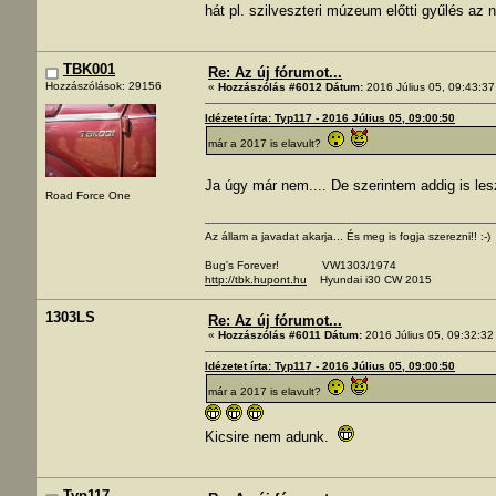
hát pl. szilveszteri múzeum előtti gyűlés az 
TBK001
Re: Az új fórumot...
Hozzászólások: 29156
«
Hozzászólás #6012 Dátum:
2016 Július 05, 09:43:37
Idézetet írta: Typ117 - 2016 Július 05, 09:00:50
már a 2017 is elavult?
Ja úgy már nem.... De szerintem addig is le
Road Force One
Az állam a javadat akarja... És meg is fogja szerezni!! :-)
Bug's Forever! VW1303/1974
http://tbk.hupont.hu
Hyundai i30 CW 2015
1303LS
Re: Az új fórumot...
«
Hozzászólás #6011 Dátum:
2016 Július 05, 09:32:32
Idézetet írta: Typ117 - 2016 Július 05, 09:00:50
már a 2017 is elavult?
Kicsire nem adunk.
Typ117