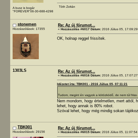
Tóth Zoltán
A busz is bogár
"FOREVER"06-30-688-4298
stonemen
Re: Az új fórumot...
Hozzászólások: 17355
«
Hozzászólás #6017 Dátum:
2016 Július 05, 17:09:29
OK, holnap reggel frissítek.
1303LS
Re: Az új fórumot...
«
Hozzászólás #6016 Dátum:
2016 Július 05, 17:07:27
Idézetet írta: TBK001 - 2016 Július 05, 07:11:21
Tudom, megint én vagyok a kötözködő, de nem túl friss
Nem mondom, hogy értelmetlen, mert attól, h
lehet, hogy annak is 80% robot.
Szóval lehet, hogy még mindig sokan tájéko
TBK001
Re: Az új fórumot...
Hozzászólások: 29156
«
Hozzászólás #6015 Dátum:
2016 Július 05, 11:07:54