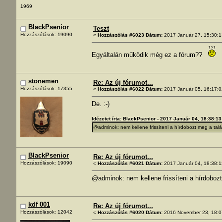
1969
BlackPsenior
Teszt
Hozzászólások: 19090
«
Hozzászólás #6023 Dátum:
2017 Január 27, 15:30:1
Egyáltalán működik még ez a fórum??
stonemen
Re: Az új fórumot...
Hozzászólások: 17355
«
Hozzászólás #6022 Dátum:
2017 Január 05, 16:17:0
De. :-)
Idézetet írta: BlackPsenior - 2017 Január 04, 18:38:13
@adminok: nem kellene frissíteni a hírdobozt meg a talá
BlackPsenior
Re: Az új fórumot...
Hozzászólások: 19090
«
Hozzászólás #6021 Dátum:
2017 Január 04, 18:38:1
@adminok: nem kellene frissíteni a hírdobozt
kdf 001
Re: Az új fórumot...
Hozzászólások: 12042
«
Hozzászólás #6020 Dátum:
2016 November 23, 18:0