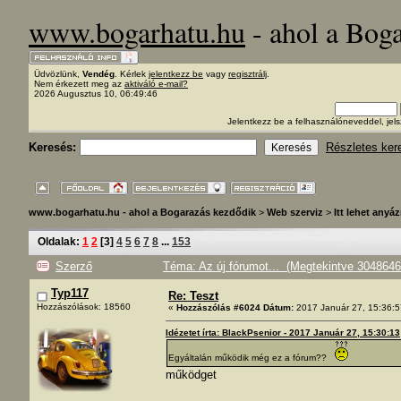
www.bogarhatu.hu
- ahol a Bog
Üdvözlünk,
Vendég
. Kérlek
jelentkezz be
vagy
regisztrálj
.
Nem érkezett meg az
aktiváló e-mail?
2026 Augusztus 10, 06:49:46
Jelentkezz be a felhasználóneveddel, j
Keresés:
Részletes ker
www.bogarhatu.hu - ahol a Bogarazás kezdődik
>
Web szerviz
>
Itt lehet anyáz
Oldalak:
1
2
[
3
]
4
5
6
7
8
...
153
Szerző
Téma: Az új fórumot... (Megtekintve 3048646
Typ117
Re: Teszt
Hozzászólások: 18560
«
Hozzászólás #6024 Dátum:
2017 Január 27, 15:36:5
Idézetet írta: BlackPsenior - 2017 Január 27, 15:30:13
Egyáltalán működik még ez a fórum??
működget