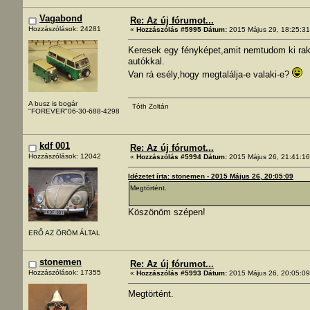
Vagabond
Re: Az új fórumot...
Hozzászólások: 24281
«
Hozzászólás #5995 Dátum:
2015 Május 29, 18:25:31
Keresek egy fényképet,amit nemtudom ki rakot
autókkal.
Van rá esély,hogy megtalálja-e valaki-e?
A busz is bogár
Tóth Zoltán
"FOREVER"06-30-688-4298
kdf 001
Re: Az új fórumot...
Hozzászólások: 12042
«
Hozzászólás #5994 Dátum:
2015 Május 26, 21:41:16
Idézetet írta: stonemen - 2015 Május 26, 20:05:09
Megtörtént.
Köszönöm szépen!
ERŐ AZ ÖRÖM ÁLTAL
stonemen
Re: Az új fórumot...
Hozzászólások: 17355
«
Hozzászólás #5993 Dátum:
2015 Május 26, 20:05:09
Megtörtént.