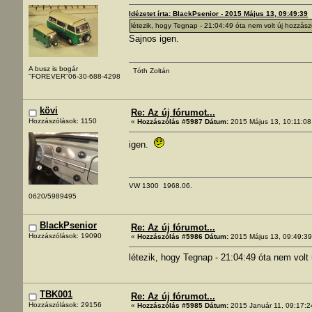
Idézetet írta: BlackPsenior - 2015 Május 13, 09:49:39
létezik, hogy Tegnap - 21:04:49 óta nem volt új hozzás
Sajnos igen.
A busz is bogár
Tóth Zoltán
"FOREVER"06-30-688-4298
kövi
Re: Az új fórumot...
Hozzászólások: 1150
«
Hozzászólás #5987 Dátum:
2015 Május 13, 10:11:08
igen.
VW 1300 1968.06.
0620/5989495
BlackPsenior
Re: Az új fórumot...
Hozzászólások: 19090
«
Hozzászólás #5986 Dátum:
2015 Május 13, 09:49:39
létezik, hogy Tegnap - 21:04:49 óta nem volt
TBK001
Re: Az új fórumot...
Hozzászólások: 29156
«
Hozzászólás #5985 Dátum:
2015 Január 11, 09:17:2