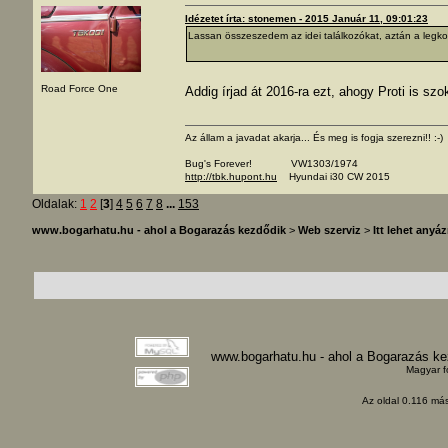
Idézetet írta: stonemen - 2015 Január 11, 09:01:23
Lassan összeszedem az idei találkozókat, aztán a legko
Road Force One
Addig írjad át 2016-ra ezt, ahogy Proti is szo
Az állam a javadat akarja... És meg is fogja szerezni!! :-)
Bug's Forever! VW1303/1974
http://tbk.hupont.hu
Hyundai i30 CW 2015
Oldalak:
1
2
[
3
]
4
5
6
7
8
...
153
www.bogarhatu.hu - ahol a Bogarazás kezdődik
>
Web szerviz
>
Itt lehet anyáz
www.bogarhatu.hu - ahol a Bogarazás k
Magyar f
Az oldal 0.116 más