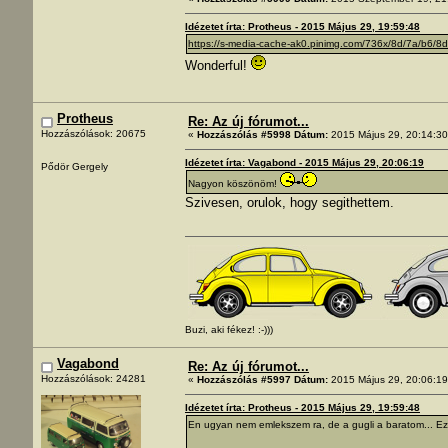
Idézetet írta: Protheus - 2015 Május 29, 19:59:48
https://s-media-cache-ak0.pinimg.com/736x/8d/7a/b
Wonderful!
Protheus
Re: Az új fórumot...
Hozzászólások: 20675
«
Hozzászólás #5998 Dátum:
2015 Május 29, 20:14:30
Idézetet írta: Vagabond - 2015 Május 29, 20:06:19
Pődör Gergely
Nagyon köszönöm!
Szivesen, orulok, hogy segithettem.
Buzi, aki fékez! :-)))
Vagabond
Re: Az új fórumot...
Hozzászólások: 24281
«
Hozzászólás #5997 Dátum:
2015 Május 29, 20:06:19
Idézetet írta: Protheus - 2015 Május 29, 19:59:48
En ugyan nem emlekszem ra, de a gugli a baratom... Ez 