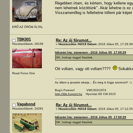
Régebben írtam, és kértem, hogy kellene egy
nem lehetnek közöttünk". Akár lehetne is ez 
Visszamenőleg is fellehetne tölteni pár képet
ERŐ AZ ÖRÖM ÁLTAL
TBK001
Re: Az új fórumot...
Hozzászólások: 29156
«
Hozzászólás #6019 Dátum:
2016 Július 05, 17:28:39
Idézetet írta: stonemen - 2016 Július 05, 17:09:29
OK, holnap reggel frissítek.
Ott voltam, vagy ott voltam????
Sokakkal
Road Force One
Az állam a javadat akarja... És meg is fogja szerezni!! :-)
Bug's Forever! VW1303/1974
http://tbk.hupont.hu
Hyundai i30 CW 2015
Vagabond
Re: Az új fórumot...
Hozzászólások: 24281
«
Hozzászólás #6018 Dátum:
2016 Július 05, 17:12:25
Idézetet írta: stonemen - 2016 Július 05, 17:09:29
OK, holnap reggel frissítek.