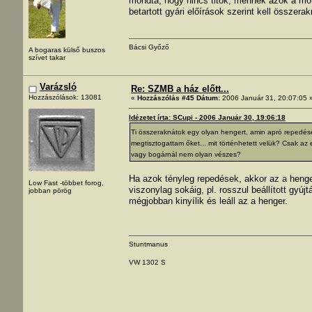
mondta, hogy nincs titok, mennek azok a moto
betartott gyári előírások szerint kell összerakn
Bácsi Győző
A bogaras külső buszos
szívet takar
Varázsló
Re: SZMB a ház előtt...
Hozzászólások: 13081
«
Hozzászólás #45 Dátum:
2006 Január 31, 20:07:05 
Idézetet írta: SCupi - 2006 Január 30, 19:06:18
Ti összeraknátok egy olyan hengert, amin apró repedése
megtisztogattam őket... mit történhetett velük? Csak az 
vagy bogárnál nem olyan vészes?
Ha azok tényleg repedések, akkor az a henge
Low Fast -többet forog,
viszonylag sokáig, pl. rosszul beállított gyú
jobban pörög
mégjobban kinyílik és leáll az a henger.
Stuntmanus
VW 1302 S