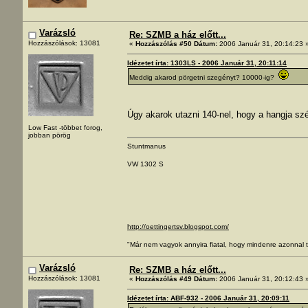
Varázsló
Re: SZMB a ház előtt...
Hozzászólások: 13081
«
Hozzászólás #50 Dátum:
2006 Január 31, 20:14:23 
Idézetet írta: 1303LS - 2006 Január 31, 20:11:14
Meddig akarod pörgetni szegényt? 10000-ig?
Úgy akarok utazni 140-nel, hogy a hangja sz
Low Fast -többet forog,
jobban pörög
Stuntmanus
VW 1302 S
http://oettingertsv.blogspot.com/
"Már nem vagyok annyira fiatal, hogy mindenre azonnal t
Varázsló
Re: SZMB a ház előtt...
Hozzászólások: 13081
«
Hozzászólás #49 Dátum:
2006 Január 31, 20:12:43 
Idézetet írta: ABF-932 - 2006 Január 31, 20:09:11