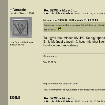
Varázsló
Re: SZMB a ház előtt...
Hozzászólások: 13081
«
Hozzászólás #54 Dátum:
2006 Január 31, 20:33:08 
Idézetet írta: 1303LS - 2006 Január 31, 20:20:59
A rajzáson meg elpöfögtetsz majd féltank benzint álló h
Na jó én is.
Tök gyári lesz minden kívülről. Se egy sport
Én is kíváncsi vagyok rá, hogy mit lehet il
Low Fast -többet forog,
jobban pörög
kipufogóhang, motorhang.
Stuntmanus
VW 1302 S
http://oettingertsv.blogspot.com/
"Már nem vagyok annyira fiatal, hogy mindenre azonnal t
1303LS
Re: SZMB a ház előtt...
«
Hozzászólás #53 Dátum:
2006 Január 31, 20:20:59 