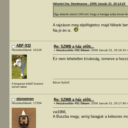
Idézetet írta: Stuntmanus - 2006 Január 31, 20:14:23
Úgy akarok utazni 140-nel, hogy a hangja szép boxer l
A rajzáson meg elpöfögtetsz majd féltank ben
Na jó én is.
ABF-932
Re: SZMB a ház előtt...
Hozzászólások: 10126
«
Hozzászólás #52 Dátum:
2006 Január 31, 20:19:10 
Ez nem lehetetlen kívánság, ismerve a hozzá
Bácsi Győző
A bogaras külső buszos
szívet takar
stonemen
Re: SZMB a ház előtt...
Hozzászólások: 17354
«
Hozzászólás #51 Dátum:
2006 Január 31, 20:17:46 
vw1966,
A Buszba megy, amíg faragjuk a kétezres moci