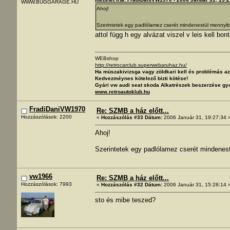
WWW.BUGGARAGE.HU
Ahoj!
Szerintetek egy padlólamez cserét mindenestül mennyib
attol függ h egy alvázat viszel v leis kell bon
WEBshop
http://retrocarclub.superwebaruhaz.hu/
Ha müszakivizsga vagy zöldkari kell és problémás 
Kedvezméynes kötelező bizti kötése!
Gyári vw audi seat skoda Alkatrészek beszerzése gyo
www.retroautoklub.hu
FradiDaniVW1970
Re: SZMB a ház előtt...
Hozzászólások: 2200
«
Hozzászólás #33 Dátum:
2006 Január 31, 19:27:34 
Ahoj!
Szerintetek egy padlólamez cserét mindenest
vw1966
Re: SZMB a ház előtt...
Hozzászólások: 7993
«
Hozzászólás #32 Dátum:
2006 Január 31, 15:28:14 
sto és mibe teszed?