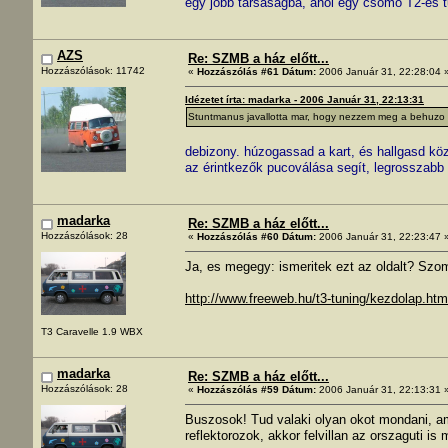
egy jobb társaságba, ahol egy csomó T2-es tul
AZS
Re: SZMB a ház előtt...
Hozzászólások: 11742
«
Hozzászólás #61 Dátum:
2006 Január 31, 22:28:04 
Idézetet írta: madarka - 2006 Január 31, 22:13:31
Stuntmanus javallotta mar, hogy nezzem meg a behuzo re
debizony. húzogassad a kart, és hallgasd közb
az érintkezők pucoválása segít, legrosszabb es
madarka
Re: SZMB a ház előtt...
Hozzászólások: 28
«
Hozzászólás #60 Dátum:
2006 Január 31, 22:23:47 
Ja, es megegy: ismeritek ezt az oldalt? Szomb
http://www.freeweb.hu/t3-tuning/kezdolap.htm
T3 Caravelle 1.9 WBX
madarka
Re: SZMB a ház előtt...
Hozzászólások: 28
«
Hozzászólás #59 Dátum:
2006 Január 31, 22:13:31 
Buszosok! Tud valaki olyan okot mondani, ami
reflektorozok, akkor felvillan az orszaguti i