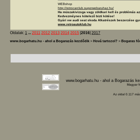
WEBshop
http://retrocarclub.superwebaruhaz.hu/
Ha müszakivizsga vagy zöldkari kell és problémás 
Kedvezméynes kötelező bizti kötése!
Gyári vw audi seat skoda Alkatrészek beszerzése gyo
www.retroautoklub.hu
Oldalak:
1
...
2011
2012
2013
2014
2015
[
2016
]
2017
www.bogarhatu.hu - ahol a Bogarazás kezdődik
>
Hová tartozol?
>
Bogaras f
www.bogarhatu.hu - ahol a Bogarazás k
Magyar f
Az oldal 0.117 más