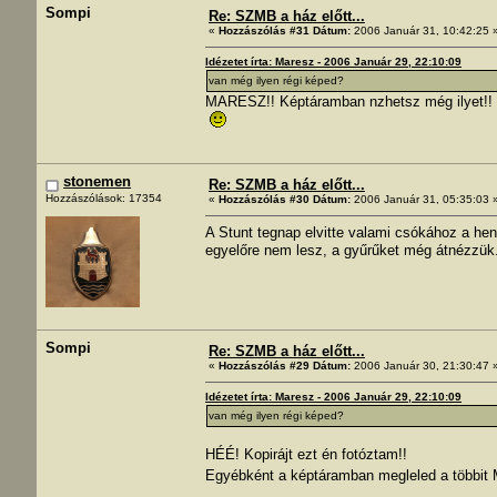
Sompi
Re: SZMB a ház előtt...
«
Hozzászólás #31 Dátum:
2006 Január 31, 10:42:25 
Idézetet írta: Maresz - 2006 Január 29, 22:10:09
van még ilyen régi képed?
MARESZ!! Képtáramban nzhetsz még ilyet!! E
stonemen
Re: SZMB a ház előtt...
Hozzászólások: 17354
«
Hozzászólás #30 Dátum:
2006 Január 31, 05:35:03 
A Stunt tegnap elvitte valami csókához a he
egyelőre nem lesz, a gyűrűket még átnézzük. 
Sompi
Re: SZMB a ház előtt...
«
Hozzászólás #29 Dátum:
2006 Január 30, 21:30:47 
Idézetet írta: Maresz - 2006 Január 29, 22:10:09
van még ilyen régi képed?
HÉÉ! Kopirájt ezt én fotóztam!!
Egyébként a képtáramban megleled a többit