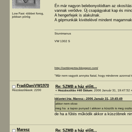
Én már nagyon belebonyolódtam az okosításb
vannak verődve. Új csapágyakat kap és minde
Low Fast -többet forog,
A hengerfejek is alakulnak.
jobban pörög
A gépmunkák kivételével mindent magamnak c
Stuntmanus
VW 1302 S
http://oettingertsv.blogspot.com/
"Már nem vagyok annyira fiatal, hogy mindenre azonnal t
FradiDaniVW1970
Re: SZMB a ház előtt...
Hozzászólások: 2200
«
Hozzászólás #40 Dátum:
2006 Január 31, 19:47:52 
Idézetet írta: Maresz - 2006 Január 31, 19:45:49
akkor nem olcso
meg ha a tapso punyad t akkoer a küszöb is meg oszlop
de ha a fűtés működik akkor a küszöbnek ni
Maresz
Re: SZMB a ház előtt...