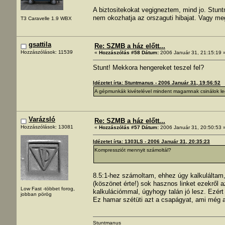
A biztositekokat vegigneztem, mind jo. Stun
nem okozhatja az orszaguti hibajat. Vagy me
T3 Caravelle 1.9 WBX
gsattila
Re: SZMB a ház előtt...
Hozzászólások: 11539
«
Hozzászólás #58 Dátum:
2006 Január 31, 21:15:19 
Stunt! Mekkora hengereket teszel fel?
Idézetet írta: Stuntmanus - 2006 Január 31, 19:56:52
A gépmunkák kivételével mindent magamnak csinálok le
Varázsló
Re: SZMB a ház előtt...
Hozzászólások: 13081
«
Hozzászólás #57 Dátum:
2006 Január 31, 20:50:53 
Idézetet írta: 1303LS - 2006 Január 31, 20:35:23
Kompressziót mennyit számoltál?
8.5:1-hez számoltam, ehhez úgy kalkuláltam,
(köszönet érte!) sok hasznos linket ezekről 
Low Fast -többet forog,
kalkulációmmal, úgyhogy talán jó lesz. Ezért
jobban pörög
Ez hamar szétüti azt a csapágyat, ami még a
Stuntmanus