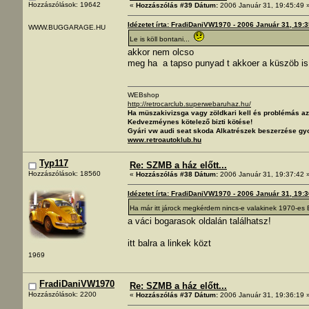
Hozzászólások: 19642
«
Hozzászólás #39 Dátum:
2006 Január 31, 19:45:49 
Idézetet írta: FradiDaniVW1970 - 2006 Január 31, 19:
WWW.BUGGARAGE.HU
Le is köll bontani...
akkor nem olcso
meg ha a tapso punyad t akkoer a küszöb is 
WEBshop
http://retrocarclub.superwebaruhaz.hu/
Ha müszakivizsga vagy zöldkari kell és problémás 
Kedvezméynes kötelező bizti kötése!
Gyári vw audi seat skoda Alkatrészek beszerzése gyo
www.retroautoklub.hu
Typ117
Re: SZMB a ház előtt...
Hozzászólások: 18560
«
Hozzászólás #38 Dátum:
2006 Január 31, 19:37:42 
Idézetet írta: FradiDaniVW1970 - 2006 Január 31, 19:
Ha már itt járock megkérdem nincs-e valakinek 1970-es 
a váci bogarasok oldalán találhatsz!
itt balra a linkek közt
1969
FradiDaniVW1970
Re: SZMB a ház előtt...
Hozzászólások: 2200
«
Hozzászólás #37 Dátum:
2006 Január 31, 19:36:19 