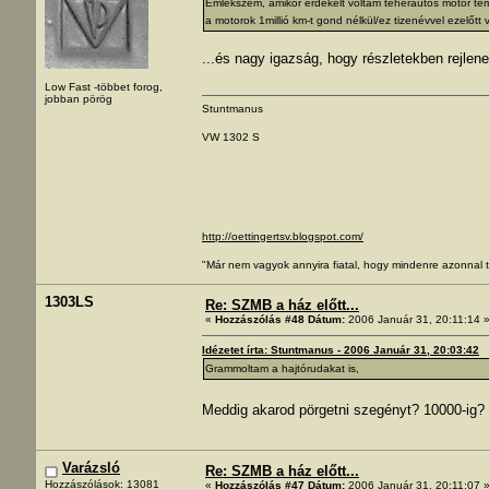
Emlékszem, amikor érdekelt voltam teherautós motor té
a motorok 1millió km-t gond nélkül/ez tizenévvel ezelőtt v
...és nagy igazság, hogy részletekben rejlenek
Low Fast -többet forog,
jobban pörög
Stuntmanus
VW 1302 S
http://oettingertsv.blogspot.com/
"Már nem vagyok annyira fiatal, hogy mindenre azonnal t
1303LS
Re: SZMB a ház előtt...
«
Hozzászólás #48 Dátum:
2006 Január 31, 20:11:14 
Idézetet írta: Stuntmanus - 2006 Január 31, 20:03:42
Grammoltam a hajtórudakat is,
Meddig akarod pörgetni szegényt? 10000-ig
Varázsló
Re: SZMB a ház előtt...
Hozzászólások: 13081
«
Hozzászólás #47 Dátum:
2006 Január 31, 20:11:07 