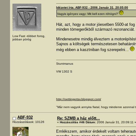
Idézetet írta: ABF-932 - 2006 Január 31, 20:05:00
Vagyis igényes vagy: Mit kell ezen röhögni?
Hát, azt, hogy a motor jóesetben 5500-at fog
minden tömegerőkből származó rezonanciát.
Low Fast -többet forog,
Mindenesetre mindig élveztem a motorépítés
jobban pörög
Sajnos a költségek természetesen behatárol
még ebben a kasztniban fog szerepelni...
Stuntmanus
VW 1302 S
http://oettingertsv.blogspot.com/
"Már nem vagyok annyira fiatal, hogy mindenre azonnal t
ABF-932
Re: SZMB a ház előtt...
Hozzászólások: 10126
«
Hozzászólás #46 Dátum:
2006 Január 31, 20:09:11 
Emlékszem, amikor érdekelt voltam teheraut