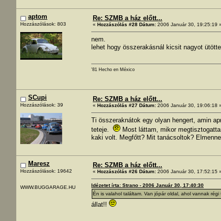
aptom
Re: SZMB a ház előtt...
Hozzászólások: 803
«
Hozzászólás #28 Dátum:
2006 Január 30, 19:25:19 
nem.
lehet hogy összerakásnál kicsit nagyot ütött
'81 Hecho en México
SCupi
Re: SZMB a ház előtt...
Hozzászólások: 39
«
Hozzászólás #27 Dátum:
2006 Január 30, 19:06:18 
Ti összeraknátok egy olyan hengert, amin apr
teteje.
Most láttam, mikor megtisztogattam 
kaki volt. Megfőtt? Mit tanácsoltok? Elmenn
Maresz
Re: SZMB a ház előtt...
Hozzászólások: 19642
«
Hozzászólás #26 Dátum:
2006 Január 30, 17:52:15 
Idézetet írta: Strano - 2006 Január 30, 17:40:30
WWW.BUGGARAGE.HU
Én is valahol találtam. Van jópár oldal, ahol vannak régi
állat!!