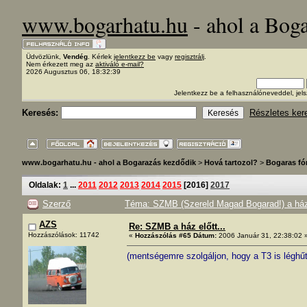
www.bogarhatu.hu
- ahol a Bog
Üdvözlünk,
Vendég
. Kérlek
jelentkezz be
vagy
regisztrálj
.
Nem érkezett meg az
aktiváló e-mail?
2026 Augusztus 06, 18:32:39
Jelentkezz be a felhasználóneveddel, j
Keresés:
Részletes ker
www.bogarhatu.hu - ahol a Bogarazás kezdődik
>
Hová tartozol?
>
Bogaras f
Oldalak:
1
...
2011
2012
2013
2014
2015
[
2016
]
2017
Szerző
Téma: SZMB (Szereld Magad Bogarad!) a ház 
AZS
Re: SZMB a ház előtt...
Hozzászólások: 11742
«
Hozzászólás #65 Dátum:
2006 Január 31, 22:38:02 
(mentségemre szolgáljon, hogy a T3 is léghű