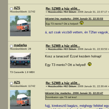
AZS
Re: SZMB a ház előtt...
Hozzászólások: 11742
«
Hozzászólás #64 Dátum:
2006 Január 31, 22:37:17 
Idézetet írta: madarka - 2006 Január 31, 22:33:53
Egy T3 mento? Ott a helyed!
á, azt csak viccből vettem, én T2fan vagyok,
madarka
Re: SZMB a ház előtt...
Hozzászólások: 28
«
Hozzászólás #63 Dátum:
2006 Január 31, 22:33:53 
Kosz a tanacsot! Ezzel kezdem holnap!
Egy T3 mento? Ott a helyed!
T3 Caravelle 1.9 WBX
AZS
Re: SZMB a ház előtt...
Hozzászólások: 11742
«
Hozzászólás #62 Dátum:
2006 Január 31, 22:30:44 
Idézetet írta: madarka - 2006 Január 31, 22:23:47
Szombaton ujra T3 tali lesz!
fujjj, kirekesztő bagázs, méghogy feltétel e