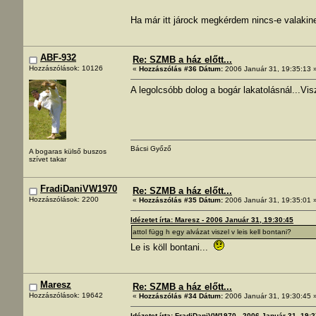
Ha már itt járock megkérdem nincs-e valakin
ABF-932
Re: SZMB a ház előtt...
Hozzászólások: 10126
«
Hozzászólás #36 Dátum:
2006 Január 31, 19:35:13 
A legolcsóbb dolog a bogár lakatolásnál...Vi
Bácsi Győző
A bogaras külső buszos
szívet takar
FradiDaniVW1970
Re: SZMB a ház előtt...
Hozzászólások: 2200
«
Hozzászólás #35 Dátum:
2006 Január 31, 19:35:01 
Idézetet írta: Maresz - 2006 Január 31, 19:30:45
attol függ h egy alvázat viszel v leis kell bontani?
Le is köll bontani...
Maresz
Re: SZMB a ház előtt...
Hozzászólások: 19642
«
Hozzászólás #34 Dátum:
2006 Január 31, 19:30:45 
Idézetet írta: FradiDaniVW1970 - 2006 Január 31, 19: