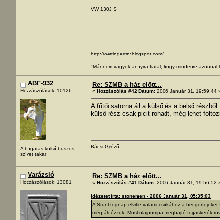
VW 1302 S
http://oettingertsv.blogspot.com/
"Már nem vagyok annyira fiatal, hogy mindenre azonnal t
ABF-932
Re: SZMB a ház előtt...
Hozzászólások: 10126
«
Hozzászólás #42 Dátum:
2006 Január 31, 19:59:44 
A fűtőcsatorna áll a külső és a belső részb
külső rész csak picit rohadt, még lehet folto
Bácsi Győző
A bogaras külső buszos
szívet takar
Varázsló
Re: SZMB a ház előtt...
Hozzászólások: 13081
«
Hozzászólás #41 Dátum:
2006 Január 31, 19:56:52 
Idézetet írta: stonemen - 2006 Január 31, 05:35:03
A Stunt tegnap elvitte valami csókához a hengerfejeket
még átnézzük. Most olajpumpa meghajtó fogaskerék rövidít