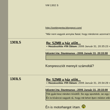
VW 1302 S
http://oettingertsv.blogspot.com/
"Már nem vagyok annyira fiatal, hogy mindenre azonnal t
1303LS
Re: SZMB a ház előtt...
«
Hozzászólás #56 Dátum:
2006 Január 31, 20:35:23 
Idézetet írta: Stuntmanus - 2006 Január 31, 20:33:08
Kompressziót mennyit számoltál?
1303LS
Re: SZMB a ház előtt...
«
Hozzászólás #55 Dátum:
2006 Január 31, 20:34:29 
Idézetet írta: Stuntmanus - 2006 Január 31, 20:33:08
Tök gyári lesz minden kívülről. Se egy sportdob, se egy 
Én is kíváncsi vagyok rá, hogy mit lehet ilyen módon 
Én is motorhangot írtam.