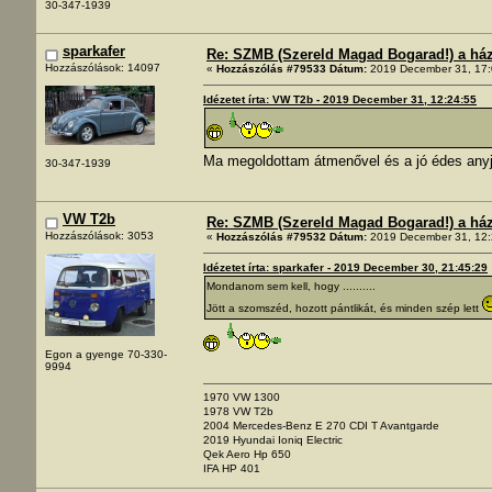
30-347-1939
sparkafer
Re: SZMB (Szereld Magad Bogarad!) a ház 
Hozzászólások: 14097
«
Hozzászólás #79533 Dátum:
2019 December 31, 17:
Idézetet írta: VW T2b - 2019 December 31, 12:24:55
Ma megoldottam átmenővel és a jó édes any
30-347-1939
VW T2b
Re: SZMB (Szereld Magad Bogarad!) a ház 
Hozzászólások: 3053
«
Hozzászólás #79532 Dátum:
2019 December 31, 12:
Idézetet írta: sparkafer - 2019 December 30, 21:45:29
Mondanom sem kell, hogy ..........
Jött a szomszéd, hozott pántlikát, és minden szép lett
Egon a gyenge 70-330-
9994
1970 VW 1300
1978 VW T2b
2004 Mercedes-Benz E 270 CDI T Avantgarde
2019 Hyundai Ioniq Electric
Qek Aero Hp 650
IFA HP 401