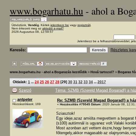
www.bogarhatu.hu
- ahol a Bog
Üdvözlünk,
Vendég
. Kérlek
jelentkezz be
vagy
regisztrálj
.
Nem érkezett meg az
aktiváló e-mail?
2026 Augusztus 08, 12:59:57
Jelentkezz be a felhasználóneveddel, j
Keresés:
Részletes ker
www.bogarhatu.hu - ahol a Bogarazás kezdődik
>
Hová tartozol?
>
Bogaras f
Oldalak:
1
...
24
25
26
27
28
[
29
]
30
31
32
33
34
...
2017
Szerző
Téma: SZMB (Szereld Magad Bogarad!) a ház 
antpeter
Re: SZMB (Szereld Magad Bogarad!) a ház 
Hozzászólások: 169
«
Hozzászólás #79545 Dátum:
2020 Január 08, 12:31:
Sziasztok!
Egy ideje,azaz amióta megvettem a bogarat f
(s100) autómnál is ugyanez volt.Valaki koráb
Most azonban azt vettem észre,hogy benyomot
főtengely,akkor magasabb az olajnyomás,vag