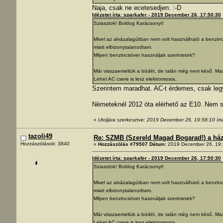
Naja, csak ne ecetesedjen. :-D
Idézetet írta: sparkafer - 2019 December 26, 17:50:30
Sziasztok! Boldog Karácsonyt!
Mivel az alvázalagútban nem volt használható a benzinc
miatt elbizonytalanodtam.
Milyen benzincsövet használjak szerintetek?
Már visszaemeltük a bódét, de talán még nem késő. Max.
Lehet AC csere is lesz elektromosra.
Szerintem maradhat. AC-t érdemes, csak legy
Németeknél 2012 óta elérhető az E10. Nem s
«
Utoljára szerkesztve: 2019 December 26, 19:58:10 írt
tazoli49
Re: SZMB (Szereld Magad Bogarad!) a ház 
Hozzászólások: 3840
«
Hozzászólás #79507 Dátum:
2019 December 26, 19:
Idézetet írta: sparkafer - 2019 December 26, 17:50:30
Sziasztok! Boldog Karácsonyt!
Mivel az alvázalagútban nem volt használható a benzinc
miatt elbizonytalanodtam.
Milyen benzincsövet használjak szerintetek?
Már visszaemeltük a bódét, de talán még nem késő. Max.
Lehet AC csere is lesz elektromosra.