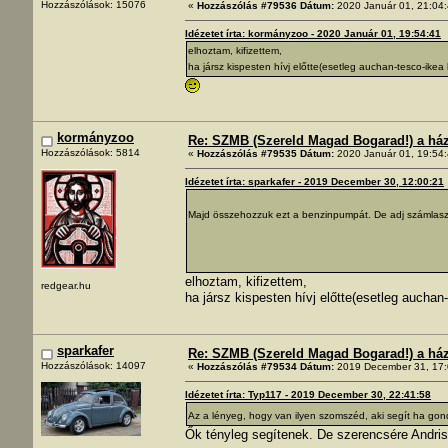
Hozzászólások: 15076
«
Hozzászólás #79536 Dátum:
2020 Január 01, 21:04:
Idézetet írta: kormányzoo - 2020 Január 01, 19:54:41
elhoztam, kifizettem,
ha jársz kispesten hívj előtte(esetleg auchan-tesco-ikea
kormányzoo
Re: SZMB (Szereld Magad Bogarad!) a ház 
Hozzászólások: 5814
«
Hozzászólás #79535 Dátum:
2020 Január 01, 19:54:
Idézetet írta: sparkafer - 2019 December 30, 12:00:21
Majd összehozzuk ezt a benzinpumpát. De adj számlasz
elhoztam, kifizettem,
redgear.hu
ha jársz kispesten hívj előtte(esetleg auchan
sparkafer
Re: SZMB (Szereld Magad Bogarad!) a ház 
Hozzászólások: 14097
«
Hozzászólás #79534 Dátum:
2019 December 31, 17:
Idézetet írta: Typ117 - 2019 December 30, 22:41:58
Az a lényeg, hogy van ilyen szomszéd, aki segít ha g
Ők tényleg segítenek. De szerencsére Andris f