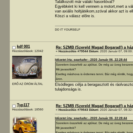
Találkozott már valaki hasonlóval?
Egyébként ki kell vennem a motort,mert a vá
van axiális holtjátékom,szóval akkor azt is e
Köszi a válasz előre is.
DO IT YOURSELF
kdf 001
Re: SZMB (Szereld Magad Bogarad!) a ház 
Hozzászólások: 12042
«
Hozzászólás #79544 Dátum:
2020 Január 07, 09:00:
Idézetet írta: sparkafer - 2020 Január 06, 22:28:44
Szerelem összefelé az ajtókat. De még az üveg beszerelés
Mit javasoltok?
Esetleg máshova is érdemes tenni. Bár még rémlik, hogy a
áron.
Elsödleges célja a beragasztott és ráolvaszt
ERŐ AZ ÖRÖM ÁLTAL
tulajdonsága is.
Typ117
Re: SZMB (Szereld Magad Bogarad!) a ház 
Hozzászólások: 18560
«
Hozzászólás #79543 Dátum:
2020 Január 07, 08:32:
Idézetet írta: sparkafer - 2020 Január 06, 22:28:44
Szerelem összefelé az ajtókat. De még az üveg beszerelés
Mit javasoltok?
Esetleg máshova is érdemes tenni. Bár még rémlik, hogy a