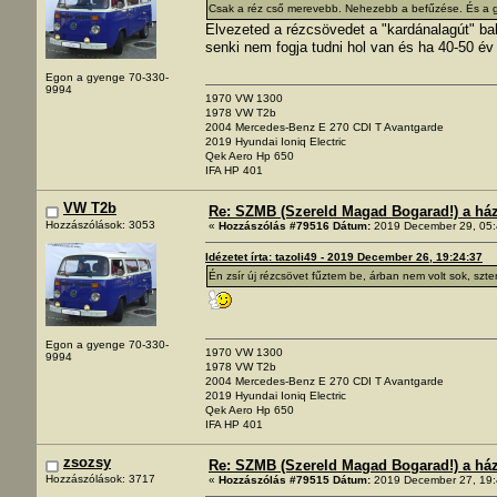
Csak a réz cső merevebb. Nehezebb a befűzése. És a g
Elvezeted a rézcsövedet a "kardánalagút" ba
senki nem fogja tudni hol van és ha 40-50 év
Egon a gyenge 70-330-
9994
1970 VW 1300
1978 VW T2b
2004 Mercedes-Benz E 270 CDI T Avantgarde
2019 Hyundai Ioniq Electric
Qek Aero Hp 650
IFA HP 401
VW T2b
Re: SZMB (Szereld Magad Bogarad!) a ház 
Hozzászólások: 3053
«
Hozzászólás #79516 Dátum:
2019 December 29, 05:
Idézetet írta: tazoli49 - 2019 December 26, 19:24:37
Én zsír új rézcsövet fűztem be, árban nem volt sok, szte
Egon a gyenge 70-330-
1970 VW 1300
9994
1978 VW T2b
2004 Mercedes-Benz E 270 CDI T Avantgarde
2019 Hyundai Ioniq Electric
Qek Aero Hp 650
IFA HP 401
zsozsy
Re: SZMB (Szereld Magad Bogarad!) a ház 
Hozzászólások: 3717
«
Hozzászólás #79515 Dátum:
2019 December 27, 19: