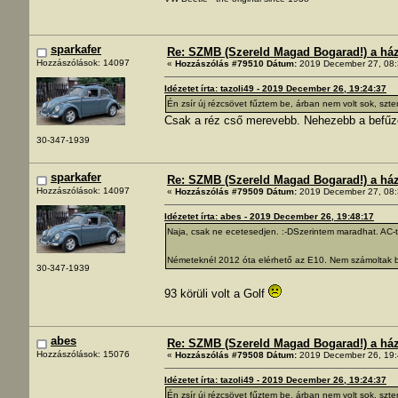
sparkafer
Re: SZMB (Szereld Magad Bogarad!) a ház 
Hozzászólások: 14097
«
Hozzászólás #79510 Dátum:
2019 December 27, 08:
Idézetet írta: tazoli49 - 2019 December 26, 19:24:37
Én zsír új rézcsövet fűztem be, árban nem volt sok, szte
Csak a réz cső merevebb. Nehezebb a befűzé
30-347-1939
sparkafer
Re: SZMB (Szereld Magad Bogarad!) a ház 
Hozzászólások: 14097
«
Hozzászólás #79509 Dátum:
2019 December 27, 08:
Idézetet írta: abes - 2019 December 26, 19:48:17
Naja, csak ne ecetesedjen. :-DSzerintem maradhat. AC-t
Németeknél 2012 óta elérhető az E10. Nem számoltak b
30-347-1939
93 körüli volt a Golf
abes
Re: SZMB (Szereld Magad Bogarad!) a ház 
Hozzászólások: 15076
«
Hozzászólás #79508 Dátum:
2019 December 26, 19:
Idézetet írta: tazoli49 - 2019 December 26, 19:24:37
Én zsír új rézcsövet fűztem be, árban nem volt sok, szte