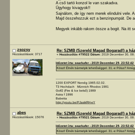
A cső tartó konzol le van szakadva.
Úgyhogy kivagyok!!
Sajnálom, de így nem merek elindulni vele. A
Majd összehozzuk ezt a benzinpumpát. De a
Megyek inkább rakom össze a bogit. Na itt
zsozsy
Re: SZMB (Szereld Magad Bogarad!) a ház 
Hozzászólások: 3717
«
Hozzászólás #79522 Dátum:
2019 December 30, 08:
Idézetet írta: sparkafer - 2019 December 29, 23:52:42
Köszi! Élnék bármelyik lehetőséggel. 31.-e Pólus? Amúgy
1200 EXPORT Norvég 1965.02.02.
T3 Hochdach Münnich Rhodos 1981
Golf2 (Fire & Ice belső) 1989
Astra f 1996
Babetta
http://youtu.be/PJasikRH-eY
abes
Re: SZMB (Szereld Magad Bogarad!) a ház 
Hozzászólások: 15076
«
Hozzászólás #79521 Dátum:
2019 December 30, 08:
Idézetet írta: sparkafer - 2019 December 29, 23:52:42
Köszi! Élnék bármelyik lehetőséggel. 31.-e Pólus? Amúgy