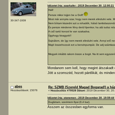
Idézetet írta: sparkafer - 2019 December 30, 12:00:21
Hali!
Persze mikor tojjon be a Golf!
Most már annyira szar, hogy nem merek elindulni vele.
30-347-1939
Nem bírtam kiszedni azt a rohadék, hátsó lambdaszondát
És persze mindenre fény derül ilyenkor, ha alá tudsz né
A cső tartó konzol le van szakadva.
Úgyhogy kivagyok!!
Sajnálom, de így nem merek elindulni vele. Annyi erő ne
Majd összehozzuk ezt a benzinpumpát. De adj számlasz
Megyek inkább rakom össze a bogit. Na itt sem egysze
Mondanom sem kell, hogy megint átszakadt e
Jött a szomszéd, hozott pántlikát, és minden
abes
Re: SZMB (Szereld Magad Bogarad!) a ház 
Hozzászólások: 15076
«
Hozzászólás #79528 Dátum:
2019 December 30, 20:
Idézetet írta: stonemen - 2019 December 30, 19:59:44
Gugliztam, szerintem 6psi (0,4 bar).
Asszem az összesben egyforma van.