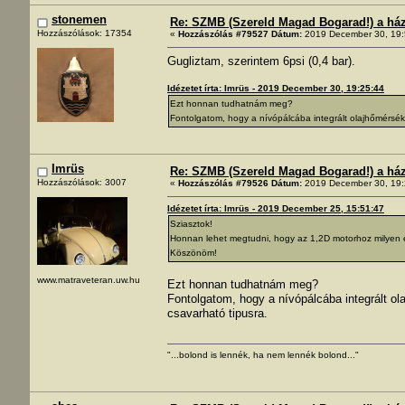
stonemen
Re: SZMB (Szereld Magad Bogarad!) a ház 
Hozzászólások: 17354
«
Hozzászólás #79527 Dátum:
2019 December 30, 19:
Gugliztam, szerintem 6psi (0,4 bar).
Idézetet írta: Imrüs - 2019 December 30, 19:25:44
Ezt honnan tudhatnám meg?
Fontolgatom, hogy a nívópálcába integrált olajhőmérsékl
Imrüs
Re: SZMB (Szereld Magad Bogarad!) a ház 
Hozzászólások: 3007
«
Hozzászólás #79526 Dátum:
2019 December 30, 19:
Idézetet írta: Imrüs - 2019 December 25, 15:51:47
Sziasztok!
Honnan lehet megtudni, hogy az 1,2D motorhoz milyen é
Köszönöm!
www.matraveteran.uw.hu
Ezt honnan tudhatnám meg?
Fontolgatom, hogy a nívópálcába integrált ol
csavarható tipusra.
"...bolond is lennék, ha nem lennék bolond..."