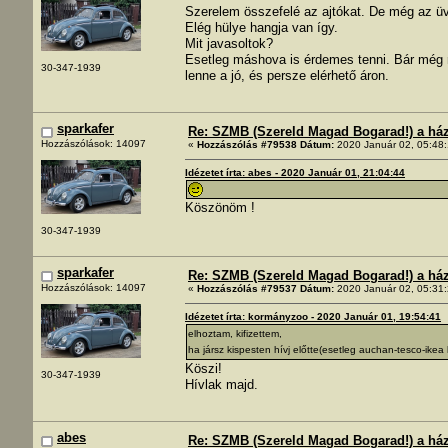
Szerelem összefelé az ajtókat. De még az üveg
Elég hülye hangja van így.
Mit javasoltok?
Esetleg máshova is érdemes tenni. Bár még ré
30-347-1939
lenne a jó, és persze elérhető áron.
sparkafer
Re: SZMB (Szereld Magad Bogarad!) a ház 
Hozzászólások: 14097
«
Hozzászólás #79538 Dátum:
2020 Január 02, 05:48:
Idézetet írta: abes - 2020 Január 01, 21:04:44
Köszönöm !
30-347-1939
sparkafer
Re: SZMB (Szereld Magad Bogarad!) a ház 
Hozzászólások: 14097
«
Hozzászólás #79537 Dátum:
2020 Január 02, 05:31:
Idézetet írta: kormányzoo - 2020 Január 01, 19:54:41
elhoztam, kifizettem,
ha jársz kispesten hívj előtte(esetleg auchan-tesco-ikea
Köszi!
30-347-1939
Hívlak majd.
abes
Re: SZMB (Szereld Magad Bogarad!) a ház 