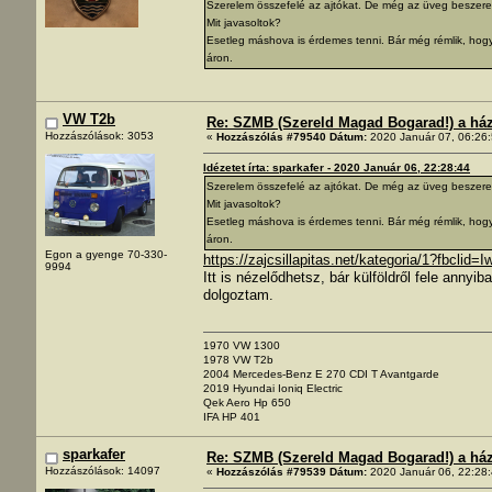
Szerelem összefelé az ajtókat. De még az üveg beszerelés
Mit javasoltok?
Esetleg máshova is érdemes tenni. Bár még rémlik, hogy a
áron.
VW T2b
Re: SZMB (Szereld Magad Bogarad!) a ház 
Hozzászólások: 3053
«
Hozzászólás #79540 Dátum:
2020 Január 07, 06:26:
Idézetet írta: sparkafer - 2020 Január 06, 22:28:44
Szerelem összefelé az ajtókat. De még az üveg beszerelés
Mit javasoltok?
Esetleg máshova is érdemes tenni. Bár még rémlik, hogy a
áron.
Egon a gyenge 70-330-
https://zajcsillapitas.net/kategoria/1?
9994
Itt is nézelődhetsz, bár külföldről fele anny
dolgoztam.
1970 VW 1300
1978 VW T2b
2004 Mercedes-Benz E 270 CDI T Avantgarde
2019 Hyundai Ioniq Electric
Qek Aero Hp 650
IFA HP 401
sparkafer
Re: SZMB (Szereld Magad Bogarad!) a ház 
Hozzászólások: 14097
«
Hozzászólás #79539 Dátum:
2020 Január 06, 22:28: