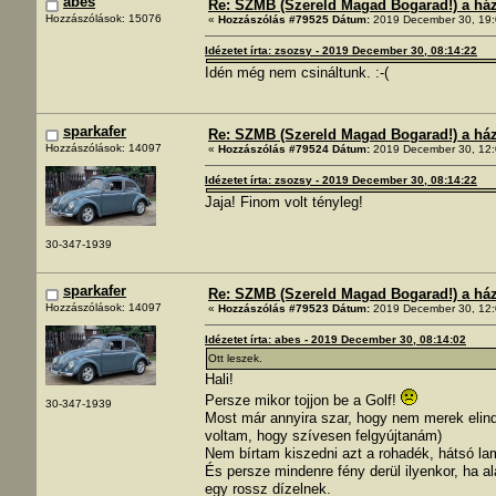
abes
Re: SZMB (Szereld Magad Bogarad!) a ház 
Hozzászólások: 15076
«
Hozzászólás #79525 Dátum:
2019 December 30, 19:
Idézetet írta: zsozsy - 2019 December 30, 08:14:22
Idén még nem csináltunk. :-(
sparkafer
Re: SZMB (Szereld Magad Bogarad!) a ház 
Hozzászólások: 14097
«
Hozzászólás #79524 Dátum:
2019 December 30, 12:
Idézetet írta: zsozsy - 2019 December 30, 08:14:22
Jaja! Finom volt tényleg!
30-347-1939
sparkafer
Re: SZMB (Szereld Magad Bogarad!) a ház 
Hozzászólások: 14097
«
Hozzászólás #79523 Dátum:
2019 December 30, 12:
Idézetet írta: abes - 2019 December 30, 08:14:02
Ott leszek.
Hali!
Persze mikor tojjon be a Golf!
30-347-1939
Most már annyira szar, hogy nem merek elind
voltam, hogy szívesen felgyújtanám)
Nem bírtam kiszedni azt a rohadék, hátsó la
És persze mindenre fény derül ilyenkor, ha a
egy rossz dízelnek.