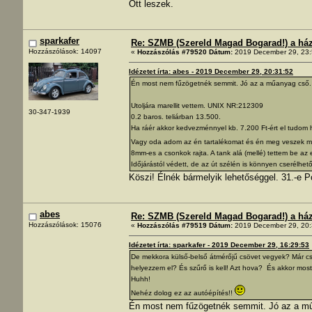
Ott leszek.
sparkafer
Re: SZMB (Szereld Magad Bogarad!) a ház 
Hozzászólások: 14097
«
Hozzászólás #79520 Dátum:
2019 December 29, 23:
Idézetet írta: abes - 2019 December 29, 20:31:52
Én most nem fűzögetnék semmit. Jó az a műanyag cső.
Utoljára marellit vettem. UNIX NR:212309
30-347-1939
0.2 baros. teliárban 13.500.
Ha ráér akkor kedvezménnyel kb. 7.200 Ft-ért el tudom 
Vagy oda adom az én tartalékomat és én meg veszek
8mm-es a csonkok rajta. A tank alá (mellé) tettem be az
Időjárástól védett, de az út szélén is könnyen cserélhető
Köszi! Élnék bármelyik lehetőséggel. 31.-e 
abes
Re: SZMB (Szereld Magad Bogarad!) a ház 
Hozzászólások: 15076
«
Hozzászólás #79519 Dátum:
2019 December 29, 20:
Idézetet írta: sparkafer - 2019 December 29, 16:29:53
De mekkora külső-belső átmérőjű csövet vegyek? Már cs
helyezzem el? És szűrő is kell! Azt hova? És akkor most
Huhh!
Nehéz dolog ez az autóépítés!!
Én most nem fűzögetnék semmit. Jó az a m