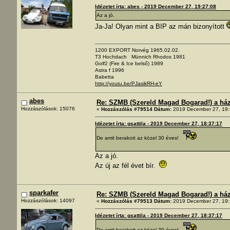
Idézetet írta: abes - 2019 December 27, 19:27:08
Az a jó.
Ja-Ja! Olyan mint a BIP az mán bizonyított
1200 EXPORT Norvég 1965.02.02.
T3 Hochdach Münnich Rhodos 1981
Golf2 (Fire & Ice belső) 1989
Astra f 1996
Babetta
http://youtu.be/PJasikRH-eY
abes
Re: SZMB (Szereld Magad Bogarad!) a ház 
Hozzászólások: 15076
«
Hozzászólás #79514 Dátum:
2019 December 27, 19:
Idézetet írta: gsattila - 2019 December 27, 18:37:17
De amit berakott az közel 30 éves!
Az a jó.
Az új az fél évet bír.
sparkafer
Re: SZMB (Szereld Magad Bogarad!) a ház 
Hozzászólások: 14097
«
Hozzászólás #79513 Dátum:
2019 December 27, 19:
Idézetet írta: gsattila - 2019 December 27, 18:37:17
De amit berakott az közel 30 éves!