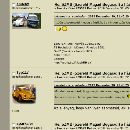
zsozsy
Re: SZMB (Szereld Magad Bogarad!) a ház 
Hozzászólások: 3717
«
Hozzászólás #79531 Dátum:
2019 December 31, 05:
Idézetet írta: sparkafer - 2019 December 30, 21:45:29
....Jött a szomszéd, hozott pántlikát, és minden szép let
1200 EXPORT Norvég 1965.02.02.
T3 Hochdach Münnich Rhodos 1981
Golf2 (Fire & Ice belső) 1989
Astra f 1996
Babetta
http://youtu.be/PJasikRH-eY
Typ117
Re: SZMB (Szereld Magad Bogarad!) a ház 
Hozzászólások: 18560
«
Hozzászólás #79530 Dátum:
2019 December 30, 22:
Idézetet írta: sparkafer - 2019 December 30, 21:45:29
Mondanom sem kell, hogy megint átszakadt egy csavar a
Jött a szomszéd, hozott pántlikát, és minden szép lett
Az a lényeg, hogy van ilyen szomszéd, aki 
1969
sparkafer
Re: SZMB (Szereld Magad Bogarad!) a ház 
Hozzászólások: 14097
«
Hozzászólás #79529 Dátum:
2019 December 30, 21: