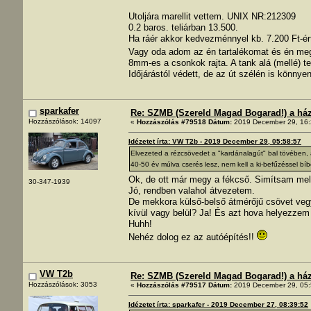
Utoljára marellit vettem. UNIX NR:212309
0.2 baros. teliárban 13.500.
Ha ráér akkor kedvezménnyel kb. 7.200 Ft-ér
Vagy oda adom az én tartalékomat és én 
8mm-es a csonkok rajta. A tank alá (mellé) 
Időjárástól védett, de az út szélén is könnye
sparkafer
Re: SZMB (Szereld Magad Bogarad!) a ház 
Hozzászólások: 14097
«
Hozzászólás #79518 Dátum:
2019 December 29, 16:
Idézetet írta: VW T2b - 2019 December 29, 05:58:57
Elvezeted a rézcsövedet a "kardánalagút" bal tövében, 
40-50 év múlva cserés lesz, nem kell a ki-befűzéssel bí
Ok, de ott már megy a fékcső. Simítsam mell
30-347-1939
Jó, rendben valahol átvezetem.
De mekkora külső-belső átmérőjű csövet ve
kívül vagy belül? Ja! És azt hova helyezzem 
Huhh!
Nehéz dolog ez az autóépítés!!
VW T2b
Re: SZMB (Szereld Magad Bogarad!) a ház 
Hozzászólások: 3053
«
Hozzászólás #79517 Dátum:
2019 December 29, 05:
Idézetet írta: sparkafer - 2019 December 27, 08:39:52