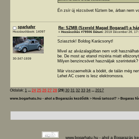
Én zsír új rézcsövet fűztem be, árban nem vo
sparkafer
Re: SZMB (Szereld Magad Bogarad!) a ház 
Hozzászólások: 14097
«
Hozzászólás #79506 Dátum:
2019 December 26, 17:
Sziasztok! Boldog Karácsonyt!
Mivel az alvázalagútban nem volt használhat
be. De most az etanol mizéria miatt elbizony
30-347-1939
Milyen benzincsövet használjak szerintetek?
Már visszaemeltük a bódét, de talán még nem
Lehet AC csere is lesz elektromosra.
Oldalak:
1
...
24
25
26
27
28
[
29
]
30
31
32
33
34
...
2017
www.bogarhatu.hu - ahol a Bogarazás kezdődik
>
Hová tartozol?
>
Bogaras f
www.bogarhatu.hu - ahol a Bogarazás k