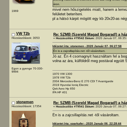
áron.
mivel nem hőszigetelés miatt, hanem a lemeze
1969
felületet beteríteni.
pl a hátsó kárpit mögött egy kb 20x20-as nég
VW T2b
Re: SZMB (Szereld Magad Bogarad!) a ház 
Hozzászólások: 3053
«
Hozzászólás #79542 Dátum:
2020 Január 07, 06:35:
Idézetet írta: stonemen - 2020 Január 07, 06:27:58
Én is a zajcsillapítás.net -től vásároltam.
Jó az. Én 4 csomagnyit használtam fel a bogár
volna az ára, külföldről meg postával együtt
Egon a gyenge 70-330-
9994
1970 VW 1300
1978 VW T2b
2004 Mercedes-Benz E 270 CDI T Avantgarde
2019 Hyundai Ioniq Electric
Qek Aero Hp 650
IFA HP 401
stonemen
Re: SZMB (Szereld Magad Bogarad!) a ház 
Hozzászólások: 17354
«
Hozzászólás #79541 Dátum:
2020 Január 07, 06:27:
Én is a zajcsillapítás.net -től vásároltam.
Idézetet írta: sparkafer - 2020 Január 06, 22:28:44