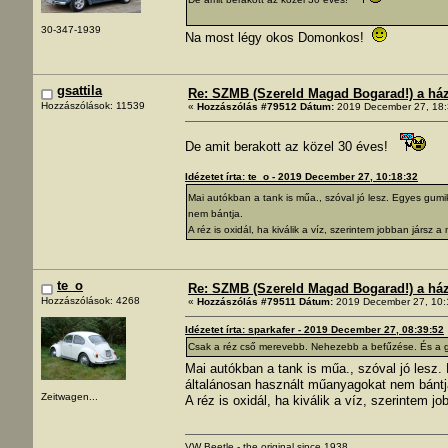
30-347-1939
Na most légy okos Domonkos!
gsattila
Re: SZMB (Szereld Magad Bogarad!) a ház 
Hozzászólások: 11539
«
Hozzászólás #79512 Dátum:
2019 December 27, 18:
De amit berakott az közel 30 éves!
Idézetet írta: te_o - 2019 December 27, 10:18:32
Mai autókban a tank is műa., szóval jó lesz. Egyes gu
nem bántja.
A réz is oxidál, ha kiválik a víz, szerintem jobban jársz 
te_o
Re: SZMB (Szereld Magad Bogarad!) a ház 
Hozzászólások: 4268
«
Hozzászólás #79511 Dátum:
2019 December 27, 10:
Idézetet írta: sparkafer - 2019 December 27, 08:39:52
Csak a réz cső merevebb. Nehezebb a befűzése. És a g
Mai autókban a tank is műa., szóval jó les
általánosan használt műanyagokat nem bántj
Zeitwagen...
A réz is oxidál, ha kiválik a víz, szerintem j
VW Beetle - the original since 1938