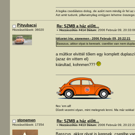
A logika csodálatos dolog, de azért nem mindig ér fel a
Azt amit tudunk, pillanatnyilag emígyen lehetne összege
Pityubacsi
Re: SZMB a ház előtt...
Hozzászólások: 36020
«
Hozzászólás #414 Dátum:
2006 Február 09, 20:33:0
Idézetet írta: stonemen - 2006 Február 09, 20:22:21
Basszus, akkor olyat is keresek. cserébe van nem duplas
a múltkor elvittél tőlem egy komplett duplasz
(azaz én vittem el)
kiárultad, kohnmen???
flex 'em all!
Dízelt vezetni olyan, mint melegnek lenni. Ma már sokka
stonemen
Re: SZMB a ház előtt...
Hozzászólások: 17354
«
Hozzászólás #413 Dátum:
2006 Február 09, 20:22:2
Basszus, akkor olyat is keresek. cserébe va