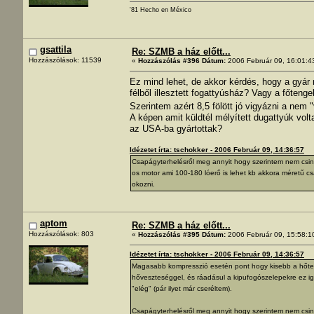
'81 Hecho en México
gsattila
Re: SZMB a ház előtt...
Hozzászólások: 11539
«
Hozzászólás #396 Dátum:
2006 Február 09, 16:01:4
Ez mind lehet, de akkor kérdés, hogy a gyár
félből illesztett fogattyúsház? Vagy a főten
Szerintem azért 8,5 fölött jó vigyázni a nem 
A képen amit küldtél mélyített dugattyúk vol
az USA-ba gyártottak?
Idézetet írta: tschokker - 2006 Február 09, 14:36:57
Csapágyterhelésről meg annyit hogy szerintem nem csin
os motor ami 100-180 lóerő is lehet kb akkora méretű 
okozni.
aptom
Re: SZMB a ház előtt...
Hozzászólások: 803
«
Hozzászólás #395 Dátum:
2006 Február 09, 15:58:1
Idézetet írta: tschokker - 2006 Február 09, 14:36:57
Magasabb kompresszió esetén pont hogy kisebb a hőterh
hőveszteséggel, és ráadásul a kipufogószelepekre ez ig
"elég" (pár ilyet már cseréltem).
Csapágyterhelésről meg annyit hogy szerintem nem csin