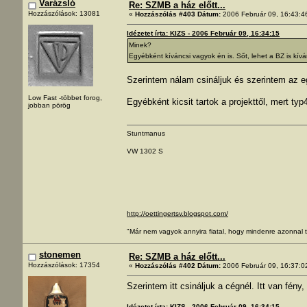
Varázsló
Re: SZMB a ház előtt...
Hozzászólások: 13081
«
Hozzászólás #403 Dátum:
2006 Február 09, 16:43:4
Idézetet írta: KIZS - 2006 Február 09, 16:34:15
Minek?
Egyébként kíváncsi vagyok én is. Sőt, lehet a BZ is kíván
Szerintem nálam csináljuk és szerintem az e
Low Fast -többet forog,
Egyébként kicsit tartok a projekttől, mert t
jobban pörög
Stuntmanus
VW 1302 S
http://oettingertsv.blogspot.com/
"Már nem vagyok annyira fiatal, hogy mindenre azonnal t
stonemen
Re: SZMB a ház előtt...
Hozzászólások: 17354
«
Hozzászólás #402 Dátum:
2006 Február 09, 16:37:0
Szerintem itt csináljuk a cégnél. Itt van fén
Idézetet írta: KIZS - 2006 Február 09, 16:34:15