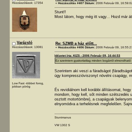
Hozzászólások: 17354
«
Hozzászólás #407 Dátum:
2006 Február 09, 16:59:0
Stunt!!
Most látom, hogy még itt vagy... Hozd már át 
Varázsló
Re: SZMB a ház előtt...
Hozzászólások: 13081
«
Hozzászólás #406 Dátum:
2006 Február 09, 16:55:2
Idézetet írta: KIZS - 2006 Február 09, 16:44:53
Ez szerintem gyakorlatilag minden bogárról elmondható (t
Szerintem aki veszi a fáradságot (fáradtságo
úgy kompresszióviszonyt növelni csapágy, m
Low Fast -többet forog,
jobban pörög
És revidiálnom kell korábbi állításomat, hogy
mondom, hogy kell, sőt minden szétszedés utá
osztott motortömbre), a csapágyak belenyo
elnyomódva a terhelésnek megfelelően. Sajnos
Stuntmanus
VW 1302 S