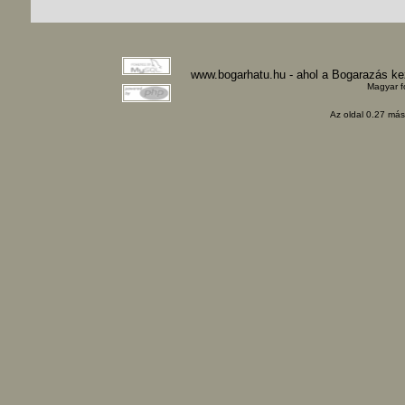
www.bogarhatu.hu - ahol a Bogarazás k
Magyar f
Az oldal 0.27 máso