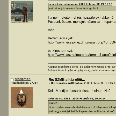
Idézetet írta: stonemen - 2006 Február 09, 21:16:17
Kell. Mondjuk fussunk össze holnap. Na?
Ha nem felejtem el (és hozzáférek) akkor jó.
Fussunk össze, mondjuk nálam az Infoparkb
más
Vettem egy ilyet:
http://www.necsaknezd.hu/result.php?id=339
és kinéztem ezt:
http://www.hasznaltauto.hu/kereso1.auto?
A logika csodálatos dolog, de azért nem mindig ér fel a
Azt amit tudunk, pillanatnyilag emígyen lehetne összege
stonemen
Re: SZMB a ház előtt...
Hozzászólások: 17354
«
Hozzászólás #419 Dátum:
2006 Február 09, 21:16:1
Kell. Mondjuk fussunk össze holnap. Na?
Idézetet írta: KIZS - 2006 Február 09, 20:56:14
Stone!
Itt van nálam valami burkolólemezed. A fél garázst elfogla
Kell vagy csináljak belőle kisplasztikát a Pityubácsinak?