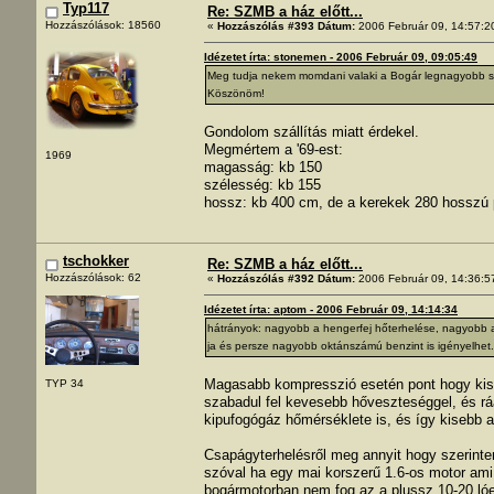
Typ117
Re: SZMB a ház előtt...
Hozzászólások: 18560
«
Hozzászólás #393 Dátum:
2006 Február 09, 14:57:2
Idézetet írta: stonemen - 2006 Február 09, 09:05:49
Meg tudja nekem momdani valaki a Bogár legnagyobb s
Köszönöm!
Gondolom szállítás miatt érdekel.
Megmértem a '69-est:
1969
magasság: kb 150
szélesség: kb 155
hossz: kb 400 cm, de a kerekek 280 hosszú p
tschokker
Re: SZMB a ház előtt...
Hozzászólások: 62
«
Hozzászólás #392 Dátum:
2006 Február 09, 14:36:5
Idézetet írta: aptom - 2006 Február 09, 14:14:34
hátrányok: nagyobb a hengerfej hőterhelése, nagyobb a
ja és persze nagyobb oktánszámú benzint is igényelhet.
Magasabb kompresszió esetén pont hogy kiseb
TYP 34
szabadul fel kevesebb hőveszteséggel, és rá
kipufogógáz hőmérséklete is, és így kisebb az
Csapágyterhelésről meg annyit hogy szerinte
szóval ha egy mai korszerű 1.6-os motor ami
bogármotorban nem fog az a plussz 10-20 ló