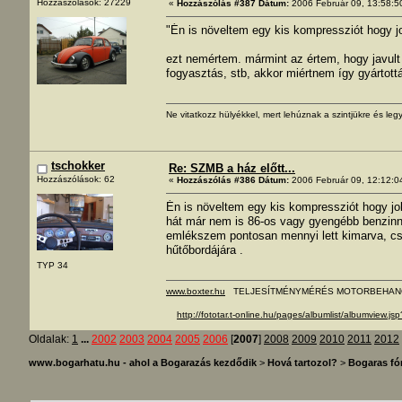
Hozzászólások: 27229
«
Hozzászólás #387 Dátum:
2006 Február 09, 13:58:5
"Én is növeltem egy kis kompressziót hogy j
ezt nemértem. mármint az értem, hogy javult 
fogyasztás, stb, akkor miértnem így gyártott
Ne vitatkozz hülyékkel, mert lehúznak a szintjükre és legy
tschokker
Re: SZMB a ház előtt...
Hozzászólások: 62
«
Hozzászólás #386 Dátum:
2006 Február 09, 12:12:0
Én is növeltem egy kis kompressziót hogy j
hát már nem is 86-os vagy gyengébb benzinne
emlékszem pontosan mennyi lett kimarva, csa
hűtőbordájára .
TYP 34
www.boxter.hu
TELJESÍTMÉNYMÉRÉS MOTORBEHAN
http://fototar.t-online.hu/pages/albumlist/albumview.j
Oldalak:
1
...
2002
2003
2004
2005
2006
[
2007
]
2008
2009
2010
2011
2012
www.bogarhatu.hu - ahol a Bogarazás kezdődik
>
Hová tartozol?
>
Bogaras f