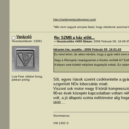
http://oettingertsv.blogspot.com/
"Már nem vagyok annyira fiatal, hogy mindenre azonnal t
Varázsló
Re: SZMB a ház előtt...
Hozzászólások: 13081
«
Hozzászólás #405 Dátum:
2006 Február 09, 16:49:3
Idézetet írta: gsattila - 2006 Február 09, 16:01:43
Ez mind lehet, de akkor kérdés, hogy a gyár miért nem n
Vagy a főtengely csapágyainak a fészke verődik ki? Estl
A képen amit küldtél mélyített dugattyúk voltak. Ez val
Low Fast -többet forog,
Sőt, egyes írások szerint csökkentette a gy
jobban pörög
szigorított NOx kibocsátás miatt.
Viszont sok motor megy 9 körüli kompresszi
90-es évek közepén kapcsolatban voltam néh
volt, a jó állapotú széria indítómotor alig fo
ütött....
Stuntmanus
VW 1302 S