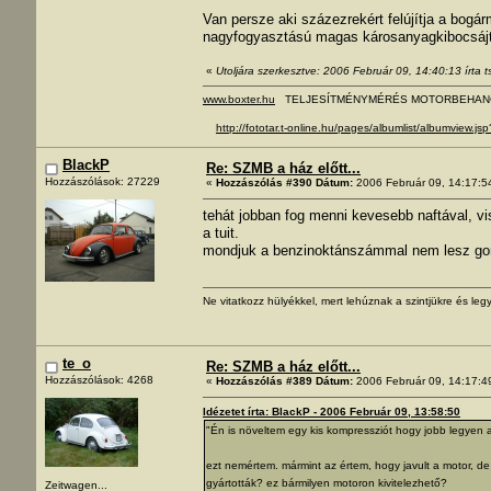
Van persze aki százezrekért felújítja a bogár
nagyfogyasztású magas károsanyagkibocsájtá
«
Utoljára szerkesztve: 2006 Február 09, 14:40:13 írta 
www.boxter.hu
TELJESÍTMÉNYMÉRÉS MOTORBEHAN
http://fototar.t-online.hu/pages/albumlist/albumview.j
BlackP
Re: SZMB a ház előtt...
Hozzászólások: 27229
«
Hozzászólás #390 Dátum:
2006 Február 09, 14:17:5
tehát jobban fog menni kevesebb naftával, v
a tuit.
mondjuk a benzinoktánszámmal nem lesz gond
Ne vitatkozz hülyékkel, mert lehúznak a szintjükre és legy
te_o
Re: SZMB a ház előtt...
Hozzászólások: 4268
«
Hozzászólás #389 Dátum:
2006 Február 09, 14:17:4
Idézetet írta: BlackP - 2006 Február 09, 13:58:50
"Én is növeltem egy kis kompressziót hogy jobb legyen 
ezt nemértem. mármint az értem, hogy javult a motor, de
gyártották? ez bármilyen motoron kivitelezhető?
Zeitwagen...