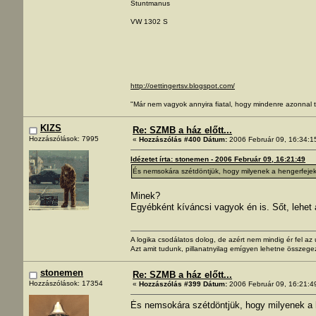
Stuntmanus
VW 1302 S
http://oettingertsv.blogspot.com/
"Már nem vagyok annyira fiatal, hogy mindenre azonnal t
KIZS
Re: SZMB a ház előtt...
Hozzászólások: 7995
«
Hozzászólás #400 Dátum:
2006 Február 09, 16:34:1
Idézetet írta: stonemen - 2006 Február 09, 16:21:49
És nemsokára szétdöntjük, hogy milyenek a hengerfejek, 
Minek?
Egyébként kíváncsi vagyok én is. Sőt, lehet a
A logika csodálatos dolog, de azért nem mindig ér fel a
Azt amit tudunk, pillanatnyilag emígyen lehetne összege
stonemen
Re: SZMB a ház előtt...
Hozzászólások: 17354
«
Hozzászólás #399 Dátum:
2006 Február 09, 16:21:4
És nemsokára szétdöntjük, hogy milyenek a he