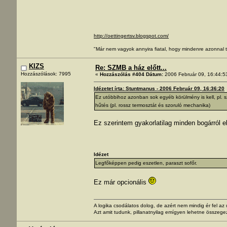
http://oettingertsv.blogspot.com/
"Már nem vagyok annyira fiatal, hogy mindenre azonnal t
KIZS
Re: SZMB a ház előtt...
Hozzászólások: 7995
«
Hozzászólás #404 Dátum:
2006 Február 09, 16:44:5
Idézetet írta: Stuntmanus - 2006 Február 09, 16:36:20
Ez utóbbihoz azonban sok egyéb körülmény is kell, pl. s
hűtés (pl. rossz termosztát és szoruló mechanika)
Ez szerintem gyakorlatilag minden bogárról el
Idézet
Legfőképpen pedig eszetlen, paraszt sofőr.
Ez már opcionális
A logika csodálatos dolog, de azért nem mindig ér fel a
Azt amit tudunk, pillanatnyilag emígyen lehetne összege