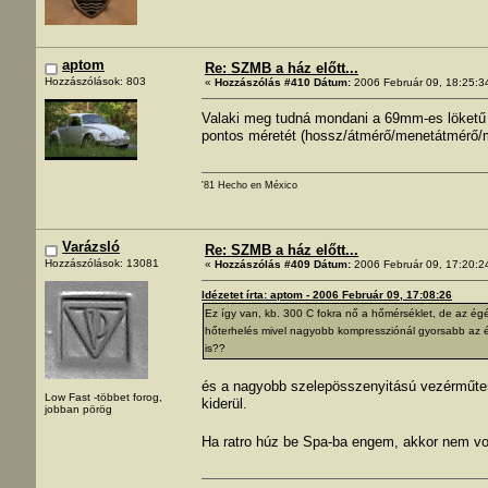
aptom
Re: SZMB a ház előtt...
Hozzászólások: 803
«
Hozzászólás #410 Dátum:
2006 Február 09, 18:25:3
Valaki meg tudná mondani a 69mm-es löketű 
pontos méretét (hossz/átmérő/menetátmérő/
'81 Hecho en México
Varázsló
Re: SZMB a ház előtt...
Hozzászólások: 13081
«
Hozzászólás #409 Dátum:
2006 Február 09, 17:20:2
Idézetet írta: aptom - 2006 Február 09, 17:08:26
Ez így van, kb. 300 C fokra nő a hőmérséklet, de az égé
hőterhelés mivel nagyobb kompressziónál gyorsabb az 
is??
és a nagyobb szelepösszenyitású vezérműteng
Low Fast -többet forog,
kiderül.
jobban pörög
Ha ratro húz be Spa-ba engem, akkor nem vo