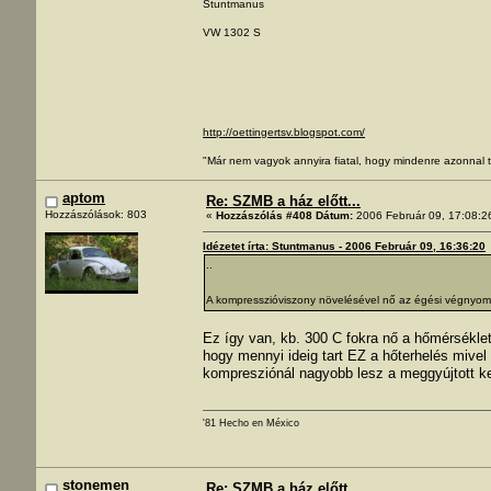
Stuntmanus
VW 1302 S
http://oettingertsv.blogspot.com/
"Már nem vagyok annyira fiatal, hogy mindenre azonnal t
aptom
Re: SZMB a ház előtt...
Hozzászólások: 803
«
Hozzászólás #408 Dátum:
2006 Február 09, 17:08:2
Idézetet írta: Stuntmanus - 2006 Február 09, 16:36:20
..
A kompresszióviszony növelésével nő az égési végnyomás
Ez így van, kb. 300 C fokra nő a hőmérséklet,
hogy mennyi ideig tart EZ a hőterhelés mive
kompresziónál nagyobb lesz a meggyújtott k
'81 Hecho en México
stonemen
Re: SZMB a ház előtt...