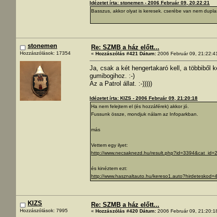
Idézetet írta: stonemen - 2006 Február 09, 20:22:21
Basszus, akkor olyat is keresek. cserébe van nem duplas
stonemen
Re: SZMB a ház előtt...
Hozzászólások: 17354
«
Hozzászólás #421 Dátum:
2006 Február 09, 21:22:4
Ja, csak a két hengertakaró kell, a többiből k
gumibogihoz. :-)
Az a Patrol állat. :-)))))
Idézetet írta: KIZS - 2006 Február 09, 21:20:18
Ha nem felejtem el (és hozzáférek) akkor jó.
Fussunk össze, mondjuk nálam az Infoparkban.
más
Vettem egy ilyet:
http://www.necsaknezd.hu/result.php?id=3394&cat_id=
és kinéztem ezt:
http://www.hasznaltauto.hu/kereso1.auto?hirdetesk
KIZS
Re: SZMB a ház előtt...
Hozzászólások: 7995
«
Hozzászólás #420 Dátum:
2006 Február 09, 21:20:1