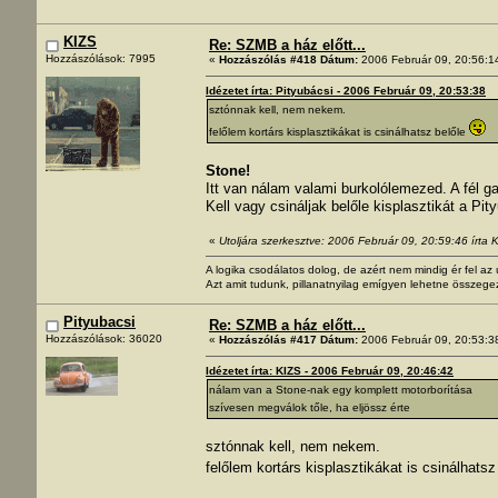
KIZS
Re: SZMB a ház előtt...
Hozzászólások: 7995
«
Hozzászólás #418 Dátum:
2006 Február 09, 20:56:1
Idézetet írta: Pityubácsi - 2006 Február 09, 20:53:38
sztónnak kell, nem nekem.
felőlem kortárs kisplasztikákat is csinálhatsz belőle
Stone!
Itt van nálam valami burkolólemezed. A fél gar
Kell vagy csináljak belőle kisplasztikát a Pi
«
Utoljára szerkesztve: 2006 Február 09, 20:59:46 írta 
A logika csodálatos dolog, de azért nem mindig ér fel a
Azt amit tudunk, pillanatnyilag emígyen lehetne összege
Pityubacsi
Re: SZMB a ház előtt...
Hozzászólások: 36020
«
Hozzászólás #417 Dátum:
2006 Február 09, 20:53:3
Idézetet írta: KIZS - 2006 Február 09, 20:46:42
nálam van a Stone-nak egy komplett motorborítása
szívesen megválok tőle, ha eljössz érte
sztónnak kell, nem nekem.
felőlem kortárs kisplasztikákat is csinálhatsz