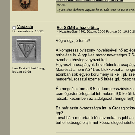
Minek?
Egyébként kíváncsi vagyok én is. Sőt, lehet a BZ is kíván
Varázsló
Re: SZMB a ház előtt...
Hozzászólások: 13081
«
Hozzászólás #401 Dátum:
2006 Február 09, 16:36:2
Végre egy jó téma!!
A kompresszióviszony növelésével nő az égés
terhelése is. A typ1-es motor nevetséges 7.
azonban tényleg vigyázni kell.
Egyrészt a csapágyak beverődnek a csapágyl
Low Fast -többet forog,
Másrészt a nem AS41-es blokkoknál a hengerf
jobban pörög
azonban sok egyéb körülmény is kell, pl. sze
hengerfej, rosszul üzemelő hűtés (pl. rossz 
Én megcéloztam a 8.5-ös kompresszióviszonyt
ccm égéstértérfogattal lett nekem 9,0 körül
látszik: kezemben az átdolgozott hengerfej!!)
Ez már azért óvatosságra int, a Grossglockn
typ3...
Továbbá a motortartó főcsavarokat is jobban
terhelhetőségű olajfilmet képez elegedhetetle