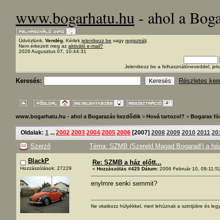
www.bogarhatu.hu
- ahol a Bog
Üdvözlünk,
Vendég
. Kérlek
jelentkezz be
vagy
regisztrálj
.
Nem érkezett meg az
aktiváló e-mail?
2026 Augusztus 07, 10:44:31
Jelentkezz be a felhasználóneveddel, j
Keresés:
Részletes ker
www.bogarhatu.hu - ahol a Bogarazás kezdődik
>
Hová tartozol?
>
Bogaras f
Oldalak:
1
...
2002
2003
2004
2005
2006
[
2007
]
2008
2009
2010
2011
20
Szerző
Téma: SZMB (Szereld Magad Bogarad!) a ház 
BlackP
Re: SZMB a ház előtt...
Hozzászólások: 27229
«
Hozzászólás #425 Dátum:
2006 Február 10, 09:11:5
enylmre senki semmit?
Ne vitatkozz hülyékkel, mert lehúznak a szintjükre és legy