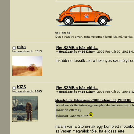
flex 'em all!
Dízelt vezetni olyan, mint melegnek lenni. Ma már sokka
ratro
Re: SZMB a ház előtt...
Hozzászólások: 4513
«
Hozzászólás #416 Dátum:
2006 Február 09, 20:53:0
Inkább ne fessük azt a bizonyos személyt se
KIZS
Re: SZMB a ház előtt...
Hozzászólások: 7995
«
Hozzászólás #415 Dátum:
2006 Február 09, 20:46:4
Idézetet írta: Pityubácsi - 2006 Február 09, 20:33:08
a múltkor elvittél tőlem egy komplett duplaszívós motor b
(azaz én vittem el)
kiárultad, kohnmen???
nálam van a Stone-nak egy komplett motorbo
szívesen megválok tőle, ha eljössz érte