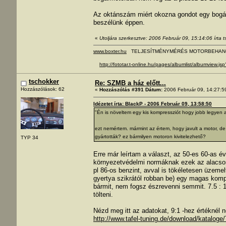
Az oktánszám miért okozna gondot egy bogár
beszélünk éppen.
«
Utoljára szerkesztve: 2006 Február 09, 15:14:06 írta 
www.boxter.hu
TELJESÍTMÉNYMÉRÉS MOTORBEHAN
http://fototar.t-online.hu/pages/albumlist/albumview.j
tschokker
Re: SZMB a ház előtt...
Hozzászólások: 62
«
Hozzászólás #391 Dátum:
2006 Február 09, 14:27:5
Idézetet írta: BlackP - 2006 Február 09, 13:58:50
"Én is növeltem egy kis kompressziót hogy jobb legyen 
ezt nemértem. mármint az értem, hogy javult a motor, de
gyártották? ez bármilyen motoron kivitelezhető?
TYP 34
Erre már leírtam a választ, az 50-es 60-as 
környezetvédelmi normáknak ezek az alacsony
pl 86-os benzint, avval is tökéletesen üzem
gyertya szikrától robban be) egy magas komp
bármit, nem fogsz észrevenni semmit. 7.5 : 
tölteni.
Nézd meg itt az adatokat, 9:1 -hez értéknél n
http://www.tafel-tuning.de/download/kataloge/