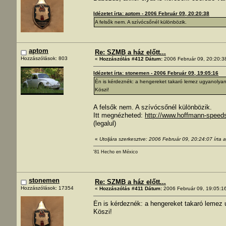
Idézetet írta: aptom - 2006 Február 09, 20:20:38
A felsők nem. A szívócsőnél különbözik.
aptom
Re: SZMB a ház előtt...
Hozzászólások: 803
«
Hozzászólás #412 Dátum:
2006 Február 09, 20:20:3
Idézetet írta: stonemen - 2006 Február 09, 19:05:16
Én is kérdeznék: a hengereket takaró lemez ugyanolyan
Köszi!
A felsők nem. A szívócsőnél különbözik.
Itt megnézheted:
http://www.hoffmann-spee
(legalul)
«
Utoljára szerkesztve: 2006 Február 09, 20:24:07 írta 
'81 Hecho en México
stonemen
Re: SZMB a ház előtt...
Hozzászólások: 17354
«
Hozzászólás #411 Dátum:
2006 Február 09, 19:05:1
Én is kérdeznék: a hengereket takaró lemez 
Köszi!