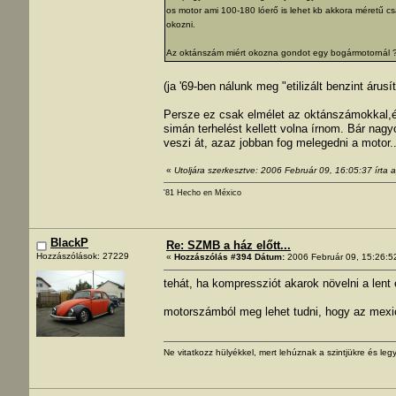
os motor ami 100-180 lóerő is lehet kb akkora méretű 
okozni.
Az oktánszám miért okozna gondot egy bogármotornál ?
(ja '69-ben nálunk meg "etilizált benzint áru
Persze ez csak elmélet az oktánszámokkal,é
simán terhelést kellett volna írnom. Bár nag
veszi át, azaz jobban fog melegedni a motor.
«
Utoljára szerkesztve: 2006 Február 09, 16:05:37 írta 
'81 Hecho en México
BlackP
Re: SZMB a ház előtt...
Hozzászólások: 27229
«
Hozzászólás #394 Dátum:
2006 Február 09, 15:26:5
tehát, ha kompressziót akarok növelni a lent
motorszámból meg lehet tudni, hogy az mexi
Ne vitatkozz hülyékkel, mert lehúznak a szintjükre és legy