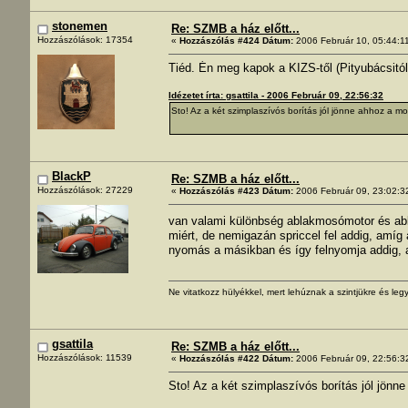
stonemen
Re: SZMB a ház előtt...
Hozzászólások: 17354
«
Hozzászólás #424 Dátum:
2006 Február 10, 05:44:1
Tiéd. Én meg kapok a KIZS-től (Pityubácsitól
Idézetet írta: gsattila - 2006 Február 09, 22:56:32
Sto! Az a két szimplaszívós borítás jól jönne ahhoz a mot
BlackP
Re: SZMB a ház előtt...
Hozzászólások: 27229
«
Hozzászólás #423 Dátum:
2006 Február 09, 23:02:3
van valami különbség ablakmosómotor és ab
miért, de nemigazán spriccel fel addig, amíg 
nyomás a másikban és így felnyomja addig, 
Ne vitatkozz hülyékkel, mert lehúznak a szintjükre és legy
gsattila
Re: SZMB a ház előtt...
Hozzászólások: 11539
«
Hozzászólás #422 Dátum:
2006 Február 09, 22:56:3
Sto! Az a két szimplaszívós borítás jól jönne