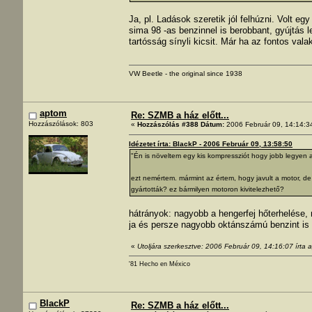
Ja, pl. Ladások szeretik jól felhúzni. Volt 
sima 98 -as benzinnel is berobbant, gyújtás 
tartósság sínyli kicsit. Már ha az fontos val
VW Beetle - the original since 1938
aptom
Re: SZMB a ház előtt...
Hozzászólások: 803
«
Hozzászólás #388 Dátum:
2006 Február 09, 14:14:3
Idézetet írta: BlackP - 2006 Február 09, 13:58:50
"Én is növeltem egy kis kompressziót hogy jobb legyen 
ezt nemértem. mármint az értem, hogy javult a motor, de
gyártották? ez bármilyen motoron kivitelezhető?
hátrányok: nagyobb a hengerfej hőterhelése,
ja és persze nagyobb oktánszámú benzint is 
«
Utoljára szerkesztve: 2006 Február 09, 14:16:07 írta 
'81 Hecho en México
BlackP
Re: SZMB a ház előtt...