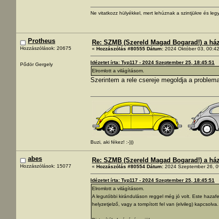
Ne vitatkozz hülyékkel, mert lehúznak a szintjükre és legy
Protheus
Re: SZMB (Szereld Magad Bogarad!) a ház 
Hozzászólások: 20675
«
Hozzászólás #80555 Dátum:
2024 Október 03, 00:42
Idézetet írta: Typ117 - 2024 Szeptember 25, 18:45:51
Pődör Gergely
Elromlott a világításom.
Szerintem a rele csereje megoldja a problem
Buzi, aki fékez! :-)))
abes
Re: SZMB (Szereld Magad Bogarad!) a ház 
Hozzászólások: 15077
«
Hozzászólás #80554 Dátum:
2024 Szeptember 26, 0
Idézetet írta: Typ117 - 2024 Szeptember 25, 18:45:51
Elromlott a világításom.
A legutóbbi kiránduláson reggel még jó volt. Este hazafe
helyzetjelző, vagy a tompított fel van (elvileg) kapcsolva.