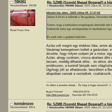
TBK001
Re: SZMB (Szereld Magad Bogarad!) a ház 
Hozzászólások: 29156
«
Hozzászólás #80586 Dátum:
2025 Július 09, 10:24:1
Idézetet írta: abes - 2025 Július 05, 17:27:02
Jelzem 5,4V-on is működik a Tati gyújtása. Generátor hi
Tudom, hogy a karburátort rengetegszer átmosták már n
Feldobnék hátra egy vendégtartályt és kipróbálnám úgy 
Road Force One
Én ezek után a gyújtást kizárnám.
Azóta volt megint egy érdekes hiba, amire a
Vasárnap keresgetnem kellett a garázsban, e
dicsérte, hogy milyen szépen jár a motor, egy
Aztán, ahogy szoktam, vissza akartam állni v
lássam, meddig állhatok előre... és ekkor, aho
emlékszem, a kontroll lámpák sem világította
Úgyhogy jött az elhatározás: beszéltem a Ben
állapotban vannak a vezteékek, csatlakozók, 
Az állam a javadat akarja... És meg is fogja szerezni!! :-)
Bug's Forever! VW1303/1974
http://tbk.hupont.hu
Hyundai i30 CW 2015
kormányzoo
Re: SZMB (Szereld Magad Bogarad!) a ház 
Hozzászólások: 5814
«
Hozzászólás #80585 Dátum:
2025 Július 07, 21:13:0