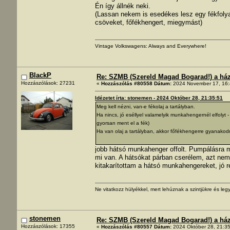
Én így állnék neki.
(Lassan nekem is esedékes lesz egy fékfolya
csöveket, főfékhengert, miegymást)
Vintage Volkswagens: Always and Everywhere!
BlackP
Re: SZMB (Szereld Magad Bogarad!) a ház 
Hozzászólások: 27231
«
Hozzászólás #80558 Dátum:
2024 November 17, 16:
Idézetet írta: stonemen - 2024 Október 28, 21:35:51
Meg kell nézni, van-e fékolaj a tartályban.
Ha nincs, jó eséllyel valamelyik munkahengernél elfolyt - 
gyorsan ment el a fék)
Ha van olaj a tartályban, akkor főfékhengerre gyanakod
jobb hátsó munkahenger offolt. Pumpálásra mi
mi van. A hátsókat párban cserélem, azt nem
kitakarítottam a hátsó munkahengereket, jó r
Ne vitatkozz hülyékkel, mert lehúznak a szintjükre és legy
stonemen
Re: SZMB (Szereld Magad Bogarad!) a ház 
Hozzászólások: 17355
«
Hozzászólás #80557 Dátum:
2024 Október 28, 21:35