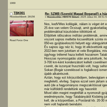
1969
TBK001
Re: SZMB (Szereld Magad Bogarad!) a ház 
Hozzászólások: 29156
«
Hozzászólás #80578 Dátum:
2025 Július 04, 08:51:5
Nos, kedVWes kollégák, nálam is véget ért e
25 éve van velem Öcsisajt, amit gyakorlatil
problémákkal küszködve töltöttünk el.
Előjöttek időszakos indítási problémák, amine
viszont sajnos mellette kicseréltünk szinte m
Road Force One
050-es gyújtáselosztó helyett egy utángyártott 
És sajnos úgy néz ki, hogy itt elkövettünk e
2022-ben nem jutottam el vele Borgátára, mive
úgyhogy trélerrel haza kellett hozatnom Tata
Hosszas nyomozgatás után arra jutottunk, hog
3-700 km-ként kondenzátort kellett cserélnem
cserét, de iszonyat frusztráló volt, hogy se
Sokan (Bogár szereléssel is foglalkozó isme
újabb alkatrészek.
Aztán, hogy ezt kiküszöböljem, belevágtam eg
megfelelő, elvileg. Sajnos ezzel sem jártam 
autó (de a hagyományos megszakítóssal igen)
már külföldről rendeltünk egy hasonlót
Mivel idén megint megtréfált a nyomorult gyújt
eredményezte, hogy Tatabányától Kisbérig jut
kell, de a központban, a Postánál kb. 20-30 
nem volt hajlandó beindulni.