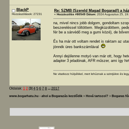
BlackP
Re: SZMB (Szereld Magad Bogarad!) a ház 
Hozzászólások: 27231
«
Hozzászólás #80549 Dátum:
2024 Augusztus 25, 19:
na, mivel nincs jobb dolgom, gondoltam szop
beszereléssel töltöttem. Megküzdöttem, pedi
fér be a sárvédő meg a gumi közé), de bőven
És ha már ott voltam rendet is raktam az uta
jönnék üres bankszámlával
Annyi dejólenne motyó van már ott, hogy het
adapter 3 jeladónak, AFR műszer, ami így hir
Ne vitatkozz hülyékkel, mert lehúznak a szintjükre és legy
Oldalak:
1
2
[
3
]
4
5
6
7
8
...
2017
www.bogarhatu.hu - ahol a Bogarazás kezdődik
>
Hová tartozol?
>
Bogaras f