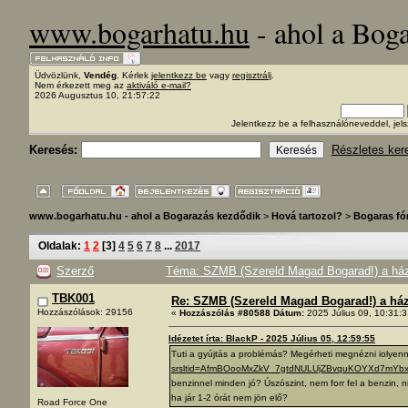
www.bogarhatu.hu
- ahol a Bog
Üdvözlünk,
Vendég
. Kérlek
jelentkezz be
vagy
regisztrálj
.
Nem érkezett meg az
aktiváló e-mail?
2026 Augusztus 10, 21:57:22
Jelentkezz be a felhasználóneveddel, j
Keresés:
Részletes ker
www.bogarhatu.hu - ahol a Bogarazás kezdődik
>
Hová tartozol?
>
Bogaras f
Oldalak:
1
2
[
3
]
4
5
6
7
8
...
2017
Szerző
Téma: SZMB (Szereld Magad Bogarad!) a ház 
TBK001
Re: SZMB (Szereld Magad Bogarad!) a ház 
Hozzászólások: 29156
«
Hozzászólás #80588 Dátum:
2025 Július 09, 10:31:3
Idézetet írta: BlackP - 2025 Július 05, 12:59:55
Tuti a gyújtás a problémás? Megérheti megnézni iolyen
srsltid=AfmBOooMxZkV_7gtdNULUjZBvquKOYXd7mYb
benzinnel minden jó? Úszószint, nem forr fel a benzin, 
ha jár 1-2 órát nem jön elő?
Road Force One