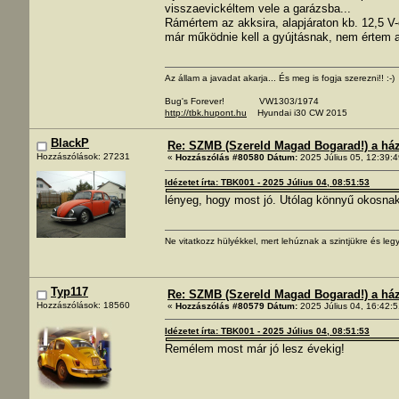
visszaevickéltem vele a garázsba...
Rámértem az akksira, alapjáraton kb. 12,5 V-o
már működnie kell a gyújtásnak, nem értem a 
Az állam a javadat akarja... És meg is fogja szerezni!! :-)
Bug's Forever! VW1303/1974
http://tbk.hupont.hu
Hyundai i30 CW 2015
BlackP
Re: SZMB (Szereld Magad Bogarad!) a ház 
Hozzászólások: 27231
«
Hozzászólás #80580 Dátum:
2025 Július 05, 12:39:4
Idézetet írta: TBK001 - 2025 Július 04, 08:51:53
lényeg, hogy most jó. Utólag könnyű okosnak
Ne vitatkozz hülyékkel, mert lehúznak a szintjükre és legy
Typ117
Re: SZMB (Szereld Magad Bogarad!) a ház 
Hozzászólások: 18560
«
Hozzászólás #80579 Dátum:
2025 Július 04, 16:42:5
Idézetet írta: TBK001 - 2025 Július 04, 08:51:53
Remélem most már jó lesz évekig!