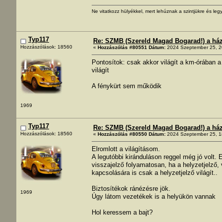
Ne vitatkozz hülyékkel, mert lehúznak a szintjükre és legy
Typ117
Re: SZMB (Szereld Magad Bogarad!) a ház 
Hozzászólások: 18560
«
Hozzászólás #80551 Dátum:
2024 Szeptember 25, 2
Pontosítok: csak akkor világít a km-órában a
világít
A fénykürt sem működik
1969
Typ117
Re: SZMB (Szereld Magad Bogarad!) a ház 
Hozzászólások: 18560
«
Hozzászólás #80550 Dátum:
2024 Szeptember 25, 1
Elromlott a világításom.
A legutóbbi kiránduláson reggel még jó volt. 
visszajelző folyamatosan, ha a helyzetjelző, v
kapcsolására is csak a helyzetjelző világít..
Biztosítékok ránézésre jök.
1969
Úgy látom vezetékek is a helyükön vannak
Hol keressem a bajt?