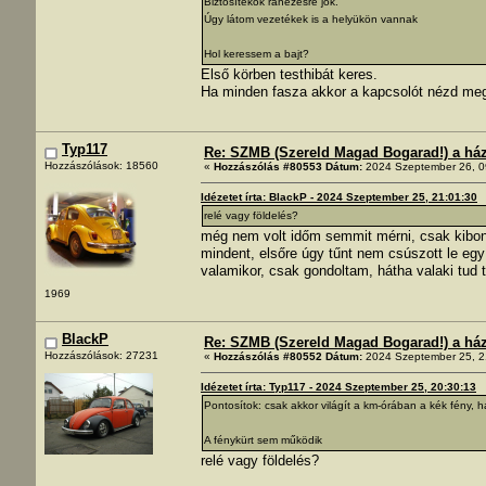
Biztosítékok ránézésre jök.
Úgy látom vezetékek is a helyükön vannak
Hol keressem a bajt?
Első körben testhibát keres.
Ha minden fasza akkor a kapcsolót nézd me
Typ117
Re: SZMB (Szereld Magad Bogarad!) a ház 
Hozzászólások: 18560
«
Hozzászólás #80553 Dátum:
2024 Szeptember 26, 0
Idézetet írta: BlackP - 2024 Szeptember 25, 21:01:30
relé vagy földelés?
még nem volt időm semmit mérni, csak kibon
mindent, elsőre úgy tűnt nem csúszott le egy
valamikor, csak gondoltam, hátha valaki tud t
1969
BlackP
Re: SZMB (Szereld Magad Bogarad!) a ház 
Hozzászólások: 27231
«
Hozzászólás #80552 Dátum:
2024 Szeptember 25, 2
Idézetet írta: Typ117 - 2024 Szeptember 25, 20:30:13
Pontosítok: csak akkor világít a km-órában a kék fény, h
A fénykürt sem működik
relé vagy földelés?