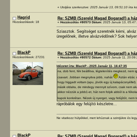
«
Utoljára szerkesztve: 2025 Január 13, 09:51:10 írta 
Hagrid
Re: SZMB (Szereld Magad Bogarad!) a ház 
Hozzászólások: 18
«
Hozzászólás #80573 Dátum:
2025 Január 13, 05:47:
Sziasztok. Segítséget szeretnék kérni, alváz
üregelőnek, illetve alvázvédőnek? Sok hely
BlackP
Re: SZMB (Szereld Magad Bogarad!) a ház 
Hozzászólások: 27231
«
Hozzászólás #80572 Dátum:
2025 Január 11, 20:09:
Idézetet írta: BlackP - 2025 Január 11, 16:47:35
na, dob fent, fék beállítva, légtelenítés megkezd, nem
csavart. Jobban megnyitva jobb, nahát
Aztán elzár, 
hogy higgadt voltam (apu, jövök egy új kalapácsnyéllel).
másik oldalra, de mindegy mennyit szívom, csak nem aka
akkor nézzük a jobb1-et, hát nem folyik abból is a fékola
kapok konkrétan. Nézek új nyerget, vagy felújítót, nem 
rápróbálok egy felújító készletre...
Ne vitatkozz hülyékkel, mert lehúznak a szintjükre és legy
BlackP
Re: SZMB (Szereld Magad Bogarad!) a ház 