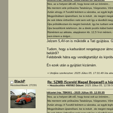
Nos, az a helyzet állt elő, hogy korai volt az örömöm...
Ma mentem vele próbaútra Tatabánya, Várgesztes, Vértess
Aztán ahogy. A Turultól leértem a városba, az egyik legfor
Megpróbáltam újraindítani, be is indult , de megint megál
de sok ötlete érthetően neki sem volt így a távolból me
Újra próbálkoztam és megint beindult, így be tudtam vele 
Újra beszéltünk telefonon, de a direkt pozitív kábel bekö
Rámértem az akksira, alapjáraton kb. 12,5 V-ot mértem, de
nem értem a dolgot...
Jelzem 5,4V-on is működik a Tati gyújtása. G
Tudom, hogy a karburátort rengetegszer átm
belülről?
Feldobnék hátra egy vendégtartályt és kiprób
Én ezek után a gyújtást kizárnám.
«
Utoljára szerkesztve: 2025 Július 05, 17:31:49 írta ab
BlackP
Re: SZMB (Szereld Magad Bogarad!) a ház 
Hozzászólások: 27231
«
Hozzászólás #80582 Dátum:
2025 Július 05, 12:59:5
Idézetet írta: TBK001 - 2025 Július 05, 12:55:35
Nos, az a helyzet állt elő, hogy korai volt az örömöm...
Ma mentem vele próbaútra Tatabánya, Várgesztes, Vértess
Aztán ahogy. A Turultól leértem a városba, az egyik legfor
Megpróbáltam újraindítani, be is indult , de megint megál
de sok ötlete érthetően neki sem volt így a távolból me