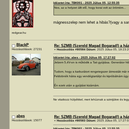
Idézetet írta: TBK001 - 2025 Július 05, 12:55:35
Nos, az a helyzet állt elő, hogy korai volt az örömöm...
mágnesszelep nem lehet a hibás?(vagy a saru
redgear.hu
BlackP
Re: SZMB (Szereld Magad Bogarad!) a ház 
Hozzászólások: 27231
«
Hozzászólás #80584 Dátum:
2025 Július 05, 19:23:2
Idézetet írta: abes - 2025 Július 05, 17:27:02
Jelzem 5,4V-on is működik a Tati gyújtása. Generátor hi
Tudom, hogy a karburátort rengetegszer átmosták már n
Feldobnék hátra egy vendégtartályt és kipróbálnám úgy 
Én ezek után a gyújtást kizárnám.
Ne vitatkozz hülyékkel, mert lehúznak a szintjükre és legy
abes
Re: SZMB (Szereld Magad Bogarad!) a ház 
Hozzászólások: 15077
«
Hozzászólás #80583 Dátum:
2025 Július 05, 17:27:0
Idézetet írta: TBK001 - 2025 Július 05, 12:55:35