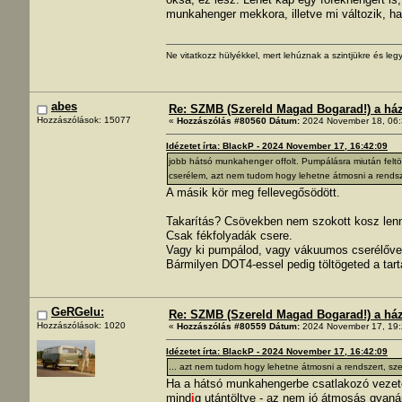
munkahenger mekkora, illetve mi változik, h
Ne vitatkozz hülyékkel, mert lehúznak a szintjükre és legy
abes
Re: SZMB (Szereld Magad Bogarad!) a ház 
Hozzászólások: 15077
«
Hozzászólás #80560 Dátum:
2024 November 18, 06:
Idézetet írta: BlackP - 2024 November 17, 16:42:09
jobb hátsó munkahenger offolt. Pumpálásra miután feltöl
cserélem, azt nem tudom hogy lehetne átmosni a rendszer
A másik kör meg fellevegősödött.
Takarítás? Csövekben nem szokott kosz lenni,
Csak fékfolyadák csere.
Vagy ki pumpálod, vagy vákuumos cserélővel
Bármilyen DOT4-essel pedig töltögeted a tart
GeRGelu:
Re: SZMB (Szereld Magad Bogarad!) a ház 
Hozzászólások: 1020
«
Hozzászólás #80559 Dátum:
2024 November 17, 19:
Idézetet írta: BlackP - 2024 November 17, 16:42:09
... azt nem tudom hogy lehetne átmosni a rendszert, sze
Ha a hátsó munkahengerbe csatlakozó vezeték
mind
i
g utántöltve - az nem jó átmosás gyaná