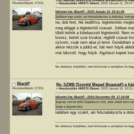
Hozzászólások: 27231
«
Hozzászólás #80571 Dátum:
2025 Január 11, 16:47:
Idézetet írta: BlackP - 2025 Január 10, 20:21:36
találtam egy szakit, aki felszabályozta a dobokat, hol
na, dob fent, fék beállítva, légtelenítés m
meg eléggé a légtelenítő csavart. Jobban me
tőböl letörik a kibebaszott légtelenítő. Nem
kivesz, betört szar kivakar, régiből csavar k
szívom, csak nem akar jó lenni. Gondoltam 
akkor nézzük a jobb1-et, hát nem folyik abból
már látszott, hogy folyik. Agyfaszt kapok ko
Ne vitatkozz hülyékkel, mert lehúznak a szintjükre és legy
BlackP
Re: SZMB (Szereld Magad Bogarad!) a ház 
Hozzászólások: 27231
«
Hozzászólás #80570 Dátum:
2025 Január 10, 20:21:
Idézetet írta: BlackP - 2024 December 09, 17:16:58
tegnap volt kis időm foglalkozni vele, jobb oldalt bent v
majd a légtelenítés
találtam egy szakit, aki felszabályozta a d
Ne vitatkozz hülyékkel, mert lehúznak a szintjükre és legy