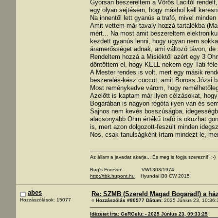
Gyorsan beszereltem a Vörös Lacitól rendelt,
egy olyan sejtésem, hogy máshol kell keresni
Na innentől lett gyanús a trafó, mivel min
Amit vettem már tavaly hozzá tartalékba (Mag
mért... Na most amit beszereltem elektronikus
kezdett gyanús lenni, hogy ugyan nem sokka
áramerősséget adnak, ami változó távon, de se
Rendeltem hozzá a Misiéktől azért egy 3 Ohmo
döntöttem el, hogy KELL nekem egy Tati féle 
A Mester rendes is volt, mert egy másik rend
beszerelés-kész cuccot, amit Boross Józsi b
Most reménykedve várom, hogy remélhetőleg e
Azelőtt is kaptam már ilyen célzásokat, hog
Bogarában is nagyon régóta ilyen van és sem
Sajnos nem kevés bosszúságba, idegességbe 
alacsonyabb Ohm értékű trafó is okozhat gon
is, mert azon dolgozott-feszült minden idegs
Nos, csak tanulságként írtam mindezt le, mer
Az állam a javadat akarja... És meg is fogja szerezni!! :-)
Bug's Forever! VW1303/1974
http://tbk.hupont.hu
Hyundai i30 CW 2015
abes
Re: SZMB (Szereld Magad Bogarad!) a ház 
Hozzászólások: 15077
«
Hozzászólás #80577 Dátum:
2025 Június 23, 10:36:
Idézetet írta: GeRGelu: - 2025 Június 23, 09:33:25