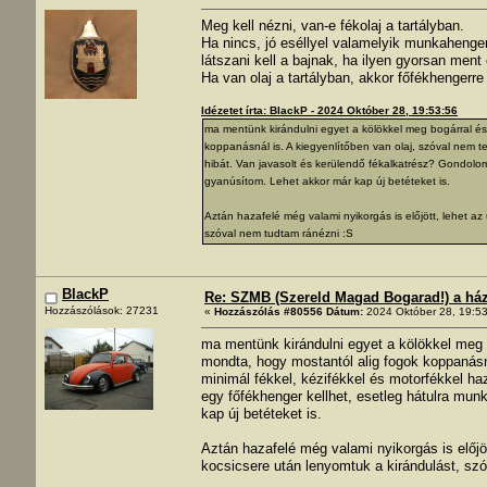
Meg kell nézni, van-e fékolaj a tartályban.
Ha nincs, jó eséllyel valamelyik munkahengerné
látszani kell a bajnak, ha ilyen gyorsan ment 
Ha van olaj a tartályban, akkor főfékhengerr
Idézetet írta: BlackP - 2024 Október 28, 19:53:56
ma mentünk kirándulni egyet a kölökkel meg bogárral és 
koppanásnál is. A kiegyenlítőben van olaj, szóval nem te
hibát. Van javasolt és kerülendő fékalkatrész? Gondolo
gyanúsítom. Lehet akkor már kap új betéteket is.
Aztán hazafelé még valami nyikorgás is előjött, lehet a
szóval nem tudtam ránézni :S
BlackP
Re: SZMB (Szereld Magad Bogarad!) a ház 
Hozzászólások: 27231
«
Hozzászólás #80556 Dátum:
2024 Október 28, 19:53
ma mentünk kirándulni egyet a kölökkel meg b
mondta, hogy mostantól alig fogok koppanásná
minimál fékkel, kézifékkel és motorfékkel ha
egy főfékhenger kellhet, esetleg hátulra mu
kap új betéteket is.
Aztán hazafelé még valami nyikorgás is előj
kocsicsere után lenyomtuk a kirándulást, sz