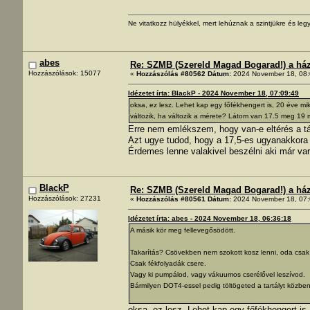
Ne vitatkozz hülyékkel, mert lehúznak a szintjükre és legy
abes
Re: SZMB (Szereld Magad Bogarad!) a ház 
Hozzászólások: 15077
«
Hozzászólás #80562 Dátum:
2024 November 18, 08:
Idézetet írta: BlackP - 2024 November 18, 07:09:49
oksa, ez lesz. Lehet kap egy főfékhengert is, 20 éve m
változik, ha változik a mérete? Látom van 17.5 meg 19 m
Erre nem emlékszem, hogy van-e eltérés a tá
Azt ugye tudod, hogy a 17,5-es ugyanakkora 
Érdemes lenne valakivel beszélni aki már variá
BlackP
Re: SZMB (Szereld Magad Bogarad!) a ház 
Hozzászólások: 27231
«
Hozzászólás #80561 Dátum:
2024 November 18, 07:
Idézetet írta: abes - 2024 November 18, 06:36:18
A másik kör meg fellevegősödött.
Takarítás? Csövekben nem szokott kosz lenni, oda csak a 
Csak fékfolyadák csere.
Vagy ki pumpálod, vagy vákuumos cserélővel leszívod.
Bármilyen DOT4-essel pedig töltögeted a tartályt közben
oksa, ez lesz. Lehet kap egy főfékhengert is