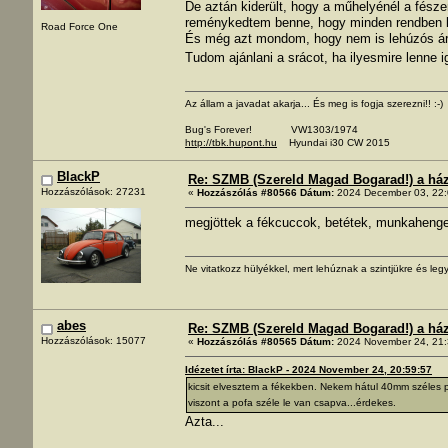
De aztán kiderült, hogy a műhelyénél a fészer 
reménykedtem benne, hogy minden rendben 
Road Force One
És még azt mondom, hogy nem is lehúzós ár
Tudom ajánlani a srácot, ha ilyesmire lenne 
Az állam a javadat akarja... És meg is fogja szerezni!! :-)
Bug's Forever! VW1303/1974
http://tbk.hupont.hu
Hyundai i30 CW 2015
BlackP
Re: SZMB (Szereld Magad Bogarad!) a ház 
Hozzászólások: 27231
«
Hozzászólás #80566 Dátum:
2024 December 03, 22:
megjöttek a fékcuccok, betétek, munkahenge
Ne vitatkozz hülyékkel, mert lehúznak a szintjükre és legy
abes
Re: SZMB (Szereld Magad Bogarad!) a ház 
Hozzászólások: 15077
«
Hozzászólás #80565 Dátum:
2024 November 24, 21:
Idézetet írta: BlackP - 2024 November 24, 20:59:57
kicsit elvesztem a fékekben. Nekem hátul 40mm széles p
viszont a pofa széle le van csapva...érdekes.
Azta...