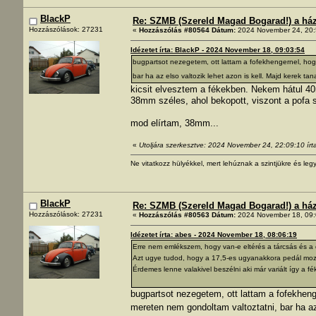
BlackP
Re: SZMB (Szereld Magad Bogarad!) a ház 
Hozzászólások: 27231
«
Hozzászólás #80564 Dátum:
2024 November 24, 20:
Idézetet írta: BlackP - 2024 November 18, 09:03:54
bugpartsot nezegetem, ott lattam a fofekhengernel, hog
bar ha az elso valtozik lehet azon is kell. Majd kerek ta
kicsit elvesztem a fékekben. Nekem hátul 40
38mm széles, ahol bekopott, viszont a pofa s
mod elírtam, 38mm...
«
Utoljára szerkesztve: 2024 November 24, 22:09:10 írt
Ne vitatkozz hülyékkel, mert lehúznak a szintjükre és legy
BlackP
Re: SZMB (Szereld Magad Bogarad!) a ház 
Hozzászólások: 27231
«
Hozzászólás #80563 Dátum:
2024 November 18, 09:
Idézetet írta: abes - 2024 November 18, 08:06:19
Erre nem emlékszem, hogy van-e eltérés a tárcsás és a 
Azt ugye tudod, hogy a 17,5-es ugyanakkora pedál mozd
Érdemes lenne valakivel beszélni aki már variált így a fék
bugpartsot nezegetem, ott lattam a fofekheng
mereten nem gondoltam valtoztatni, bar ha az 