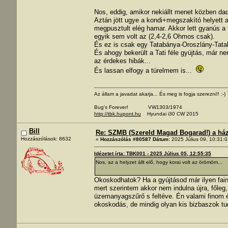
Nos, eddig, amikor nekiállt menet közben dad
Aztán jött ugye a kondi+megszakító helyett az
megpusztult elég hamar. Akkor lett gyanús a
egyik sem volt az (2,4-2,6 Ohmos csak).
És ez is csak egy Tatabánya-Oroszlány-Tatab
És ahogy bekerült a Tati féle gyújtás, már 
az érdekes hibák...
És lassan elfogy a türelmem is...
Az állam a javadat akarja... És meg is fogja szerezni!! :-)
Bug's Forever! VW1303/1974
http://tbk.hupont.hu
Hyundai i30 CW 2015
Bill
Re: SZMB (Szereld Magad Bogarad!) a ház 
Hozzászólások: 8632
«
Hozzászólás #80587 Dátum:
2025 Július 09, 10:31:0
Idézetet írta: TBK001 - 2025 Július 05, 12:55:35
Nos, az a helyzet állt elő, hogy korai volt az örömöm...
Okoskodhatok? Ha a gyújtásod már ilyen fain
mert szerintem akkor nem indulna újra, főle
üzemanyagszűrő s feltéve. Én valami finom é
okoskodás, de mindig olyan kis bizbaszok tud