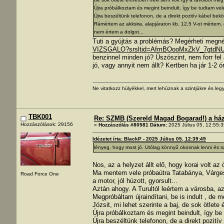
Újra próbálkoztam és megint beindult, így be tudtam vele 
Újra beszéltünk telefonon, de a direkt pozitív kábel bekö
Rámértem az akksira, alapjáraton kb. 12,5 V-ot mértem, de
nem értem a dolgot...
Tuti a gyújtás a problémás? Megérheti megné
VIZSGALO?srsltid=AfmBOooMxZkV_7gtd
benzinnel minden jó? Úszószint, nem forr fel
jó, vagy annyit nem állt? Kertben ha jár 1-2 ó
Ne vitatkozz hülyékkel, mert lehúznak a szintjükre és legy
TBK001
Re: SZMB (Szereld Magad Bogarad!) a ház 
Hozzászólások: 29156
«
Hozzászólás #80581 Dátum:
2025 Július 05, 12:55:3
Idézetet írta: BlackP - 2025 Július 05, 12:39:49
lényeg, hogy most jó. Utólag könnyű okosnak lenni és s
Nos, az a helyzet állt elő, hogy korai volt az
Ma mentem vele próbaútra Tatabánya, Várges
Road Force One
a motor, jól húzott, gyorsult...
Aztán ahogy. A Turultól leértem a városba, az 
Megpróbáltam újraindítani, be is indult , de 
Józsit, mi lehet szerinte a baj, de sok ötlet
Újra próbálkoztam és megint beindult, így be 
Újra beszéltünk telefonon, de a direkt pozití