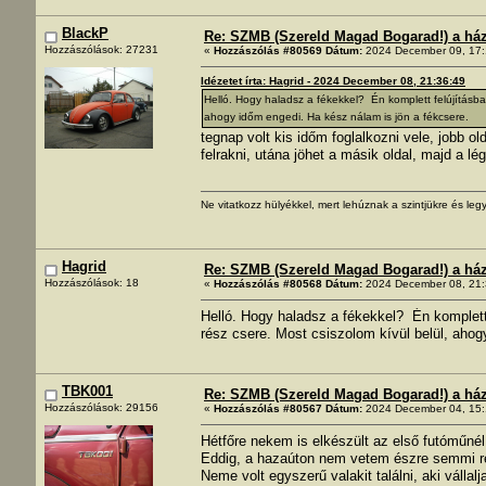
BlackP
Re: SZMB (Szereld Magad Bogarad!) a ház 
Hozzászólások: 27231
«
Hozzászólás #80569 Dátum:
2024 December 09, 17:
Idézetet írta: Hagrid - 2024 December 08, 21:36:49
Helló. Hogy haladsz a fékekkel? Én komplett felújításba 
ahogy időm engedi. Ha kész nálam is jön a fékcsere.
tegnap volt kis időm foglalkozni vele, jobb o
felrakni, utána jöhet a másik oldal, majd a lég
Ne vitatkozz hülyékkel, mert lehúznak a szintjükre és legy
Hagrid
Re: SZMB (Szereld Magad Bogarad!) a ház 
Hozzászólások: 18
«
Hozzászólás #80568 Dátum:
2024 December 08, 21:
Helló. Hogy haladsz a fékekkel? Én komplett 
rész csere. Most csiszolom kívül belül, ahog
TBK001
Re: SZMB (Szereld Magad Bogarad!) a ház 
Hozzászólások: 29156
«
Hozzászólás #80567 Dátum:
2024 December 04, 15:
Hétfőre nekem is elkészült az első futóműnél 
Eddig, a hazaúton nem vetem észre semmi re
Neme volt egyszerű valakit találni, aki vállalj