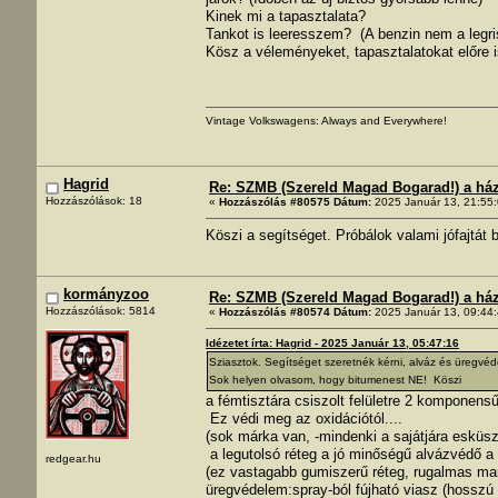
Kinek mi a tapasztalata?
Tankot is leeresszem? (A benzin nem a legris
Kösz a véleményeket, tapasztalatokat előre i
Vintage Volkswagens: Always and Everywhere!
Hagrid
Re: SZMB (Szereld Magad Bogarad!) a ház 
Hozzászólások: 18
«
Hozzászólás #80575 Dátum:
2025 Január 13, 21:55:
Köszi a segítséget. Próbálok valami jófajtát 
kormányzoo
Re: SZMB (Szereld Magad Bogarad!) a ház 
Hozzászólások: 5814
«
Hozzászólás #80574 Dátum:
2025 Január 13, 09:44:
Idézetet írta: Hagrid - 2025 Január 13, 05:47:16
Sziasztok. Segítséget szeretnék kérni, alváz és üregvéd
Sok helyen olvasom, hogy bitumenest NE! Köszi
a fémtisztára csiszolt felületre 2 komponensű
Ez védi meg az oxidációtól....
(sok márka van, -mindenki a sajátjára esküsz
a legutolsó réteg a jó minőségű alvázvédő a 
redgear.hu
(ez vastagabb gumiszerű réteg, rugalmas ma
üregvédelem:spray-ból fújható viasz (hosszú m