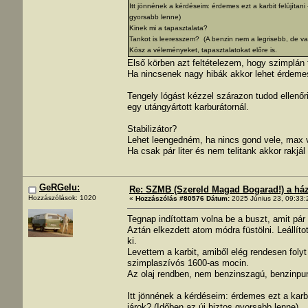
Itt jönnének a kérdéseim: érdemes ezt a karbit felújítani
gyorsabb lenne)
Kinek mi a tapasztalata?
Tankot is leeresszem? (A benzin nem a legrisebb, de van
Kösz a véleményeket, tapasztalatokat előre is.
Első körben azt feltételezem, hogy szimplán t
Ha nincsenek nagy hibák akkor lehet érdemes 
Tengely lógást kézzel szárazon tudod ellenőr
egy utángyártott karburátornál.
Stabilizátor?
Lehet leengedném, ha nincs gond vele, max v
Ha csak pár liter és nem telitank akkor rakjál 
GeRGelu:
Re: SZMB (Szereld Magad Bogarad!) a ház 
Hozzászólások: 1020
«
Hozzászólás #80576 Dátum:
2025 Június 23, 09:33:
Tegnap indítottam volna be a buszt, amit pár 
Aztán elkezdett atom módra füstölni. Leállí
ki.
Levettem a karbit, amiből elég rendesen folyt 
szimplaszívós 1600-as mocin.
Az olaj rendben, nem benzinszagú, benzinp
Itt jönnének a kérdéseim: érdemes ezt a karbit
járok? (Időben az új biztos gyorsabb lenne)