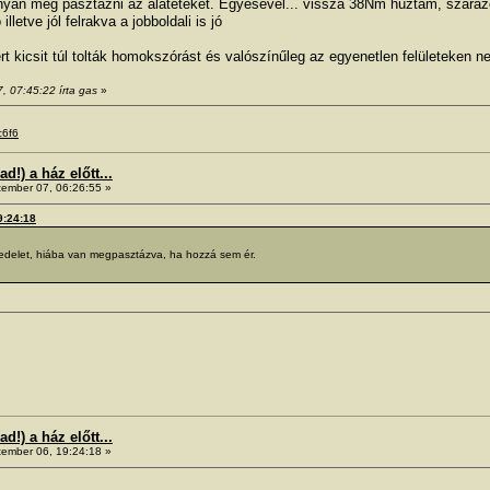
onyan meg pasztázni az alátéteket. Egyesével... vissza 38Nm húztam, szára
lletve jól felrakva a jobboldali is jó
 kicsit túl tolták homokszórást és valószínűleg az egyenetlen felületeken n
, 07:45:22 írta gas
»
c6f6
!) a ház előtt...
ember 07, 06:26:55 »
9:24:18
p fedelet, hiába van megpasztázva, ha hozzá sem ér.
!) a ház előtt...
ember 06, 19:24:18 »