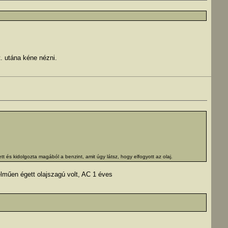
t. utána kéne nézni.
s kidolgozta magából a benzint, amit úgy látsz, hogy elfogyott az olaj.
telműen égett olajszagú volt, AC 1 éves