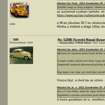
Idézetet írta: Funk - 2021 Szeptember 05, 
Szerdán megy az Öreg vizsgázni. Valami no
az auchannál szoktam tankolni, ott
https://www.auchan.hu/benzinkuta
a 98-as júliusban 99.7-es oktánszá
1969
Mintha a shellnél a drága 100as elv
gas
Re: SZMB (Szereld Magad Bogarad
Hozzászólások: 3283
«
Hozzászólás #79936 Dátum:
2021 Szept
Idézetet írta: abes - 2021 Szeptember 05, 
Minimum és maximum jelzés között fél liter ola
A végén amikor nézted nem lehet, hogy még
Olajbetöltő sapkánál állómotornál gőzölög (l
Egy tippem van még: sok rövid távot menté
Vissza folyt, a rövid táv az stimm.
Idézetet írta: te_o - 2021 Szeptember 05, 
Ha a 2 l nem kifolyt, akkor kb. olyan füstöt 
Egyébként a pumpa szívócsöve jóval mélye
A füstre gondoltam én is, reméltem,