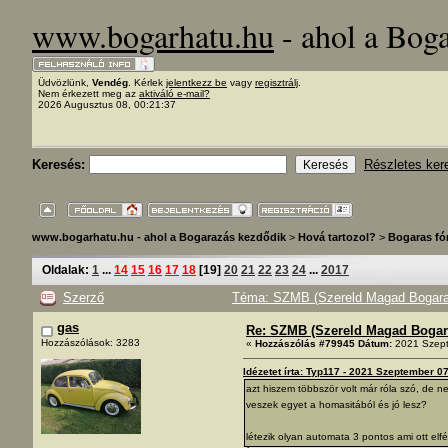
www.bogarhatu.hu
- ahol a Bog
Üdvözlünk,
Vendég
. Kérlek
jelentkezz be
vagy
regisztrálj
.
Nem érkezett meg az
aktiváló e-mail?
2026 Augusztus 08, 00:21:37
Keresés:
Részletes ker
www.bogarhatu.hu - ahol a Bogarazás kezdődik
>
Hová tartozol?
>
Bogaras f
Oldalak:
1
...
14
15
16
17
18
[
19
]
20
21
22
23
24
...
2017
Szerző
Téma: SZMB (Szereld Magad Bogarad!
gas
Re: SZMB (Szereld Magad Bogarad
Hozzászólások: 3283
«
Hozzászólás #79945 Dátum:
2021 Szept
Idézetet írta: Typ117 - 2021 Szeptember 0
azt hiszem többször volt már róla szó, de
veszek egyet a homasitából és jó lesz?
létezik olyan automata 3 pontos ami ott elfé