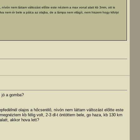
nívón nem láttam változást előtte este néztem a max vonal alatt kb 3mm, ott is
va nem ér bele a pálca az olajba, de a lámpa nem világít, nem hiszem hogy kifolyt
m jó a gomba?
edélnél olajos a hőcserélő, nívón nem láttam változást előtte este
egnéztem kb félig volt, 2-3 dl-t öntöttem bele, go haza, kb 130 km
latt, akkor hova lett?