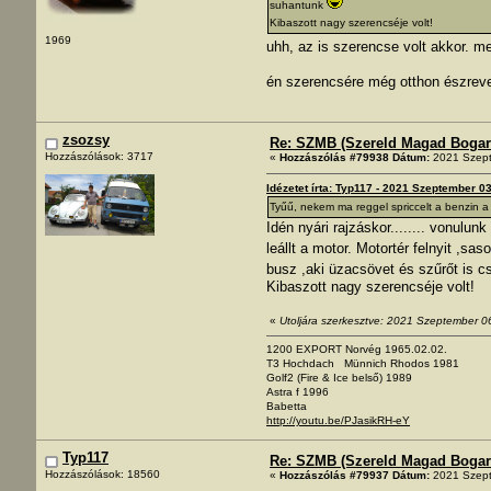
suhantunk
Kibaszott nagy szerencséje volt!
1969
uhh, az is szerencse volt akkor. m
én szerencsére még otthon észreve
zsozsy
Re: SZMB (Szereld Magad Bogarad
Hozzászólások: 3717
«
Hozzászólás #79938 Dátum:
2021 Szept
Idézetet írta: Typ117 - 2021 Szeptember 0
Tyűű, nekem ma reggel spriccelt a benzin a
Idén nyári rajzáskor........ vonulu
leállt a motor. Motortér felnyit ,
busz ,aki üzacsövet és szűrőt is 
Kibaszott nagy szerencséje volt!
«
Utoljára szerkesztve: 2021 Szeptember 06
1200 EXPORT Norvég 1965.02.02.
T3 Hochdach Münnich Rhodos 1981
Golf2 (Fire & Ice belső) 1989
Astra f 1996
Babetta
http://youtu.be/PJasikRH-eY
Typ117
Re: SZMB (Szereld Magad Bogarad
Hozzászólások: 18560
«
Hozzászólás #79937 Dátum:
2021 Szept