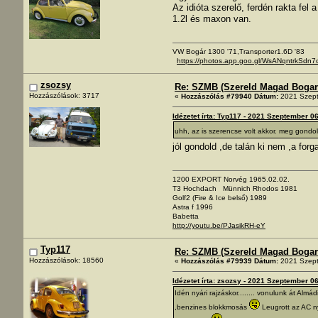
Az idióta szerelő, ferdén rakta fel
1.2l és maxon van.
VW Bogár 1300 '71,Transporter1.6D '83
https://photos.app.goo.gl/WsANqntrkSdn7
zsozsy
Re: SZMB (Szereld Magad Bogarad
Hozzászólások: 3717
«
Hozzászólás #79940 Dátum:
2021 Szept
Idézetet írta: Typ117 - 2021 Szeptember 0
uhh, az is szerencse volt akkor. meg gondo
jól gondold ,de talán ki nem ,a fo
1200 EXPORT Norvég 1965.02.02.
T3 Hochdach Münnich Rhodos 1981
Golf2 (Fire & Ice belső) 1989
Astra f 1996
Babetta
http://youtu.be/PJasikRH-eY
Typ117
Re: SZMB (Szereld Magad Bogarad
Hozzászólások: 18560
«
Hozzászólás #79939 Dátum:
2021 Szept
Idézetet írta: zsozsy - 2021 Szeptember 0
Idén nyári rajzáskor........ vonulunk át Alm
,benzines blokkmosás
Leugrott az AC ny