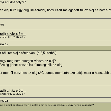
yi eltudna folyni?
z olaj hűtő úgy dugulni-záródni, hogy ezért melegedett túl az olaj és nőtt a
c6f6
!) a ház előtt...
ember 05, 21:37:43 »
4:57:15
 liter olaj eltérés van. (a 2,5 literből).
hogy még nem csorgott vissza az olaj?
zölög (lehet benzin is) túlmelegszik az olaj.
ot mentél benzines az olaj (AC pumpa membrán szakadt), most a hosszabb t
!) a ház előtt...
ember 05, 21:20:23 »
4:57:15
arad a gombánál miközben a pálca nem ér bele az olajba?...vagy nem jó a gomba?