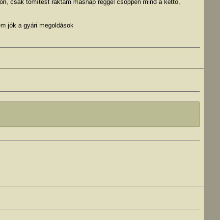
zon, csak tömítést raktam másnap reggel csöppen mind a kettő,
em jók a gyári megoldások