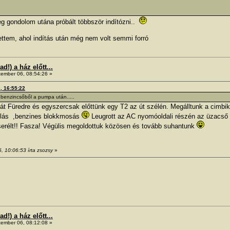
eg gondolom utána próbált többször indítózni..
ttem, ahol indítás után még nem volt semmi forró
!) a ház előtt...
ember 06, 08:54:26 »
3, 16:55:22
 benzincsőből a pumpa után.....
nk át Füredre és egyszercsak előttünk egy T2 az út szélén. Megálltunk a cimb
sasolás ,benzines blokkmosás
Leugrott az AC nyomóoldali részén az üzacső 
cserélt!! Fasza! Végülis megoldottuk közösen és tovább suhantunk
, 10:06:53 írta zsozsy
»
!) a ház előtt...
ember 06, 08:12:08 »