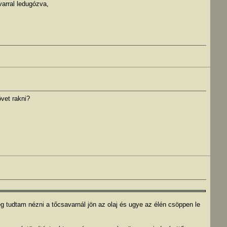
varral ledugózva,
vet rakni?
g tudtam nézni a tőcsavarnál jön az olaj és ugye az élén csöppen le