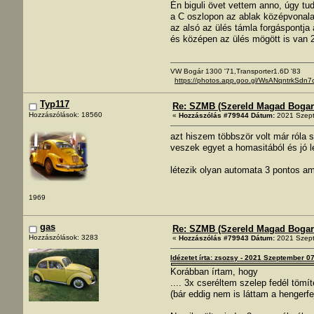
Én biguli övet vettem anno, úgy tud
a C oszlopon az ablak középvonala 
az alsó az ülés támla forgáspontja 
és középen az ülés mögött is van 
VW Bogár 1300 '71,Transporter1.6D '83
https://photos.app.goo.gl/WsANqntrkSdn7
Typ117
Re: SZMB (Szereld Magad Bogarad
Hozzászólások: 18560
«
Hozzászólás #79944 Dátum:
2021 Szept
azt hiszem többször volt már róla
veszek egyet a homasitából és jó 
létezik olyan automata 3 pontos ami
1969
gas
Re: SZMB (Szereld Magad Bogarad
Hozzászólások: 3283
«
Hozzászólás #79943 Dátum:
2021 Szept
Idézetet írta: zsozsy - 2021 Szeptember 0
Korábban írtam, hogy
.... 3x cseréltem szelep fedél töm
(bár eddig nem is láttam a hengerf