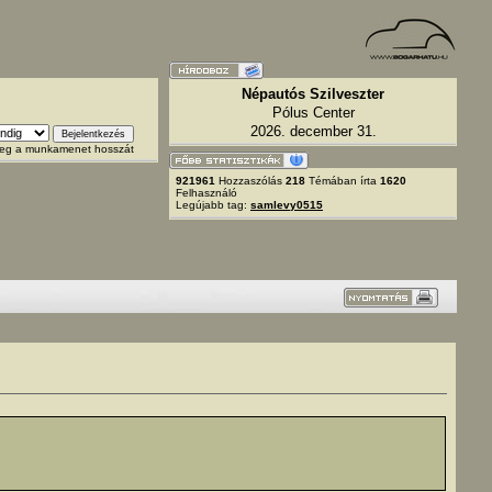
Népautós Szilveszter
Pólus Center
2026. december 31.
 meg a munkamenet hosszát
921961
Hozzaszólás
218
Témában írta
1620
Felhasználó
Legújabb tag:
samlevy0515