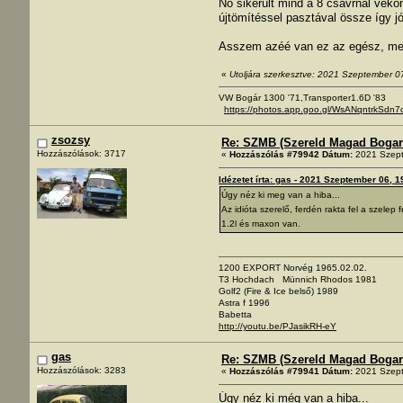
No sikerült mind a 8 csavrnál vék
újtömítéssel pasztával össze így jó i
Asszem azéé van ez az egész, mert
«
Utoljára szerkesztve: 2021 Szeptember 07
VW Bogár 1300 '71,Transporter1.6D '83
https://photos.app.goo.gl/WsANqntrkSdn7
zsozsy
Re: SZMB (Szereld Magad Bogarad
Hozzászólások: 3717
«
Hozzászólás #79942 Dátum:
2021 Szept
Idézetet írta: gas - 2021 Szeptember 06, 1
Úgy néz ki meg van a hiba...
Az idióta szerelő, ferdén rakta fel a szele
1.2l és maxon van.
1200 EXPORT Norvég 1965.02.02.
T3 Hochdach Münnich Rhodos 1981
Golf2 (Fire & Ice belső) 1989
Astra f 1996
Babetta
http://youtu.be/PJasikRH-eY
gas
Re: SZMB (Szereld Magad Bogarad
Hozzászólások: 3283
«
Hozzászólás #79941 Dátum:
2021 Szept
Úgy néz ki még van a hiba...