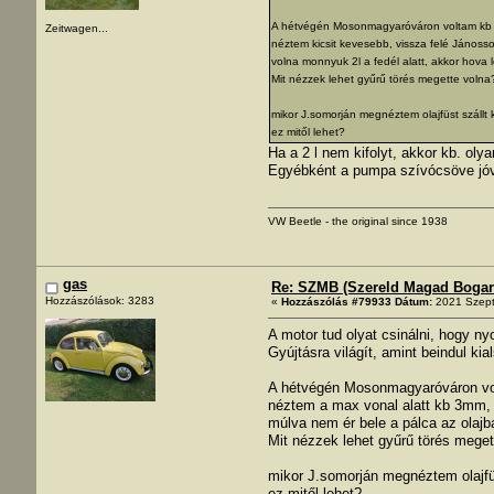
A hétvégén Mosonmagyaróváron voltam kb 160
Zeitwagen...
néztem kicsit kevesebb, vissza felé Jánoss
volna monnyuk 2l a fedél alatt, akkor hova l
Mit nézzek lehet gyűrű törés megette volna
mikor J.somorján megnéztem olajfüst szállt 
ez mitől lehet?
Ha a 2 l nem kifolyt, akkor kb. olya
Egyébként a pumpa szívócsöve jóv
VW Beetle - the original since 1938
gas
Re: SZMB (Szereld Magad Bogarad
Hozzászólások: 3283
«
Hozzászólás #79933 Dátum:
2021 Szept
A motor tud olyat csinálni, hogy 
Gyújtásra világít, amint beindul kia
A hétvégén Mosonmagyaróváron volta
néztem a max vonal alatt kb 3mm, o
múlva nem ér bele a pálca az olajba
Mit nézzek lehet gyűrű törés meget
mikor J.somorján megnéztem olajfüs
ez mitől lehet?