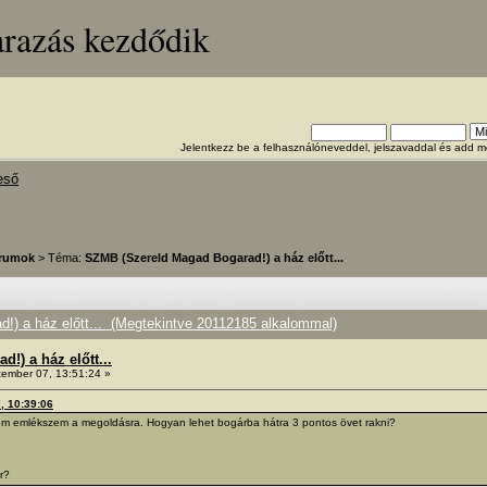
arazás kezdődik
Jelentkezz be a felhasználóneveddel, jelszavaddal és add
eső
órumok
> Téma:
SZMB (Szereld Magad Bogarad!) a ház előtt...
) a ház előtt... (Megtekintve 20112185 alkalommal)
!) a ház előtt...
ember 07, 13:51:24 »
7, 10:39:06
 nem emlékszem a megoldásra. Hogyan lehet bogárba hátra 3 pontos övet rakni?
r?