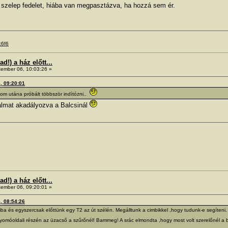
 a szelep fedelet, hiába van megpasztázva, ha hozzá sem ér.
c6f6
!) a ház előtt...
ember 06, 10:03:26 »
6, 09:20:01
lom utána próbált többször indítózni..
rgalmat akadályozva a Balcsinál
!) a ház előtt...
ember 06, 09:20:01 »
6, 08:54:26
ádiba és egyszercsak előttünk egy T2 az út szélén. Megálltunk a cimbikkel ,hogy tudunk-e segíteni.
omóoldali részén az üzacső a szűrőnél! Bammeg! A srác elmondta ,hogy most volt szerelőnél a bu