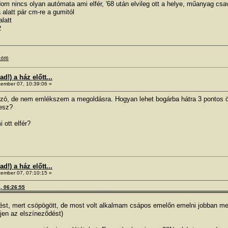
om nincs olyan autómata ami elfér, '68 után elvileg ott a helye, műanyag csa
alatt pár cm-re a gumitól
alatt
2
c6f6
!) a ház előtt...
ember 07, 10:39:06 »
 szó, de nem emlékszem a megoldásra. Hogyan lehet bogárba hátra 3 pontos ö
lesz?
 ott elfér?
!) a ház előtt...
ember 07, 07:10:15 »
7, 06:26:55
ítést, mert csöpögött, de most volt alkalmam csápos emelőn emelni jobban me
ejen az elszíneződést)