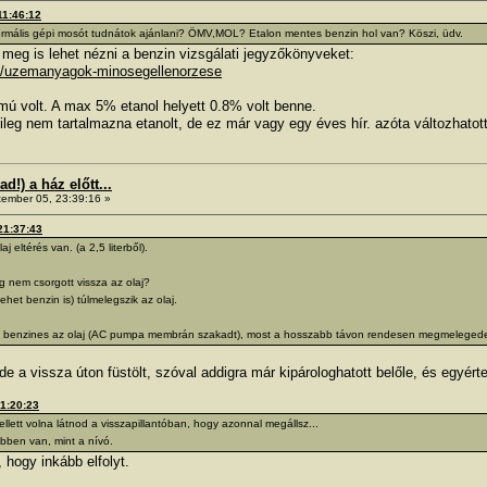
11:46:12
rmális gépi mosót tudnátok ajánlani? ÖMV,MOL? Etalon mentes benzin hol van? Köszi, üdv.
 meg is lehet nézni a benzin vizsgálati jegyzőkönyveket:
k/uzemanyagok-minosegellenorzese
mú volt. A max 5% etanol helyett 0.8% volt benne.
ileg nem tartalmazna etanolt, de ez már vagy egy éves hír. azóta változhatot
!) a ház előtt...
ember 05, 23:39:16 »
21:37:43
j eltérés van. (a 2,5 literből).
 nem csorgott vissza az olaj?
ehet benzin is) túlmelegszik az olaj.
l benzines az olaj (AC pumpa membrán szakadt), most a hosszabb távon rendesen megmelegedett é
 de a vissza úton füstölt, szóval addigra már kipárologhatott belőle, és egyér
21:20:23
kellett volna látnod a visszapillantóban, hogy azonnal megállsz...
bben van, mint a nívó.
 hogy inkább elfolyt.