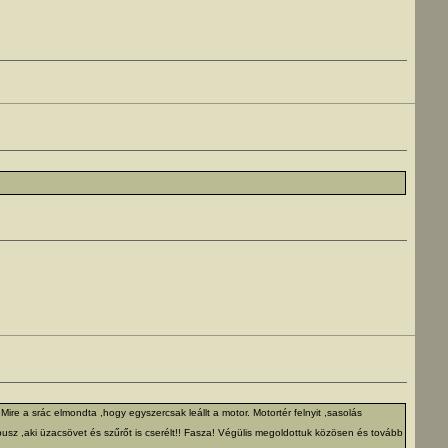
 Mire a srác elmondta ,hogy egyszercsak leállt a motor. Motortér felnyit ,sasolás
sz ,aki üzacsövet és szűrőt is cserélt!! Fasza! Végülis megoldottuk közösen és tovább