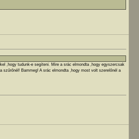
ikkel ,hogy tudunk-e segíteni. Mire a srác elmondta ,hogy egyszercsak
a szűrőnél! Bammeg! A srác elmondta ,hogy most volt szerelőnél a