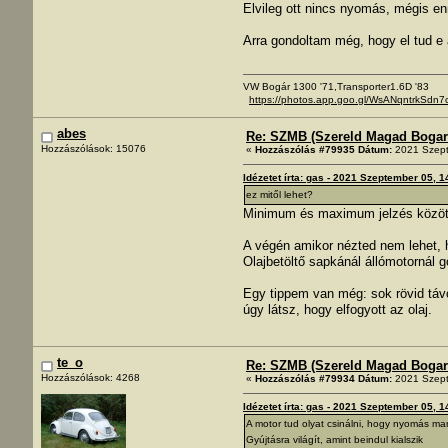
Elvileg ott nincs nyomás, mégis enn
Arra gondoltam még, hogy el tud e a
VW Bogár 1300 '71,Transporter1.6D '83
https://photos.app.goo.gl/WsANqntrkSdn7
abes
Re: SZMB (Szereld Magad Bogarad
Hozzászólások: 15076
«
Hozzászólás #79935 Dátum:
2021 Szept
Idézetet írta: gas - 2021 Szeptember 05, 1
ez mitől lehet?
Minimum és maximum jelzés között fél
A végén amikor nézted nem lehet, 
Olajbetöltő sapkánál állómotornál gő
Egy tippem van még: sok rövid táv
úgy látsz, hogy elfogyott az olaj.
te_o
Re: SZMB (Szereld Magad Bogarad
Hozzászólások: 4268
«
Hozzászólás #79934 Dátum:
2021 Szept
Idézetet írta: gas - 2021 Szeptember 05, 1
A motor tud olyat csinálni, hogy nyomás m
Gyújtásra világít, amint beindul kialszik