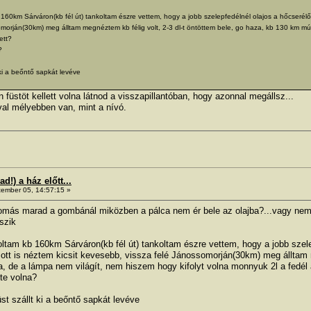
km Sárváron(kb fél út) tankoltam észre vettem, hogy a jobb szelepfedélnél olajos a hőcserélő, 
omorján(30km) meg álltam megnéztem kb félig volt, 2-3 dl-t öntöttem bele, go haza, kb 130 km múl
ett?
?
ki a beőntő sapkát levéve
n füstöt kellett volna látnod a visszapillantóban, hogy azonnal megállsz...
al mélyebben van, mint a nívó.
!) a ház előtt...
ember 05, 14:57:15 »
nyomás marad a gombánál miközben a pálca nem ér bele az olajba?...vagy ne
lszik
m kb 160km Sárváron(kb fél út) tankoltam észre vettem, hogy a jobb szelepf
tt is néztem kicsit kevesebb, vissza felé Jánossomorján(30km) meg álltam m
, de a lámpa nem világít, nem hiszem hogy kifolyt volna monnyuk 2l a fedél a
te volna?
t szállt ki a beőntő sapkát levéve