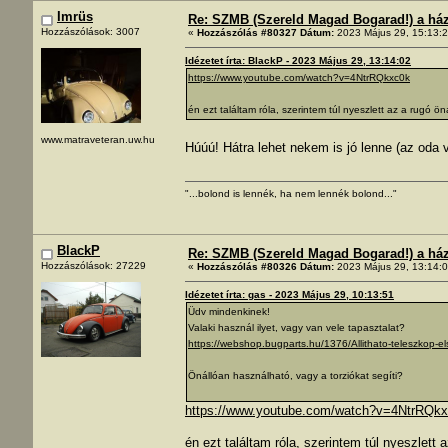
Imrüs
Re: SZMB (Szereld Magad Bogarad!) a ház 
Hozzászólások: 3007
«
Hozzászólás #80327 Dátum:
2023 Május 29, 15:13:2
Idézetet írta: BlackP - 2023 Május 29, 13:14:02
https://www.youtube.com/watch?v=4NtrRQkxc0k
én ezt találtam róla, szerintem túl nyeszlett az a rugó 
www.matraveteran.uw.hu
Húúú! Hátra lehet nekem is jó lenne (az oda
"...bolond is lennék, ha nem lennék bolond..."
BlackP
Re: SZMB (Szereld Magad Bogarad!) a ház 
Hozzászólások: 27229
«
Hozzászólás #80326 Dátum:
2023 Május 29, 13:14:0
Idézetet írta: gas - 2023 Május 29, 10:13:51
Üdv mindenkinek!
Valaki használ ilyet, vagy van vele tapasztalat?
https://webshop.bugparts.hu/1376/Allithato-teleszkop-
Önállóan használható, vagy a torziókat segíti?
https://www.youtube.com/watch?v=4NtrRQk
én ezt találtam róla, szerintem túl nyeszlet