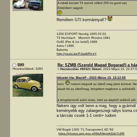
A másik kocsim T3 szervó nélkül 205-ös gumi van
Edzésben vagyok
Remélem GTI kormánnyal!?
1200 EXPORT Norvég 1965.02.02.
T3 Hochdach Münnich Rhodos 1981
Golf2 (Fire & Ice belső) 1989
Astra f 1996
Babetta
http://youtu.be/PJasikRH-eY
gas
Re: SZMB (Szereld Magad Bogarad!) a ház 
Hozzászólások: 3283
«
Hozzászólás #80321 Dátum:
2023 Május 16, 20:37:5
Idézetet írta: BlackP - 2023 Május 15, 15:12:55
nem
nekem megvolt az ültető mag piros konival. Ne
akadt fel az ültetőmag, lefejeltem majdnem a szélvédőt.
a tengelycsonk azért rossz, mert az alapból szélesít pár 
Nekem úgy volt benn a mag, hogy a gyárinál m
keményebb egy zalaegerszegi rallys koma csin
a tárcsás csonk 1-1 centi+ tudom
VW Bogár 1300 '71,Transporter1.6D '83
https://photos.app.goo.gl/WsANqntrkSdn7c6f6