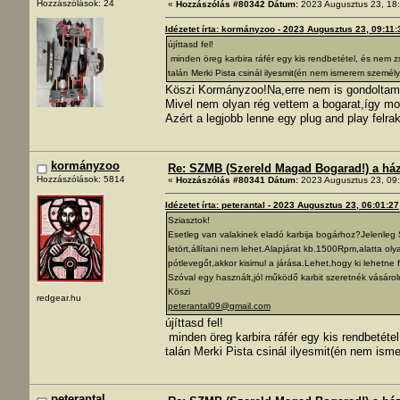
Hozzászólások: 24
«
Hozzászólás #80342 Dátum:
2023 Augusztus 23, 18:
Idézetet írta: kormányzoo - 2023 Augusztus 23, 09:11:
újíttasd fel!
minden öreg karbira ráfér egy kis rendbetétel, és nem z
talán Merki Pista csinál ilyesmit(én nem ismerem személ
Köszi Kormányzoo!Na,erre nem is gondoltam 
Mivel nem olyan rég vettem a bogarat,így mo
Azért a legjobb lenne egy plug and play felrak
kormányzoo
Re: SZMB (Szereld Magad Bogarad!) a ház 
Hozzászólások: 5814
«
Hozzászólás #80341 Dátum:
2023 Augusztus 23, 09:
Idézetet írta: peterantal - 2023 Augusztus 23, 06:01:27
Sziasztok!
Esetleg van valakinek eladó karbija bogárhoz?Jelenleg
letört,állítani nem lehet.Alapjárat kb.1500Rpm,alatta oly
pótlevegőt,akkor kisimul a járása.Lehet,hogy ki lehetne f
Szóval egy használt,jól működő karbit szeretnék vásáro
Köszi
redgear.hu
peterantal09@gmail.com
újíttasd fel!
minden öreg karbira ráfér egy kis rendbetéte
talán Merki Pista csinál ilyesmit(én nem is
peterantal