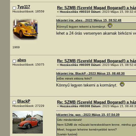
Typ117
Re: SZMB (Szereld Magad Bogarad!) a ház 
Hozzászólások: 18559
«
Hozzászólás #80310 Dátum:
2023 Május 15, 09:32:4
Idézetet írta: abes - 2023 Május 15, 08:52:48
Könnyű legyen tekerni a kormányt.
lehet a 24 órás versenyen akarnak birkózni v
1969
abes
Re: SZMB (Szereld Magad Bogarad!) a ház 
Hozzászólások: 15075
«
Hozzászólás #80309 Dátum:
2023 Május 15, 08:52:4
Idézetet írta: BlackP - 2023 Május 15, 08:48:30
előre minek ekkora felni?
Könnyű legyen tekerni a kormányt.
BlackP
Re: SZMB (Szereld Magad Bogarad!) a ház 
Hozzászólások: 27229
«
Hozzászólás #80308 Dátum:
2023 Május 15, 08:48:3
Idézetet írta: gas - 2023 Május 15, 07:54:39
Üdv mindenkinek!
Nem SZMB de műszaki kereskedésem lenne, mintha gyeng
Mivel, hogyan lehetne keményebbé tenni?
Szekér futómű