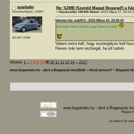
sparkafer
Re: SZMB (Szereld Magad Bogarad!) a ház 
Hozzászólások: 14097
«
Hozzászólás #80306 Dátum:
2023 Május 07, 00:06:2
Idézetet írta: wob974 - 2023 Május 02, 22:09:33
Esztergál valaki alátétet vagy Flexes él még?
30-347-1939
Valami extra kell, hogy esztergályos kell ho
Flexes már nem esztergál, ha jól tudom.
Oldalak:
1
...
4
5
6
7
8
[
9
]
10
11
12
13
14
...
2017
www.bogarhatu.hu - ahol a Bogarazás kezdődik
>
Hová tartozol?
>
Bogaras f
www.bogarhatu.hu - ahol a Bogarazás k
Magyar f
Az oldal 0.26 máso