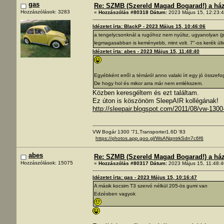
gas
Re: SZMB (Szereld Magad Bogarad!) a ház 
Hozzászólások: 3283
«
Hozzászólás #80318 Dátum:
2023 Május 15, 12:23:4
Idézetet írta: BlackP - 2023 Május 15, 10:46:06
a tengelycsonknál a rugóhoz nem nyúlsz, ugyanolyan (pu
legmagasabban is keményebb, mint volt. 7"-os kerék ülte
Idézetet írta: abes - 2023 Május 15, 11:48:40
Egyébként erről a témáról anno valaki írt egy jó összefog
De hogy hol és mikor arra már nem emlékszem.
Közben keresgéltem és ezt találtam.
Ez úton is köszönöm SleepAIR kollégának!
http://sleepair.blogspot.com/2011/08/vw-1300
VW Bogár 1300 '71,Transporter1.6D '83
https://photos.app.goo.gl/WsANqntrkSdn7c6f6
abes
Re: SZMB (Szereld Magad Bogarad!) a ház 
Hozzászólások: 15075
«
Hozzászólás #80317 Dátum:
2023 Május 15, 11:48:4
Idézetet írta: gas - 2023 Május 15, 10:16:47
A másik kocsim T3 szervó nélkül 205-ös gumi van
Edzésben vagyok