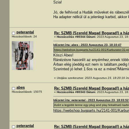
Szia!
Jó, de felhívod a Hudák műveket és rábeszé
Ha adapter nélkül ül a jelenlegi karbid, akkor k
peterantal
Re: SZMB (Szereld Magad Bogarad!) a ház 
Hozzászólások: 24
«
Hozzászólás #80344 Dátum:
2023 Augusztus 23, 18:
Idézetet írta: abes - 2023 Augusztus 23, 18:10:47
https://webshop.bugparts.hu/2141-001/Karburator-31-pi
Köszi Abes!
Ránézésre hasonlít az enyémhez,ennek több 
Árban elég jóeddig ezt nem is találtam,pedi
Szerinted jó lehet 1.6os ra ez a méret?Márm
«
Utoljára szerkesztve: 2023 Augusztus 23, 18:20:16 írt
abes
Re: SZMB (Szereld Magad Bogarad!) a ház 
Hozzászólások: 15075
«
Hozzászólás #80343 Dátum:
2023 Augusztus 23, 18:
Idézetet írta: peterantal - 2023 Augusztus 23, 18:03:52
Azért a legjobb lenne egy plug and play felrakható karbi
https://webshop.bugparts.hu/2141-001/Karbur
peterantal
Re: SZMB (Szereld Magad Bogarad!) a ház 