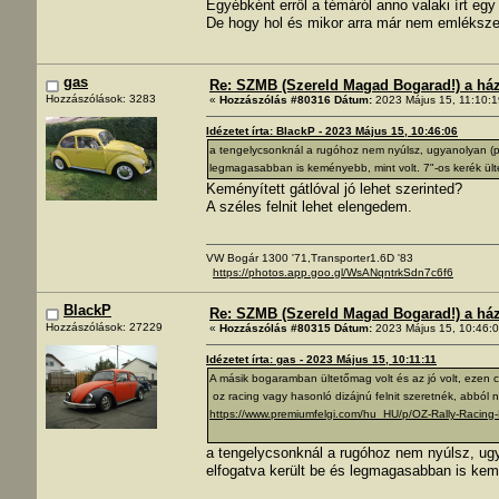
Egyébként erről a témáról anno valaki írt egy 
De hogy hol és mikor arra már nem emléksz
gas
Re: SZMB (Szereld Magad Bogarad!) a ház 
Hozzászólások: 3283
«
Hozzászólás #80316 Dátum:
2023 Május 15, 11:10:1
Idézetet írta: BlackP - 2023 Május 15, 10:46:06
a tengelycsonknál a rugóhoz nem nyúlsz, ugyanolyan (pu
legmagasabban is keményebb, mint volt. 7"-os kerék ülte
Keményített gátlóval jó lehet szerinted?
A széles felnit lehet elengedem.
VW Bogár 1300 '71,Transporter1.6D '83
https://photos.app.goo.gl/WsANqntrkSdn7c6f6
BlackP
Re: SZMB (Szereld Magad Bogarad!) a ház 
Hozzászólások: 27229
«
Hozzászólás #80315 Dátum:
2023 Május 15, 10:46:0
Idézetet írta: gas - 2023 Május 15, 10:11:11
A másik bogaramban ültetőmag volt és az jó volt, ezen 
oz racing vagy hasonló dizájnú felnit szeretnék, abból
https://www.premiumfelgi.com/hu_HU/p/OZ-Rally-Racing
a tengelycsonknál a rugóhoz nem nyúlsz, ugy
elfogatva került be és legmagasabban is kemé