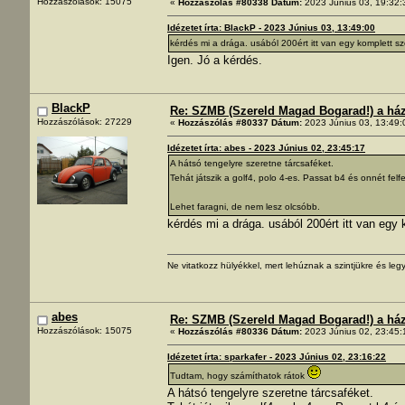
Hozzászólások: 15075
«
Hozzászólás #80338 Dátum:
2023 Június 03, 19:32:
Idézetet írta: BlackP - 2023 Június 03, 13:49:00
kérdés mi a drága. usából 200ért itt van egy komplett s
Igen. Jó a kérdés.
BlackP
Re: SZMB (Szereld Magad Bogarad!) a ház 
Hozzászólások: 27229
«
Hozzászólás #80337 Dátum:
2023 Június 03, 13:49:
Idézetet írta: abes - 2023 Június 02, 23:45:17
A hátsó tengelyre szeretne tárcsaféket.
Tehát játszik a golf4, polo 4-es. Passat b4 és onnét felfe
Lehet faragni, de nem lesz olcsóbb.
kérdés mi a drága. usából 200ért itt van egy
Ne vitatkozz hülyékkel, mert lehúznak a szintjükre és legy
abes
Re: SZMB (Szereld Magad Bogarad!) a ház 
Hozzászólások: 15075
«
Hozzászólás #80336 Dátum:
2023 Június 02, 23:45:
Idézetet írta: sparkafer - 2023 Június 02, 23:16:22
Tudtam, hogy számíthatok rátok
A hátsó tengelyre szeretne tárcsaféket.