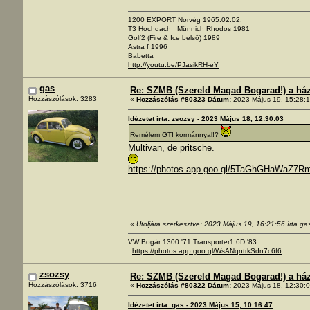
1200 EXPORT Norvég 1965.02.02.
T3 Hochdach Münnich Rhodos 1981
Golf2 (Fire & Ice belső) 1989
Astra f 1996
Babetta
http://youtu.be/PJasikRH-eY
gas
Re: SZMB (Szereld Magad Bogarad!) a ház 
Hozzászólások: 3283
«
Hozzászólás #80323 Dátum:
2023 Május 19, 15:28:1
Idézetet írta: zsozsy - 2023 Május 18, 12:30:03
Remélem GTI kormánnyal!?
Multivan, de pritsche.
https://photos.app.goo.gl/5TaGhGHaWaZ7R
«
Utoljára szerkesztve: 2023 Május 19, 16:21:56 írta ga
VW Bogár 1300 '71,Transporter1.6D '83
https://photos.app.goo.gl/WsANqntrkSdn7c6f6
zsozsy
Re: SZMB (Szereld Magad Bogarad!) a ház 
Hozzászólások: 3716
«
Hozzászólás #80322 Dátum:
2023 Május 18, 12:30:0
Idézetet írta: gas - 2023 Május 15, 10:16:47