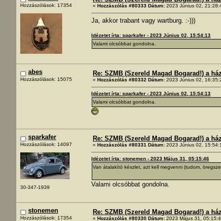
Hozzászólások: 17354
«
Hozzászólás #80333 Dátum:
2023 Június 02, 21:28:
Ja, akkor trabant vagy wartburg. :-)))
Idézetet írta: sparkafer - 2023 Június 02, 15:54:13
Valami olcsóbbat gondolna.
abes
Re: SZMB (Szereld Magad Bogarad!) a ház 
Hozzászólások: 15075
«
Hozzászólás #80332 Dátum:
2023 Június 02, 16:35:
Idézetet írta: sparkafer - 2023 Június 02, 15:54:13
Valami olcsóbbat gondolna.
sparkafer
Re: SZMB (Szereld Magad Bogarad!) a ház 
Hozzászólások: 14097
«
Hozzászólás #80331 Dátum:
2023 Június 02, 15:54:
Idézetet írta: stonemen - 2023 Május 31, 05:15:46
Van átalakító készlet, azt kell megvenni (tudom, öregszem
Valami olcsóbbat gondolna.
30-347-1939
stonemen
Re: SZMB (Szereld Magad Bogarad!) a ház 
Hozzászólások: 17354
«
Hozzászólás #80330 Dátum:
2023 Május 31, 05:15:4