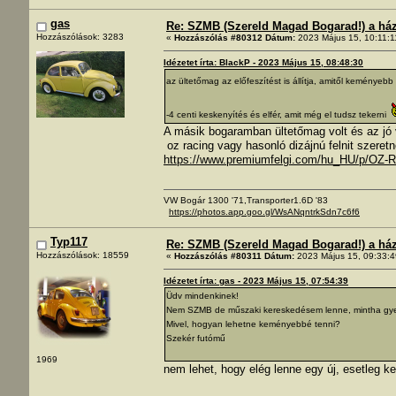
gas
Re: SZMB (Szereld Magad Bogarad!) a ház 
Hozzászólások: 3283
«
Hozzászólás #80312 Dátum:
2023 Május 15, 10:11:1
Idézetet írta: BlackP - 2023 Május 15, 08:48:30
az ültetőmag az előfeszítést is állítja, amitől keménye
-4 centi keskenyítés és elfér, amit még el tudsz tekerni
A másik bogaramban ültetőmag volt és az jó 
oz racing vagy hasonló dizájnú felnit szeret
https://www.premiumfelgi.com/hu_HU/p/OZ-R
VW Bogár 1300 '71,Transporter1.6D '83
https://photos.app.goo.gl/WsANqntrkSdn7c6f6
Typ117
Re: SZMB (Szereld Magad Bogarad!) a ház 
Hozzászólások: 18559
«
Hozzászólás #80311 Dátum:
2023 Május 15, 09:33:4
Idézetet írta: gas - 2023 Május 15, 07:54:39
Üdv mindenkinek!
Nem SZMB de műszaki kereskedésem lenne, mintha gyeng
Mivel, hogyan lehetne keményebbé tenni?
Szekér futómű
1969
nem lehet, hogy elég lenne egy új, esetleg 