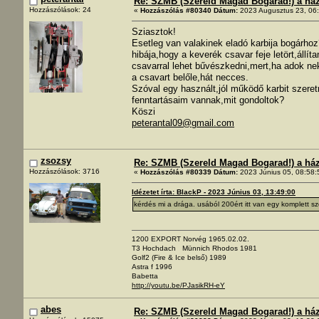
Re: SZMB (Szereld Magad Bogarad!) a ház 
Hozzászólások: 24
«
Hozzászólás #80340 Dátum:
2023 Augusztus 23, 06:
Sziasztok!
Esetleg van valakinek eladó karbija bogárh
hibája,hogy a keverék csavar feje letört,állít
csavarral lehet bűvészkedni,mert,ha adok neki
a csavart belőle,hát necces.
Szóval egy használt,jól működő karbit szere
fenntartásaim vannak,mit gondoltok?
Köszi
peterantal09@gmail.com
zsozsy
Re: SZMB (Szereld Magad Bogarad!) a ház 
Hozzászólások: 3716
«
Hozzászólás #80339 Dátum:
2023 Június 05, 08:58:
Idézetet írta: BlackP - 2023 Június 03, 13:49:00
kérdés mi a drága. usából 200ért itt van egy komplett s
1200 EXPORT Norvég 1965.02.02.
T3 Hochdach Münnich Rhodos 1981
Golf2 (Fire & Ice belső) 1989
Astra f 1996
Babetta
http://youtu.be/PJasikRH-eY
abes
Re: SZMB (Szereld Magad Bogarad!) a ház 