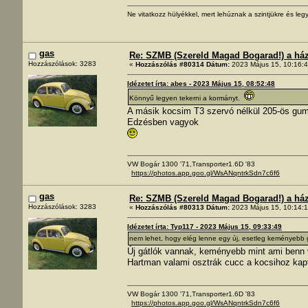
Ne vitatkozz hülyékkel, mert lehúznak a szintjükre és legy
gas
Re: SZMB (Szereld Magad Bogarad!) a ház 
Hozzászólások: 3283
«
Hozzászólás #80314 Dátum:
2023 Május 15, 10:16:4
Idézetet írta: abes - 2023 Május 15, 08:52:48
Könnyű legyen tekerni a kormányt.
A másik kocsim T3 szervó nélkül 205-ös gum
Edzésben vagyok
VW Bogár 1300 '71,Transporter1.6D '83
https://photos.app.goo.gl/WsANqntrkSdn7c6f6
gas
Re: SZMB (Szereld Magad Bogarad!) a ház 
Hozzászólások: 3283
«
Hozzászólás #80313 Dátum:
2023 Május 15, 10:14:1
Idézetet írta: Typ117 - 2023 Május 15, 09:33:49
nem lehet, hogy elég lenne egy új, esetleg keményebb 
Új gátlók vannak, keményebb mint ami benn
Hartman valami osztrák cucc a kocsihoz ka
VW Bogár 1300 '71,Transporter1.6D '83
https://photos.app.goo.gl/WsANqntrkSdn7c6f6