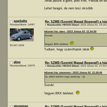
Tehát játszik a golf4, polo 4-es. Passat b4 és
Lehet faragni, de nem lesz olcsóbb.
sparkafer
Re: SZMB (Szereld Magad Bogarad!) a ház 
Hozzászólások: 14097
«
Hozzászólás #80335 Dátum:
2023 Június 02, 23:16:
Idézetet írta: abes - 2023 Június 02, 21:54:59
Suzuki.
Vegyen BKK bérletet.
30-347-1939
Tudtam, hogy számíthatok rátok
abes
Re: SZMB (Szereld Magad Bogarad!) a ház 
Hozzászólások: 15075
«
Hozzászólás #80334 Dátum:
2023 Június 02, 21:54:
Idézetet írta: stonemen - 2023 Június 02, 21:28:46
Ja, akkor trabant vagy wartburg. :-)))
Suzuki.
Vegyen BKK bérletet.
stonemen
Re: SZMB (Szereld Magad Bogarad!) a ház 