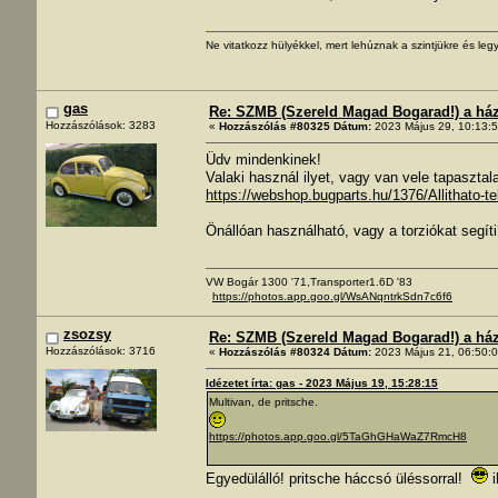
Ne vitatkozz hülyékkel, mert lehúznak a szintjükre és legy
gas
Re: SZMB (Szereld Magad Bogarad!) a ház 
Hozzászólások: 3283
«
Hozzászólás #80325 Dátum:
2023 Május 29, 10:13:5
Üdv mindenkinek!
Valaki használ ilyet, vagy van vele tapasztal
https://webshop.bugparts.hu/1376/Allithato-
Önállóan használható, vagy a torziókat segít
VW Bogár 1300 '71,Transporter1.6D '83
https://photos.app.goo.gl/WsANqntrkSdn7c6f6
zsozsy
Re: SZMB (Szereld Magad Bogarad!) a ház 
Hozzászólások: 3716
«
Hozzászólás #80324 Dátum:
2023 Május 21, 06:50:0
Idézetet írta: gas - 2023 Május 19, 15:28:15
Multivan, de pritsche.
https://photos.app.goo.gl/5TaGhGHaWaZ7RmcH8
Egyedülálló! pritsche háccsó üléssorral!
i