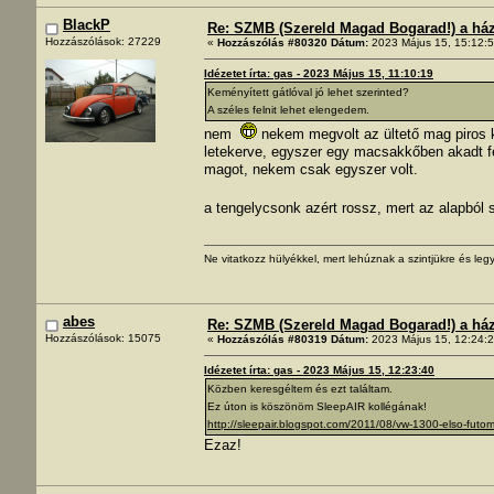
BlackP
Re: SZMB (Szereld Magad Bogarad!) a ház 
Hozzászólások: 27229
«
Hozzászólás #80320 Dátum:
2023 Május 15, 15:12:5
Idézetet írta: gas - 2023 Május 15, 11:10:19
Keményített gátlóval jó lehet szerinted?
A széles felnit lehet elengedem.
nem
nekem megvolt az ültető mag piros k
letekerve, egyszer egy macsakkőben akadt fe
magot, nekem csak egyszer volt.
a tengelycsonk azért rossz, mert az alapból s
Ne vitatkozz hülyékkel, mert lehúznak a szintjükre és legy
abes
Re: SZMB (Szereld Magad Bogarad!) a ház 
Hozzászólások: 15075
«
Hozzászólás #80319 Dátum:
2023 Május 15, 12:24:2
Idézetet írta: gas - 2023 Május 15, 12:23:40
Közben keresgéltem és ezt találtam.
Ez úton is köszönöm SleepAIR kollégának!
http://sleepair.blogspot.com/2011/08/vw-1300-elso-futom
Ezaz!