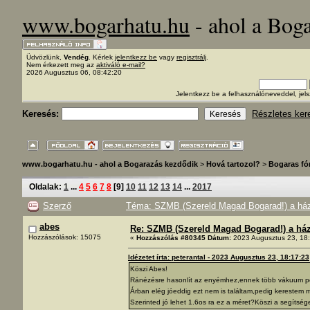
www.bogarhatu.hu
- ahol a Bog
Üdvözlünk,
Vendég
. Kérlek
jelentkezz be
vagy
regisztrálj
.
Nem érkezett meg az
aktiváló e-mail?
2026 Augusztus 06, 08:42:20
Jelentkezz be a felhasználóneveddel, j
Keresés:
Részletes ker
www.bogarhatu.hu - ahol a Bogarazás kezdődik
>
Hová tartozol?
>
Bogaras f
Oldalak:
1
...
4
5
6
7
8
[
9
]
10
11
12
13
14
...
2017
Szerző
Téma: SZMB (Szereld Magad Bogarad!) a ház 
abes
Re: SZMB (Szereld Magad Bogarad!) a ház 
Hozzászólások: 15075
«
Hozzászólás #80345 Dátum:
2023 Augusztus 23, 18:
Idézetet írta: peterantal - 2023 Augusztus 23, 18:17:23
Köszi Abes!
Ránézésre hasonlít az enyémhez,ennek több vákuum port
Árban elég jóeddig ezt nem is találtam,pedig kerestem
Szerinted jó lehet 1.6os ra ez a méret?Köszi a segítsége