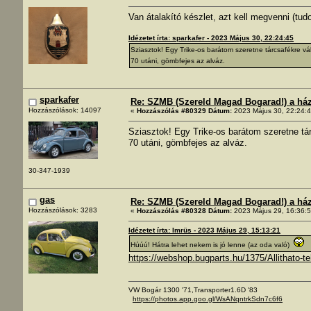
Van átalakító készlet, azt kell megvenni (tud
Idézetet írta: sparkafer - 2023 Május 30, 22:24:45
Sziasztok! Egy Trike-os barátom szeretne tárcsafékre vá
70 utáni, gömbfejes az alváz.
sparkafer
Re: SZMB (Szereld Magad Bogarad!) a ház 
Hozzászólások: 14097
«
Hozzászólás #80329 Dátum:
2023 Május 30, 22:24:4
Sziasztok! Egy Trike-os barátom szeretne tá
70 utáni, gömbfejes az alváz.
30-347-1939
gas
Re: SZMB (Szereld Magad Bogarad!) a ház 
Hozzászólások: 3283
«
Hozzászólás #80328 Dátum:
2023 Május 29, 16:36:5
Idézetet írta: Imrüs - 2023 Május 29, 15:13:21
Húúú! Hátra lehet nekem is jó lenne (az oda való)
https://webshop.bugparts.hu/1375/Allithato-
VW Bogár 1300 '71,Transporter1.6D '83
https://photos.app.goo.gl/WsANqntrkSdn7c6f6