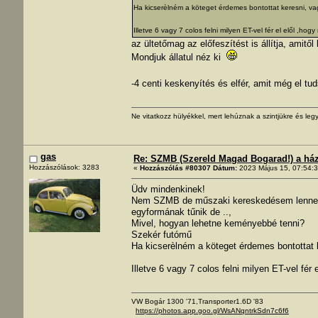
Ha kicserèlném a köteget érdemes bontottat keresni, v
Illetve 6 vagy 7 colos felni milyen ET-vel fér el elől ,hogy
az ültetőmag az előfeszítést is állítja, am
Mondjuk állatul néz ki
-4 centi keskenyítés és elfér, amit még el tu
Ne vitatkozz hülyékkel, mert lehúznak a szintjükre és legy
gas
Re: SZMB (Szereld Magad Bogarad!) a ház 
Hozzászólások: 3283
«
Hozzászólás #80307 Dátum:
2023 Május 15, 07:54:3
Üdv mindenkinek!
Nem SZMB de műszaki kereskedésem lenne, m
egyformának tűnik de ..,
Mivel, hogyan lehetne keményebbé tenni?
Szekér futómű
Ha kicserèlném a köteget érdemes bontottat 
Illetve 6 vagy 7 colos felni milyen ET-vel fér e
VW Bogár 1300 '71,Transporter1.6D '83
https://photos.app.goo.gl/WsANqntrkSdn7c6f6