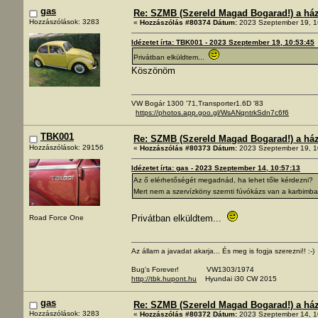
gas
Re: SZMB (Szereld Magad Bogarad!) a ház 
Hozzászólások: 3283
«
Hozzászólás #80374 Dátum:
2023 Szeptember 19, 1
Idézetet írta: TBK001 - 2023 Szeptember 19, 10:53:45
Privátban elküldtem...
Köszönöm
VW Bogár 1300 '71,Transporter1.6D '83
https://photos.app.goo.gl/WsANqntrkSdn7c6f6
TBK001
Re: SZMB (Szereld Magad Bogarad!) a ház 
Hozzászólások: 29156
«
Hozzászólás #80373 Dátum:
2023 Szeptember 19, 1
Idézetet írta: gas - 2023 Szeptember 14, 10:57:13
Az ő elérhetőségét megadnád, ha lehet tőle kérdezni?
Mert nem a szervízköny szernti fúvókázs van a karbimb
Privátban elküldtem...
Road Force One
Az állam a javadat akarja... És meg is fogja szerezni!! :-)
Bug's Forever! VW1303/1974
http://tbk.hupont.hu
Hyundai i30 CW 2015
gas
Re: SZMB (Szereld Magad Bogarad!) a ház 
Hozzászólások: 3283
«
Hozzászólás #80372 Dátum:
2023 Szeptember 14, 1