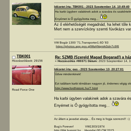
Idézetet írta: TBK001 - 2023 Szeptember 14, 10:49:40
Ha karbi ügyben valakinek adok a szavára és szakértel
Enyémet is Ő gyógyította meg...
Az ő elérhetőségét megadnád, ha lehet tőle 
Mert nem a szervízköny szernti fúvókázs va
VW Bogár 1300 '71,Transporter1.6D '83
https://photos.app.goo.gl/WsANqntrkSdn7c6f6
TBK001
Re: SZMB (Szereld Magad Bogarad!) a ház 
Hozzászólások: 29156
«
Hozzászólás #80371 Dátum:
2023 Szeptember 14, 1
Idézetet írta: gas - 2023 Szeptember 13, 20:27:01
Üdvw mindenkinek!
Ezt találtam karbi témában nagyon jó, érdemes végig ol
http://www.fordhistoric.hu/7.html
Road Force One
Ha karbi ügyben valakinek adok a szavára és
Enyémet is Ő gyógyította meg...
Az állam a javadat akarja... És meg is fogja szerezni!! :-)
Bug's Forever! VW1303/1974
http://tbk.hupont.hu
Hyundai i30 CW 2015