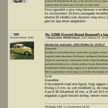
A pict3 30-31karbinál 18 mm, a 34 nél 19,5 mm az úszó szi
nekem most 21 körül van a 34 ben az úszó szint
Köszi,igazából a java még hátravan a rendbe
Az úszószintem 19,5mm,vastagabb rézalátét v
lehetne 65 inkább,csak olyanom még nincs.1.6
gázt,és épp elvan alapjáraton.
gas
Re: SZMB (Szereld Magad Bogarad!) a ház 
Hozzászólások: 3283
«
Hozzászólás #80384 Dátum:
2023 Október 02, 16:58
Idézetet írta: peterantal - 2023 Október 01, 15:55:17
Sziasztok!
Korábbi hozzászólásomban karburátor gondjaim voltak.S
segített),majd elkezdtem fúvókákat cserélgetni.Úszóházsz
Végül az eredményt a karburátot (Solex 34pict3) pillan
perselyt préseltem be a házba,amihez hozzá illesztettem
A próbaúton feltűnt,hogy nagyon jó a gázreakció ninc
Nem is gondoltam volna,hogy ez a kevés fals levegő a t
Szia!
Gratulálok
A tűszelepnél majd arra figyelj, hogy eggyes t
Elvileg 1,5 mm,-es volt mindkettő új, de még
A pict3 30-31karbinál 18 mm, a 34 nél 19,5 mm
alapjárati a gyári készlet elvileg, nekem mos
VW Bogár 1300 '71,Transporter1.6D '83