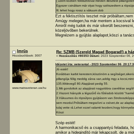
( üzem közben féktisztítóval minden illesztést pillangóteng
Egyszer csináltam már olyat hogy szétszedtem a röpsüjos
Ill. lehet hogy rossz a vákuum dob
Ezt a féktisztítós tesztet már próbáltam,nem 
Amúgy melegen,ha már mentem a kocsival leg
Amiről még tudok és már sikerült beszerezni
közeljövőben bekerülnek.
Megnézem a gyújtás alaplapot,köszi a tanács
Imrüs
Re: SZMB (Szereld Magad Bogarad!) a ház 
Hozzászólások: 3007
«
Hozzászólás #80353 Dátum:
2023 Szeptember 06, 2
Idézetet írta: peterantal - 2023 Szeptember 06, 20:17:
Jó estét!
Korábban karbit kerestem,köszönöm a segítséget,sikerült 
pillangója félig meddig zárva van,addig mgy a kocsi,mint
135,féklevegő 80.Alapjárati pedig 55.
www.matraveteran.uw.hu
1.Mit gondoltok az alapjárati nagyobbra cserélése seg
2.Viszont hiányzik a légszűrő és fűtésdob közötti "harmó
3.Vákuumos és röpsúlyos gyújtásom van.Stroboszkóppal
sem mozdul.Próbáltam megszívni a csövet,de az alaplap
tulaj vette rá.Lehet ezzel valamit kezdeni,hogy könny
Köszi
Szép estét!
A harmonikacső és a csappantyú feladata, ho
amikor a hidegindító már lekapcsolt, de a m