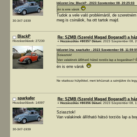
Idézetet írta: BlackP - 2023 Szeptember 08, 20:25:03
én is erre várok
Tudok a vele való problémáról, de szeretném
meg is csinálok, ha ott tartok majd.
30-347-1939
BlackP
Re: SZMB (Szereld Magad Bogarad!) a ház 
Hozzászólások: 27230
«
Hozzászólás #80357 Dátum:
2023 Szeptember 08, 2
Idézetet írta: sparkafer - 2023 Szeptember 08, 11:59:5
Sziasztok!
Van valakinek állítható hátsó torziós lap a bogarában? É
én is erre várok
Ne vitatkozz hülyékkel, mert lehúznak a szintjükre és legy
sparkafer
Re: SZMB (Szereld Magad Bogarad!) a ház 
Hozzászólások: 14097
«
Hozzászólás #80356 Dátum:
2023 Szeptember 08, 1
Sziasztok!
Van valakinek állítható hátsó torziós lap a b
30-347-1939