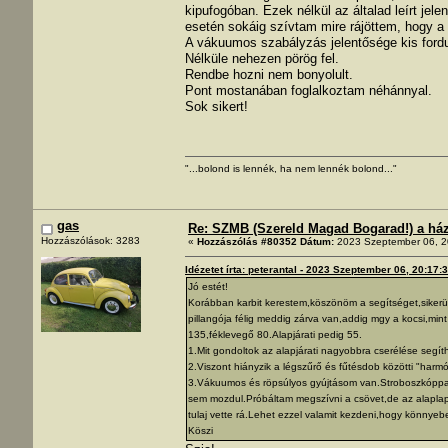
kipufogóban. Ezek nélkül az általad leírt jel
esetén sokáig szívtam mire rájöttem, hogy 
A vákuumos szabályzás jelentősége kis fordu
Nélküle nehezen pörög fel.
Rendbe hozni nem bonyolult.
Pont mostanában foglalkoztam néhánnyal.
Sok sikert!
"...bolond is lennék, ha nem lennék bolond..."
gas
Re: SZMB (Szereld Magad Bogarad!) a ház 
Hozzászólások: 3283
«
Hozzászólás #80352 Dátum:
2023 Szeptember 06, 2
Idézetet írta: peterantal - 2023 Szeptember 06, 20:17:
Jó estét!
Korábban karbit kerestem,köszönöm a segítséget,sikerült 
pillangója félig meddig zárva van,addig mgy a kocsi,mint
135,féklevegő 80.Alapjárati pedig 55.
1.Mit gondoltok az alapjárati nagyobbra cserélése seg
2.Viszont hiányzik a légszűrő és fűtésdob közötti "harmó
3.Vákuumos és röpsúlyos gyújtásom van.Stroboszkóppal
sem mozdul.Próbáltam megszívni a csövet,de az alaplap
tulaj vette rá.Lehet ezzel valamit kezdeni,hogy könny
Köszi