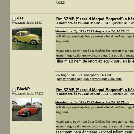
Köszi
gas
Re: SZMB (Szereld Magad Bogarad!) a ház 
Hozzászólások: 3283
«
Hozzászólás #80350 Dátum:
2023 Augusztus 31, 08:
Idézetet írta: Typ117 - 2023 Augusztus 24, 10:20:55
a féklámpa gombája hogy szokott elhalálozni? tud úgy,
bogártól?
valaki szólt, hogy nem ég a féklámpám, kerestem a hibá
észre, hogy csak nem nyomtam eléggé a pedált a teszte
Hiba miatt nem,de letört az egyik saru én is 
VW Bogár 1300 '71,Transporter1.6D '83
https://photos.app.goo.gl/WsANqntrkSdn7c6f6
BlackP
Re: SZMB (Szereld Magad Bogarad!) a ház 
Hozzászólások: 27230
«
Hozzászólás #80349 Dátum:
2023 Augusztus 24, 20:
Idézetet írta: Typ117 - 2023 Augusztus 24, 10:20:55
a féklámpa gombája hogy szokott elhalálozni? tud úgy,
bogártól?
valaki szólt, hogy nem ég a féklámpám, kerestem a hibá
észre, hogy csak nem nyomtam eléggé a pedált a teszte
szerintem nem érintésre kapcsol nálam sem. N