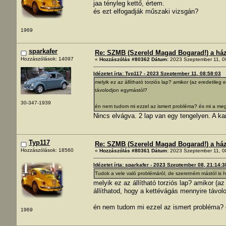
jaa tényleg kettő, értem.
és ezt elfogadják műszaki vizsgán?
1969
sparkafer
Re: SZMB (Szereld Magad Bogarad!) a ház 
Hozzászólások: 14097
«
Hozzászólás #80362 Dátum:
2023 Szeptember 11, 0
Idézetet írta: Typ117 - 2023 Szeptember 11, 08:58:03
melyik ez az állítható torziós lap? amikor (az eredetil
távolodjon egymástól?
30-347-1939
én nem tudom mi ezzel az ismert probléma? és mi a me
Nincs elvágva. 2 lap van egy tengelyen. A k
Typ117
Re: SZMB (Szereld Magad Bogarad!) a ház 
Hozzászólások: 18560
«
Hozzászólás #80361 Dátum:
2023 Szeptember 11, 0
Idézetet írta: sparkafer - 2023 Szeptember 08, 21:14:3
Tudok a vele való problémáról, de szeretném mástól is h
melyik ez az állítható torziós lap? amikor (
állíthatod, hogy a kettévágás mennyire távo
én nem tudom mi ezzel az ismert probléma?
1969