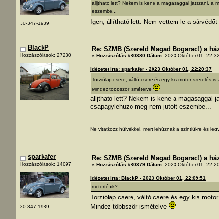
alljthato lett? Nekem is kene a magasaggal jatszani, a 
eszembe...
Igen, állítható lett. Nem vettem le a sárvéd
30-347-1939
BlackP
Re: SZMB (Szereld Magad Bogarad!) a ház 
Hozzászólások: 27230
«
Hozzászólás #80380 Dátum:
2023 Október 01, 22:32
Idézetet írta: sparkafer - 2023 Október 01, 22:20:37
Torziólap csere, váltó csere és egy kis motor szerelés is
Mindez többször ismételve
alljthato lett? Nekem is kene a magasaggal ja
csapagylehuzo meg nem jutott eszembe...
Ne vitatkozz hülyékkel, mert lehúznak a szintjükre és legy
sparkafer
Re: SZMB (Szereld Magad Bogarad!) a ház 
Hozzászólások: 14097
«
Hozzászólás #80379 Dátum:
2023 Október 01, 22:20
Idézetet írta: BlackP - 2023 Október 01, 22:09:51
mi történik?
Torziólap csere, váltó csere és egy kis moto
Mindez többször ismételve
30-347-1939