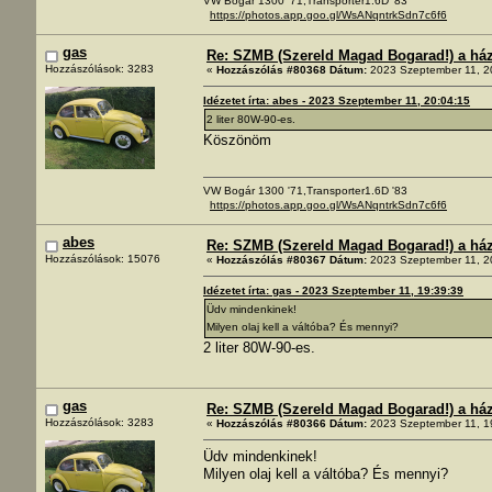
VW Bogár 1300 '71,Transporter1.6D '83
https://photos.app.goo.gl/WsANqntrkSdn7c6f6
gas
Re: SZMB (Szereld Magad Bogarad!) a ház 
Hozzászólások: 3283
«
Hozzászólás #80368 Dátum:
2023 Szeptember 11, 2
Idézetet írta: abes - 2023 Szeptember 11, 20:04:15
2 liter 80W-90-es.
Köszönöm
VW Bogár 1300 '71,Transporter1.6D '83
https://photos.app.goo.gl/WsANqntrkSdn7c6f6
abes
Re: SZMB (Szereld Magad Bogarad!) a ház 
Hozzászólások: 15076
«
Hozzászólás #80367 Dátum:
2023 Szeptember 11, 2
Idézetet írta: gas - 2023 Szeptember 11, 19:39:39
Üdv mindenkinek!
Milyen olaj kell a váltóba? És mennyi?
2 liter 80W-90-es.
gas
Re: SZMB (Szereld Magad Bogarad!) a ház 
Hozzászólások: 3283
«
Hozzászólás #80366 Dátum:
2023 Szeptember 11, 1
Üdv mindenkinek!
Milyen olaj kell a váltóba? És mennyi?