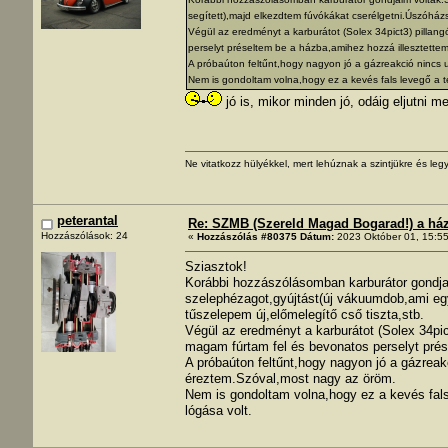
segített),majd elkezdtem fúvókákat cserélgetni.Úszóházsz
Végül az eredményt a karburátot (Solex 34pict3) pillan
perselyt préseltem be a házba,amihez hozzá illesztettem
A próbaúton feltűnt,hogy nagyon jó a gázreakció ninc
Nem is gondoltam volna,hogy ez a kevés fals levegő a t
jó is, mikor minden jó, odáig eljutni 
Ne vitatkozz hülyékkel, mert lehúznak a szintjükre és legy
peterantal
Re: SZMB (Szereld Magad Bogarad!) a ház 
Hozzászólások: 24
«
Hozzászólás #80375 Dátum:
2023 Október 01, 15:55
Sziasztok!
Korábbi hozzászólásomban karburátor gondja
szelephézagot,gyújtást(új vákuumdob,ami egy 
tűszelepem új,előmelegítő cső tiszta,stb.
Végül az eredményt a karburátot (Solex 34pic
magam fúrtam fel és bevonatos perselyt prés
A próbaúton feltűnt,hogy nagyon jó a gázrea
éreztem.Szóval,most nagy az öröm.
Nem is gondoltam volna,hogy ez a kevés fals
lógása volt.