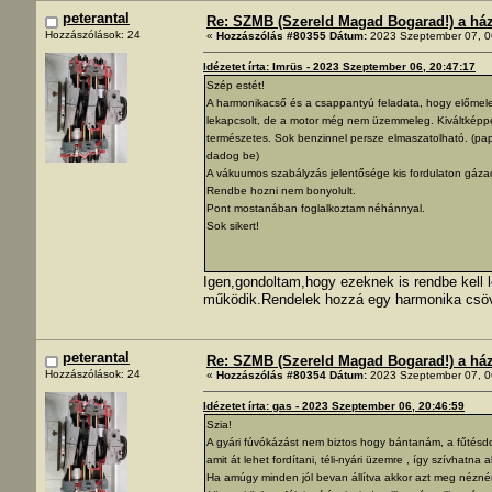
peterantal
Re: SZMB (Szereld Magad Bogarad!) a ház 
Hozzászólások: 24
«
Hozzászólás #80355 Dátum:
2023 Szeptember 07, 0
Idézetet írta: Imrüs - 2023 Szeptember 06, 20:47:17
Szép estét!
A harmonikacső és a csappantyú feladata, hogy előmeleg
lekapcsolt, de a motor még nem üzemmeleg. Kiváltképpen,
természetes. Sok benzinnel persze elmaszatolható. (pap
dadog be)
A vákuumos szabályzás jelentősége kis fordulaton gázad
Rendbe hozni nem bonyolult.
Pont mostanában foglalkoztam néhánnyal.
Sok sikert!
Igen,gondoltam,hogy ezeknek is rendbe kell l
működik.Rendelek hozzá egy harmonika csöv
peterantal
Re: SZMB (Szereld Magad Bogarad!) a ház 
Hozzászólások: 24
«
Hozzászólás #80354 Dátum:
2023 Szeptember 07, 0
Idézetet írta: gas - 2023 Szeptember 06, 20:46:59
Szia!
A gyári fúvókázást nem biztos hogy bántanám, a fűtésd
amit át lehet fordítani, téli-nyári üzemre , így szívhatna
Ha amúgy minden jól bevan állítva akkor azt meg nézné