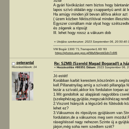
Szia!
A gyári fúvókázást nem biztos hogy bántanám
lapos szívó oldalán egy csappantyú amit át le
Ha amúgy minden jól bevan állítva akkor azt
( üzem közben féktisztítóval minden illesztést
Egyszer csináltam már olyat hogy szétszedte
és zégerek a röpsújt
Ill. lehet hogy rossz a vákuum dob
«
Utoljára szerkesztve: 2023 Szeptember 06, 20:50:40 í
VW Bogár 1300 '71,Transporter1.6D '83
https://photos.app.goo.gl/WsANqntrkSdn7c6f6
peterantal
Re: SZMB (Szereld Magad Bogarad!) a ház 
Hozzászólások: 24
«
Hozzászólás #80351 Dátum:
2023 Szeptember 06, 2
Jó estét!
Korábban karbit kerestem,köszönöm a segítség
kell.Pillanatnyilag amíg a szívató pillangója
lezár a szívató,akkor kis fordulaton torpan a
1.Mit gondoltok az alapjárati nagyobbra cser
(szelephézag,gyújtás,megszakítóhézag rend
2.Viszont hiányzik a légszűrő és fűtésdob kö
lehet ez?
3.Vákuumos és röpsúlyos gyújtásom van.Stro
fordulaton,de a vákuumos meg sem mozdul.P
rásegítéssel nagy nehezen.Szinte új a gyújtá
járjon,még soha nem szedtem szét?