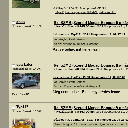
VW Bogár 1300 '71,Transporter1.6D '83
https://photos.app.goo.gl/WsANqntrkSdn7c6f6
abes
Re: SZMB (Szereld Magad Bogarad!) a ház 
Hozzászólások: 15076
«
Hozzászólás #80365 Dátum:
2023 Szeptember 11, 1
Idézetet írta: Typ117 - 2023 Szeptember 11, 09:37:48
jaa tényleg kettő, értem.
és ezt elfogadják műszaki vizsgán?
Azt se tudják mit kéne nézni.
sparkafer
Re: SZMB (Szereld Magad Bogarad!) a ház 
Hozzászólások: 14097
«
Hozzászólás #80364 Dátum:
2023 Szeptember 11, 1
Idézetet írta: Typ117 - 2023 Szeptember 11, 09:37:48
jaa tényleg kettő, értem.
és ezt elfogadják műszaki vizsgán?
Még nem tudom. Ez is egy kérdés lenne.
30-347-1939
Typ117
Re: SZMB (Szereld Magad Bogarad!) a ház 
Hozzászólások: 18560
«
Hozzászólás #80363 Dátum:
2023 Szeptember 11, 0
Idézetet írta: sparkafer - 2023 Szeptember 11, 09:27:5
Nincs elvágva. 2 lap van egy tengelyen. A kanyarban el