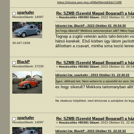
https://photos.app.goo.gl/WsANqntrkSdn7c6f6
sparkafer
Re: SZMB (Szereld Magad Bogarad!) a ház 
Hozzászólások: 14097
«
Hozzászólás #80383 Dátum:
2023 Október 02, 07:59
Idézetet írta: BlackP - 2023 Október 02, 06:54:30
es hogy sikerult? Mekkora tartomanyban allit? Mikor fog
Tegnap a zuglói veterán autós talin-börzén
hátsó kerekek. Első körben úgy látom javíto
30-347-1939
állítottam a csavart, mintha sima torzió lenn
BlackP
Re: SZMB (Szereld Magad Bogarad!) a ház 
Hozzászólások: 27230
«
Hozzászólás #80382 Dátum:
2023 Október 02, 06:54
Idézetet írta: sparkafer - 2023 Október 01, 22:40:22
Igen, állítható lett. Nem vettem le a sárvédőt én sem. 
es hogy sikerult? Mekkora tartomanyban alli
Ne vitatkozz hülyékkel, mert lehúznak a szintjükre és legy
sparkafer
Re: SZMB (Szereld Magad Bogarad!) a ház 
Hozzászólások: 14097
«
Hozzászólás #80381 Dátum:
2023 Október 01, 22:40
Idézetet írta: BlackP - 2023 Október 01, 22:32:32