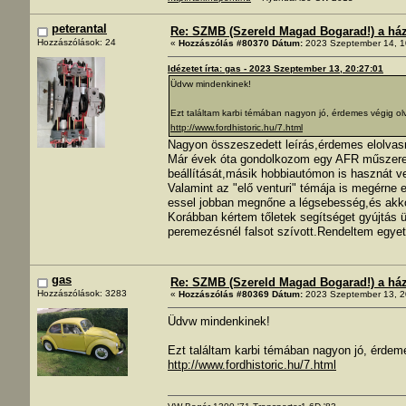
peterantal
Re: SZMB (Szereld Magad Bogarad!) a ház 
Hozzászólások: 24
«
Hozzászólás #80370 Dátum:
2023 Szeptember 14, 1
Idézetet írta: gas - 2023 Szeptember 13, 20:27:01
Üdvw mindenkinek!
Ezt találtam karbi témában nagyon jó, érdemes végig ol
http://www.fordhistoric.hu/7.html
Nagyon összeszedett leírás,érdemes elolvasn
Már évek óta gondolkozom egy AFR műszeren
beállítását,másik hobbiautómon is hasznát 
Valamint az "elő venturi" témája is megérne 
essel jobban megnőne a légsebesség,és akko
Korábban kértem tőletek segítséget gyújtás
peremezésnél falsot szívott.Rendeltem egyet,
gas
Re: SZMB (Szereld Magad Bogarad!) a ház 
Hozzászólások: 3283
«
Hozzászólás #80369 Dátum:
2023 Szeptember 13, 2
Üdvw mindenkinek!
Ezt találtam karbi témában nagyon jó, érdem
http://www.fordhistoric.hu/7.html