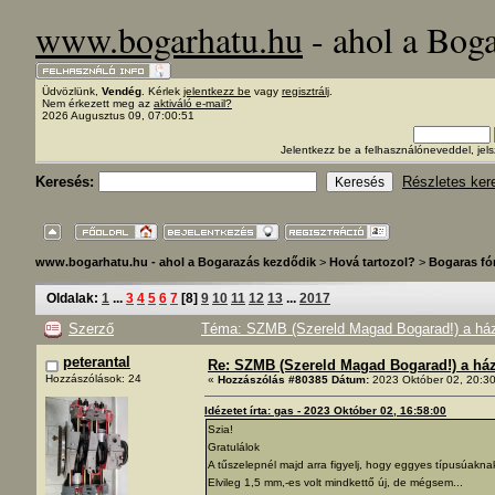
www.bogarhatu.hu
- ahol a Bog
Üdvözlünk,
Vendég
. Kérlek
jelentkezz be
vagy
regisztrálj
.
Nem érkezett meg az
aktiváló e-mail?
2026 Augusztus 09, 07:00:51
Jelentkezz be a felhasználóneveddel, j
Keresés:
Részletes ker
www.bogarhatu.hu - ahol a Bogarazás kezdődik
>
Hová tartozol?
>
Bogaras f
Oldalak:
1
...
3
4
5
6
7
[
8
]
9
10
11
12
13
...
2017
Szerző
Téma: SZMB (Szereld Magad Bogarad!) a ház 
peterantal
Re: SZMB (Szereld Magad Bogarad!) a ház 
Hozzászólások: 24
«
Hozzászólás #80385 Dátum:
2023 Október 02, 20:30
Idézetet írta: gas - 2023 Október 02, 16:58:00
Szia!
Gratulálok
A tűszelepnél majd arra figyelj, hogy eggyes típusúaknak 
Elvileg 1,5 mm,-es volt mindkettő új, de mégsem...