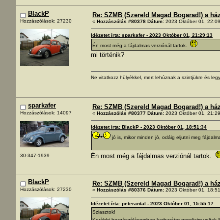
BlackP
Re: SZMB (Szereld Magad Bogarad!) a ház 
Hozzászólások: 27230
«
Hozzászólás #80378 Dátum:
2023 Október 01, 22:09
Idézetet írta: sparkafer - 2023 Október 01, 21:29:13
Én most még a fájdalmas verziónál tartok.
mi történik?
Ne vitatkozz hülyékkel, mert lehúznak a szintjükre és legy
sparkafer
Re: SZMB (Szereld Magad Bogarad!) a ház 
Hozzászólások: 14097
«
Hozzászólás #80377 Dátum:
2023 Október 01, 21:29
Idézetet írta: BlackP - 2023 Október 01, 18:51:34
jó is, mikor minden jó, odáig eljutni meg fájdal
Én most még a fájdalmas verziónál tartok.
30-347-1939
BlackP
Re: SZMB (Szereld Magad Bogarad!) a ház 
Hozzászólások: 27230
«
Hozzászólás #80376 Dátum:
2023 Október 01, 18:51
Idézetet írta: peterantal - 2023 Október 01, 15:55:17
Sziasztok!
Korábbi hozzászólásomban karburátor gondjaim voltak.S