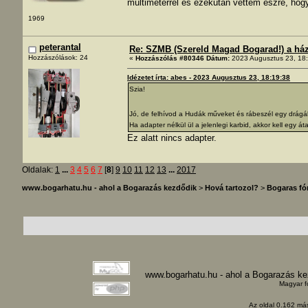
multiméterrel és ezekután vettem észre, hog
1969
peterantal
Re: SZMB (Szereld Magad Bogarad!) a ház 
Hozzászólások: 24
«
Hozzászólás #80346 Dátum:
2023 Augusztus 23, 18:
Idézetet írta: abes - 2023 Augusztus 23, 18:19:38
Szia!
Jó, de felhívod a Hudák műveket és rábeszél egy drág
Ha adapter nélkül ül a jelenlegi karbid, akkor kell egy átal
Ez alatt nincs adapter.
Oldalak:
1
...
3
4
5
6
7
[
8
]
9
10
11
12
13
...
2017
www.bogarhatu.hu - ahol a Bogarazás kezdődik
>
Hová tartozol?
>
Bogaras f
www.bogarhatu.hu - ahol a Bogarazás k
Magyar f
Az oldal 0.162 más