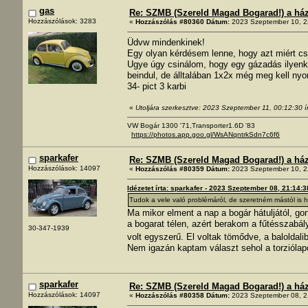
gas
Re: SZMB (Szereld Magad Bogarad!) a ház 
Hozzászólások: 3283
«
Hozzászólás #80360 Dátum:
2023 Szeptember 10, 2
Üdvw mindenkinek!
Egy olyan kérdésem lenne, hogy azt miért csi
Ugye úgy csinálom, hogy egy gázadás ilyenkor
beindul, de álltalában 1x2x még meg kell nyo
34- pict 3 karbi
«
Utoljára szerkesztve: 2023 Szeptember 11, 00:12:30 í
VW Bogár 1300 '71,Transporter1.6D '83
https://photos.app.goo.gl/WsANqntrkSdn7c6f6
sparkafer
Re: SZMB (Szereld Magad Bogarad!) a ház 
Hozzászólások: 14097
«
Hozzászólás #80359 Dátum:
2023 Szeptember 10, 2
Idézetet írta: sparkafer - 2023 Szeptember 08, 21:14:3
Tudok a vele való problémáról, de szeretném mástól is h
Ma mikor elment a nap a bogár hátuljától, g
a bogarat télen, azért berakom a fűtésszabá
30-347-1939
volt egyszerű. El voltak tömődve, a baloldal
Nem igazán kaptam választ sehol a torziólap
sparkafer
Re: SZMB (Szereld Magad Bogarad!) a ház 
Hozzászólások: 14097
«
Hozzászólás #80358 Dátum:
2023 Szeptember 08, 2